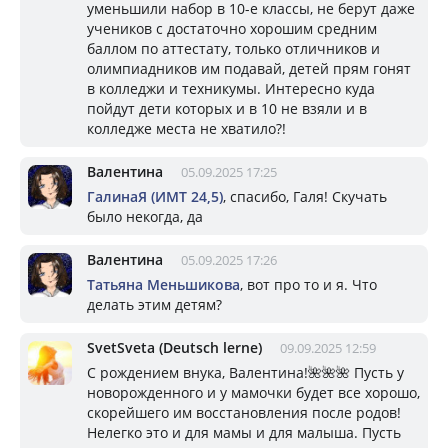
уменьшили набор в 10-е классы, не берут даже
учеников с достаточно хорошим средним
баллом по аттестату, только отличников и
олимпиадников им подавай, детей прям гонят
в колледжи и техникумы. Интересно куда
пойдут дети которых и в 10 не взяли и в
колледже места не хватило?!
Валентина
05.09.2025 17:25
ГалинаЯ (ИМТ 24,5)
, спасибо, Галя! Скучать
было некогда, да
Валентина
05.09.2025 17:26
Татьяна Меньшикова
, вот про то и я. Что
делать этим детям?
SvetSveta (Deutsch lerne)
09.09.2025 12:59
С рождением внука, Валентина!🌺🌺🌺 Пусть у
новорожденного и у мамочки будет все хорошо,
скорейшего им восстановления после родов!
Нелегко это и для мамы и для малыша. Пусть