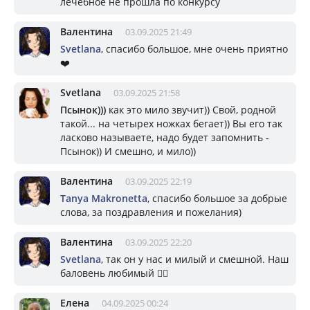
лечебное не прошла по конкурсу
Валентина
03.09.2025 21:49
Svetlana
, спасибо большое, мне очень приятно
❤️
Svetlana
03.09.2025 21:58
Псынок)))
как это мило звучит)) Свой, родной
такой... на четырех ножках бегает)) Вы его так
ласково называете, надо будет запомнить -
Псынок)) И смешно, и мило))
Валентина
03.09.2025 22:19
Tanya Makronetta
, спасибо большое за добрые
слова, за поздравления и пожелания)
Валентина
03.09.2025 22:20
Svetlana
, так он у нас и милый и смешной. Наш
баловень любимый 🐕‍🦺
Елена
04.09.2025 00:24