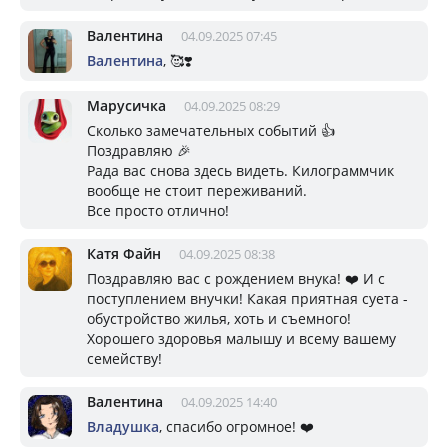
Валентина
04.09.2025 07:45
Валентина
, 🥰❣️
Марусичка
04.09.2025 08:29
Сколько замечательных событий 👍
Поздравляю 🎉
Рада вас снова здесь видеть. Килограммчик
вообще не стоит переживаний.
Все просто отлично!
Катя Файн
04.09.2025 08:38
Поздравляю вас с рождением внука! ❤️ И с
поступлением внучки! Какая приятная суета -
обустройство жилья, хоть и съемного!
Хорошего здоровья малышу и всему вашему
семейству!
Валентина
04.09.2025 14:40
Владушка
, спасибо огромное! ❤️