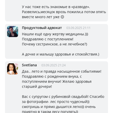
У нас тоже есть знакомые в «разводе».
Развелись,месяцок врозь пожили,а потом опять
вместе много лет уже 😊
Продуктовый адвокат
03.09.2025 21:11
Нашли ещё одну жертву медицины.)))
Поздравляю с поступлением!
Почему сестринское, а не лечебное?)
А дочке и малышу здоровья и спокойствия.)
Svetlana
03.09.2025 21:24
Даа.. лето и правда насыщенное событиями!
Поздравляю с рождением внука, с
поступлением внучки! Желаю здоровья
старшей дочери!
Вас с супругом с рубиновой свадьбой! Спасибо
за фотографии- лес просто чудесный))
смотришь и прямо дышится легко)) очень
приятно в таком лесу погулять))