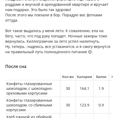
роддоме и внучкой в арендованной квартире и вручает
нам подарки. Это было так здорово!
После этого мы поехали в бор. Порадую вас фотками
оттуда.
Вот такое выдалось у меня лето. К сожалению, ела на
бегу, часто, что под руку попадет. Ночные зажоры тоже
вернулись. Киллограмчик за лето успел налипнуть.
Ну, теперь , надеюсь, все устаканится, и я смогу вернутся
на правильный путь полноценного питания 😊.
После сна
Кол-во
Калории
Белки
Жи
Конфеты глазированные
шоколадом, с шоколадно-
30
164.1
1.9
10
ореховыми корпусами
Конфеты глазированные
шоколадом, со сбивными
30
123.9
0.9
4.
корпусами
Хлеб ржаной из обойной