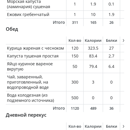
Морская капуста
1
1.9
0.1
0
(ламинария) сушеная
Ежовик гребенчатый
1
10
1.9
0.
Итого
311
165
26
2
Обед
Кол-во
Калории
Белки
Жи
Курица жареная с чесноком
120
323.5
27
21
Капуста тушеная простая
150
83.4
2.7
3.
Яйцо куриное вареное
50
79.4
6.4
5.
вкрутую
Чай, заваренный,
приготовленный, на
300
3
0
0
водопроводной воде
Вода колодезная (из
500
0
0
0
подземного источника)
Итого
1120
489
36
3
Дневной перекус
Кол-во
Калории
Белки
Жи