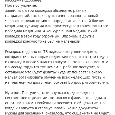
Расскажу подробнее.
Про поступление.
заявились в три колледжа абсолютно разных
направлений, так как внучка очень разноплановый
человек, и никак не могла определиться, что ей ближе:
медицина, кулинария или архитектура; в конечном итоге
победила медицина. А конкурс в наш медицинский
колледж в этом году огромный. Впрочем, в другие
колледжи конкурс тоже был не маленький.
Ремарка: недавно по ТВ видела выступление дамы,
которая с очень гордым видом заявила, что в этом году в
их колледж после 9 класса конкурс 11 человек на место. А
по моему, гордится тут нечем. 1 ребенок поступит, а
остальные что будут делать? Куда их понесет? Почему
нельзя организовать обучение всех желающих, пусть и
на платной )но доступной) основе? Вопрос риторический.
Ну и вот. Поступила таки внучка в медколледж на
сестринское отделение , но только в филиал колледжа, а
он от нас 130км. Пообещали поселить в общежитие. Но
когда 29 августа я стала узнавать , какие документы
нужны для заселения, оказалось, что общежития не будет.