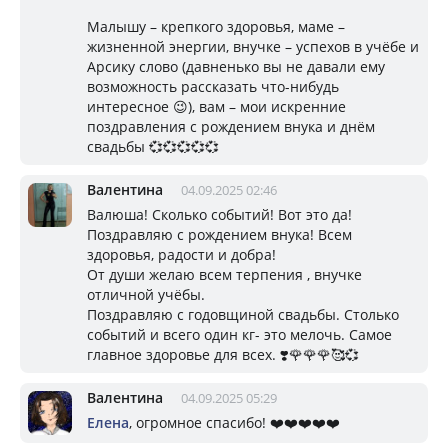
Малышу – крепкого здоровья, маме –
жизненной энергии, внучке – успехов в учёбе и
Арсику слово (давненько вы не давали ему
возможность рассказать что-нибудь
интересное 😉), вам – мои искренние
поздравления с рождением внука и днём
свадьбы 💞💞💞💞💞
Валентина
04.09.2025 02:46
Валюша! Сколько событий! Вот это да!
Поздравляю с рождением внука! Всем
здоровья, радости и добра!
От души желаю всем терпения , внучке
отличной учёбы.
Поздравляю с годовщиной свадьбы. Столько
событий и всего один кг- это мелочь. Самое
главное здоровье для всех. ❣️🌹🌹🌹🥰💞
Валентина
04.09.2025 05:29
Елена
, огромное спасибо! ❤️❤️❤️❤️❤️