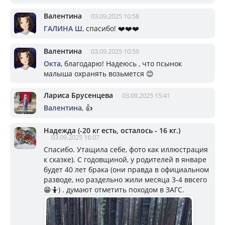
Валентина
03.09.2025 10:58
ГАЛИНА Ш
, спасибо! ❤️❤️❤️
Валентина
03.09.2025 10:59
Окта
, благодарю! Надеюсь , что псынок
малыша охранять возьмется 😊
Лариса Брусенцева
03.09.2025 15:41
Валентина
, 👍
Надежда (-20 кг есть, осталось - 16 кг.)
03.09.2025 16:07
Спасибо. Утащила себе, фото как иллюстрация
к сказке). С годовщиной, у родителей в январе
будет 40 лет брака (они правда в официальном
разводе, но раздельно жили месяца 3-4 ввсего
😁🤷) . думают отметить походом в ЗАГС.