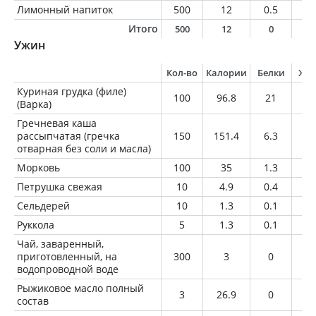
Лимонный напиток
500
12
0.5
0
Итого
500
12
0
0
Ужин
Кол-во
Калории
Белки
Жи
Куриная грудка (филе)
100
96.8
21
1.
(Варка)
Гречневая каша
рассыпчатая (гречка
150
151.4
6.3
1.
отварная без соли и масла)
Морковь
100
35
1.3
0.
Петрушка свежая
10
4.9
0.4
0
Сельдерей
10
1.3
0.1
0
Руккола
5
1.3
0.1
0
Чай, заваренный,
приготовленный, на
300
3
0
0
водопроводной воде
Рыжиковое масло полный
3
26.9
0
3
состав