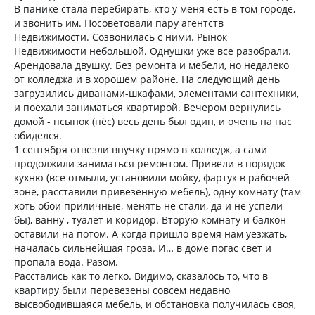
В панике стала перебирать, кто у меня есть в том городе,
и звонить им. Посоветовали пару агентств
Недвижимости. Созвонилась с ними. Рынок
Недвижимости небольшой. Однушки уже все разобрали.
Арендовала двушку. Без ремонта и мебели, но недалеко
от колледжа и в хорошем районе. На следующий день
загрузились диванами-шкафами, элементами сантехники,
и поехали заниматься квартирой. Вечером вернулись
домой - псынок (пёс) весь день был один, и очень на нас
обиделся.
1 сентября отвезли внучку прямо в колледж, а сами
продолжили заниматься ремонтом. Привели в порядок
кухню (все отмыли, установили мойку, фартук в рабочей
зоне, расставили привезенную мебель), одну комнату (там
хоть обои приличные, менять не стали, да и не успели
бы), ванну , туалет и коридор. Вторую комнату и балкон
оставили на потом. А когда пришло время нам уезжать,
началась сильнейшая гроза. И… в доме погас свет и
пропала вода. Разом.
Расстались как то легко. Видимо, сказалось то, что в
квартиру были перевезены совсем недавно
высвободившаяся мебель, и обстановка получилась своя,