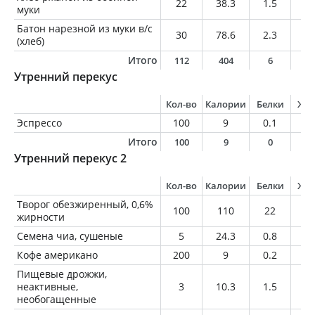
22
38.3
1.5
0.
муки
Батон нарезной из муки в/с
30
78.6
2.3
0.
(хлеб)
Итого
112
404
6
1
Утренний перекус
Кол-во
Калории
Белки
Жи
Эспрессо
100
9
0.1
0.
Итого
100
9
0
0
Утренний перекус 2
Кол-во
Калории
Белки
Жи
Творог обезжиренный, 0,6%
100
110
22
0.
жирности
Семена чиа, сушеные
5
24.3
0.8
1.
Кофе американо
200
9
0.2
0.
Пищевые дрожжи,
неактивные,
3
10.3
1.5
0.
необогащенные