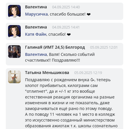
Валентина
04.09.2025 14:40
Марусичка
, спасибо большое! ❤️
Валентина
04.09.2025 14:41
Катя Файн
, спасибо! ❤️
ГалинаЯ (ИМТ 24,5) Белгород
05.09.2025 12:01
Валентина
, Валя! Сколько событий
счастливых!! Поздравляю!!!
Татьяна Меньшикова
05.09.2025 12:19
Поздравляю с рождением внука 🥳, теперь
хлопот прибавиться, килограмм сам
"отлипнет", да и +/-1 кг это вообще
естественная реакция организма на разные
изменения в жизни и не показатель, даже
заморачиваться ещё рано по этому поводу.
А по поводу 11 человек на 1 место в колледж
это искусственно созданный министерством
образования ажиотаж т.к. школы сознательно