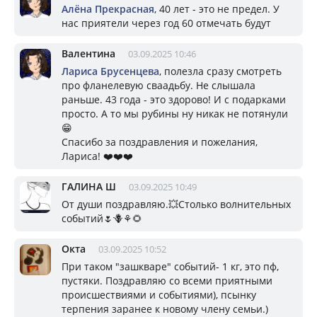
Алёна Прекрасная
, 40 лет - это не предел. У
нас приятели через год 60 отмечать будут
Валентина
03.09.2025 10:46
Лариса Брусенцева
, полезла сразу смотреть
про фланелевую сваадьбу. Не слышала
раньше. 43 года - это здорово! И с подарками
просто. А то мы рубины ну никак не потянули
😁
Спасибо за поздравления и пожелания,
Лариса! ❤️❤️❤️
ГАЛИНА Ш
03.09.2025 10:49
От души поздравляю.💥Столько волнительных
событий🌷🪻⚘️🌻
Окта
03.09.2025 10:52
При таком "зашкваре" событий- 1 кг, это пф,
пустяки. Поздравляю со всеми приятными
происшествиями и событиями), псынку
терпения заранее к новому члену семьи.)