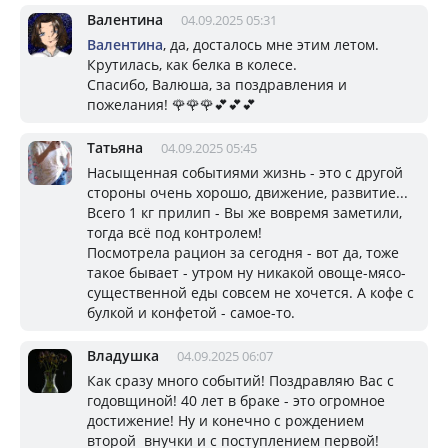
Валентина
04.09.2025 05:31
Валентина
, да, досталось мне этим летом.
Крутилась, как белка в колесе.
Спасибо, Валюша, за поздравления и
пожелания! 🌹🌹🌹💕💕💕
Татьяна
04.09.2025 05:45
Насыщенная событиями жизнь - это с другой
стороны очень хорошо, движение, развитие...
Всего 1 кг прилип - Вы же вовремя заметили,
тогда всё под контролем!
Посмотрела рацион за сегодня - вот да, тоже
такое бывает - утром ну никакой овоще-мясо-
существенной еды совсем не хочется. А кофе с
булкой и конфетой - самое-то.
Владушка
04.09.2025 06:07
Как сразу много событий! Поздравляю Вас с
годовщиной! 40 лет в браке - это огромное
достижение! Ну и конечно с рождением
второй внучки и с поступлением первой!