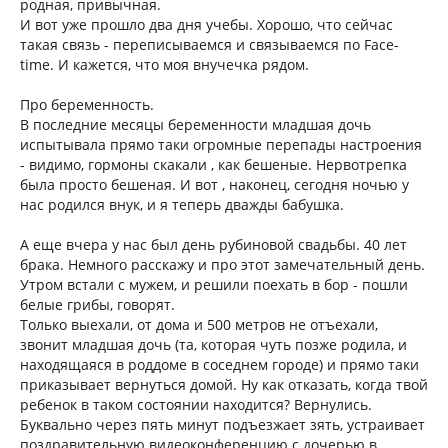
родная, привычная.
И вот уже прошло два дня учебы. Хорошо, что сейчас
такая связь - переписываемся и связываемся по Face-
time. И кажется, что моя внучечка рядом.
Про беременность.
В последние месяцы беременности младшая дочь
испытывала прямо таки огромные перепады настроения
- видимо, гормоны скакали , как бешеные. Нервотрепка
была просто бешеная. И вот , наконец, сегодня ночью у
нас родился внук, и я теперь дважды бабушка.
А еще вчера у нас был день рубиновой свадьбы. 40 лет
брака. Немного расскажу и про этот замечательный день.
Утром встали с мужем, и решили поехать в бор - пошли
белые грибы, говорят.
Только выехали, от дома и 500 метров не отъехали,
звонит младшая дочь (та, которая чуть позже родила, и
находящаяся в роддоме в соседнем городе) и прямо таки
приказывает вернуться домой. Ну как отказать, когда твой
ребенок в таком состоянии находится? Вернулись.
Буквально через пять минут подъезжает зять, устраивает
поздравительную видеоконференцию с дочерью в