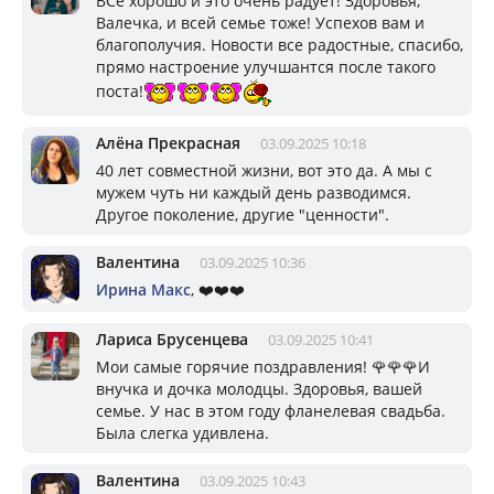
ВСё хорошо и это очень радует! Здоровья,
Валечка, и всей семье тоже! Успехов вам и
благополучия. Новости все радостные, спасибо,
прямо настроение улучшантся после такого
поста!
Алёна Прекрасная
03.09.2025 10:18
40 лет совместной жизни, вот это да. А мы с
мужем чуть ни каждый день разводимся.
Другое поколение, другие "ценности".
Валентина
03.09.2025 10:36
Ирина Макс
, ❤️❤️❤️
Лариса Брусенцева
03.09.2025 10:41
Мои самые горячие поздравления! 🌹🌹🌹И
внучка и дочка молодцы. Здоровья, вашей
семье. У нас в этом году фланелевая свадьба.
Была слегка удивлена.
Валентина
03.09.2025 10:43