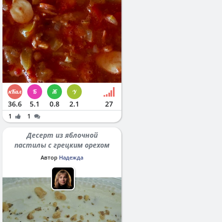
36.6
5.1
0.8
2.1
27
1
1
Десерт из яблочной
пастилы с грецким орехом
Автор
Надежда