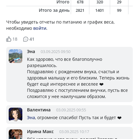
Итого
678
320
29
6
Итого за день
2821
1401
99
5
Чтобы увидеть отчеты по питанию и график веса,
необходимо
войти
.
18
41
Эна
03.09.2025 09:50
Как здорово, что все благополучно
разрешилось.
Поздравляю с рождением внука, счастья и
здоровья малышу и его близким. Теперь жизнь
будет ещё интереснее и веселее ❤️
Поздравляю с поступлением внучки, пусть все
сложится у нее наилучшим образом.
Валентина
03.09.2025 09:55
Эна
, огромное спасибо! Пусть так и будет ❤️
Ирина Макс
03.09.2025 10:17