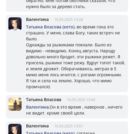
обратно. Мне потом охотники сказали, что
нужно было за дерево стать.
Валентина
16.05.2025 13:28
Татьяна Власова (кето)
, во время гона это
страшно. У меня, слава Богу, таких встреч не
было.
Однажды за рыжиками поехали. Было из
видимо - невидимо. Конец августа. Народу
довольно много бродит, эти рыжики режет. Я
присела, рыжики тоже режу. Вдруг топот такой,
и земля дрожит. Оборачиваюсь, метрах в 5
мимо меня лось мчится, с рогами огромными.
Я так и села на землю. Хорошо, что мимо
промчался)
Татьяна Власова
16.05.2025 13:45
Валентина
,Он в это время , наверное , ничего
не видит. кроме своей цели.
Валентина
16.05.2025 13:57
Татьяна Власова (кето)
, согласна