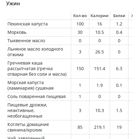
Ужин
Кол-во
Калории
Белки
Жи
Пекинская капуста
100
16
1.2
0.
Морковь
30
10.5
0.4
0
Тыквенное масло
0
0
0
0
Льняное масло холодного
3
26.5
0
3
отжима
Гречневая каша
рассыпчатая (гречка
150
151.4
6.3
1.
отварная без соли и масла)
Морская капуста
1
1.9
0.1
0
(ламинария) сушеная
Соль поваренная пищевая
1
0
0
0
Пищевые дрожжи,
неактивные,
3
10.3
1.5
0.
необогащенные
Котлеты домашние
85
219.1
19
12
свинина/кролик
Чай, заваренный,