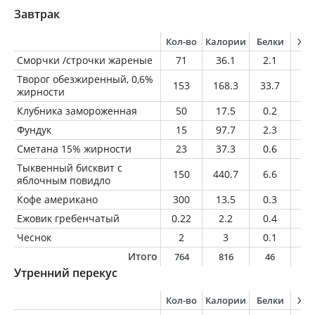
Завтрак
Кол-во
Калории
Белки
Жи
Сморчки /строчки жареные
71
36.1
2.1
2
Творог обезжиренный, 0,6%
153
168.3
33.7
0.
жирности
Клубника замороженная
50
17.5
0.2
0.
Фундук
15
97.7
2.3
9.
Сметана 15% жирности
23
37.3
0.6
3.
Тыквенный бисквит с
150
440.7
6.6
18
яблочным повидло
Кофе американо
300
13.5
0.3
0.
Ежовик гребенчатый
0.22
2.2
0.4
0
Чеснок
2
3
0.1
0
Итого
764
816
46
3
Утренний перекус
Кол-во
Калории
Белки
Жи