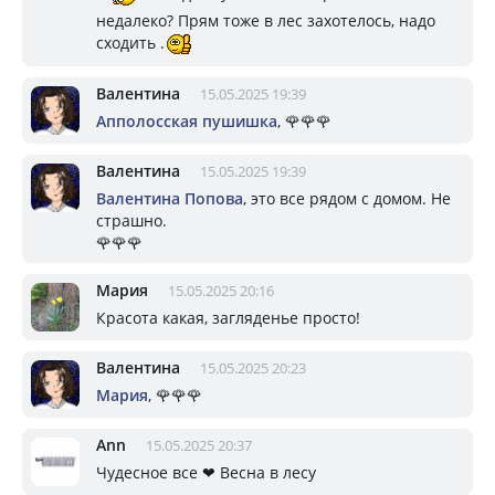
недалеко? Прям тоже в лес захотелось, надо
сходить .
Валентина
15.05.2025 19:39
Апполосская пушишка
, 🌹🌹🌹
Валентина
15.05.2025 19:39
Валентина Попова
, это все рядом с домом. Не
страшно.
🌹🌹🌹
Мария
15.05.2025 20:16
Красота какая, загляденье просто!
Валентина
15.05.2025 20:23
Мария
, 🌹🌹🌹
Ann
15.05.2025 20:37
Чудесное все ❤ Весна в лесу