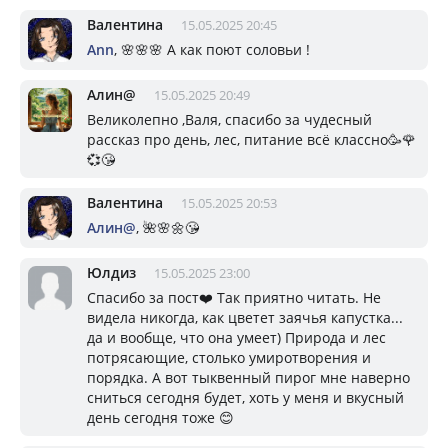
Валентина
15.05.2025 20:45
Ann
, 🌸🌸🌸 А как поют соловьи !
Алин@
15.05.2025 20:49
Великолепно ,Валя, спасибо за чудесный
рассказ про день, лес, питание всё классно🥳🌹
💞😘
Валентина
15.05.2025 20:53
Алин@
, 🌺🌸🌼😘
Юлдиз
15.05.2025 23:00
Спасибо за пост❤️ Так приятно читать. Не
видела никогда, как цветет заячья капустка...
да и вообще, что она умеет) Природа и лес
потрясающие, столько умиротворения и
порядка. А вот тыквенный пирог мне наверно
сниться сегодня будет, хоть у меня и вкусный
день сегодня тоже 😊