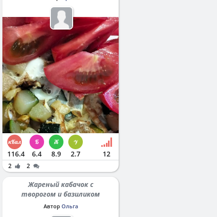
116.4
6.4
8.9
2.7
12
2
2
Жареный кабачок с
творогом и базиликом
Автор
Ольга