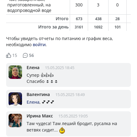
приготовленный, на
300
3
0
0
водопроводной воде
Итого
673
438
28
1
Итого за день
3161
1692
101
6
Чтобы увидеть отчеты по питанию и график веса,
необходимо
войти
.
15
56
Елена
15.05.2025 18:45
Супер 👍👍👍
Спасибо 🌷🌷🌷
Валентина
15.05.2025 18:49
Елена
, 💕💕💕
Ирина Макс
15.05.2025 19:05
Там чудеса! Там леший бродит, русалка на
ветвях сидит...