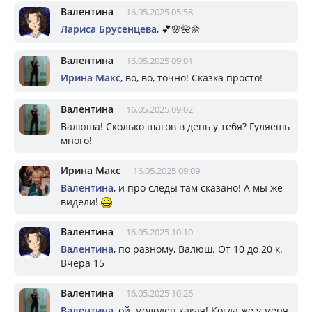
Валентина
16.05.2025 05:58
Лариса Брусенцева
, 💕🌸🌺🌼
Валентина
16.05.2025 09:01
Ирина Макс
, во, во, точно! Сказка просто!
Валентина
16.05.2025 09:02
Валюша! Сколько шагов в день у тебя? Гуляешь
много!
Ирина Макс
16.05.2025 09:09
Валентина
, и про следы там сказано! А мы же
видели!
Валентина
16.05.2025 10:10
Валентина
, по разному, Валюш. От 10 до 20 к.
Вчера 15
Валентина
16.05.2025 10:26
Валентина
, ой, молодец какая! Когда же у меня