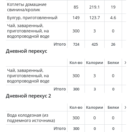
Котлеты домашние
85
219.1
19
12
свинина/кролик
Булгур, приготовленный
149
123.7
4.6
0.
Чай, заваренный,
приготовленный, на
300
3
0
0
водопроводной воде
Итого
724
425
26
1
Дневной перекус
Кол-во
Калории
Белки
Жи
Чай, заваренный,
приготовленный, на
300
3
0
0
водопроводной воде
Итого
300
3
0
0
Дневной перекус 2
Кол-во
Калории
Белки
Жи
Вода колодезная (из
300
0
0
0
подземного источника)
Итого
300
0
0
0