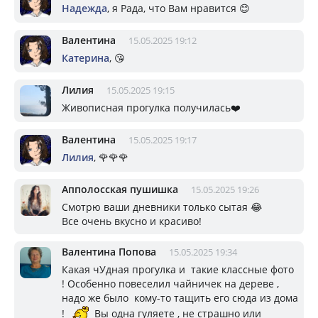
Надежда
, я Рада, что Вам нравится 😊
Валентина
15.05.2025 19:12
Катерина
, 😘
Лилия
15.05.2025 19:15
Живописная прогулка получилась❤️
Валентина
15.05.2025 19:17
Лилия
, 🌹🌹🌹
Апполосская пушишка
15.05.2025 19:26
Смотрю ваши дневники только сытая 😂
Все очень вкусно и красиво!
Валентина Попова
15.05.2025 19:34
Какая чУдная прогулка и такие классные фото
! Особенно повеселил чайничек на дереве ,
надо же было кому-то тащить его сюда из дома
!
Вы одна гуляете , не страшно или