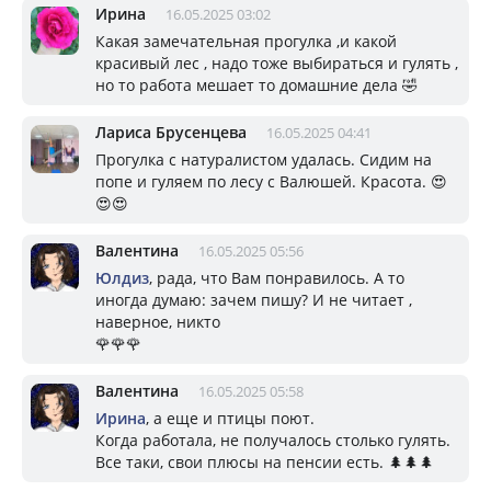
Ирина
16.05.2025 03:02
Какая замечательная прогулка ,и какой
красивый лес , надо тоже выбираться и гулять ,
но то работа мешает то домашние дела 🤣
Лариса Брусенцева
16.05.2025 04:41
Прогулка с натуралистом удалась. Сидим на
попе и гуляем по лесу с Валюшей. Красота. 😍
😍😍
Валентина
16.05.2025 05:56
Юлдиз
, рада, что Вам понравилось. А то
иногда думаю: зачем пишу? И не читает ,
наверное, никто
🌹🌹🌹
Валентина
16.05.2025 05:58
Ирина
, а еще и птицы поют.
Когда работала, не получалось столько гулять.
Все таки, свои плюсы на пенсии есть. 🌲🌲🌲