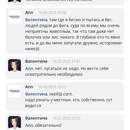
Ann
16.05.2025 20:58
Валентина
, там где я бегаю и пытась в бег,
людей рядом до фига, судя по всему, мы очень
неприятны животным, так что там даже нет
белочек или лис, никого. В глубине кто-то явно
есть, и да вы меня запугали дружно, историями
ниже)))
Валентина
16.05.2025 21:41
Ann
, нет, пугаться не надо. Но вести себя
осмотрительно необходимо)
Ann
16.05.2025 22:25
Валентина
, окей))) согл.
надо узнать у местных, кто, собственно, тут
водится
Валентина
16.05.2025 23:52
Ann
, обязательно!