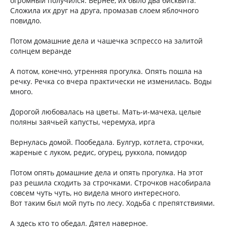
огромный получился. Вернее, их было два бисквита.
Сложила их друг на друга, промазав слоем яблочного
повидло.
Потом домашние дела и чашечка эспрессо на залитой
солнцем веранде
А потом, конечно, утренняя прогулка. Опять пошла на
речку. Речка со вчера практически не изменилась. Воды
много.
Дорогой любовалась на цветы. Мать-и-мачеха, целые
поляны заячьей капусты, черемуха, ирга
Вернулась домой. Пообедала. Булгур, котлета, строчки,
жареные с луком, редис, огурец, руккола, помидор
Потом опять домашние дела и опять прогулка. На этот
раз решила сходить за строчками. Строчков насобирала
совсем чуть чуть, но видела много интересного.
Вот таким был мой путь по лесу. Ходьба с препятствиями.
А здесь кто то обедал. Дятел наверное.