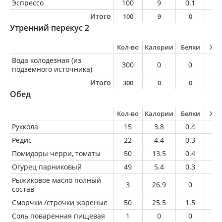
Эспрессо
100
9
0.1
0.
Итого
100
9
0
0
Утренний перекус 2
Кол-во
Калории
Белки
Жи
Вода колодезная (из
300
0
0
0
подземного источника)
Итого
300
0
0
0
Обед
Кол-во
Калории
Белки
Жи
Руккола
15
3.8
0.4
0.
Редис
22
4.4
0.3
0
Помидоры черри, томаты
50
13.5
0.4
0.
Огурец парниковый
49
5.4
0.3
0
Рыжиковое масло полный
3
26.9
0
3
состав
Сморчки /строчки жареные
50
25.5
1.5
1.
Соль поваренная пищевая
1
0
0
0