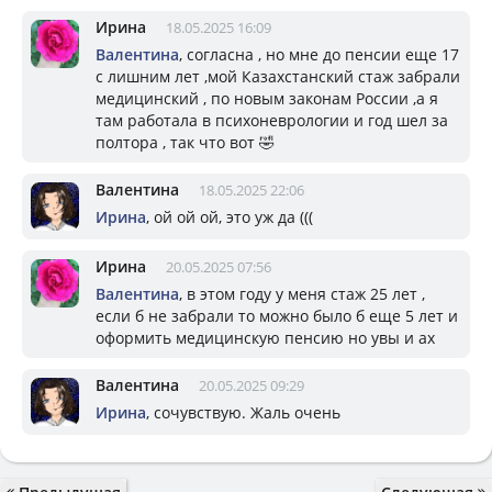
Ирина
18.05.2025 16:09
Валентина
, согласна , но мне до пенсии еще 17
с лишним лет ,мой Казахстанский стаж забрали
медицинский , по новым законам России ,а я
там работала в психоневрологии и год шел за
полтора , так что вот 🤣
Валентина
18.05.2025 22:06
Ирина
, ой ой ой, это уж да (((
Ирина
20.05.2025 07:56
Валентина
, в этом году у меня стаж 25 лет ,
если б не забрали то можно было б еще 5 лет и
оформить медицинскую пенсию но увы и ах
Валентина
20.05.2025 09:29
Ирина
, сочувствую. Жаль очень