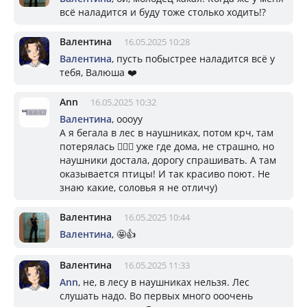
всё наладится и буду тоже столько ходить!?
Валентина
16.05.2025 10:28
Валентина
, пусть побыстрее наладится всё у
тебя, Валюша ❤️
Ann
16.05.2025 10:32
Валентина
, оооуу
А я бегала в лес в наушниках, потом крч, там
потерялась 🤦🏼‍♀️ уже где дома, не страшно, но
наушники достала, дорогу спрашивать. А там
оказывается птицы! И так красиво поют. Не
знаю какие, соловья я не отличу)
Валентина
16.05.2025 10:44
Валентина
, 🤩👍
Валентина
16.05.2025 11:33
Ann
, не, в лесу в наушниках нельзя. Лес
слушать надо. Во первых много ооочень