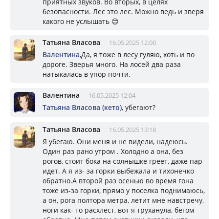
приятных звуков. Во вторых, в целях
безопасности. Лес это лес. Можно ведь и зверя
какого не услышать 😊
Татьяна Власова
16.05.2025 12:00
Валентина
,Да, я тоже в лесу гуляю, хоть и по
дороге. Зверья много. На лосей два раза
натыкалась в упор почти.
Валентина
16.05.2025 12:04
Татьяна Власова (кето)
, убегают?
Татьяна Власова
16.05.2025 13:18
Я убегаю. Они меня и не видели, надеюсь.
Один раз рано утром . Холодно а она, без
рогов, стоит бока на солнышке греет, даже пар
идет. А я из- за горки выбежала и тихонечко
обратно.А второй раз осенью во время гона
тоже из-за горки, прямо у поселка поднимаюсь,
а он, рога полтора метра, летит мне навстречу,
ноги как- то расхлест, вот я труханула, бегом