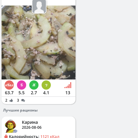
63.7
5.5
2.7
4.1
13
2
3
Лучшие рационы
Карина
2026-08-06
Калорийность:
1121 кКал