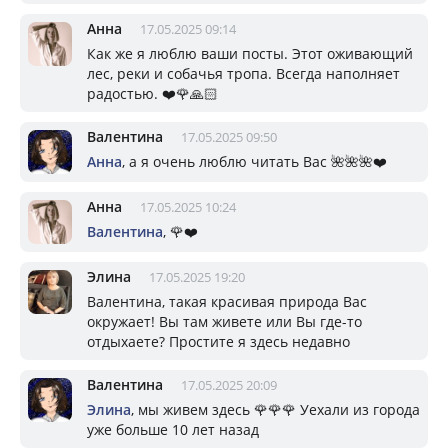
Анна
17.05.2025 09:14
Как же я люблю ваши посты. Этот оживающий
лес, реки и собачья тропа. Всегда наполняет
радостью. ❤️🌹🙏🏻
Валентина
17.05.2025 09:50
Анна
, а я очень люблю читать Вас 🌺🌺🌺❤️
Анна
17.05.2025 10:24
Валентина
, 🌹❤️
Элина
17.05.2025 19:20
Валентина, такая красивая природа Вас
окружает! Вы там живете или Вы где-то
отдыхаете? Простите я здесь недавно
Валентина
17.05.2025 20:09
Элина
, мы живем здесь 🌹🌹🌹 Уехали из города
уже больше 10 лет назад