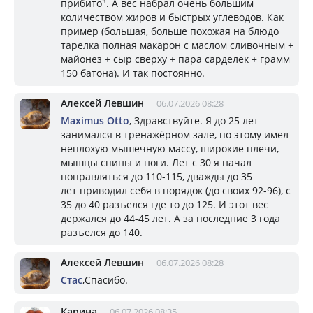
прибито". А вес набрал очень большим
количеством жиров и быстрых углеводов. Как
пример (большая, больше похожая на блюдо
тарелка полная макарон с маслом сливочным +
майонез + сыр сверху + пара сарделек + грамм
150 батона). И так постоянно.
Алексей Левшин
06.07.2026 08:28
Maximus Otto
, Здравствуйте. Я до 25 лет
занимался в тренажёрном зале, по этому имел
неплохую мышечную массу, широкие плечи,
мышцы спины и ноги. Лет с 30 я начал
поправляться до 110-115, дважды до 35
лет приводил себя в порядок (до своих 92-96), с
35 до 40 разъелся где то до 125. И этот вес
держался до 44-45 лет. А за последние 3 года
разъелся до 140.
Алексей Левшин
06.07.2026 08:28
Стас
,Спасибо.
Карина
06.07.2026 08:35