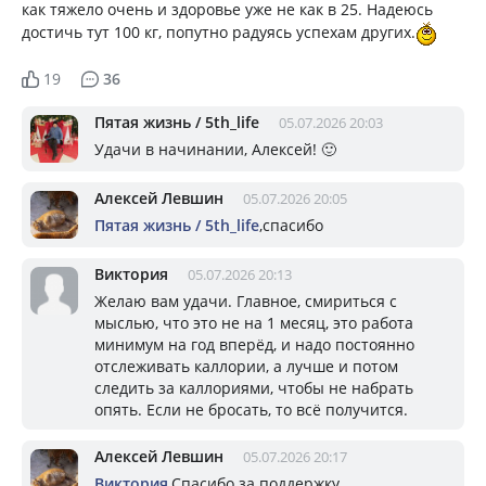
как тяжело очень и здоровье уже не как в 25. Надеюсь
достичь тут 100 кг, попутно радуясь успехам других.
19
36
Пятая жизнь / 5th_life
05.07.2026 20:03
Удачи в начинании, Алексей! 🙂
Алексей Левшин
05.07.2026 20:05
Пятая жизнь / 5th_life
,спасибо
Виктория
05.07.2026 20:13
Желаю вам удачи. Главное, смириться с
мыслью, что это не на 1 месяц, это работа
минимум на год вперёд, и надо постоянно
отслеживать каллории, а лучше и потом
следить за каллориями, чтобы не набрать
опять. Если не бросать, то всё получится.
Алексей Левшин
05.07.2026 20:17
Виктория
,Спасибо за поддержку.