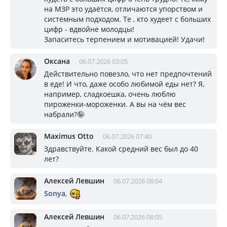
на МЗР это удаётся, отличаются упорством и
системным подходом. Те , кто худеет с больших
цифр - вдвойне молодцы!
Запаситесь терпением и мотивацией! Удачи!
Оксана
06.07.2026 03:05
Действительно повезло, что нет предпочтений
в еде! И что, даже особо любимой еды нет? Я,
например, сладкоешка, очень люблю
пироженки-мороженки. А вы на чём вес
набрали?🤪
Maximus Otto
06.07.2026 07:40
Здравствуйте. Какой средний вес был до 40
лет?
Алексей Левшин
06.07.2026 08:04
Sonya
,
Алексей Левшин
06.07.2026 08:05