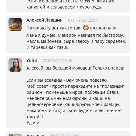
если все равно что есть. Можно питаться
капустой и сельдереем + курогрудь
Алексей Левшин
07.07.2026 22:27
Наталья
,Ну вот как то так
ел ел и наел.
Лень я думаю, Макарон накидал по быстрому,
масла, майонеза, сыра сверху и пару сарделек.
И тарелка как тазик.
Yuli s
07.07.2026 22:46
Алексей, вы большой молодец! Только вперёд!
Если вы всеядны - Вам очень повезло.
Мой совет - просто переходите на "полезный"
рацион - поменьше жиров, побольше белка,
меняйте обычные макароны и каши на
цельнозерновые (каши/крупы, хлеб, хлебцы,
макароны и т.п.) и сыты будете, и вес начнет
таять👍🏻
Удачи
Наталья
08.07.2026 12:40