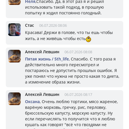
Неля
,Спасибо. Да, в этот раз я и решил
использовать такой подход, в прошлую
попытку я ходил постоянно голодный.
Стас
06.07.2026 08:06
Красава! Держи в голове, что ты ешь чтобы
жить, а не живёшь чтобы есть
Алексей Левшин
06.07.2026 08:08
Пятая жизнь / 5th_life
, Спасибо. С того раза я
действительно много пересмотрел и
постараюсь не допустить прошлых ошибок. Я
уже понял что нужна не просто какая то диета,
а изменение образа жизни.
Алексей Левшин
06.07.2026 08:17
Оксана
, Очень люблю тортики, мясо жареное,
варёную морковь, гречку, рис, перловку,
брюссельскую капусту, морскую капусту. Ну
если перечислять то получится что я люблю
кушать как говорят "всё что гвоздями не