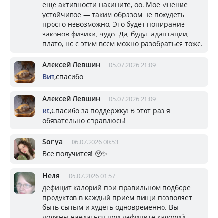
еще активности накините, оо. Мое мнение
устойчивое — таким образом не похудеть
просто невозможно. Это будет попирание
законов физики, чудо. Да, будут адаптации,
плато, но с этим всем можно разобраться тоже.
Алексей Левшин
05.07.2026 21:09
Вит
,спасибо
Алексей Левшин
05.07.2026 21:09
Rt
,Спасибо за поддержку! В этот раз я
обязательно справлюсь!
Sonya
06.07.2026 00:53
Все получится! 🥹✨
Неля
06.07.2026 01:57
дефицит калорий при правильном подборе
продуктов в каждый прием пищи позволяет
быть сытым и худеть одновременно. Вы
должны наедаться при дефиците калорий,