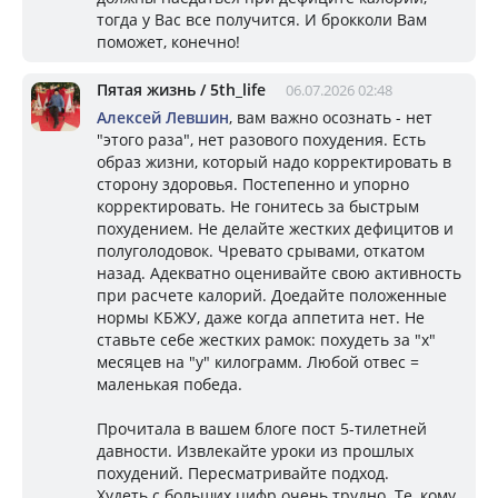
тогда у Вас все получится. И брокколи Вам
поможет, конечно!
Пятая жизнь / 5th_life
06.07.2026 02:48
Алексей Левшин
, вам важно осознать - нет
"этого раза", нет разового похудения. Есть
образ жизни, который надо корректировать в
сторону здоровья. Постепенно и упорно
корректировать. Не гонитесь за быстрым
похудением. Не делайте жестких дефицитов и
полуголодовок. Чревато срывами, откатом
назад. Адекватно оценивайте свою активность
при расчете калорий. Доедайте положенные
нормы КБЖУ, даже когда аппетита нет. Не
ставьте себе жестких рамок: похудеть за "х"
месяцев на "у" килограмм. Любой отвес =
маленькая победа.
Прочитала в вашем блоге пост 5-тилетней
давности. Извлекайте уроки из прошлых
похудений. Пересматривайте подход.
Худеть с больших цифр очень трудно. Те, кому