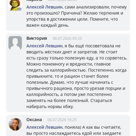
Алексей Левшин
, сами анализировали, почему
это произошло? Причина? Желаю терпения и
упорства в достижении цели. Помните, что
важен каждый день.
Виктория
06.07.2026 09:33
Алексей Левшин
, я бы ещё посоветовала не
вводить жёстких диет и запретов. Не стоит
есть сразу только полезную еду, а то сорветесь.
Можно понемногу и вредности, главное
следить за каллорийностью. Постепенно, когда
привыкните, то и рацион станет более
полезным. Думаю, что лучше начинать с
привычного рациона, просто урезав порции и
каллорийность, а потом уже постепенно
заменять на более полезный. Стараться
набирать нормы кбжу.
Оксана
06.07.2026 16:25
Алексей Левшин
, поняла) А как вы считаете,
вы просто наслаждаетесь едой или заедаете