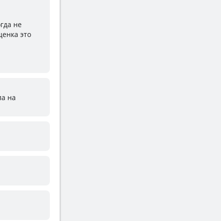
огда не
ценка это
ла на