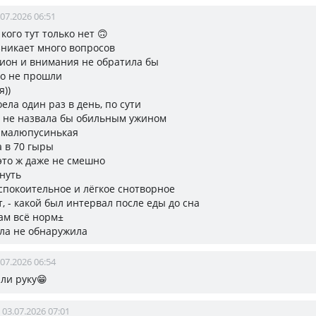
.07.2026 06:51
кого тут только нет 🙃
зникает много вопросов
цион и внимания не обратила бы
о не прошли
я))
ела один раз в день, по сути
ы не назвала бы обильным ужином
о малюпусинькая
 в 70 гыры
 это ж даже не смешно
знуть
спокоительное и лёгкое снотворное
т, - какой был интервал после еды до сна
ам всё норм±
ла не обнаружила
.07.2026 06:54
или руку😁
03.07.2026 07:01