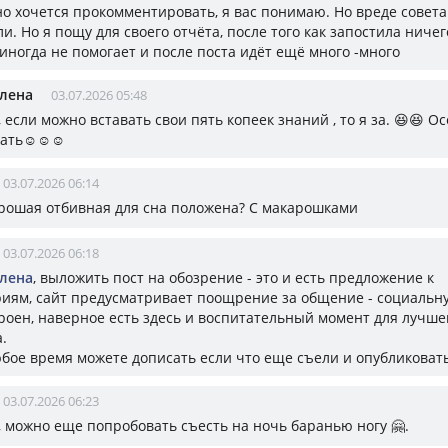
но хочется прокомментировать, я вас понимаю. Но вреде совета
. Но я пощу для своего отчёта, после того как запостила ничего
 иногда не помогает и после поста идёт ещё много -много
Елена
03.07.2026 05:48
, если можно вставать свои пять копеек знаний , то я за. 😆😆 О
ать☺️☺️☺️
03.07.2026 06:14
хорошая отбивная для сна положена? С макарошками
03.07.2026 06:18
Елена
, выложить пост на обозрение - это и есть предложение к
иям, сайт предусматривает поощрение за общение - социальн
троен, наверное есть здесь и воспитательный момент для лучше
.
юбое время можете дописать если что еще съели и опубликоват
03.07.2026 06:23
, можно еще попробовать съесть на ночь баранью ногу 🤗.