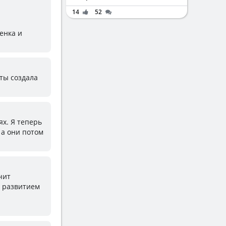
14
52
енка и
кты создала
ях. Я теперь
 а они потом
чит
а развитием