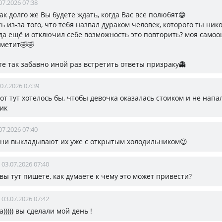
07.2026 07:38
так долго же Вы будете ждать, когда Вас все полюбят😁
 из-за того, что тебя назвал дураком человек, которого ты ник
да ещё и отключил себе возможность это повторить? моя самоо
аметит🤣🤣
те так забавно иной раз встретить ответы призраку👻
.07.2026 07:39
вот тут хотелось бы, чтобы девочка оказалась стоиком и не напа
ик
07.2026 07:40
 они выкладывают их уже с открытым холодильником😉
03.07.2026 07:40
т вы тут пишете, как думаете к чему это может привести?
03.07.2026 07:42
ха))))) вы сделали мой день !