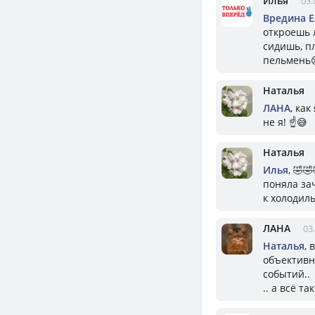
Илья
03.
Вредина 
откроешь л
сидишь, пл
пельмень
Наталья
ЛАНА
, ка
не я! ☝️😅
Наталья
Илья
, 🤣
поняла за
к холодиль
ЛАНА
03
Наталья
, 
объективн
событий..
.. а всё т