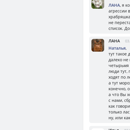
ЛАНА
, я 
агрессии в
храбряшка.
не перест
список. Д
ЛАНА
03
Наталья
,
тут такое д
далеко не
четырьмя 
люди тут,
ходят по 
а тут мор
конечно, 
а что Вы х
с нами, с
как говор
только ла
ну, или как