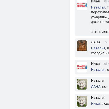
Илья
03.
Наталья
, 
переживать
увидишь? 
даже не з
зато в лен
ЛАНА
03
Наталья
, 
холодильн
Илья
03.
Наталья
,
Наталья
ЛАНА
, во
Наталья
Илья
, аха