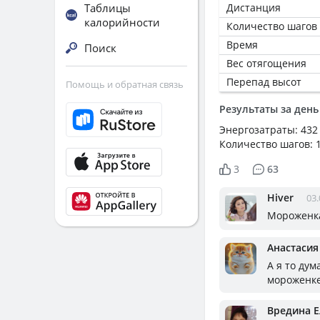
Таблицы
Дистанция
калорийности
Количество шагов
Время
Поиск
Вес отягощения
Перепад высот
Помощь и обратная связь
Результаты за день
Энергозатраты: 432
Количество шагов: 
3
63
Hiver
03.
Мороженка
Анастасия
А я то ду
мороженке
Вредина 