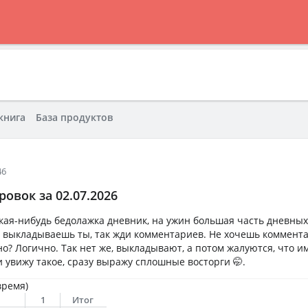
книга
База продуктов
46
овок за 02.07.2026
кая-нибудь бедолажка дневник, на ужин большая часть дневных 
 выкладываешь ты, так жди комментариев. Не хочешь коммента
о? Логично. Так нет же, выкладывают, а потом жалуются, что и
 увижу такое, сразу выражу сплошные восторги 🤭.
время)
1
Итог