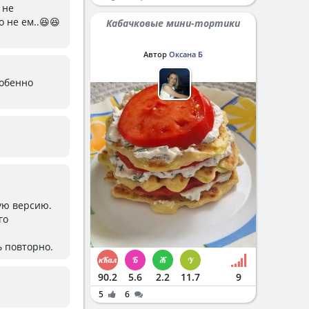
 не
 не ем..😆😆
Кабачковые мини-тортики
Автор
Оксана Б
собенно
ую версию.
го
ь повторно.
90.2
5.6
2.2
11.7
9
5
6