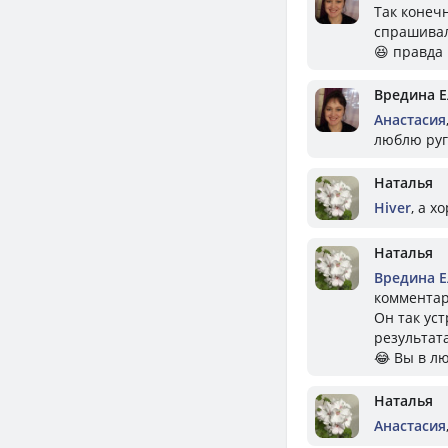
Так конеч
спрашивали
😆 правда
Вредина 
Анастасия
люблю руг
Наталья
Hiver
, а 
Наталья
Вредина 
комментар
Он так ус
результата
😂 Вы в л
Наталья
Анастасия