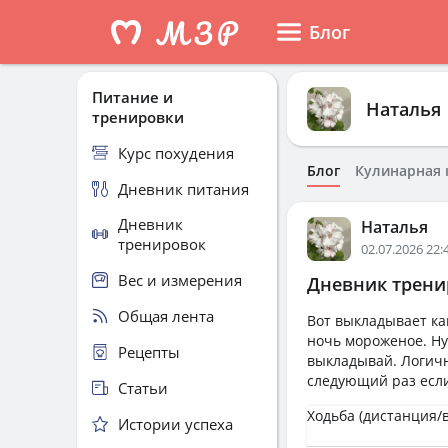
Блог
Питание и
Наталья
тренировки
Курс похудения
Блог
Кулинарная 
Дневник питания
Дневник
Наталья
тренировок
02.07.2026 22:
Вес и измерения
Дневник тренир
Общая лента
Вот выкладывает ка
ночь мороженое. Ну
Рецепты
выкладывай. Логичн
следующий раз если
Статьи
Ходьба (дистанция/
Истории успеха