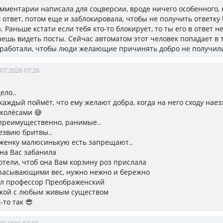
комментарии написала для соцверсии, вроде ничего особенного, 
 ответ, потом еще и заблокировала, чтобы не получить ответку 
 Раньше кстати если тебя кто-то блокирует, то ты его в ответ н
аешь видеть посты. Сейчас автоматом этот человек попадает в
оработали, чтобы люди желающие причинять добро не получили 
.07.2026 07:26
ело..
 каждый поймёт, что ему желают добра, когда на него сходу нае
колёсами 😅
 преимущественно, ранимые..
лезвию бритвы..
оженку малюсинькую есть запрещают..
она Вас забанила
отели, чтоб она Вам корзину роз прислала
брасывающими вес, нужно нежно и бережно
ил профессор Преображенский
ской с любым живым существом
-то так 😎