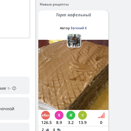
Новые рецепты
Торт вафельный
Автор
Евгений К
ние ✨ 🙂
 ночной
126.5
8.9
3.2
13.9
0
2
4