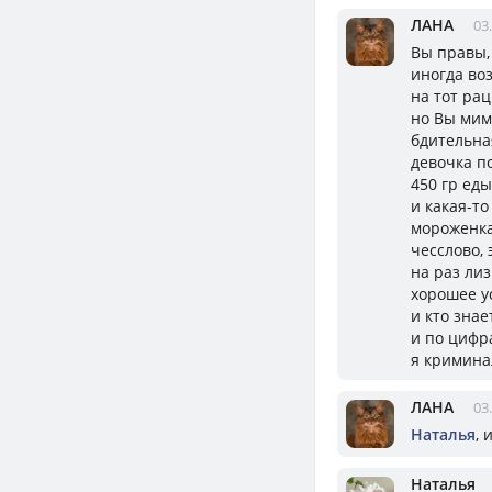
ЛАНА
03
Вы правы, 
иногда во
на тот ра
но Вы мим
бдительна
девочка по
450 гр ед
и какая-т
мороженка
чесслово,
на раз ли
хорошее у
и кто знае
и по цифр
я кримина
ЛАНА
03
Наталья
, 
Наталья