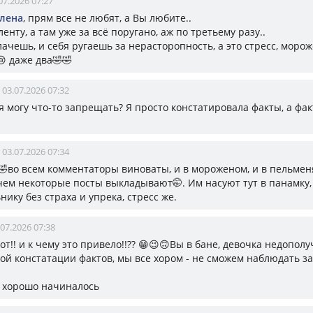
07.2026 07:27
Елена
, прям все не любят, а Вы любите..
енту, а там уже за всё поругано, аж по третьему разу..
ачешь, и себя ругаешь за нерасторопность, а это стресс, морож
 даже два🤣🤣
03.07.2026 07:32
к я могу что-то запрещать? Я просто констатировала факты, а фа
03.07.2026 07:34
🤣во всем комментаторы виноваты, и в мороженом, и в пельмен
чем некоторые посты выкладывают🤭. Им насуют тут в панамку,
нику без страха и упрека, стресс же.
.07.2026 07:38
вот!! и к чему это привело!!?? 😁😉🙃Вы в бане, девочка недополу
ой констатации фактов, мы все хором - не сможем наблюдать з
ак хорошо начиналось