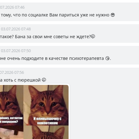
.07.2026 07:46
к тому, что по социалке Вам париться уже не нужно 😎
03.07.2026 07:48
о такое? Бана за свои мне советы не ждете?🤭
03.07.2026 07:50
мне очень подходите в качестве психотерапевта 😘.
07.2026 07:56
да хоть с пюрешкой 🤭