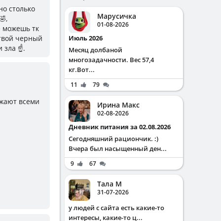
но столько
Марусичка
🤣,
01-08-2026
е можешь тк
 твой черный
Июль 2026
зла ☝️.
Месяц долбаной
многозадачности. Вес 57,4
кг.Вот...
11
79
зжают всеми
Ирина Макс
02-08-2026
Дневник питания за 02.08.2026
Сегодняшний рациончик. :)
Вчера был насыщенный ден...
9
67
Тала М
31-07-2026
у людей с сайта есть какие-то
интересы, какие-то ц...