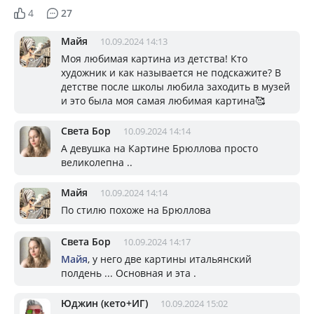
4
27
Майя
10.09.2024 14:13
Моя любимая картина из детства! Кто
художник и как называется не подскажите? В
детстве после школы любила заходить в музей
и это была моя самая любимая картина🥰
Света Бор
10.09.2024 14:14
А девушка на Картине Брюллова просто
великолепна ..
Майя
10.09.2024 14:14
По стилю похоже на Брюллова
Света Бор
10.09.2024 14:17
Майя
, у него две картины итальянский
полдень ... Основная и эта .
Юджин (кето+ИГ)
10.09.2024 15:02