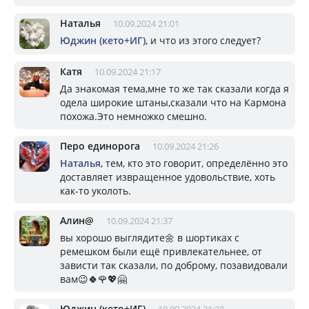
Наталья
10.09.2024 21:01
Юджин (кето+ИГ)
, и что из этого следует?
Катя
10.09.2024 21:17
Да знакомая тема,мне то же так сказали когда я
одела широкие штаны,сказали что на Кармона
похожа.Это немножко смешно.
Перо единорога
10.09.2024 21:26
Наталья
, тем, кто это говорит, определённо это
доставляет извращенное удовольствие, хоть
как-то уколоть.
Алин@
10.09.2024 21:37
вы хорошо выглядите🌼 в шортиках с
ремешком были ещё привлекательнее, от
зависти так сказали, по доброму, позавидовали
вам😉🍀🌹💖🤗
Юджин (кето+ИГ)
10.09.2024 21:38