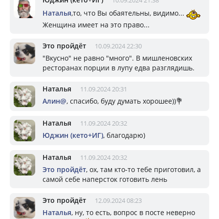
Наталья
,то, что Вы обаятельны, видимо...
Женщина имеет на это право...
Это пройдёт
10.09.2024 22:30
"Вкусно" не равно "много". В мишленовских
ресторанах порции в лупу едва разглядишь.
Наталья
11.09.2024 20:31
Алин@
, спасибо, буду думать хорошее))💐
Наталья
11.09.2024 20:32
Юджин (кето+ИГ)
, благодарю)
Наталья
11.09.2024 20:32
Это пройдёт
, ох, там кто-то тебе приготовил, а
самой себе наперсток готовить лень
Это пройдёт
12.09.2024 08:23
Наталья
, ну, то есть, вопрос в посте неверно