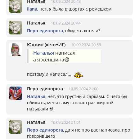
Наталья
10.09.2024 20:43
Ilana
, нет, я была в шортах с ремешком
Наталья
10.09.2024 20:44
Перо единорога
, обидеть хотели?
Юджин (кето+ИГ)
10.09.2024 20:58
Наталья
написал:
а я женщина😄
поэтому и написал...
Перо единорога
10.09.2024 21:00
Наталья
, нет, это грустный сарказм. С чего бы
обижать, меня саму столько раз жирной
называли 💀
Наталья
10.09.2024 21:01
Перо единорога
, да я не про вас написала, про
говорившего