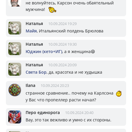
не волнуйтесь, Карсон очень обаятельный
мужчина!
Наталья
10.09.2024 19:29
Майя
, Итальянский полдень Брюлова
Наталья
10.09.2024 19:30
Юджин (кето+ИГ)
, а я женщина😄
Наталья
10.09.2024 20:09
Света Бор
, да, красотка и не худышка
Ilana
10.09.2024 20:23
странное сравнение.. почему на Карлсона
у Вас что пропеллер расти начал?
Перо единорога
10.09.2024 20:40
Вау, это так вежливо и умно с их стороны.