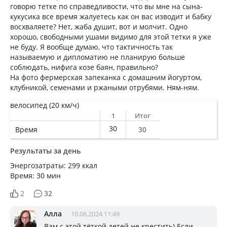
говорю тетке по справедливости, что вы мне на сына-
кукусика все время жалуетесь как он вас изводит и бабку
восхваляете? Нет, жаба душит, вот и молчит. Одно
хорошо, свободными ушами видимо для этой тетки я уже
не буду. Я вообще думаю, что тактичность так
называемую и дипломатию не планирую больше
соблюдать, нифига козе баян, правильно?
На фото фермерская запеканка с домашним йогуртом,
клубникой, семенами и ржаными отрубями. Ням-ням.
велосипед (20 км/ч)
1
Итог
30
Время
30
Результаты за день
Энергозатраты: 299 ккал
Время: 30 мин
2
32
Алла
10.06.2024 11:49
Вам с этой тёткой детей не крестить) Если