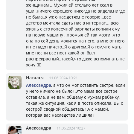
женщинам ...Мужик ей столько лет ссал в
уши..ничего хорошего никогда не видела,нигде
не была..я уж о нас,детях,не говорю...все
детство мечтала сдать нас в интернат....всю
жизнь с его копеечной зарплаты копили ему
на новую машину ..промыл ей так мозги..что
она по сей день молится на него..а мне от него
и не надо ничего..Я о другом.Я о том,что мать
мне песни все поет,какой он был
распрекрасный..такой,что даже вспоминать не
хочу.🤦‍♀️
Наталья
11.06.2024 10:21
Александра
, а что он мог оставить сестре, если
у него ничего не было? Это мама все сестре
оставила, а не вам, общему с мужем ребенку,
такая же ситуация, как я в посте описала. Вы с
сестрой сводной общаетесь? А с мамой,
которая вас наследства лишила?
Александра
11.06.2024 10:27