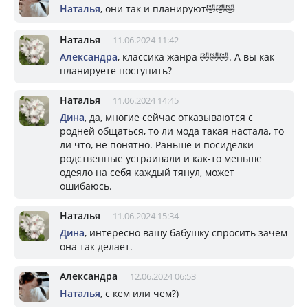
Наталья
, они так и планируют🤣🤣🤣
Наталья
11.06.2024 11:42
Александра
, классика жанра 🤣🤣🤣. А вы как
планируете поступить?
Наталья
11.06.2024 14:45
Дина
, да, многие сейчас отказываются с
родней общаться, то ли мода такая настала, то
ли что, не понятно. Раньше и посиделки
родственные устраивали и как-то меньше
одеяло на себя каждый тянул, может
ошибаюсь.
Наталья
11.06.2024 15:34
Дина
, интересно вашу бабушку спросить зачем
она так делает.
Александра
12.06.2024 06:53
Наталья
, с кем или чем?)