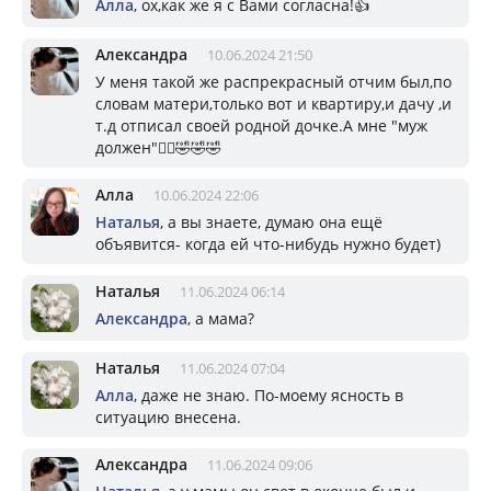
Алла
, ох,как же я с Вами согласна!👍
Александра
10.06.2024 21:50
У меня такой же распрекрасный отчим был,по
словам матери,только вот и квартиру,и дачу ,и
т.д отписал своей родной дочке.А мне "муж
должен"🤦‍♀️🤣🤣🤣
Алла
10.06.2024 22:06
Наталья
, а вы знаете, думаю она ещё
объявится- когда ей что-нибудь нужно будет)
Наталья
11.06.2024 06:14
Александра
, а мама?
Наталья
11.06.2024 07:04
Алла
, даже не знаю. По-моему ясность в
ситуацию внесена.
Александра
11.06.2024 09:06