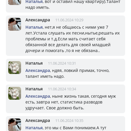
Наталья
, вот и оставил нашу квартиру).Талант
надо иметь.
Александра
11.06.2024 10:29
Наталья
, нет,я не общаюсь с ними уже 7
лет.Устала слушать их песни,нытье,решать их
проблемы и т.д.Если мать считает себя
обязанной все делать для своей младшей
дочери и помогать ,то я не обязана..
Наталья
11.06.2024 10:31
Александра
, ндяя, ловкий примак, точно,
талант иметь надо.
Наталья
11.06.2024 10:34
Александра
, ныне жизнь такая, сегодня муж
есть, завтра нет, статистика разводов
удручает. Свое должно быть.
Александра
11.06.2024 10:35
Наталья
, это мы с Вами понимаем.А тут