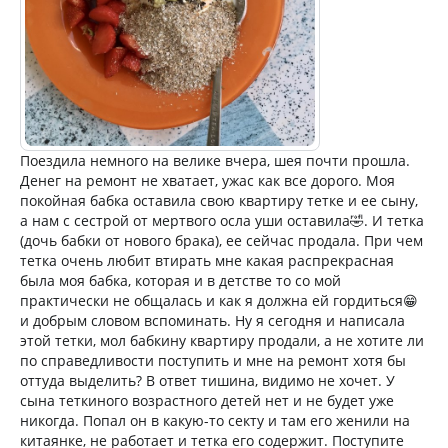
Поездила немного на велике вчера, шея почти прошла.
Денег на ремонт не хватает, ужас как все дорого. Моя
покойная бабка оставила свою квартиру тетке и ее сыну,
а нам с сестрой от мертвого осла уши оставила🤣. И тетка
(дочь бабки от нового брака), ее сейчас продала. При чем
тетка очень любит втирать мне какая распрекрасная
была моя бабка, которая и в детстве то со мой
практически не общалась и как я должна ей гордиться😁
и добрым словом вспоминать. Ну я сегодня и написала
этой тетки, мол бабкину квартиру продали, а не хотите ли
по справедливости поступить и мне на ремонт хотя бы
оттуда выделить? В ответ тишина, видимо не хочет. У
сына теткиного возрастного детей нет и не будет уже
никогда. Попал он в какую-то секту и там его женили на
китаянке, не работает и тетка его содержит. Поступите