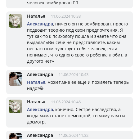
человек зомбирован 🤷‍♀️
Наталья
11.06.2024 10:38
Александра
, ничего он не зомбирован, просто
подводит теорию под свои предпочтения. Я
тут как-то к психологу пошла и знаете что она
выдала? «Вы себе не представляете, каким
несчастным чувствует себя человек, если
понимает, что одного своего ребенка любит, а
другого нет»
Александра
11.06.2024 10:43
Наталья
, может,мне ее еще и пожалеть теперь
надо?😆
Наталья
11.06.2024 10:46
Александра
, конечно. Сестре наследство, а
когда мама станет немощной, то маму вам на
досмотр.
Александра
11.06.2024 11:32