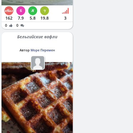
162
7.9
5.8
19.8
3
0
0
Бельгийские вафли
Автор
Море Перемен