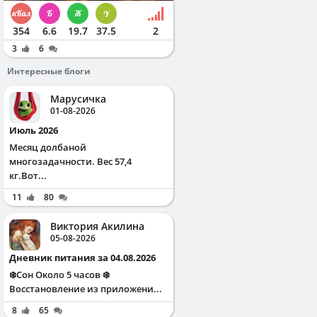
354
6.6
19.7
37.5
2
3
6
Интересные блоги
Марусичка
01-08-2026
Июль 2026
Месяц долбаной
многозадачности. Вес 57,4
кг.Вот...
11
80
Виктория Акилина
05-08-2026
Дневник питания за 04.08.2026
❄️Сон Около 5 часов ❄️
Восстановление из приложени...
8
65