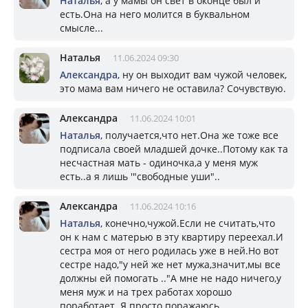
Наталья
, а у мамы он свет в оконце был и
есть.Она на него молится в буквальном
смысле...
Наталья
11.06.2024 09:30
Александра
, ну он выходит вам чужой человек,
это мама вам ничего не оставила? Сочувствую.
Александра
11.06.2024 10:01
Наталья
, получается,что нет.Она же тоже все
подписала своей младшей дочке..Потому как та
несчастная мать - одиночка,а у меня муж
есть..а я лишь '"свободные уши"..
Александра
11.06.2024 10:16
Наталья
, конечно,чужой.Если не считать,что
он к нам с матерью в эту квартиру переехал.И
сестра моя от него родилась уже в ней.Но вот
сестре надо,"у ней же нет мужа,значит,мы все
должны ей помогать .."А мне не надо ничего,у
меня муж и на трех работах хорошо
поработает..Я просто поражаюсь