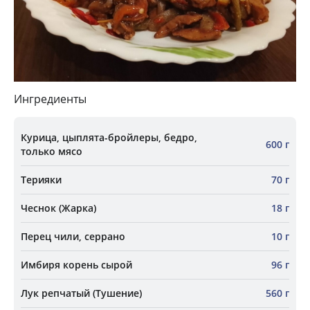
Ингредиенты
Курица, цыплята-бройлеры, бедро,
600 г
только мясо
Терияки
70 г
Чеснок (Жарка)
18 г
Перец чили, серрано
10 г
Имбиря корень сырой
96 г
Лук репчатый (Тушение)
560 г