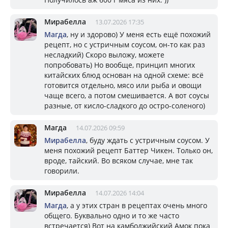
Мирабелла
13.07.2026 17:35
Магда
, ну и здорово) У меня есть ещё похожий
рецепт, но с устричным соусом, он-то как раз
несладкий) Скоро выложу, можете
попробовать) Но вообще, принцип многих
китайских блюд основан на одной схеме: всё
готовится отдельно, мясо или рыба и овощи
чаще всего, а потом смешивается. А вот соусы
разные, от кисло-сладкого до остро-соленого)
Магда
14.07.2026 09:59
Мирабелла
, буду ждать с устричным соусом. У
меня похожий рецепт Баттер Чикен. Только он,
вроде, тайский. Во всяком случае, мне так
говорили.
Мирабелла
14.07.2026 14:04
Магда
, а у этих стран в рецептах очень много
общего. Буквально одно и то же часто
встречается) Вот на камбоджийский Амок пока