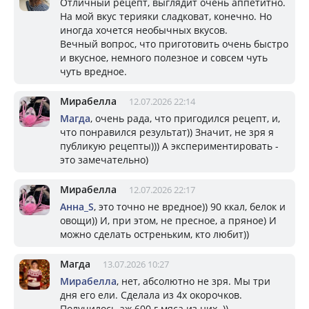
Отличный рецепт, выглядит очень аппетитно.
На мой вкус терияки сладковат, конечно. Но
иногда хочется необычных вкусов.
Вечный вопрос, что приготовить очень быстро
и вкусное, немного полезное и совсем чуть
чуть вредное.
Мирабелла
12.07.2026 22:14
Магда
, очень рада, что пригодился рецепт, и,
что понравился результат)) Значит, не зря я
публикую рецепты))) А экспериментировать -
это замечательно)
Мирабелла
12.07.2026 22:17
Анна_S
, это точно не вредное)) 90 ккал, белок и
овощи)) И, при этом, не пресное, а пряное) И
можно сделать остреньким, кто любит))
Магда
13.07.2026 10:27
Мирабелла
, нет, абсолютно не зря. Мы три
дня его ели. Сделала из 4х окорочков.
Получилось аж 600 г мяса из них. ))