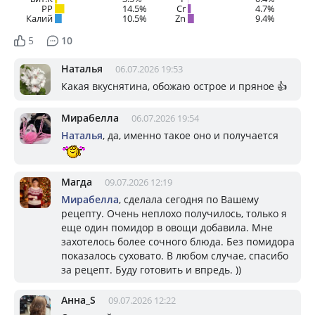
PP
14.5%
Cr
4.7%
Калий
10.5%
Zn
9.4%
5
10
Наталья
06.07.2026 19:53
Какая вкуснятина, обожаю острое и пряное 👍
Мирабелла
06.07.2026 19:54
Наталья
, да, именно такое оно и получается
Магда
09.07.2026 12:19
Мирабелла
, сделала сегодня по Вашему
рецепту. Очень неплохо получилось, только я
еще один помидор в овощи добавила. Мне
захотелось более сочного блюда. Без помидора
показалось суховато. В любом случае, спасибо
за рецепт. Буду готовить и впредь. ))
Анна_S
09.07.2026 12:22