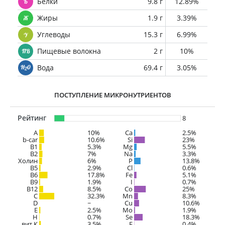
Белки
9.8 г
12.89%
Жиры
1.9 г
3.39%
Углеводы
15.3 г
6.99%
Пищевые волокна
2 г
10%
Вода
69.4 г
3.05%
ПОСТУПЛЕНИЕ МИКРОНУТРИЕНТОВ
Рейтинг
8
A
10%
Ca
2.5%
b-car
10.6%
Si
23%
В1
5.3%
Mg
5.5%
B2
7%
Na
3.3%
Холин
6%
P
13.8%
B5
2.9%
Cl
0.6%
B6
17.8%
Fe
5.1%
B9
1.9%
I
0.7%
B12
8.5%
Co
25%
C
32.3%
Mn
8.3%
D
~
Cu
10.6%
E
2.5%
Mo
1.9%
H
0.7%
Se
18.3%
вит.К
3.5%
F
0.4%