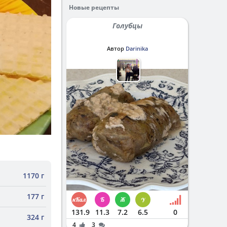
Новые рецепты
Голубцы
Автор
Darinika
1170 г
177 г
131.9
11.3
7.2
6.5
0
324 г
4
3