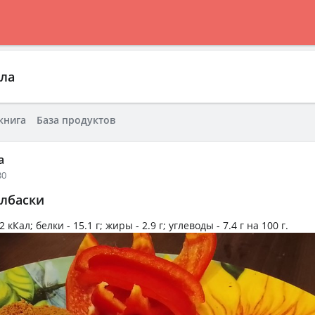
ла
книга
База продуктов
а
30
лбаски
2 кКал
; белки -
15.1 г
; жиры -
2.9 г
; углеводы -
7.4 г
на
100 г
.