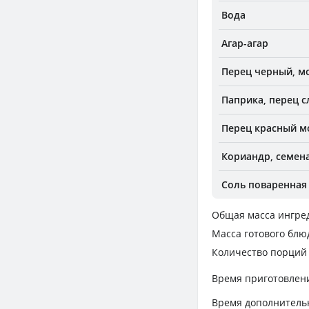
Вода
Агар-агар
Перец черный, м
Паприка, перец 
Перец красный м
Кориандр, семен
Соль поваренная
Общая масса ингре
Масса готового блю
Количество порций
Время приготовлен
Время дополнитель