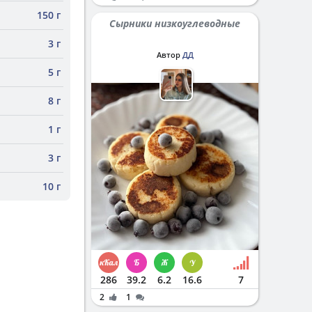
150 г
Сырники низкоуглеводные
3 г
Автор
ДД
5 г
8 г
1 г
3 г
10 г
286
39.2
6.2
16.6
7
2
1