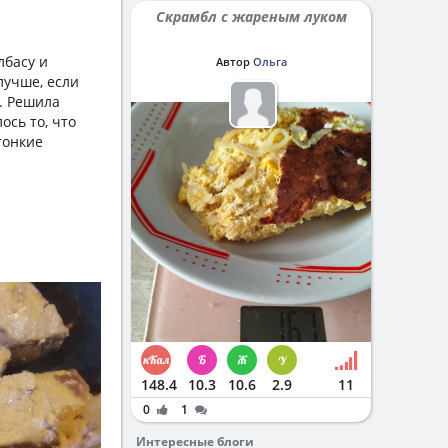
Скрамбл с жареным луком
лбасу и
Автор
Ольга
лучше, если
д. Решила
ось то, что
тонкие
148.4
10.3
10.6
2.9
11
0
1
Интересные блоги