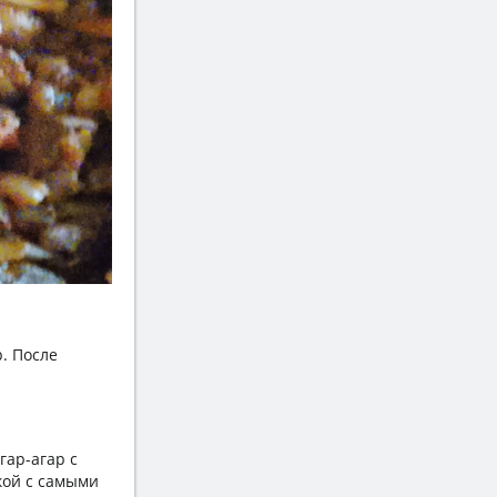
р. После
гар-агар с
кой с самыми