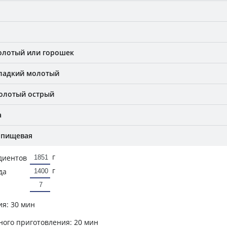
олотый или горошек
сладкий молотый
олотый острый
а
 пищевая
г
диентов
г
да
ия:
30 мин
ного приготовления:
20 мин