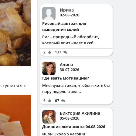
Ирина
02-08-2026
Рисовый завтрак для
выведения солей
Рис – природный абсорбент,
который впитывает в себ...
2
137
Алина
30-07-2026
Где взять мотивацию?
ь тушиться к
Мне нужна такая, чтобы я хотя бы
пару недель в зел...
6
67
Виктория Акилина
05-08-2026
Дневник питания за 04.08.2026
❄️Сон Около 5 часов ❄️