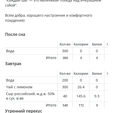
"Каждый шаг — это маленькая победа над вчерашним
собой".
Всём добра, хорошего настроения и комфортного
похудения)
После сна
Кол-во
Калории
Белки
Жи
Вода
300
0
0
0
Итого
300
0
0
0
Завтрак
Кол-во
Калории
Белки
Жи
Вода
200
0
0
0
Чай с лимоном
300
26.4
0
0
Сыр российский, м.д.ж. 50%
40
145.6
9.3
11
в сух. в-ве
Итого
540
172
9
1
Утренний перекус