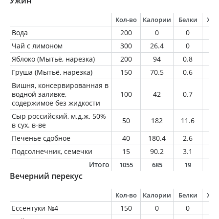
Ужин
Кол-во
Калории
Белки
Жи
Вода
200
0
0
0
Чай с лимоном
300
26.4
0
0
Яблоко (Мытьё, нарезка)
200
94
0.8
0.
Груша (Мытьё, нарезка)
150
70.5
0.6
0.
Вишня, консервированная в
водной заливке,
100
42
0.7
0.
содержимое без жидкости
Сыр российский, м.д.ж. 50%
50
182
11.6
14
в сух. в-ве
Печенье сдобное
40
180.4
2.6
6.
Подсолнечник, семечки
15
90.2
3.1
7.
Итого
1055
685
19
3
Вечерний перекус
Кол-во
Калории
Белки
Жи
Ессентуки №4
150
0
0
0