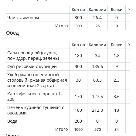
Кол-во
Калории
Белки
Жи
Чай с лимоном
300
26.4
0
0
Итого
300
26
0
0
Обед
Кол-во
Калории
Белки
Жи
Салат овощной (огурец,
180
34
1.8
0.
помидор, перец, зелень)
Суп рисовый с курицей
300
135.6
9
5.
Хлеб ржано-пшеничный
столовый (ржаная обдирная
30
60.3
2.3
0.
и пшеничная 2 сорта)
Картофельное пюре по 1-
170
127.5
3.6
1.
208
Печень куриная тушеная с
180
212.8
18
11
овощами
Вода
200
0
0
0
Итого
1060
570
34
1