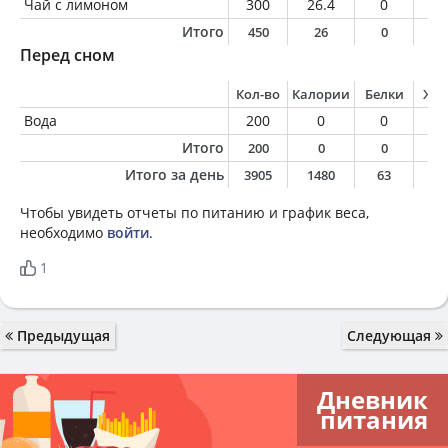
Чай с лимоном
300
26.4
0
0
Итого
450
26
0
0
Перед сном
Кол-во
Калории
Белки
Жи
Вода
200
0
0
0
Итого
200
0
0
0
Итого за день
3905
1480
63
6
Чтобы увидеть отчеты по питанию и график веса,
необходимо
войти
.
1
Предыдущая
Следующая
Дневник
питания