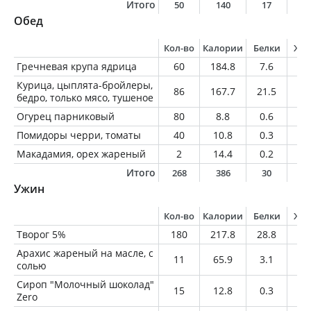
Итого
50
140
17
6
Обед
Кол-во
Калории
Белки
Жи
Гречневая крупа ядрица
60
184.8
7.6
2
Курица, цыплята-бройлеры,
86
167.7
21.5
8.
бедро, только мясо, тушеное
Огурец парниковый
80
8.8
0.6
0.
Помидоры черри, томаты
40
10.8
0.3
0.
Макадамия, орех жареный
2
14.4
0.2
1.
Итого
268
386
30
1
Ужин
Кол-во
Калории
Белки
Жи
Творог 5%
180
217.8
28.8
9
Арахис жареный на масле, с
11
65.9
3.1
5.
солью
Сироп "Молочный шоколад"
15
12.8
0.3
0.
Zero