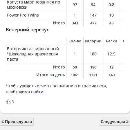
Капуста маринованная по
97
34
0.8
0.
московски
Power Pro Twins
1
147
10
7.
Итого
343
477
43
2
Вечерний перекус
Кол-во
Калории
Белки
Жи
Батончик глазированный
"Шоколадная арахисовая
1
180
12.5
9.
паста
Итого
50
180
12
9
Итого за день
1061
1721
140
7
Чтобы увидеть отчеты по питанию и график веса,
необходимо
войти
.
3
Предыдущая
Следующая