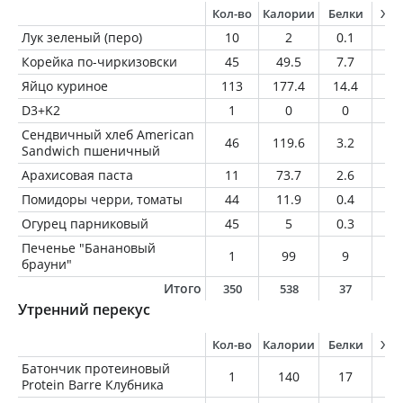
Кол-во
Калории
Белки
Жи
Лук зеленый (перо)
10
2
0.1
0
Корейка по-чиркизовски
45
49.5
7.7
1.
Яйцо куриное
113
177.4
14.4
1
D3+K2
1
0
0
0
Сендвичный хлеб American
46
119.6
3.2
2.
Sandwich пшеничный
Арахисовая паста
11
73.7
2.6
5.
Помидоры черри, томаты
44
11.9
0.4
0.
Огурец парниковый
45
5
0.3
0
Печенье "Банановый
1
99
9
4
брауни"
Итого
350
538
37
2
Утренний перекус
Кол-во
Калории
Белки
Жи
Батончик протеиновый
1
140
17
6
Protein Barre Клубника