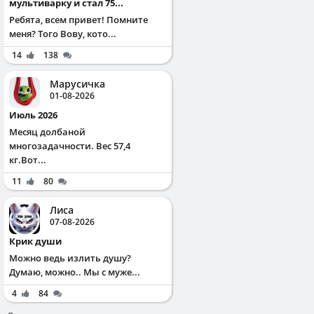
мультиварку и стал 75...
Ребята, всем привет! Помните
меня? Того Вову, кото...
14
138
Марусичка
01-08-2026
Июль 2026
Месяц долбаной
многозадачности. Вес 57,4
кг.Вот...
11
80
Лиса
07-08-2026
Крик души
Можно ведь излить душу?
Думаю, можно.. Мы с муже...
4
84