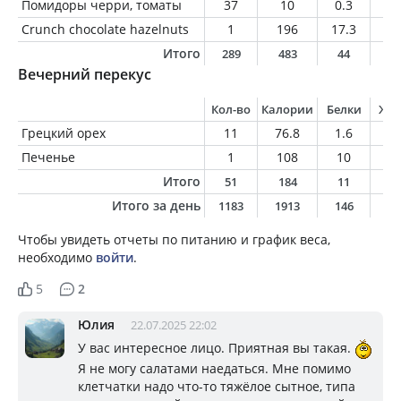
Помидоры черри, томаты
37
10
0.3
0.
Crunch chocolate hazelnuts
1
196
17.3
6.
Итого
289
483
44
2
Вечерний перекус
Кол-во
Калории
Белки
Жи
Грецкий орех
11
76.8
1.6
7
Печенье
1
108
10
5.
Итого
51
184
11
1
Итого за день
1183
1913
146
9
Чтобы увидеть отчеты по питанию и график веса,
необходимо
войти
.
5
2
Юлия
22.07.2025 22:02
У вас интересное лицо. Приятная вы такая.
Я не могу салатами наедаться. Мне помимо
клетчатки надо что-то тяжёлое сытное, типа