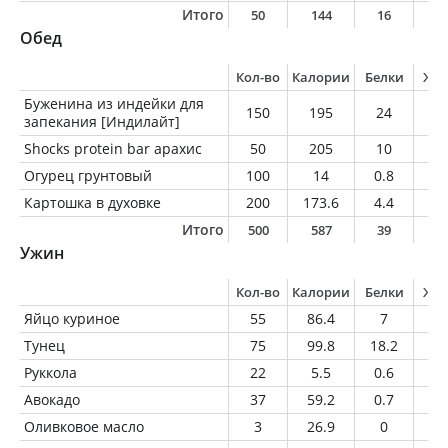
Итого
50
144
16
6
Обед
Кол-во
Калории
Белки
Жи
Буженина из индейки для
150
195
24
10
запекания [Индилайт]
Shocks protein bar арахис
50
205
10
1
Огурец грунтовый
100
14
0.8
0.
Картошка в духовке
200
173.6
4.4
2.
Итого
500
587
39
2
Ужин
Кол-во
Калории
Белки
Жи
Яйцо куриное
55
86.4
7
6.
Тунец
75
99.8
18.2
0.
Руккола
22
5.5
0.6
0.
Авокадо
37
59.2
0.7
5.
Оливковое масло
3
26.9
0
3