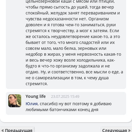
цельнозерновой каши с мясом или птицей,
чтобы прямо сытость до ушей, тогда вечер
спокойный, желудок занят перевариванием и
чувства недосказанности нет. Организм
доволен и я готова чем-то заниматься, руки
стремятся к творчеству, а мозг к затеям. Если
же осталось неудовлетворение какое-то, а это
бывает от того, что много сладостей или их
совсем мало, мало белка, зерновых или
недобор в жирах, у меня нервозность какая-то
и весь вечер хожу возле холодильника, как-
будто я что-то организму задолжала и не
отдаю. Ну, и соответственно, все мысли о еде, а
не о самореализации в том, к чему душа
стремится.
Young life
23.07.2025 15:49
Юлия
, спасибо) ну вот поэтому я добиваю
любимыми батончиками конец дня
Предыдущая
Следующая