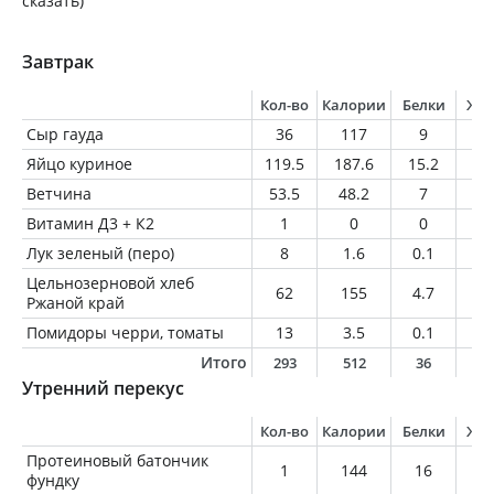
сказать)
Завтрак
Кол-во
Калории
Белки
Жи
Сыр гауда
36
117
9
9
Яйцо куриное
119.5
187.6
15.2
13
Ветчина
53.5
48.2
7
1.
Витамин Д3 + К2
1
0
0
0
Лук зеленый (перо)
8
1.6
0.1
0
Цельнозерновой хлеб
62
155
4.7
6.
Ржаной край
Помидоры черри, томаты
13
3.5
0.1
0.
Итого
293
512
36
3
Утренний перекус
Кол-во
Калории
Белки
Жи
Протеиновый батончик
1
144
16
6.
фундку