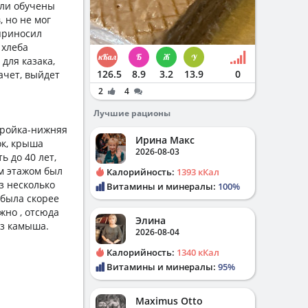
ыли обучены
, но не мог
 приносил
 хлеба
для казака,
126.5
8.9
3.2
13.9
0
ачет, выйдет
2
4
Лучшие рационы
тройка-нижняя
Ирина Макс
ок, крыша
2026-08-03
 до 40 лет,
м этажом был
Калорийность:
1393 кКал
з несколько
Витамины и минералы:
100%
 была скорее
жно , отсюда
Элина
из камыша.
2026-08-04
Калорийность:
1340 кКал
Витамины и минералы:
95%
Maximus Otto