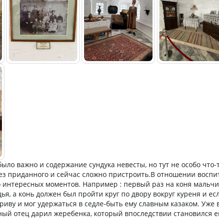
ыло важно и содержание сундука невесты, но тут не особо что-
 без приданного и сейчас сложно пристроить.В отношении восп
 интересных моментов. Например : первый раз на коня мальчи
дья, а конь должен был пройти круг по двору вокруг куреня и е
риву и мог удержаться в седле-быть ему славным казаком. Уже в
ный отец дарил жеребенка, который впоследствии становился 