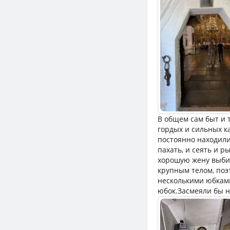
В общем сам быт и 
гордых и сильных к
постоянно находили
пахать, и сеять и р
хорошую жену выбир
крупным телом, поэ
несколькими юбками
юбок.Засмеяли бы н