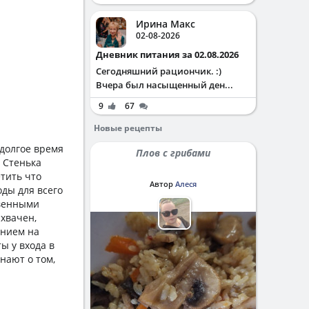
Ирина Макс
02-08-2026
Дневник питания за 02.08.2026
Сегодняшний рациончик. :)
Вчера был насыщенный ден...
9
67
Новые рецепты
 долгое время
Плов с грибами
 Стенька
етить что
Автор
Алеся
оды для всего
твенными
схвачен,
анием на
ы у входа в
нают о том,