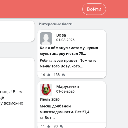
Войти
Интересные блоги
Вова
01-08-2026
Как я обманул систему, купил
мультиварку и стал 75...
Ребята, всем привет! Помните
меня? Того Вову, кото...
14
138
Марусичка
роицы! Всем
01-08-2026
це
Июль 2026
ну возможно
Месяц долбаной
многозадачности. Вес 57,4
кг.Вот...
11
80