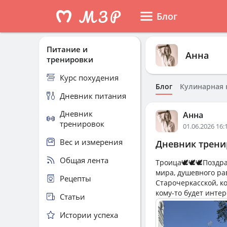
Блог
Питание и
Анна
тренировки
Курс похудения
Блог
Кулинарная 
Дневник питания
Дневник
Анна
тренировок
01.06.2026 16:
Вес и измерения
Дневник тренир
Общая лента
Троица🕊️🕊️🕊️Поз
мира, душевного рав
Рецепты
Старочеркасской, к
кому-то будет интер
Статьи
Истории успеха