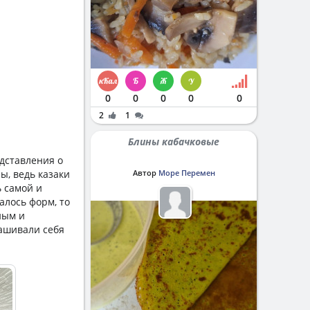
0
0
0
0
0
2
1
Блины кабачковые
едставления о
ы, ведь казаки
Автор
Море Перемен
ь самой и
салось форм, то
ным и
ашивали себя