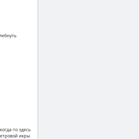
лебнуть
когда-то здесь
сетровой икры