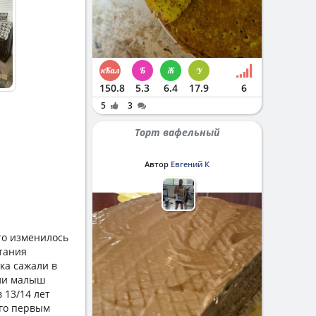
150.8
5.3
6.4
17.9
6
5
3
Торт вафельный
Автор
Евгений К
то изменилось
итания
ка сажали в
сли малыш
 13/14 лет
его первым