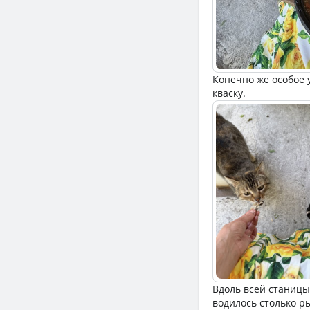
Конечно же особое 
кваску.
Вдоль всей станицы 
водилось столько р