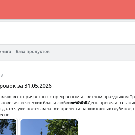
книга
База продуктов
18
овок за 31.05.2026
дравляю всех причастных с прекрасным и светлым праздником Т
новесия, всяческих благ и любви❤️🕊️🕊️🕊️День провели в стани
огда-то я уже показывала все прелести наших южных глубинок, 
есно.