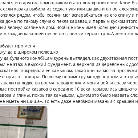
авался его другом, помощником и ангелом хранителем. Кони б
ю, если казака выбила из седла пуля или шашка и он остался жив
ложился рядом, чтобы хозяин мог вскарабкаться на его спину и
ка дома по такому случаю пекла каравац и первым куском этого
рый вернул хозяина в дом. Вообще конь имел большую ценность 
и в каждой казачьей песне он главный герой строк.А жена запл
забудет про меня
ку, да в широком полюшко
у да буланого коня🥲Сам курень выглядел, как двухэтажная пос
был не этаж а высокий фундамент, а верхняя из деревянных дос
хскатная, покрывали ее камышом, такая крыша могла прослужить
е сгорит от пожара. По всему периметру между первым и вторы
ставали на лодке во время наводнения и могли войти сразу чере
ые постройки казаков в середине 16 века назывались шиш-это
навоза и глины, покрытая камышом. Домом это было назвать сло
е иметь ни шиша». То есть даже навозной мазанки с крышей 