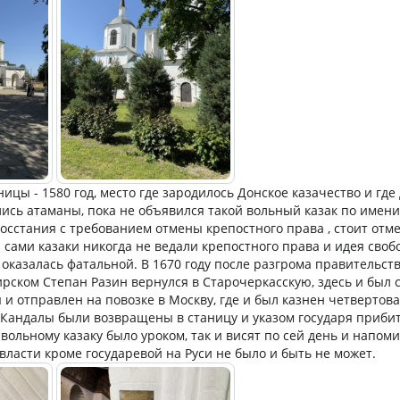
ицы - 1580 год, место где зародилось Донское казачество и где
ись атаманы, пока не объявился такой вольный казак по имени
восстания с требованием отмены крепостного права , стоит отм
и сами казаки никогда не ведали крепостного права и идея своб
 оказалась фатальной. В 1670 году после разгрома правительс
рском Степан Разин вернулся в Старочеркасскую, здесь и был 
 и отправлен на повозке в Москву, где и был казнен четвертов
Кандалы были возвращены в станицу и указом государя прибит
вольному казаку было уроком, так и висят по сей день и напоми
власти кроме государевой на Руси не было и быть не может.