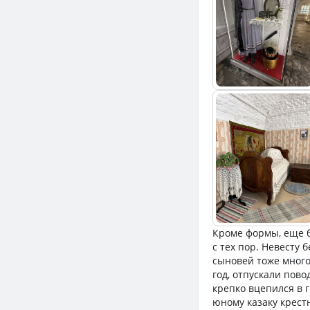
Кроме формы, еще б
с тех пор. Невесту
сыновей тоже много
год, отпускали пово
крепко вцепился в г
юному казаку крест