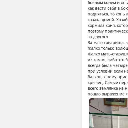
боевым конем и ост
как вести себя в бо
подняться, то конь 
казака домой. Хозяй
кормила коня, кото
поэтому практическ
за другого
За маго товарища, 
Жалко только волюш
Жалко мать-старушк
из камня, либо это 
всегда была четыре
при условии если н
балкон, к нему при
крылец. Самые перв
всего землянка из 
пошло выражение «н