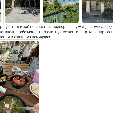
огуляться и зайти в частное подворье на уху и донскую селедку
о, вполне себе может позволить даже пенсионер. Мой пир состо
лений и салата из помидоров.