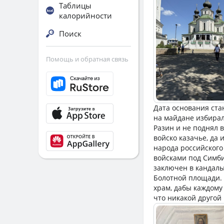
Таблицы
калорийности
Поиск
Помощь и обратная связь
Дата основания стан
на майдане избирал
Разин и не поднял 
войско казачье, да 
народа российского
войсками под Симби
заключен в кандалы
Болотной площади. 
храм, дабы каждому 
что никакой другой 