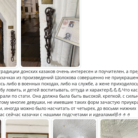
традиции донских казаков очень интересен и поучителен, а пр
азачках из произведений Шолохова совершенно не приукрашен
сь либо в военных походах, либо на службе, а жене приходилос
ыбу ловить, и детей воспитывать, оттуда и характер💪💪💪Что ка
али по стати. Она должна была быть высокой, крепкой, с силь
тому многие девушки, не имевшие таких форм зачастую приукр
, иногда можно было насчитать от четырех, до восьми нижних
ас сейчас казачки с нашими подсчетами и идеалами🤣🤌🤌🤌