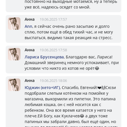
постоянно на выходные мотаемся, ну а теперь
уже всё, надеюсь осядет со мной.
Анна
19.06.2025 17:57
Ann
, я сейчас очень рано засыпаю и долго
сплю, потом ещё в обед тихий час, и не могу
выспаться, видимо такая реакция на стресс.
Анна
19.06.2025 17:58
Лариса Брусенцева
, Благодарю вас, Лариса!
Домашний зверинец немного успокаивает, при
условии что никто из котов не орёт😂
Анна
19.06.2025 18:06
Юджин (кето+ИГ)
, Спасибо, Евгений!❤️🙌Сюзи
подобрали слепым котёнком на помойке у
магазина, выкормили из пипетки. Это папина
любимая кошка, он с ней носится как с
ребенком. Она все время катается у него на
плече.Ей Богу, как Куклачев😂 а двух тоже
папиных мы забрали давно, был ещё один, но