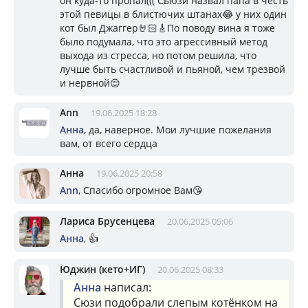
он куда-то пропал((( Сьюзи назвал папа в честь
этой певицы в блистючих штанах😂 у них один
кот был Джаггер🤘🏻🎸По поводу вина я тоже
было подумала, что это агрессивный метод
выхода из стресса, но потом решила, что
лучше быть счастливой и пьяной, чем трезвой
и нервной😌
Ann
19.06.2025 18:28
Анна
, да, наверное. Мои лучшие пожелания
вам, от всего сердца
Анна
19.06.2025 20:58
Ann
, Спасибо огромное Вам😘
Лариса Брусенцева
20.06.2025 05:06
Анна
, 👍
Юджин (кето+ИГ)
20.06.2025 08:33
Анна
написал:
Сюзи подобрали слепым котёнком на