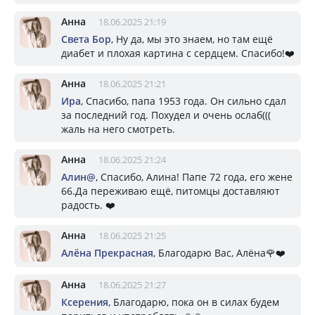
Анна
18.06.2025 21:19
Света Бор
, Ну да, мы это знаем, но там ещё
диабет и плохая картина с сердцем. Спасибо!❤️
Анна
18.06.2025 21:21
Ира
, Спасибо, папа 1953 года. Он сильно сдал
за последний год. Похудел и очень ослаб(((
жаль на него смотреть.
Анна
18.06.2025 21:24
Алин@
, Спасибо, Алина! Папе 72 года, его жене
66.Да переживаю ещё, питомцы доставляют
радость. ❤️
Анна
18.06.2025 21:25
Алёна Прекрасная
, Благодарю Вас, Алёна🌹❤️
Анна
18.06.2025 21:27
Ксерения
, Благодарю, пока он в силах будем