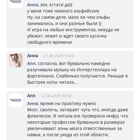
Анна
, хех, кстати да))
у меня тоже немного эльфийские
Ну, на самом деле, мало ли чем эльфы
занимались, и они разные были ))
И игра на любых инструментах, никуда не
убежит, лежит и ждет своего кусочка
свободного времени
Анна
21.06.2025 15:39
Ann
, согласна, вот буквально намедни
разучивала музыку из Интерстеллара на
фортепиано. Слабенько получается. Раньше я
быстрее ноты читала…
Ann
22.06.2025 00:58
Анна
, время на практику нужно
Мозг, сволочь, затирает чуть что, иногда даже
физически. Я читала (не проверяла инфу), что
некоторые профессии буквально в размерах
увеличивают зоны мозга ответственные за
навык, а после ухода из этой области,