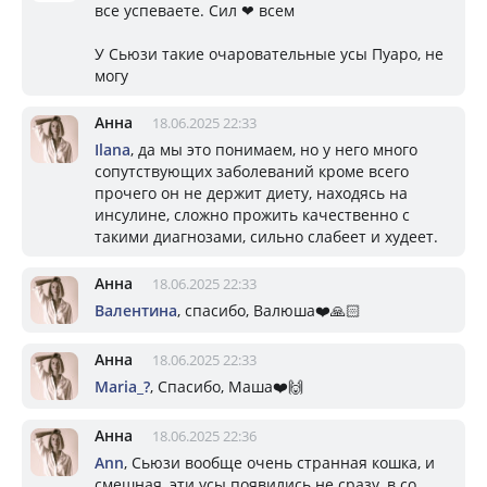
все успеваете. Сил ❤ всем
У Сьюзи такие очаровательные усы Пуаро, не
могу
Анна
18.06.2025 22:33
Ilana
, да мы это понимаем, но у него много
сопутствующих заболеваний кроме всего
прочего он не держит диету, находясь на
инсулине, сложно прожить качественно с
такими диагнозами, сильно слабеет и худеет.
Анна
18.06.2025 22:33
Валентина
, спасибо, Валюша❤️🙏🏻
Анна
18.06.2025 22:33
Mariа_?
, Спасибо, Маша❤️🙌
Анна
18.06.2025 22:36
Ann
, Сьюзи вообще очень странная кошка, и
смешная, эти усы появились не сразу, в со