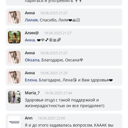
париться и употреблять 🍷🍷
Анна
18.06.2025 21:27
Лилия
, Спасибо, Лиля❤️🙏🏻
Алин@
18.06.2025 21:27
Анна
, ❤️🌹💕🦋🎀🌈
Анна
18.06.2025 21:27
Oksana
, Благодарю, Оксана🌹
Анна
18.06.2025 21:29
Елена
, Благодарю, Лена😘 и Вам здоровья❤️
Mariа_?
18.06.2025 21:44
Здоровья отцу) с такой поддержкой и
жизнерадостностью он все преодолеет)
Ann
18.06.2025 22:00
Я и до этого задавалась вопросом, КАААК вы