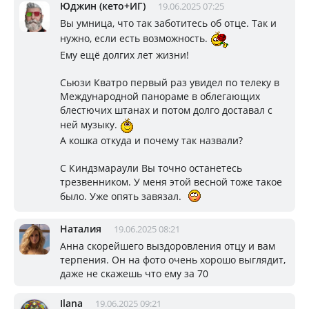
Юджин (кето+ИГ)
19.06.2025 07:25
Вы умница, что так заботитесь об отце. Так и
нужно, если есть возможность.
Ему ещё долгих лет жизни!
Сьюзи Кватро первый раз увидел по телеку в
Международной панораме в облегающих
блестючих штанах и потом долго доставал с
ней музыку.
А кошка откуда и почему так назвали?
С Киндзмараули Вы точно останетесь
трезвенником. У меня этой весной тоже такое
было. Уже опять завязал.
Наталия
19.06.2025 08:21
Анна скорейшего выздоровления отцу и вам
терпения. Он на фото очень хорошо выглядит,
даже не скажешь что ему за 70
Ilana
19.06.2025 09:21