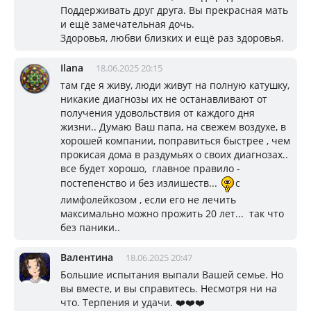
Поддерживать друг друга. Вы прекрасная мать
и ещё замечательная дочь.
Здоровья, любви близких и ещё раз здоровья.
Ilana
18.06.2025 20:15
там где я живу, люди живут на полную катушку,
никакие диагнозы их не останавливают от
получения удовольствия от каждого дня
жизни.. Думаю Ваш папа, на свежем воздухе, в
хорошей компании, поправиться быстрее , чем
прокисая дома в раздумьях о своих диагнозах..
все будет хорошо, главное правило -
постепенство и без излишеств...
с
лимфолейкозом , если его не лечить
максимально можно прожить 20 лет... так что
без паники..
Валентина
18.06.2025 20:47
Большие испытания выпали Вашей семье. Но
вы вместе, и вы справитесь. Несмотря ни на
что. Терпения и удачи. ❤️❤️❤️