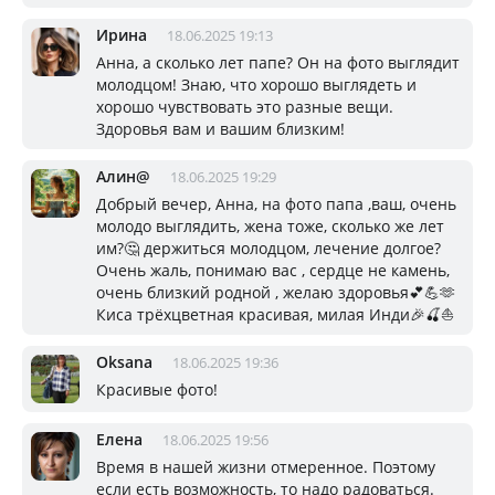
Ирина
18.06.2025 19:13
Анна, а сколько лет папе? Он на фото выглядит
молодцом! Знаю, что хорошо выглядеть и
хорошо чувствовать это разные вещи.
Здоровья вам и вашим близким!
Алин@
18.06.2025 19:29
Добрый вечер, Анна, на фото папа ,ваш, очень
молодо выглядить, жена тоже, сколько же лет
им?🤔 держиться молодцом, лечение долгое?
Очень жаль, понимаю вас , сердце не камень,
очень близкий родной , желаю здоровья💕💪🫶
Киса трёхцветная красивая, милая Инди🎉🍒⛵️
Oksana
18.06.2025 19:36
Красивые фото!
Елена
18.06.2025 19:56
Время в нашей жизни отмеренное. Поэтому
если есть возможность, то надо радоваться.