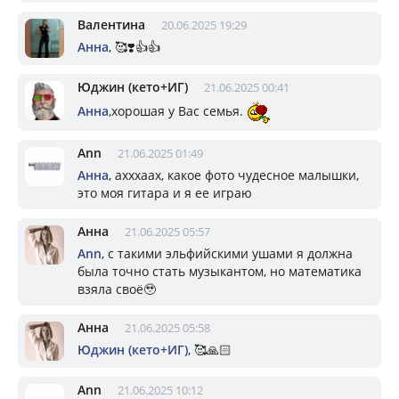
Валентина
20.06.2025 19:29
Анна
, 🥰❣️👍👍
Юджин (кето+ИГ)
21.06.2025 00:41
Анна
,хорошая у Вас семья.
Ann
21.06.2025 01:49
Анна
, ахххаах, какое фото чудесное малышки,
это моя гитара и я ее играю
Анна
21.06.2025 05:57
Ann
, с такими эльфийскими ушами я должна
была точно стать музыкантом, но математика
взяла своё🥹
Анна
21.06.2025 05:58
Юджин (кето+ИГ)
, 🥰🙏🏻
Ann
21.06.2025 10:12