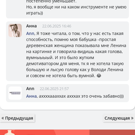
постепенно уменьшает.
Но, я вообще ни на каком инструменте не умею
играть))
Анна
22.06.2025 16:46
Ann
, Я тоже читала, о том, что у нас есть такая
способность, помню моя бабушка -простая
деревенская женщина показывала мне Ленина
на картинке и говорила-видишь какая голова,
вумныыыый. И это было жутким
демотиватором для меня, тк я не хотела такую
большую и лысую голову как у Володи Ленина
и совсем не хотела быть вумной. 😂
Ann
22.06.2025 21:57
Анна
, аххххаааххах ахххах это очень забавно)))
Предыдущая
Следующая