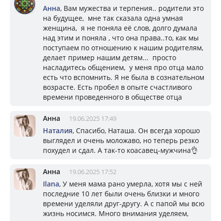
Анна
, Вам мужества и терпения.. родители это
на будущее, мне так сказала одна умная
женщина, я не поняла её слов, долго думала
над этим и поняла , что она права..то, как мы
поступаем по отношению к нашим родителям,
делает пример нашим детям... просто
насладитесь общением, у меня про отца мало
есть что вспомнить. Я не была в сознательном
возрасте. Есть пробел в опыте счастливого
времени проведенного в обществе отца
Анна
19.06.2025 17:49
Наталия
, Спасибо, Наташа. Он всегда хорошо
выглядел и очень моложаво, но теперь резко
похудел и сдал. А так-то коасавец-мужчина👌
Анна
19.06.2025 17:52
Ilana
, У меня мама рано умерла, хотя мы с ней
последние 10 лет были очень близки и много
времени уделяли друг-другу. А с папой мы всю
жизнь носимся. Много внимания уделяем,