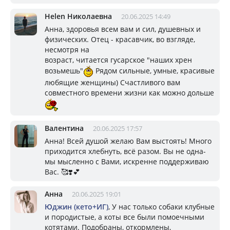
Helen Николаевна
20.06.2025 14:49
Анна, здоровья всем вам и сил, душевных и
физических. Отец - красавчик, во взгляде,
несмотря на
возраст, читается гусарское "наших хрен
возьмешь"
Рядом сильные, умные, красивые
любящие женщины) Счастливого вам
совместного времени жизни как можно дольше
Валентина
20.06.2025 17:57
Анна! Всей душой желаю Вам выстоять! Много
приходится хлебнуть, всё разом. Вы не одна-
мы мысленно с Вами, искренне поддерживаю
Вас. 🥰❣️💕
Анна
20.06.2025 19:01
Юджин (кето+ИГ)
, У нас только собаки клубные
и породистые, а коты все были помоечными
котятами. Подобраны, откормлены,