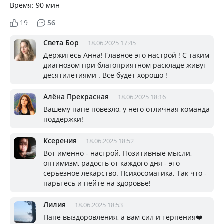
Время: 90 мин
19
56
Света Бор
18.06.2025 17:45
Держитесь Анна! Главное это настрой ! С таким
диагнозом при благоприятном раскладе живут
десятилетиями . Все будет хорошо !
Алёна Прекрасная
18.06.2025 18:16
Вашему папе повезло, у него отличная команда
поддержки!
Ксерения
18.06.2025 18:52
Вот именно - настрой. Позитивные мысли,
оптимизм, радость от каждого дня - это
серьезное лекарство. Психосоматика. Так что -
парьтесь и пейте на здоровье!
Лилия
18.06.2025 18:53
Папе выздоровления, а вам сил и терпения❤️