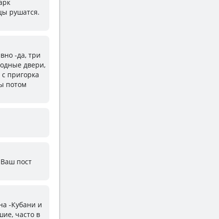
арк
цы рушатся.
вно -да, три
ходные двери,
 с пригорка
ы потом
 Ваш пост
на -Кубани и
ие, часто в