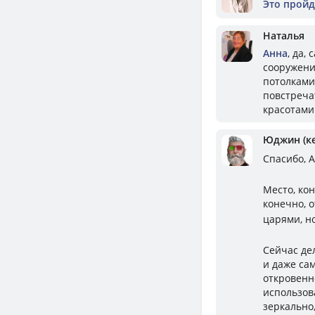
Это пройд
Наталья
Анна
, да
сооружени
потолками
повстреча
красотами
Юджин (к
Спасибо, 
Место, кон
конечно, 
царями, н
Сейчас де
и даже са
откровенн
использов
зеркально,