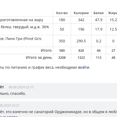
Кол-во
Калории
Белки
Жир
приготовленная на жару
180
342
47.9
15.2
белка, твердый, м.д.ж. 36%
50
196
17.9
12.5
ое, Пино Гри (Pinot Gris
350
290.5
0.2
0
Итого
580
828
66
27
Итого за день
3208
1322
113
48
ты по питанию и график веса, необходимо
войти
.
ёт
06.08.2024 22:15
льно, спасибо.
08.2024 22:21
ёт
, это конечно не санаторий Орджоникидзе, но в общем я люб
ые места.