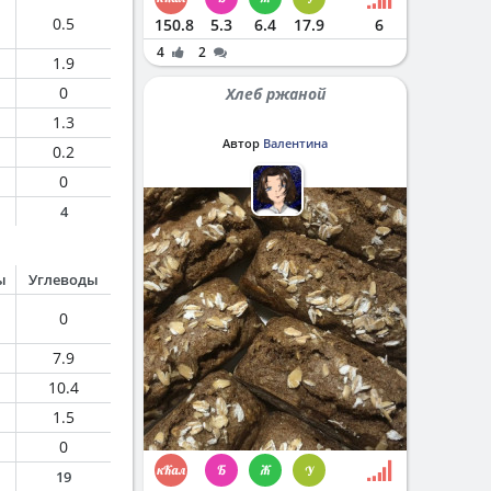
0.5
150.8
5.3
6.4
17.9
6
4
2
1.9
0
Хлеб ржаной
1.3
Автор
Валентина
0.2
0
4
ы
Углеводы
0
7.9
10.4
1.5
0
19