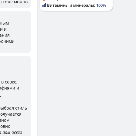
то тоже можно
Витамины и минералы:
100%
еным
и и
дения
прочими
в совке,
рафиями и
выбрал стиль
получается
евном
ровно
а Вам всего