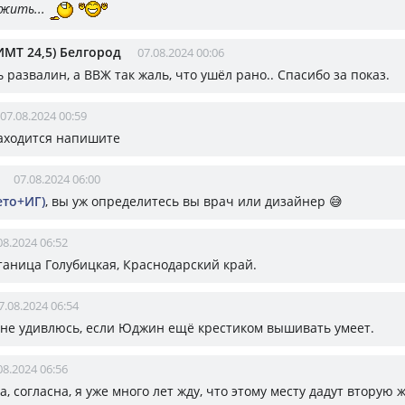
жить...
ИМТ 24,5) Белгород
07.08.2024 00:06
ь развалин, а ВВЖ так жаль, что ушёл рано.. Спасибо за показ.
07.08.2024 00:59
находится напишите
07.08.2024 06:00
ето+ИГ)
, вы уж определитесь вы врач или дизайнер 😅
08.2024 06:52
станица Голубицкая, Краснодарский край.
7.08.2024 06:54
,не удивлюсь, если Юджин ещё крестиком вышивать умеет.
08.2024 06:56
да, согласна, я уже много лет жду, что этому месту дадут вторую 