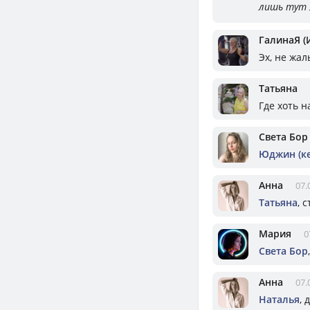
лишь тут 
ГалинаЯ (
Эх, не жал
Татьяна
Где хоть 
Света Бор
Юджин (к
Анна
07.
Татьяна
, 
Мария
0
Света Бор
Анна
07.
Наталья
, 