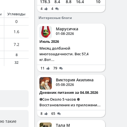
178.3
8.4
8.8
16.4
10
4
4
ы
Углеводы
Интересные блоги
0
Марусичка
1.6
01-08-2026
Июль 2026
7.2
Месяц долбаной
многозадачности. Вес 57,4
8
кг.Вот...
32
11
79
Виктория Акилина
05-08-2026
Дневник питания за 04.08.2026
❄️Сон Около 5 часов ❄️
Восстановление из приложени...
8
65
лю такие
Тала М