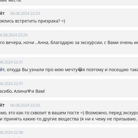
ёт
06.08.2024 22:24
боялись встретить призрака? =)
6.08.2024 22:24
о вечера, ночи , Анна, благодарю за экскурсии, с Вами очень 
08.2024 22:31
ёт
, откуда Вы узнали про мою мечту😂я поэтому и посещаю так
08.2024 22:31
пасибо, Алина🌹и Вам!
ёт
06.08.2024 22:33
имо, это как-то сквозит в вашем посте =) Возможно, перед экску
 принять какие-то другие вещества (я ни к чему не призываю, 
08.2024 22:36