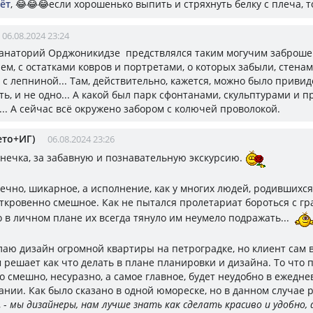
ёт
, 😂😂😂если хорошенько выпить и стряхнуть белку с плеча, 
06.08.2024 23:24
, санаторий Орджоникидзе предствлялся таким могучим заброш
ем, с остатками ковров и портретами, о которых забыли, стенам
 с лепниной... Там, действительно, кажется, можно было приви
ть, и не одно... А какой был парк сфонтанами, скульптурами и 
... А сейчас всё окружено забором с колючей проволокой.
ето+ИГ)
06.08.2024 23:26
Анечка, за забавную и познавательную экскурсию.
ечно, шикарное, а исполнение, как у многих людей, родившихся 
откровенно смешное. Как не пытался пролетариат бороться с г
о в личном плане их всегда тянуло им неумело подражать...
лаю дизайн огромной квартиры на петроградке, но клиент сам 
м решает как что делать в плане планировки и дизайна. То что 
о смешно, несуразно, а самое главное, будет неудобно в ежедн
ании. Как было сказано в одной юмореске, но в данном случае 
 -
мы дизайнеры, нам лучше знать как сделать красиво и удобно, 