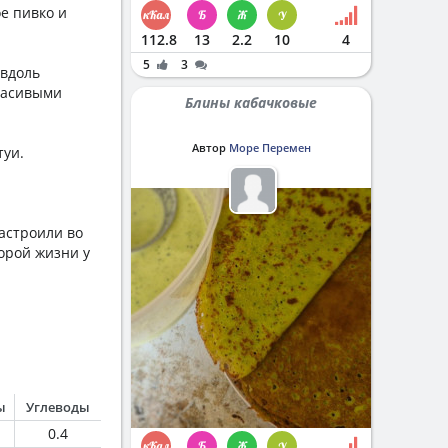
е пивко и
112.8
13
2.2
10
4
5
3
 вдоль
расивыми
Блины кабачковые
Автор
Море Перемен
туи.
астроили во
орой жизни у
ы
Углеводы
0.4