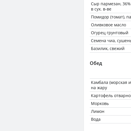
Сыр пармезан, 36% 
в сух. в-ве
Помидор (томат), 
Оливковое масло
Огурец грунтовый
Семена чиа, сушен
Базилик, свежий
Обед
Камбала (морская и
на жару
Картофель отварно
Морковь
Лимон
Вода