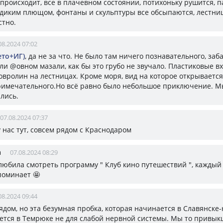
 происходит, все в плачевном состоянии, потихоньку рушится, п
 диким плющом, фонтаны и скульптуры все обсыпаются, лестни
стно.
08.2024 07:02
ето+ИГ)
, да не за что. Не было там ничего познавательного, заба
ли @овном мазали, как бы это грубо не звучало. Пластиковые в
овролин на лестницах. Кроме моря, вид на которое открывается
римечательного.Но всё равно было небольшое приключение. М
лись.
07.08.2024 07:37
 у нас тут, совсем рядом с Краснодаром
а
07.08.2024 08:29
 любила смотреть программу " Клуб кино путешествий ", каждый
поминает 🤩
08.2024 09:44
рядом, но эта безумная пробка, которая начинается в Славянске-
ется в Темрюке не для слабой нервной системы. Мы то привыкш