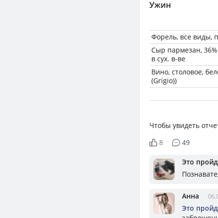
Ужин
Форель, все виды, 
Сыр пармезан, 36% 
в сух. в-ве
Вино, столовое, бел
(Grigio))
Чтобы увидеть отче
8
49
Это пройд
Познавате
Анна
06.
Это пройд
заброшенн