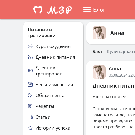
Блог
Питание и
Анна
тренировки
Курс похудения
Блог
Кулинарная 
Дневник питания
Дневник
Анна
тренировок
06.08.2024 22:
Вес и измерения
Дневник питани
Общая лента
Уже поактивнее.
Рецепты
Сегодня мы таки пр
замечательное, но 
Статьи
видимо проводятся 
просто разберут на
Истории успеха