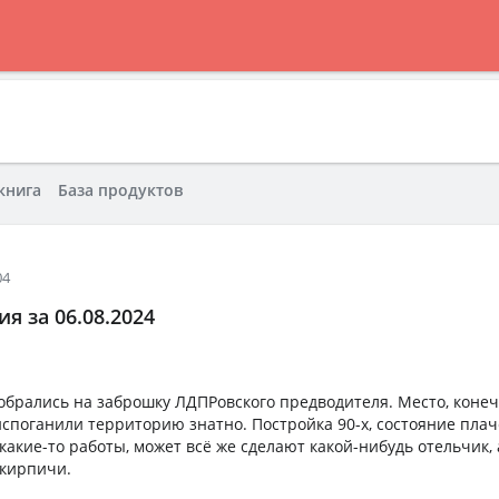
книга
База продуктов
04
я за 06.08.2024
обрались на заброшку ЛДПРовского предводителя. Место, коне
испоганили территорию знатно. Постройка 90-х, состояние плач
какие-то работы, может всё же сделают какой-нибудь отельчик,
 кирпичи.