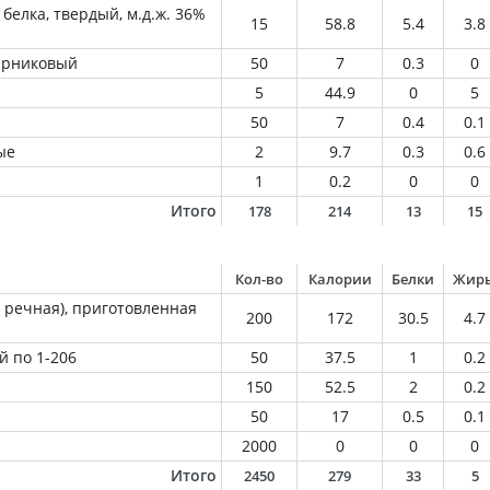
белка, твердый, м.д.ж. 36%
15
58.8
5.4
3.8
парниковый
50
7
0.3
0
5
44.9
0
5
50
7
0.4
0.1
ые
2
9.7
0.3
0.6
1
0.2
0
0
Итого
178
214
13
15
Кол-во
Калории
Белки
Жир
 речная), приготовленная
200
172
30.5
4.7
й по 1-206
50
37.5
1
0.2
150
52.5
2
0.2
50
17
0.5
0.1
2000
0
0
0
Итого
2450
279
33
5