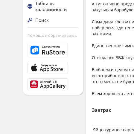
Таблицы
А тут он явно пред
калорийности
закусывая барабуле
Поиск
Сама дача состоит 
побережья, где теп
закатами.
Помощь и обратная связь
Единственное симпа
Отсюда же ВВЖ спус
В общем и целом ни
всех прибрежных го
этого места не буде
Всем хорошего летн
Завтрак
Яйцо куриное варе