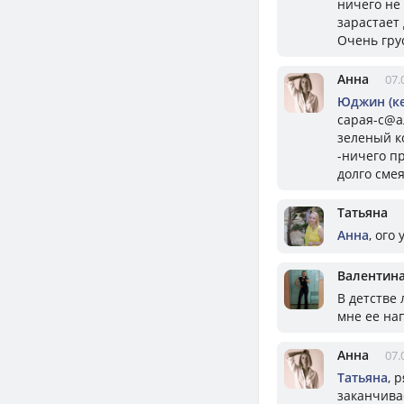
ничего не
зарастает
Очень гру
Анна
07.
Юджин (к
сарая-с@а
зеленый к
-ничего п
долго смея
Татьяна
Анна
, ого
Валентин
В детстве
мне ее на
Анна
07.
Татьяна
, 
заканчива