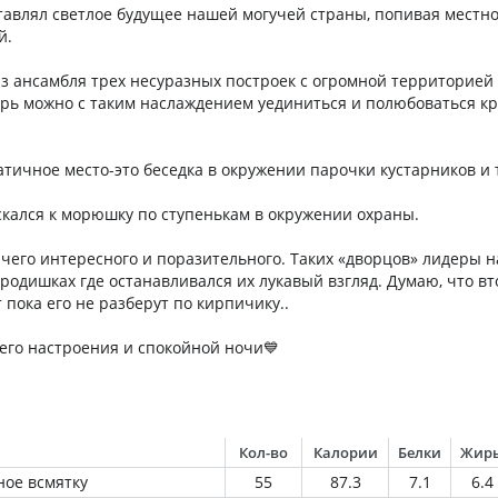
ставлял светлое будущее нашей могучей страны, попивая местно
й.
из ансамбля трех несуразных построек с огромной территорией
ерь можно с таким наслаждением уединиться и полюбоваться к
тичное место-это беседка в окружении парочки кустарников и 
кался к морюшку по ступенькам в окружении охраны.
чего интересного и поразительного. Таких «дворцов» лидеры н
родишках где останавливался их лукавый взгляд. Думаю, что вт
т пока его не разберут по кирпичику..
его настроения и спокойной ночи💙
Кол-во
Калории
Белки
Жир
ное всмятку
55
87.3
7.1
6.4