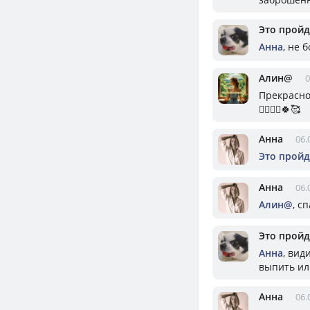
Это пройд
Анна
, не 
Алин@
0
Прекрасног
🧘‍♀️🤸‍♂️🍀🥰
Анна
06.
Это пройд
Анна
06.
Алин@
, с
Это пройд
Анна
, вид
выпить или
Анна
06.