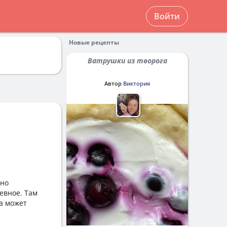
Войти
Новые рецепты
Ватрушки из творога
Автор
Виктория
чно
евное. Там
 а может