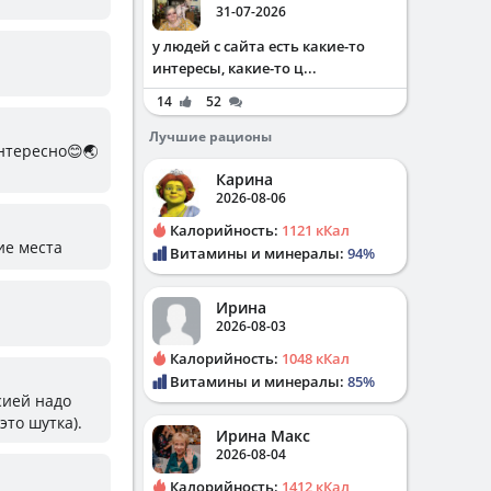
31-07-2026
у людей с сайта есть какие-то
интересы, какие-то ц...
14
52
Лучшие рационы
интересно😊🌏
Карина
2026-08-06
Калорийность:
1121 кКал
ие места
Витамины и минералы:
94%
Ирина
2026-08-03
Калорийность:
1048 кКал
Витамины и минералы:
85%
рсией надо
это шутка).
Ирина Макс
2026-08-04
Калорийность:
1412 кКал