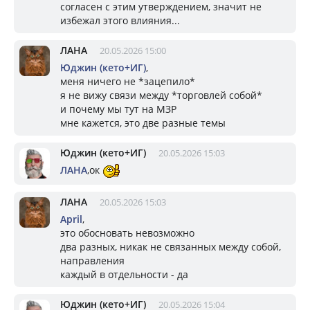
согласен с этим утверждением, значит не
избежал этого влияния...
ЛАНА
20.05.2026 15:00
Юджин (кето+ИГ)
,
меня ничего не *зацепило*
я не вижу связи между *торговлей собой*
и почему мы тут на МЗР
мне кажется, это две разные темы
Юджин (кето+ИГ)
20.05.2026 15:03
ЛАНА
,ок
ЛАНА
20.05.2026 15:03
April
,
это обосновать невозможно
два разных, никак не связанных между собой,
направления
каждый в отдельности - да
Юджин (кето+ИГ)
20.05.2026 15:04