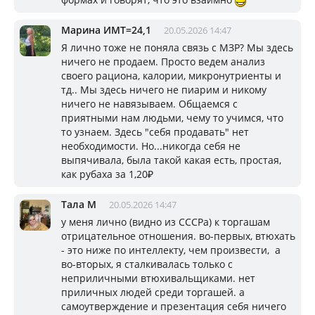
Марина ИМТ=24,1
20.05.2026 14:47
Я лично тоже не поняла связь с МЗР? Мы здесь
ничего не продаем. Просто ведем анализ
своего рациона, калории, микронутриенты и
тд.. Мы здесь ничего не пиарим и никому
ничего не навязываем. Общаемся с
приятными нам людьми, чему то учимся, что
то узнаем. Здесь "себя продавать" нет
необходимости. Но...никогда себя не
выпячивала, была такой какая есть, простая,
как рубаха за 1,20₽
Тала М
20.05.2026 14:47
у меня лично (видно из СССРа) к торгашам
отрицательное отношения. во-первых, втюхать
- это ниже по интеллекту, чем произвести, а
во-вторых, я сталкивалась только с
неприличными втюхивальщиками. нет
приличных людей среди торгашей. а
самоутверждение и презентация себя ничего