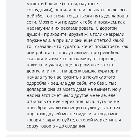
может и больше (кстати, научные
сотрудники), решили реализовывать пылесосы
рейнбол. он стоил тогда тысяч пять долларов в
сети. Можно мы придем к тебе и покажем, как
нас научили их рекламировать. С дорогой
душой - приходите, друзья ж. Столик накрыли,
поужинали. а пришли они еще с теткой какой-
то - сказали, что куратор, хочет посмотреть, как
они работают. послушали мы про рейнбол.
сказали мы им, что рекламируют хорошо,
пожелали удачи, еще по рюмочке за это
дернули. и тут... на арену вышла куратор и
начала тупо нас грузить на покупку этого
одоробла - решила для себя, что без 5 тыс.
долларов она из моего дома не выйдет. но у
нас на этот счет было другое мнение. еле
отбилась от нее через пол часа. чуть ли не
повыбрасывали их вещи на улицу. так с тех
пор этих друзей мы не видели. а когда мне
говорят: здравствуйте, сетевой маркетинг, я
сразу говорю - до свидания.