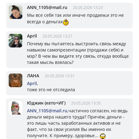
ANN_1105@mail.ru
20.05.2026 13:23
Мы все себя так или иначе продаем,и это не
всегда о деньгах
April
20.05.2026 13:27
Почему вы пытаетесь выстроить связь между
навыком самопрезентации (продажи себя) и
мзр? В чем вы видите эту связь, откуда вообще
такая мысль взялась?
ЛАНА
20.05.2026 13:31
April
,
тоже это не отследила
Юджин (кето+ИГ)
20.05.2026 13:35
ANN_1105@mail.ru
,частично согласен, но ведь
деньги мера нашего труда? Причём, деньги -
это лишь часть заработанных активов и не
факт, что за свои усилия Вы именно их
получите. К примеру, здоровье...