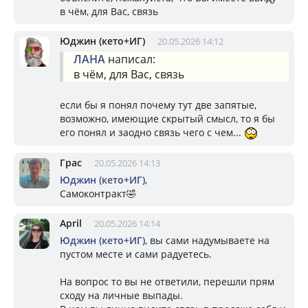
в чём, для Вас, связь
Юджин (кето+ИГ)
20.05.2026 14:12
ЛАНА
написал:
в чём, для Вас, связь
если бы я понял почему тут две запятые,
возможно, имеющие скрытый смысл, то я бы
его понял и заодно связь чего с чем...
Грас
20.05.2026 14:13
Юджин (кето+ИГ)
,
Самоконтракт🤣
April
20.05.2026 14:14
Юджин (кето+ИГ)
, вы сами надумываете на
пустом месте и сами радуетесь.
На вопрос то вы не ответили, перешли прям
сходу на личные выпады.