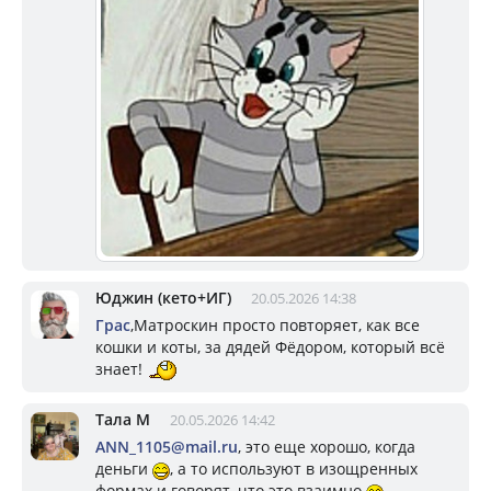
Юджин (кето+ИГ)
20.05.2026 14:38
Грас
,Матроскин просто повторяет, как все
кошки и коты, за дядей Фёдором, который всё
знает!
Тала М
20.05.2026 14:42
ANN_1105@mail.ru
, это еще хорошо, когда
деньги
, а то используют в изощренных
формах и говорят, что это взаимно