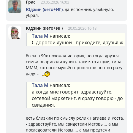
Грас
20.05.2026 16:03
Юджин (кето+ИГ)
, да-вспомнил, улыбнуло,
убрал.
Юджин (кето+ИГ)
20.05.2026 16:18
Тала М
написал:
С дорогой душой - приходите, друзья ж
была в 90х похожая история, но тогда друзья
семьи впаривали купить какие-то акции, типа
МММ, которые мульён процентов почти сразу
дадут...
Тала М
написал:
а когда мне говорят: здравствуйте,
сетевой маркетинг, я сразу говорю - до
свидания.
есть близкий по смыслу ролик Нагиева и Роста,
- здравствуйте, мы свидетели Иеговы... а мы
последователи Иеговы.... а мы предтечи