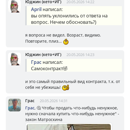
Юджин (кето+ИГ)
20.05.2026 14:22
April
написал:
вы опять уклонились от ответа на
вопрос. Нечем обосновать?)
я вопроса не видел. Возраст, видимо.
Повторите, плиз...
Юджин (кето+ИГ)
20.05.2026 14:23
Грас
написал:
Самоконтракт🤣
и это самый правильный вид контракта, т.к. от
себя не убежишь!
Грас
20.05.2026 14:31
Грас
, 🤔 Чтобы продать что-нибудь ненужное,
нужно сначала купить что-нибудь ненужное" -
закон Матроскина