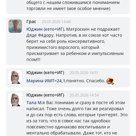
общего с нашим сложившимся пониманием
торговли не имеет (мое особое мнение)
Грас
20.05.2026 14:48
Юджин (кето+ИГ)
, Матроскин не подражает
Дяде Фёдору. Напротив, в их союзе кот часто
берет на себя роль консервативного,
прижимистого взрослого, который
присматривает за ребенком и импульсивным
псом!!!
Юджин (кето+ИГ)
20.05.2026 14:51
Марина ИМТ=24,1
,понятно. Спасибо.
Юджин (кето+ИГ)
20.05.2026 14:54
Тала М
,я Вас понимаю и сразу в посте об этом
написал. Тоже очень долго так же реагировал
и до сих пор есть слова, которые триггерят. Это
из-за того, что в совке нас так однобоко
повсеместно одинаково воспитывали и
ментально обрабатывали. Даже тот, кто не