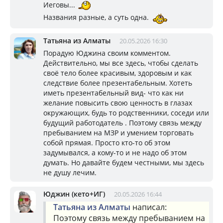
Иеговы...
Названия разные, а суть одна.
Татьяна из Алматы
20.05.2026 16:30
Порадую Юджина своим комментом.
Действительно, мы все здесь, чтобы сделать
своё тело более красивым, здоровым и как
следствие более презентабельным. Хотеть
иметь презентабельный вид- что как ни
желание повысить свою ценность в глазах
окружающих, будь то родственники, соседи или
будущий работодатель . Поэтому связь между
пребыванием на МЗР и умением торговать
собой прямая. Просто кто-то об этом
задумывался, а кому-то и не надо об этом
думать. Но давайте будем честными, мы здесь
не душу лечим.
Юджин (кето+ИГ)
20.05.2026 16:44
Татьяна из Алматы
написал:
Поэтому связь между пребыванием на