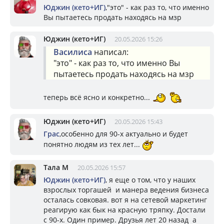
Юджин (кето+ИГ)
,"это" - как раз то, что именно
Вы пытаетесь продать находясь на мзр
Юджин (кето+ИГ)
20.05.2026 15:26
Василиса
написал:
"это" - как раз то, что именно Вы
пытаетесь продать находясь на мзр
теперь всё ясно и конкретно...
Юджин (кето+ИГ)
20.05.2026 15:43
Грас
,особенно для 90-х актуально и будет
понятно людям из тех лет...
Тала М
20.05.2026 15:57
Юджин (кето+ИГ)
, я еще о том, что у наших
взрослых торгашей и манера ведения бизнеса
осталась совковая. вот я на сетевой маркетинг
реагирую как бык на красную тряпку. Достали
с 90-х. Один пример. Друзья лет 20 назад а