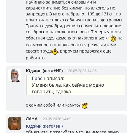
начинаю заниматься силовыми и
кардио+питание без химии, но алкоголь не
запрещен. В итоге набрал от 105 до 131кг., но
при этом не плохо себя чувствовал, до травмы.
Травма с декабря, решил совместить лечение
со сбросом накопленного веса. Теперь у меня
обратная сделка:меняю накопленные кг
на
возможность попользоваться результатами
своего труда
, впрочем продолжая ещё
работать.
Юджин (кето+ИГ)
20.05.2026 14:06
Грас
написал:
У меня была, как сейчас модно
говорить, сделка
с самим собой или кем-то?
ЛАНА
20.05.2026 14:09
Юджин (кето+ИГ)
,
объясните, пожалуйста, что Вы имеете ввиду