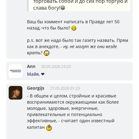
торговать собой и до сих пор торгую и
слава богу!😁
Ваш бы коммент написать в Правде лет 50
назад, что бы было?
p.s. вот же надо было так газету назвать. Прям
как в анекдоте, -
ну, не могут же они везде
врать?
Ann
20.05.2026 23:23
Майя
, ❤
Georgijs
21.05.2026 01:23
- В общем и целом, стройные и красивые
воспринимаются окружающими как более
молодые, здоровые, энергичные,
привлекательные и потенциально
эффективные, - считает один известный
капитан