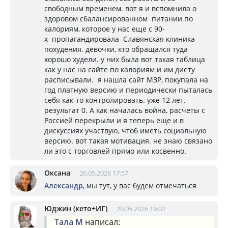
свободным временем. вот я и вспомнила о
здоровом сбалансированном питании по
калориям, которое у нас еще с 90-
х пропагандировала Славянская клиника
похудения. девочки, кто обращался туда
хорошо худели. у них была вот такая таблица
как у нас на сайте по калориям и им диету
расписывали. я нашла сайт МЗР, покупала на
год платную версию и периодически пыталась
себя как-то контролировать. уже 12 лет.
результат 0. А как началась война, расчеты с
Россией перекрыли и я теперь еще и в
дискуссиях участвую, чтоб иметь социальную
версию. вот такая мотивация. не знаю связано
ли это с торговлей прямо или косвенно.
Оксана
20.05.2026 17:57
Александр
, мы тут, у вас будем отмечаться
Юджин (кето+ИГ)
20.05.2026 19:02
Тала М
написал: