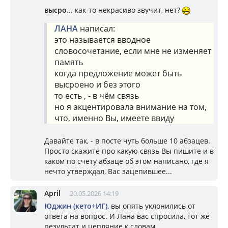
высро
... как-то некрасиво звучит, нет?
ЛАНА
написал:
это называется вводное
словосочетание, если мне не изменяет
память
когда предложение может быть
высроено и без этого
то есть , - в чём связь
но я акцентировала внимание на том,
что, именно Вы, имеете ввиду
Давайте так, - в посте чуть больше 10 абзацев.
Просто скажите про какую связь Вы пишите и в
каком по счёту абзаце об этом написано, где я
нечто утверждал, Вас зацепившее...
April
20.05.2026 14:19
Юджин (кето+ИГ)
, вы опять уклонились от
ответа на вопрос. И Лана вас спросила, тот же
результат и цепляние к словам.