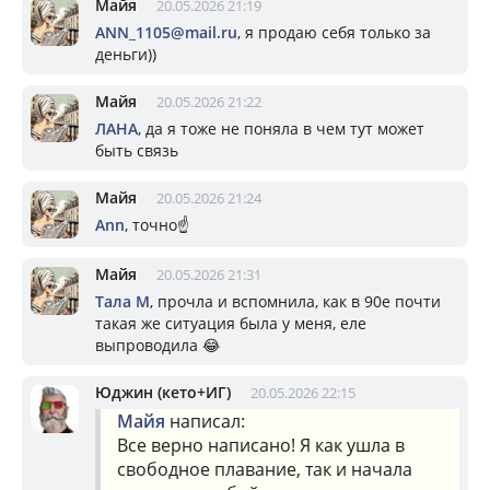
Майя
20.05.2026 21:19
ANN_1105@mail.ru
, я продаю себя только за
деньги))
Майя
20.05.2026 21:22
ЛАНА
, да я тоже не поняла в чем тут может
быть связь
Майя
20.05.2026 21:24
Ann
, точно☝️
Майя
20.05.2026 21:31
Тала М
, прочла и вспомнила, как в 90е почти
такая же ситуация была у меня, еле
выпроводила 😂
Юджин (кето+ИГ)
20.05.2026 22:15
Майя
написал:
Все верно написано! Я как ушла в
свободное плавание, так и начала