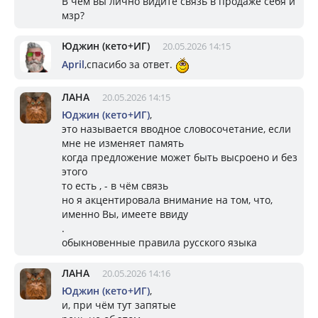
В чем вы лично видите связь в продаже себя и
мзр?
Юджин (кето+ИГ)
20.05.2026 14:15
April
,спасибо за ответ.
ЛАНА
20.05.2026 14:15
Юджин (кето+ИГ)
,
это называется вводное словосочетание, если
мне не изменяет память
когда предложение может быть высроено и без
этого
то есть , - в чём связь
но я акцентировала внимание на том, что,
именно Вы, имеете ввиду
.
обыкновенные правила русского языка
ЛАНА
20.05.2026 14:16
Юджин (кето+ИГ)
,
и, при чём тут запятые