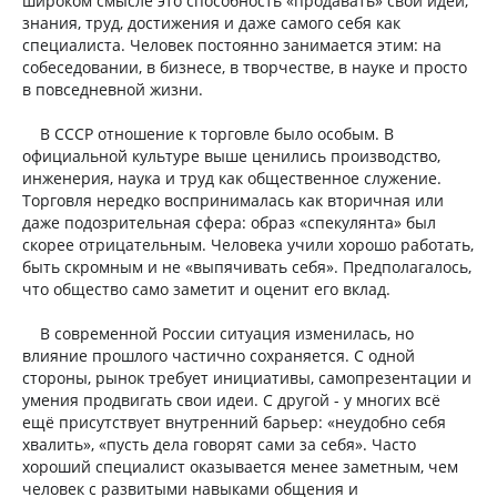
широком смысле это способность «продавать» свои идеи,
знания, труд, достижения и даже самого себя как
специалиста. Человек постоянно занимается этим: на
собеседовании, в бизнесе, в творчестве, в науке и просто
в повседневной жизни.
В СССР отношение к торговле было особым. В
официальной культуре выше ценились производство,
инженерия, наука и труд как общественное служение.
Торговля нередко воспринималась как вторичная или
даже подозрительная сфера: образ «спекулянта» был
скорее отрицательным. Человека учили хорошо работать,
быть скромным и не «выпячивать себя». Предполагалось,
что общество само заметит и оценит его вклад.
В современной России ситуация изменилась, но
влияние прошлого частично сохраняется. С одной
стороны, рынок требует инициативы, самопрезентации и
умения продвигать свои идеи. С другой - у многих всё
ещё присутствует внутренний барьер: «неудобно себя
хвалить», «пусть дела говорят сами за себя». Часто
хороший специалист оказывается менее заметным, чем
человек с развитыми навыками общения и