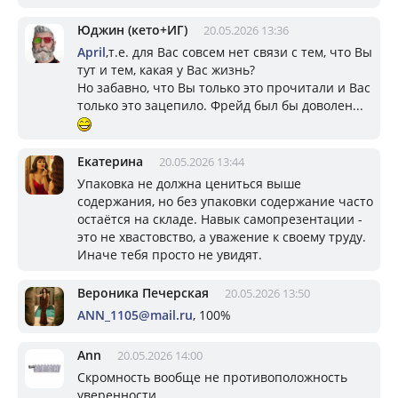
Юджин (кето+ИГ)
20.05.2026 13:36
April
,т.е. для Вас совсем нет связи с тем, что Вы
тут и тем, какая у Вас жизнь?
Но забавно, что Вы только это прочитали и Вас
только это зацепило. Фрейд был бы доволен...
Екатерина
20.05.2026 13:44
Упаковка не должна цениться выше
содержания, но без упаковки содержание часто
остаётся на складе. Навык самопрезентации -
это не хвастовство, а уважение к своему труду.
Иначе тебя просто не увидят.
Вероника Печерская
20.05.2026 13:50
ANN_1105@mail.ru
, 100%
Ann
20.05.2026 14:00
Скромность вообще не противоположность
уверенности.