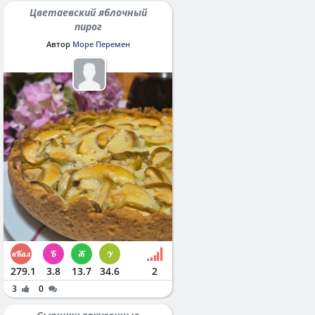
Цветаевский яблочный
пирог
Автор
Море Перемен
279.1
3.8
13.7
34.6
2
3
0