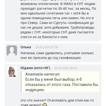
возможны отключения. В ХМАО в СНТ людям
приходят расчетки по 30-40 тыс. за месяц. По
мне идеальное сочетание газ + хотя бы в
одном помещении печь или камин. Но это я
про Север. Сама из Сургута, газификация до
нас не дошла, хотя добываем. Трубопроводы
рядом с СНТ, некоторые СНТ даже пытаются
снести из-за близости к ним.
Олька
29.03.2026 07:58
Наталья
, сами удивились, учитывая сколько
они же просили до соц газификации.
Юджин (кето+ИГ)
29.03.2026 08:43
Anastasia
написал:
Если бы у меня был выбор, я б
отказалась от этого газа. Поставила бы
индукцию.
это что значит? Отапливать дом этим как-то
тоже можно?