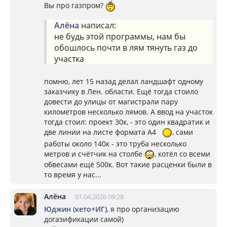
Вы про газпром?
Алёна
написал:
не будь этой программы, нам бы
обошлось почти в лям тянуть газ до
участка
помню, лет 15 назад делал ландшафт одному
заказчику в Лен. области. Ещё тогда стоило
довести до улицы от магистрали пару
километров несколько лямов. А ввод на участок
тогда стоил: проект 30к, - это один квадратик и
две линии на листе формата А4
, сами
работы около 140к - это труба несколько
метров и счётчик на столбе
, котёл со всеми
обвесами ещё 500к. Вот такие расценки были в
то время у нас...
Алёна
01.04.2026 09:28
Юджин (кето+ИГ)
, я про организацию
догазификации самой)