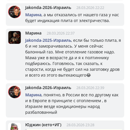
Jakonda-2026-Израиль
28.03.2026 22:22
Марина
, а мы отказались от нашего газа у нас
будет индикация плита от электричества.
Марина
28.03.2026 22:37
Jakonda-2025-Израиль
, если бы только плита, я
б и не заморачивалась. У меня сейчас
балонный газ. Мне отопление газовое надо.
Мама уже в возрасте да и я к полтиннику
подбираюсь. Готовлюсь, так сказать, к
старости, когда не будет сил на заготовку дров
и всего из этого вытекающего😂
Jakonda-2026-Израиль
28.03.2026 22:39
Марина
, понятно, в России все по другому как
и в Европе в принципе с отоплением , в
Израиле везде кондиционеры народ
разбалованный
Юджин (кето+ИГ)
28.03.2026 23:28