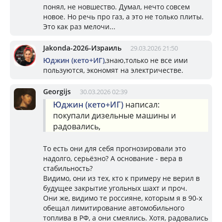
понял, не новшество. Думал, нечто совсем
новое. Но речь про газ, а это не только плиты.
Это как раз мелочи...
Jakonda-2026-Израиль
29.03.2026 21:50
Юджин (кето+ИГ)
,знаю,только не все ими
пользуются, экономят на электричестве.
Georgijs
30.03.2026 02:39
Юджин (кето+ИГ)
написал:
покупали дизельные машины и
радовались,
То есть они для себя прогнозировали это
надолго, серьёзно? А основание - вера в
стабильность?
Видимо, они из тех, кто к примеру не верил в
будущее закрытие угольных шахт и проч.
Они же, видимо те россияне, которым я в 90-х
обещал лимитирование автомобильного
топлива в РФ, а они смеялись. Хотя, радовались