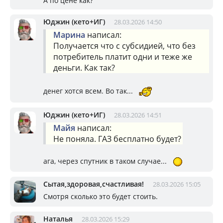
А по цене как?
Юджин (кето+ИГ)
28.03.2026 14:50
Марина
написал:
Получается что с субсидией, что без
потребитель платит одни и теже же
деньги. Как так?
денег хотся всем. Во так...
Юджин (кето+ИГ)
28.03.2026 14:51
Майя
написал:
Не поняла. ГАЗ бесплатно будет?
ага, через спутник в таком случае...
Сытая,здоровая,счастливая!
28.03.2026 15:05
Смотря сколько это будет стоить.
Наталья
28.03.2026 15:29