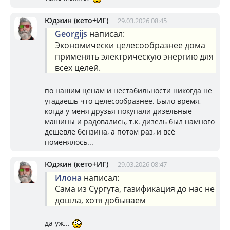
Юджин (кето+ИГ)
29.03.2026 08:45
Georgijs
написал:
Экономически целесообразнее дома
применять электрическую энергию для
всех целей.
по нашим ценам и нестабильности никогда не
угадаешь что целесообразнее. Было время,
когда у меня друзья покупали дизельные
машины и радовались, т.к. дизель был намного
дешевле бензина, а потом раз, и всё
поменялось...
Юджин (кето+ИГ)
29.03.2026 08:47
Илона
написал:
Сама из Сургута, газификация до нас не
дошла, хотя добываем
да уж...