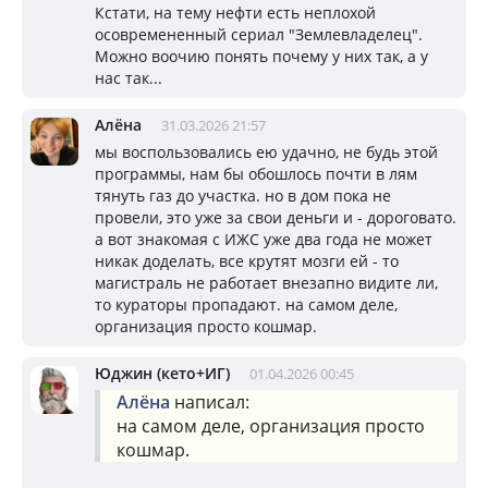
Кстати, на тему нефти есть неплохой
осовремененный сериал "Землевладелец".
Можно воочию понять почему у них так, а у
нас так...
Алёна
31.03.2026 21:57
мы воспользовались ею удачно, не будь этой
программы, нам бы обошлось почти в лям
тянуть газ до участка. но в дом пока не
провели, это уже за свои деньги и - дороговато.
а вот знакомая с ИЖС уже два года не может
никак доделать, все крутят мозги ей - то
магистраль не работает внезапно видите ли,
то кураторы пропадают. на самом деле,
организация просто кошмар.
Юджин (кето+ИГ)
01.04.2026 00:45
Алёна
написал:
на самом деле, организация просто
кошмар.