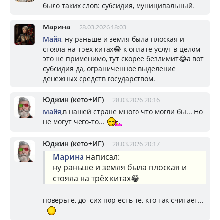
было таких слов: субсидия, муниципальный,
Марина
28.03.2026 18:03
Майя
, ну раньше и земля была плоская и
стояла на трёх китах😂 к оплате услуг в целом
это не применимо, тут скорее безлимит😂а вот
субсидия да, ограниченное выделение
денежных средств государством.
Юджин (кето+ИГ)
28.03.2026 20:16
Майя
,в нашей стране много что могли бы... Но
не могут чего-то...
Юджин (кето+ИГ)
28.03.2026 20:17
Марина
написал:
ну раньше и земля была плоская и
стояла на трёх китах😂
поверьте, до сих пор есть те, кто так считает...