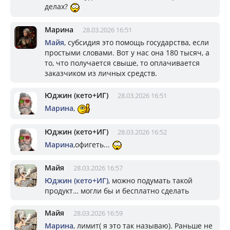
делах?
Марина
28.03.2026 16:51
Майя
, субсидия это помощь государства, если
простыми словами. Вот у нас она 180 тысяч, а
то, что получается свыше, то оплачивается
заказчиком из личных средств.
Юджин (кето+ИГ)
28.03.2026 16:51
Марина
,
Юджин (кето+ИГ)
28.03.2026 16:52
Марина
,офигеть...
Майя
28.03.2026 16:57
Юджин (кето+ИГ)
, можно подумать такой
продукт… могли бы и бесплатно сделать
Майя
28.03.2026 16:59
Марина
, лимит( я это так называю). Раньше не