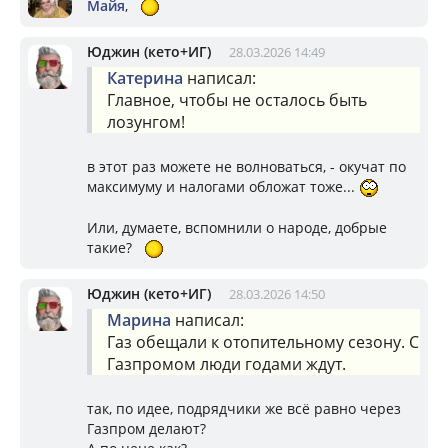
Майя
,
Юджин (кето+ИГ)
28.03.2026 14:49
Катерина
написал:
Главное, чтобы не осталось быть
лозунгом!
в этот раз можете не волноваться, - окучат по
максимуму и налогами обложат тоже...
Или, думаете, вспомнили о народе, добрые
такие?
Юджин (кето+ИГ)
28.03.2026 14:50
Марина
написал:
Газ обещали к отопительному сезону. С
Газпромом люди годами ждут.
так, по идее, подрядчики же всё равно через
Газпром делают?