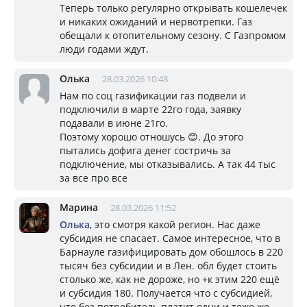
Теперь только регулярно открывать кошелечек
и никаких ожиданий и нервотрепки. Газ
обещали к отопительному сезону. С Газпромом
люди годами ждут.
Олька
28.03.2026 10:48
Нам по соц газификации газ подвели и
подключили в марте 22го года, заявку
подавали в июне 21го.
Поэтому хорошо отношусь 😊. До этого
пытались дофига денег состричь за
подключение, мы отказывались. А так 44 тыс
за все про все
Марина
28.03.2026 11:52
Олька
, это смотря какой регион. Нас даже
субсидия не спасает. Самое интересное, что в
Барнауле газифицировать дом обошлось в 220
тысяч без субсидии и в Лен. обл будет стоить
столько же, как не дороже, но +к этим 220 ещё
и субсидия 180. Получается что с субсидией,
что без потребитель платит одни и теже же