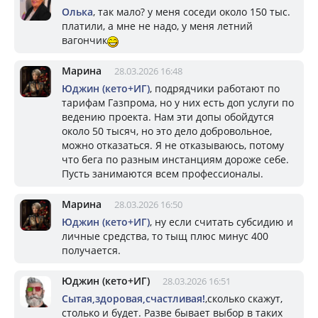
Олька
, так мало? у меня соседи около 150 тыс.
платили, а мне не надо, у меня летний
вагончик
Марина
28.03.2026 16:48
Юджин (кето+ИГ)
, подрядчики работают по
тарифам Газпрома, но у них есть доп услуги по
ведению проекта. Нам эти допы обойдутся
около 50 тысяч, но это дело добровольное,
можно отказаться. Я не отказываюсь, потому
что бега по разным инстанциям дороже себе.
Пусть занимаются всем профессионалы.
Марина
28.03.2026 16:50
Юджин (кето+ИГ)
, ну если считать субсидию и
личные средства, то тыщ плюс минус 400
получается.
Юджин (кето+ИГ)
28.03.2026 16:51
Сытая,здоровая,счастливая!
,сколько скажут,
столько и будет. Разве бывает выбор в таких