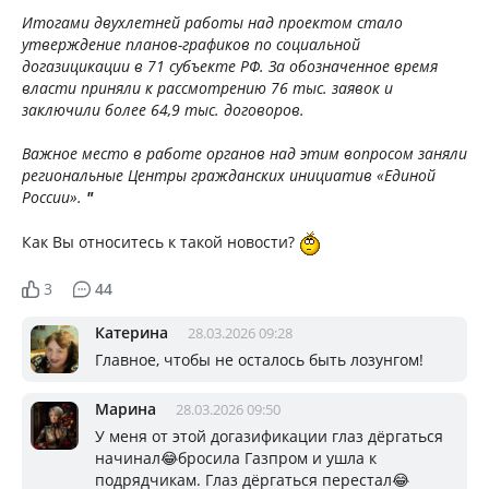
Итогами двухлетней работы над проектом стало
утверждение планов-графиков по социальной
догазицикации в 71 субъекте РФ. За обозначенное время
власти приняли к рассмотрению 76 тыс. заявок и
заключили более 64,9 тыс. договоров.
Важное место в работе органов над этим вопросом заняли
региональные Центры гражданских инициатив «Единой
России».
"
Как Вы относитесь к такой новости?
3
44
Катерина
28.03.2026 09:28
Главное, чтобы не осталось быть лозунгом!
Марина
28.03.2026 09:50
У меня от этой догазификации глаз дёргаться
начинал😂бросила Газпром и ушла к
подрядчикам. Глаз дёргаться перестал😂