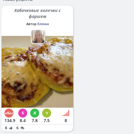
Кабачковые колечки с
фаршем
Автор
Еленка
134.9
8.4
7.8
7.5
8
8
6