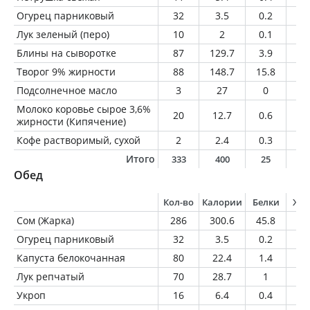
Огурец парниковый
32
3.5
0.2
0
Лук зеленый (перо)
10
2
0.1
0
Блины на сыворотке
87
129.7
3.9
4.
Творог 9% жирности
88
148.7
15.8
7.
Подсолнечное масло
3
27
0
3
Молоко коровье сырое 3,6%
20
12.7
0.6
0.
жирности (Кипячение)
Кофе растворимый, сухой
2
2.4
0.3
0.
Итого
333
400
25
2
Обед
Кол-во
Калории
Белки
Жи
Сом (Жарка)
286
300.6
45.8
1
Огурец парниковый
32
3.5
0.2
0
Капуста белокочанная
80
22.4
1.4
0.
Лук репчатый
70
28.7
1
0.
Укроп
16
6.4
0.4
0.