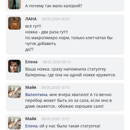
А почему так мало калорий?
ЛАНА
08.05.2026 08:55
всё гут!!
ножка - два раза гут!!
по макро/микро норм, только клетчатки бы
чуток добавить
да??
Елена
08.05.2026 09:14
Ваша ножка, сразу напомнила статуэтку
балерины, где она на одной ножке кружится.
Майя
08.05.2026 13:13
Валентина
, мне вчера хватило! А то вечно
перебор может быть из за сала, если оно в
доме окажется,- обожаю хорошее сало!
Майя
08.05.2026 13:15
Елена
, ой у нас была такая статуэтка!