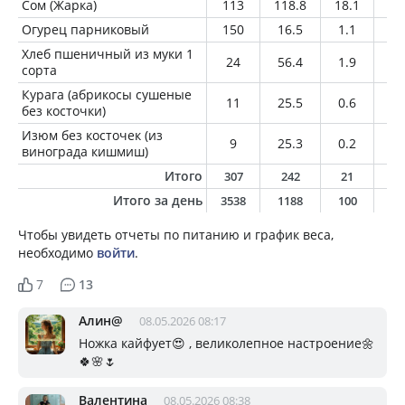
Сом (Жарка)
113
118.8
18.1
5.
Огурец парниковый
150
16.5
1.1
0.
Хлеб пшеничный из муки 1
24
56.4
1.9
0.
сорта
Курага (абрикосы сушеные
11
25.5
0.6
0
без косточки)
Изюм без косточек (из
9
25.3
0.2
0
винограда кишмиш)
Итого
307
242
21
5
Итого за день
3538
1188
100
4
Чтобы увидеть отчеты по питанию и график веса,
необходимо
войти
.
7
13
Алин@
08.05.2026 08:17
Ножка кайфует😍 , великолепное настроение🌼
🍀🌸🌷
Валентина
08.05.2026 08:38