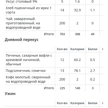
Уксус столовый 9%
5
1.6
0
0
Хлеб пшеничный из муки 1
14
32.9
1.1
0.
сорта
Чай, заваренный,
приготовленный, на
200
2
0
0
водопроводной воде
Итого
703
398
49
1
Дневной перекус
Кол-во
Калории
Белки
Жи
Печенье, сахарные вафли с
кремовой начинкой,
12
60.2
0.5
2.
обычные
Подсолнечник, семечки
13
78.1
2.7
6.
Кофе молотый, сваренный
200
2
0.2
0
на водопроводной воде
Итого
225
140
3
9
Ужин
Кол-во
Калории
Белки
Жи