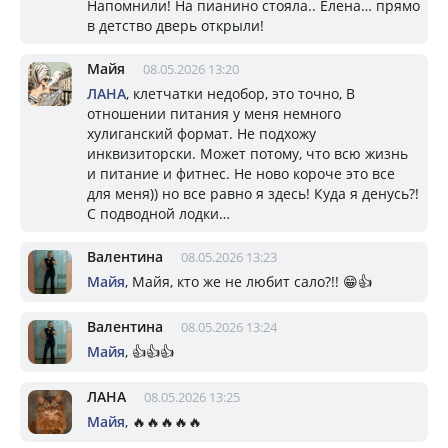
Напомнили! На пианино стояла.. Елена… прямо
в детство дверь открыли!
Майя
08.05.2026 13:20
ЛАНА
, клетчатки недобор, это точно, В
отношении питания у меня немного
хулиганский формат. Не подхожу
инквизиторски. Может потому, что всю жизнь
и питание и фитнес. Не ново короче это все
для меня)) но все равно я здесь! Куда я денусь?!
С подводной лодки…
Валентина
08.05.2026 13:23
Майя
, Майя, кто же не любит сало?!! 😁👍
Валентина
08.05.2026 13:24
Майя
, 👍👍👍
ЛАНА
08.05.2026 13:25
Майя
, 🔥🔥🔥🔥🔥