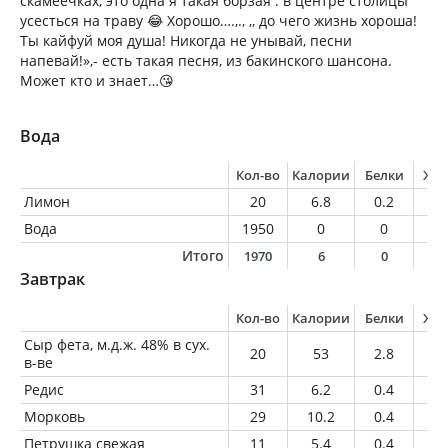
скамеечках, это одна я такая борзая : в центре столицы
усесться на траву 😂 Хорошо….,., ,, до чего жизнь хороша!
Ты кайфуй моя душа! Никогда не унывай, песни
напевай!»,- есть такая песня, из бакинского шансона.
Может кто и знает…😘
Вода
Кол-во
Калории
Белки
Жи
Лимон
20
6.8
0.2
0
Вода
1950
0
0
0
Итого
1970
6
0
0
Завтрак
Кол-во
Калории
Белки
Жи
Сыр фета, м.д.ж. 48% в сух.
20
53
2.8
4.
в-ве
Редис
31
6.2
0.4
0
Морковь
29
10.2
0.4
0
Петрушка свежая
11
5.4
0.4
0