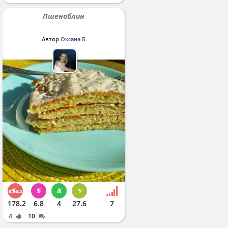
Пшеноблин
Автор
Оксана Б
178.2
6.8
4
27.6
7
4
10