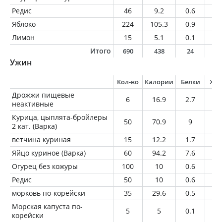
Редис
46
9.2
0.6
0
Яблоко
224
105.3
0.9
0.
Лимон
15
5.1
0.1
0
Итого
690
438
24
1
Ужин
Кол-во
Калории
Белки
Жи
Дрожжи пищевые
6
16.9
2.7
0.
неактивные
Курица, цыплята-бройлеры
50
70.9
9
3.
2 кат. (Варка)
ветчина куриная
15
12.2
1.7
0.
Яйцо куриное (Варка)
60
94.2
7.6
6.
Огурец без кожуры
100
10
0.6
0.
Редис
50
10
0.6
0.
морковь по-корейски
35
29.6
0.5
1.
Морская капуста по-
5
5
0.1
0.
корейски