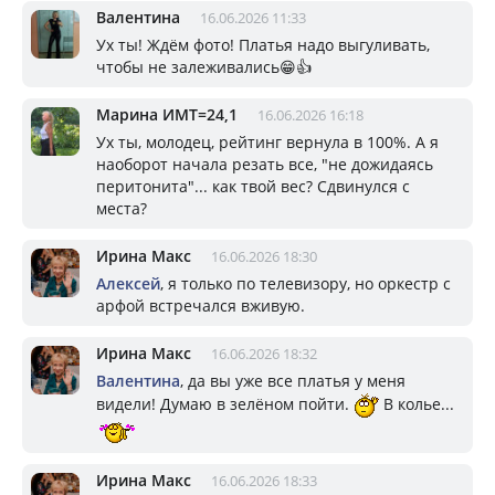
Валентина
16.06.2026 11:33
Ух ты! Ждём фото! Платья надо выгуливать,
чтобы не залеживались😁👍
Марина ИМТ=24,1
16.06.2026 16:18
Ух ты, молодец, рейтинг вернула в 100%. А я
наоборот начала резать все, "не дожидаясь
перитонита"... как твой вес? Сдвинулся с
места?
Ирина Макс
16.06.2026 18:30
Алексей
, я только по телевизору, но оркестр с
арфой встречался вживую.
Ирина Макс
16.06.2026 18:32
Валентина
, да вы уже все платья у меня
видели! Думаю в зелёном пойти.
В колье...
Ирина Макс
16.06.2026 18:33