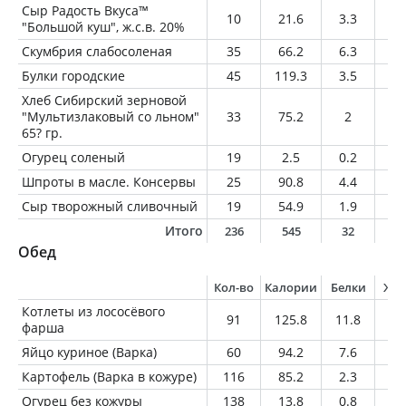
Сыр Радость Вкуса™
10
21.6
3.3
1
"Большой куш", ж.с.в. 20%
Скумбрия слабосоленая
35
66.2
6.3
4.
Булки городские
45
119.3
3.5
1.
Хлеб Сибирский зерновой
"Мультизлаковый со льном"
33
75.2
2
0.
65? гр.
Огурец соленый
19
2.5
0.2
0
Шпроты в масле. Консервы
25
90.8
4.4
8.
Сыр творожный сливочный
19
54.9
1.9
5.
Итого
236
545
32
2
Обед
Кол-во
Калории
Белки
Жи
Котлеты из лососёвого
91
125.8
11.8
6.
фарша
Яйцо куриное (Варка)
60
94.2
7.6
6.
Картофель (Варка в кожуре)
116
85.2
2.3
0.
Огурец без кожуры
138
13.8
0.8
0.