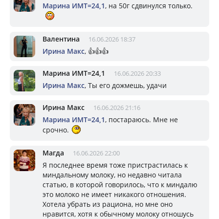
Марина ИМТ=24,1
, на 50г сдвинулся только.
Валентина
16.06.2026 18:37
Ирина Макс
, 👍👍👍
Марина ИМТ=24,1
16.06.2026 20:33
Ирина Макс
, Ты его дожмешь, удачи
Ирина Макс
16.06.2026 21:16
Марина ИМТ=24,1
, постараюсь. Мне не
срочно.
Магда
16.06.2026 22:00
Я последнее время тоже пристрастилась к
миндальному молоку, но недавно читала
статью, в которой говорилось, что к миндалю
это молоко не имеет никакого отношения.
Хотела убрать из рациона, но мне оно
нравится, хотя к обычному молоку отношусь