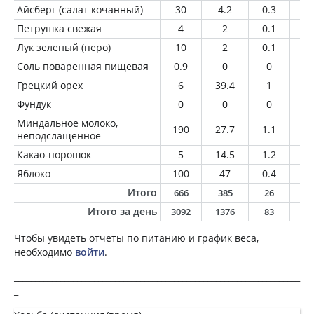
Айсберг (салат кочанный)
30
4.2
0.3
0
Петрушка свежая
4
2
0.1
0
Лук зеленый (перо)
10
2
0.1
0
Соль поваренная пищевая
0.9
0
0
0
Грецкий орех
6
39.4
1
3.
Фундук
0
0
0
0
Миндальное молоко,
190
27.7
1.1
2.
неподслащенное
Какао-порошок
5
14.5
1.2
0.
Яблоко
100
47
0.4
0.
Итого
666
385
26
2
Итого за день
3092
1376
83
6
Чтобы увидеть отчеты по питанию и график веса,
необходимо
войти
.
____________________________________________________________________
_