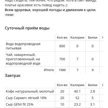
Надо сходить, тем более, что рядом. Хоть в свет выйду,
платье красивое есть повод надеть.;)
Всем здоровья, хорошей погоды и движения к цели.
:rose:
Суточный приём воды
Кол-во
Калории
Белки
Жи
Вода водопроводная
800
0
0
0
питьевая
Чай, заваренный,
приготовленный, на
700
7
0
0
водопроводной воде
Итого
1500
7
0
0
Завтрак
Кол-во
Калории
Белки
Жи
Кофе натуральный, молотый
20
40.1
2.8
2.
Сыр Сармич лёгкий 18%
20
52
5
3.
Сыр GENI fit 25%
10
23.2
3.1
1.