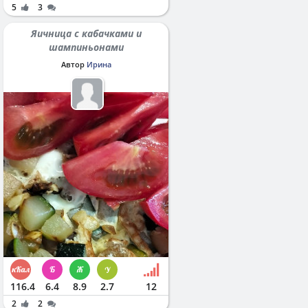
5
3
Яичница с кабачками и
шампиньонами
Автор
Ирина
116.4
6.4
8.9
2.7
12
2
2