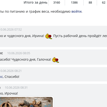
Итого за день
3160
1386
88
62
ты по питанию и график веса, необходимо
войти
.
10.06.2026 07:52
ро и чудесного дня, Ирина!
Пусть рабочий день пройдёт ле
кс
10.06.2026 08:05
пасибо! Чудесного дня, Галочка!
10.06.2026 08:21
кс
, Спасибо!
а
10.06.2026 08:31
ро, Ирочка!