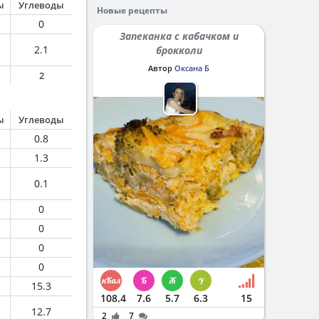
ы
Углеводы
Новые рецепты
0
Запеканка с кабачком и
2.1
брокколи
Автор
Оксана Б
2
ы
Углеводы
0.8
1.3
0.1
0
0
0
0
15.3
108.4
7.6
5.7
6.3
15
12.7
2
7