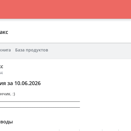
акс
книга
База продуктов
кс
34
я за 10.06.2026
чик. :)
______________________________________________
______________________________________________
 воды