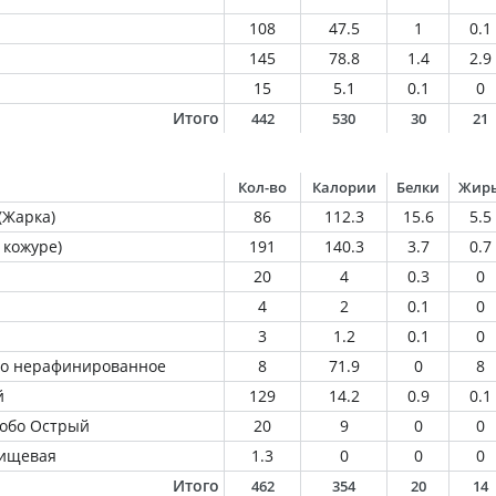
108
47.5
1
0.1
145
78.8
1.4
2.9
15
5.1
0.1
0
Итого
442
530
30
21
Кол-во
Калории
Белки
Жир
(Жарка)
86
112.3
15.6
5.5
 кожуре)
191
140.3
3.7
0.7
20
4
0.3
0
4
2
0.1
0
3
1.2
0.1
0
ло нерафинированное
8
71.9
0
8
й
129
14.2
0.9
0.1
собо Острый
20
9
0
0
пищевая
1.3
0
0
0
Итого
462
354
20
14