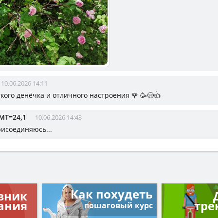
10.06.2026 14:11
кого денёчка и отличного настроения 🌹 🥳😄👍
МТ=24,1
10.06.2026 14:43
рисоединяюсь...
Как похудеть
вник
ания
тре
пошаговый курс