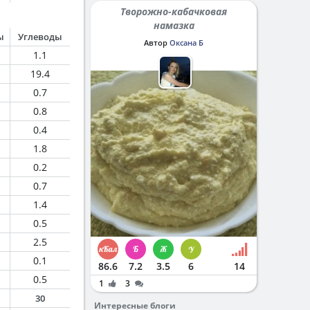
Творожно-кабачковая
намазка
ы
Углеводы
Автор
Оксана Б
1.1
19.4
0.7
0.8
0.4
1.8
0.2
0.7
1.4
0.5
2.5
0.1
86.6
7.2
3.5
6
14
0.5
1
3
30
Интересные блоги