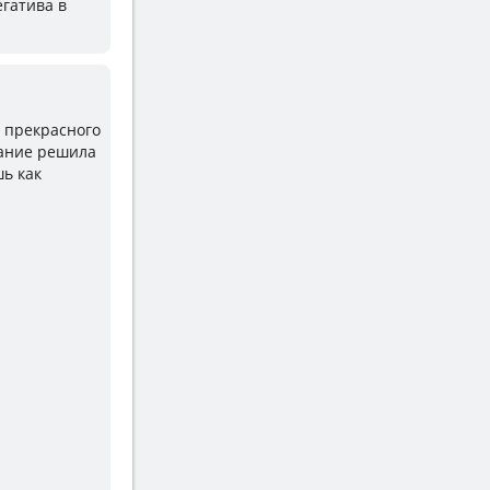
егатива в
, прекрасного
мание решила
шь как