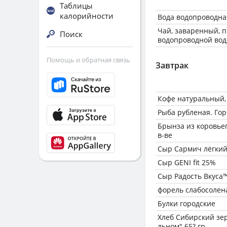
Таблицы
калорийности
Вода водопроводна
Чай, заваренный, 
Поиск
водопроводной вод
Помощь и обратная связь
Завтрак
Кофе натуральный,
Рыба рубленая. Го
Брынза из коровьего
в-ве
Сыр Сармич лёгки
Сыр GENI fit 25%
Сыр Радость Вкуса™
форель слабосолен
Булки городские
Хлеб Сибирский зе
льном" 65? гр.