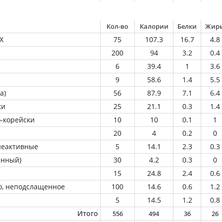
Кол-во
Калории
Белки
Жир
Х
75
107.3
16.7
4.8
200
94
3.2
0.4
6
39.4
1
3.6
9
58.6
1.4
5.5
а)
56
87.9
7.1
6.4
ки
25
21.1
0.3
1.4
о-корейски
10
10
0.1
1
20
4
0.2
0
еактивные
5
14.1
2.3
0.3
анный)
30
4.2
0.3
0
15
24.8
2.4
0.6
о, неподслащенное
100
14.6
0.6
1.2
5
14.5
1.2
0.8
Итого
556
494
36
26