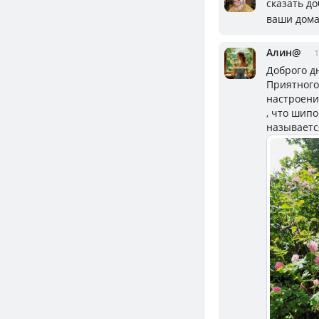
сказать до
ваши дома
Алин@
1
Доброго д
Приятного,
настроени
, что шипо
называется