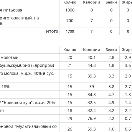
Кол-во
Калории
Белки
Жир
я питьевая
1000
0
0
0
приготовленный, на
700
7
0
0
е
Итого
1700
7
0
0
Кол-во
Калории
Белки
Жир
 молотый
20
40.1
2.8
2.9
рбуша,скумбрия (Европром)
21
44.3
1.8
3.6
 молока, м.д.ж. 40% в сух.
15
39.3
3.3
2.9
й 18%
15
39
3.8
2.7
15
34.8
4.7
1.8
 "Большой куш", ж.с.в. 20%
15
32.5
4.9
1.4
ая
18
32.4
3.2
2.2
29
76.9
2.2
0.7
рновой "Мультизлаковый со
26
59.3
1.6
0.6