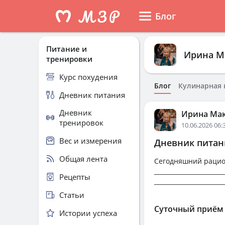
Блог
Питание и
Ирина М
тренировки
Курс похудения
Блог
Кулинарная 
Дневник питания
Дневник
Ирина Ма
тренировок
10.06.2026 06:
Вес и измерения
Дневник питани
Общая лента
Сегодняшний рацион
_______________________
Рецепты
_______________________
Статьи
Суточный приём
Истории успеха