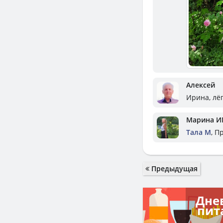
Алексей
Ирина, лёг
Марина И
Тала М
, П
Предыдущая
Дне
пит