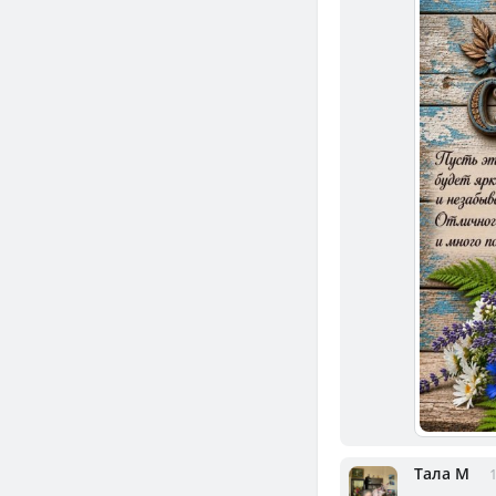
Тала М
1