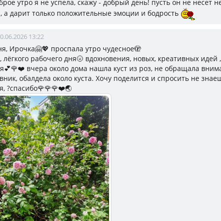
брое утро я не успела, скажу - добрый день! пусть он не несет н
, а дарит только положительные эмоции и бодрость
0.06.2026 13:22
ня, Ирочка🤗💖 проспала утро чудесное🫣
 лёгкого рабочего дня🌝 вдохновения, новых, креативных идей 
я💕🌹❤️ вчера около дома нашла куст из роз, не обращала вни
вник, обалдела около куста. Хочу поделится и спросить не знае
, ?спасибо🌹🌹🌹❤️🌏