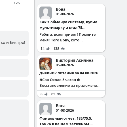
126
Вова
01-08-2026
Как я обманул систему, купил
мультиварку и стал 75...
Ребята, всем привет! Помните
меня? Того Вову, кото...
гко и быстро!
14
138
Виктория Акилина
05-08-2026
Дневник питания за 04.08.2026
❄️Сон Около 5 часов ❄️
Восстановление из приложени...
8
65
Вова
01-08-2026
Финальный отчет. 185/75.5.
Точка в вашем затяжном ...