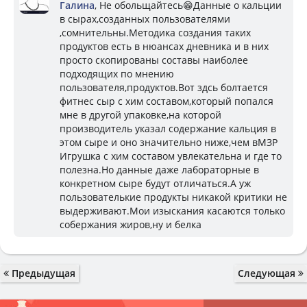
Галина
, Не обольщайтесь😁Данные о кальции
в сырах,созданных пользователями
,сомнительны.Методика создания таких
продуктов есть в нюансах дневника и в них
просто скопированы составы наиболее
подходящих по мнению
пользователя,продуктов.Вот здсь болтается
фитнес сыр с хим составом,который попался
мне в другой упаковке,на которой
производитель указал содержание кальция в
этом сыре и оно значительно ниже,чем вМЗР
Игрушка с хим составом увлекательна и где то
полезна.Но данные даже лабораторные в
конкретном сыре будут отличаться.А уж
пользователькие продукты никакой критики не
выдерживают.Мои изыскания касаются только
собержания жиров,ну и белка
Предыдущая
Следующая