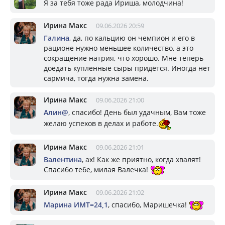
Я за тебя тоже рада Ириша, молодчина!
Ирина Макс
09.06.2026 20:59
Галина
, да, по кальцию он чемпион и его в
рационе нужно меньшее количество, а это
сокращение натрия, что хорошо. Мне теперь
доедать купленные сыры придётся. Иногда нет
сармича, тогда нужна замена.
Ирина Макс
09.06.2026 21:00
Алин@
, спасибо! День был удачным, Вам тоже
желаю успехов в делах и работе.
Ирина Макс
09.06.2026 21:01
Валентина
, ах! Как же приятно, когда хвалят!
Спасибо тебе, милая Валечка!
Ирина Макс
09.06.2026 21:02
Марина ИМТ=24,1
, спасибо, Маришечка!