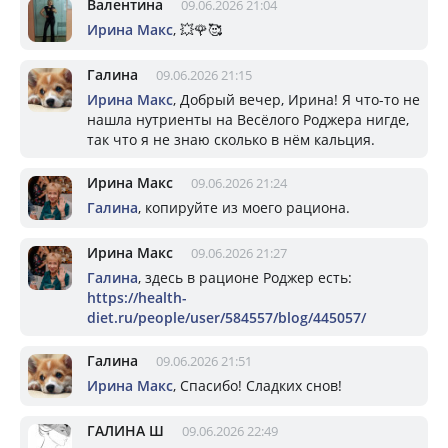
Валентина
09.06.2026 21:04
Ирина Макс
, 💥🌹🥰
Галина
09.06.2026 21:15
Ирина Макс
, Добрый вечер, Ирина! Я что-то не
нашла нутриенты на Весёлого Роджера нигде,
так что я не знаю сколько в нём кальция.
Ирина Макс
09.06.2026 21:24
Галина
, копируйте из моего рациона.
Ирина Макс
09.06.2026 21:27
Галина
, здесь в рационе Роджер есть:
https://health-
diet.ru/people/user/584557/blog/445057/
Галина
09.06.2026 21:51
Ирина Макс
, Спасибо! Сладких снов!
ГАЛИНА Ш
09.06.2026 22:49