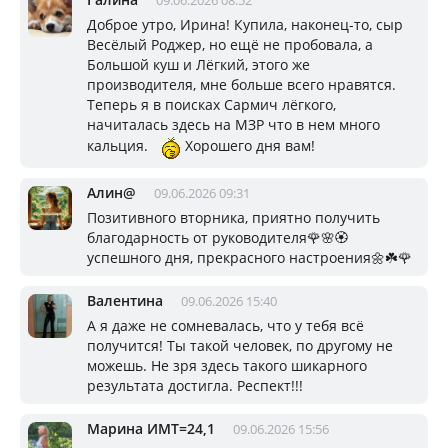
09.06.2026 08:52
Доброе утро, Ирина! Купила, наконец-то, сыр
Весёлый Роджер, но ещё не пробовала, а
Большой куш и Лёгкий, этого же
производителя, мне больше всего нравятся.
Теперь я в поисках Сармич лёгкого,
начиталась здесь на МЗР что в нем много
кальция.
Хорошего дня вам!
Алин@
09.06.2026 09:31
Позитивного вторника, приятно получить
благодарность от руководителя🌹🌸🏵
успешного дня, прекрасного настроения🌼☘️🌹
Валентина
09.06.2026 15:40
А я даже не сомневалась, что у тебя всё
получится! Ты такой человек, по другому не
можешь. Не зря здесь такого шикарного
результата достигла. Респект!!!
Марина ИМТ=24,1
09.06.2026 15:56