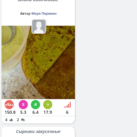
Автор
Море Перемен
150.8
5.3
6.4
17.9
6
4
2
Сырники закусочные