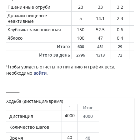
Пшеничные отруби
20
33
3.2
0.
Дрожжи пищевые
5
14.1
2.3
0.
неактивные
Клубника замороженная
150
52.5
0.6
0.
Яблоко
100
47
0.4
0.
Итого
600
451
29
1
Итого за день
2796
1313
72
6
Чтобы увидеть отчеты по питанию и график веса,
необходимо
войти
.
____________________________________________________________________
_______
Ходьба (дистанция/время)
1
Итог
4000
Дистанция
4000
Количество шагов
40
Время
40