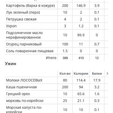
Картофель (Варка в кожуре)
200
146.9
3.9
0.
Лук зеленый (перо)
10
2
0.1
0
Петрушка свежая
4
2
0.1
0
Укроп
3
1.2
0.1
0
Подсолнечное масло
10
89.9
0
1
нерафинированное
Огурец парниковый
100
11
0.7
0.
Соль поваренная пищевая
1.5
0
0
0
Итого
388
410
12
2
Ужин
Кол-во
Калории
Белки
Жи
Молоки ЛОСОСЕВЫХ
80
114.4
17.9
5.
Каша пшеничная
200
94
3.2
0.
Грецкий орех
10
65.6
1.6
6.
морковь по-корейски
25
21.1
0.3
1.
Морская капуста по-
10
10
0.1
1
корейски