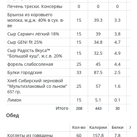
Печень трески. Консервы
0
0
0
0
Брынза из коровьего
молока, м.д.ж. 40% в сух. в-
15
39.3
3.3
2.
ве
Сыр Сармич лёгкий 18%
15
39
3.8
2.
Сыр GENI fit 25%
15
34.8
4.7
1.
Сыр Радость Вкуса™
15
32.5
4.9
1.
"Большой куш", ж.с.в. 20%
форель слабосоленая
25
45
4.4
3
Булки городские
33
87.5
2.5
0.
Хлеб Сибирский зерновой
"Мультизлаковый со льном"
25
57
1.6
0.
65? гр.
Лимон
15
5.1
0.1
0
Итого
208
443
30
2
Обед
Кол-во
Калории
Белки
Жи
Котлеты из говядины
60
157.8
7.8
13