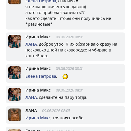
Елена Петрова
, спасибо ♥️
я не жарю ничего уже давно))
а кто-то пробовал запекать??
как это сделать, чтобы они получились не
*резиновые*
Ирина Макс
09.06.2026 08:01
ЛАНА
, доброе утро! Я их обжариваю сразу на
несколько дней на сковородке и убираю в
контейнер.
Ирина Макс
09.06.2026 08:01
Елена Петрова
,
Ирина Макс
09.06.2026 08:01
ЛАНА
, сделайте на пару тогда.
ЛАНА
09.06.2026 08:05
Ирина Макс
, точно♥️спасибо
Галина