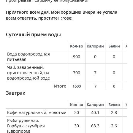
проигрывает Сармичу лёгкому.:извини!:
Приятного всем дня, мои хорошие! Вчера не успела
всем ответить, простите! :rose:
Суточный приём воды
Кол-во
Калории
Белки
Жи
Вода водопроводная
900
0
0
0
питьевая
Чай, заваренный,
приготовленный, на
700
7
0
0
водопроводной воде
Итого
1600
7
0
0
Завтрак
Кол-во
Калории
Белки
Жи
Кофе натуральный, молотый
20
40.1
2.8
2.
Рыба рубленая.
Горбуша,скумбрия
30
63.3
2.6
5.
(Европром)