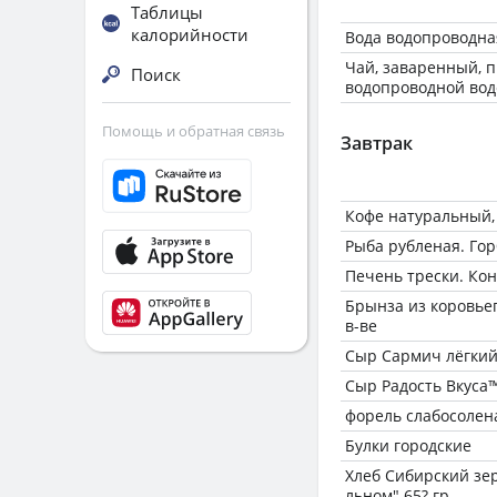
Таблицы
калорийности
Вода водопроводна
Чай, заваренный, 
Поиск
водопроводной вод
Помощь и обратная связь
Завтрак
Кофе натуральный,
Рыба рубленая. Го
Печень трески. Ко
Брынза из коровьего
в-ве
Сыр Сармич лёгки
Сыр Радость Вкуса™
форель слабосолен
Булки городские
Хлеб Сибирский зе
льном" 65? гр.