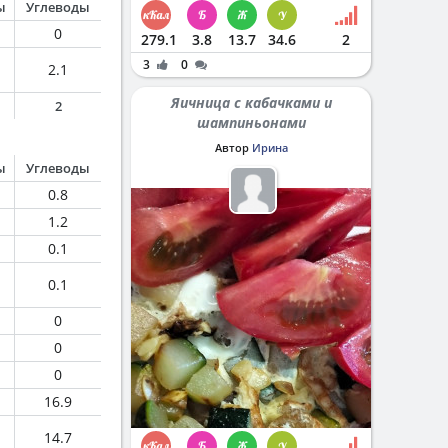
ы
Углеводы
0
279.1
3.8
13.7
34.6
2
3
0
2.1
Яичница с кабачками и
2
шампиньонами
Автор
Ирина
ы
Углеводы
0.8
1.2
0.1
0.1
0
0
0
16.9
14.7