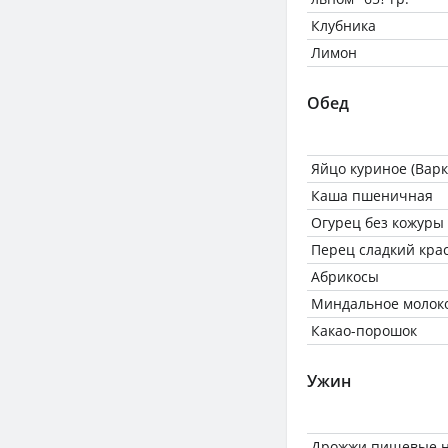
Клубника
Лимон
Обед
Яйцо куриное (Варк
Каша пшеничная
Огурец без кожуры
Перец сладкий кра
Абрикосы
Миндальное молок
Какао-порошок
Ужин
Дрожжи пищевые н