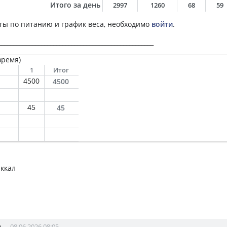
Итого за день
2997
1260
68
59
ты по питанию и график веса, необходимо
войти
.
___________________________________________________
время)
1
Итог
4500
4500
45
45
 ккал
а
08.06.2026 08:05