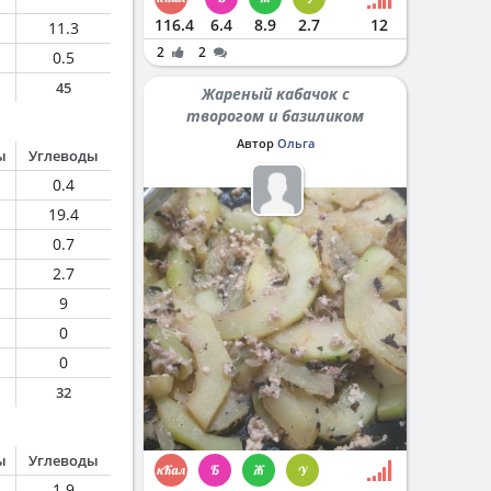
116.4
6.4
8.9
2.7
12
11.3
2
2
0.5
45
Жареный кабачок с
творогом и базиликом
Автор
Ольга
ы
Углеводы
0.4
19.4
0.7
2.7
9
0
0
32
ы
Углеводы
1.9