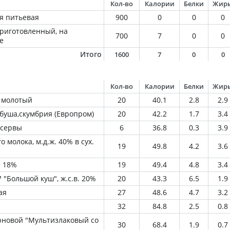
Кол-во
Калории
Белки
Жир
я питьевая
900
0
0
0
приготовленный, на
700
7
0
0
е
Итого
1600
7
0
0
Кол-во
Калории
Белки
Жир
 молотый
20
40.1
2.8
2.9
рбуша,скумбрия (Европром)
20
42.2
1.7
3.4
нсервы
6
36.8
0.3
3.9
 молока, м.д.ж. 40% в сух.
19
49.8
4.2
3.6
й 18%
19
49.4
4.8
3.4
 "Большой куш", ж.с.в. 20%
20
43.3
6.5
1.9
ая
27
48.6
4.7
3.2
32
84.8
2.5
0.8
рновой "Мультизлаковый со
30
68.4
1.9
0.7