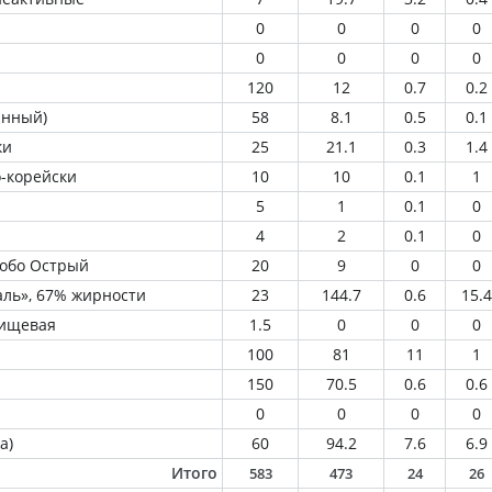
0
0
0
0
0
0
0
0
120
12
0.7
0.2
анный)
58
8.1
0.5
0.1
ки
25
21.1
0.3
1.4
о-корейски
10
10
0.1
1
5
1
0.1
0
4
2
0.1
0
собо Острый
20
9
0
0
ль», 67% жирности
23
144.7
0.6
15.4
пищевая
1.5
0
0
0
100
81
11
1
150
70.5
0.6
0.6
0
0
0
0
а)
60
94.2
7.6
6.9
Итого
583
473
24
26