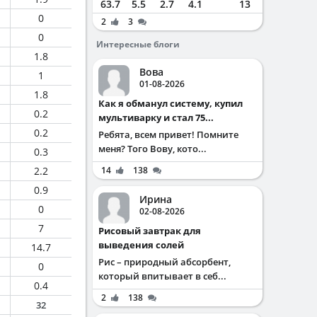
63.7
5.5
2.7
4.1
13
0
2
3
0
Интересные блоги
1.8
Вова
1
01-08-2026
1.8
Как я обманул систему, купил
0.2
мультиварку и стал 75...
0.2
Ребята, всем привет! Помните
меня? Того Вову, кото...
0.3
2.2
14
138
0.9
Ирина
0
02-08-2026
7
Рисовый завтрак для
выведения солей
14.7
Рис – природный абсорбент,
0
который впитывает в себ...
0.4
2
138
32