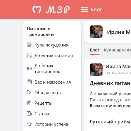
Блог
Питание и
Ирина М
тренировки
Курс похудения
Блог
Кулинарная 
Дневник питания
Дневник
Ирина Ма
тренировок
08.06.2026 21:
Вес и измерения
Дневник питани
Общая лента
Сегодняшний рацион
Писать некогда. :из
Рецепты
Всем отличной неде
Статьи
Суточный приём
Истории успеха