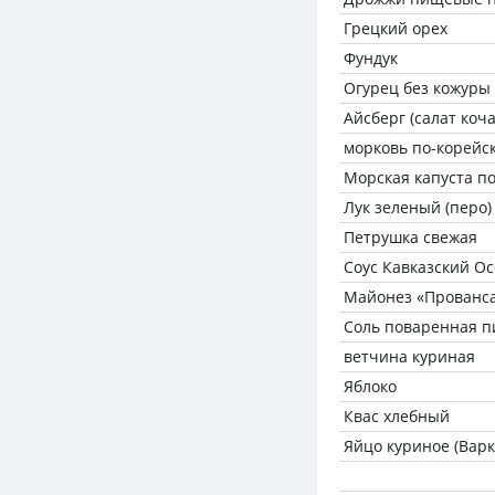
Грецкий орех
Фундук
Огурец без кожуры
Айсберг (салат коч
морковь по-корейс
Морская капуста п
Лук зеленый (перо)
Петрушка свежая
Соус Кавказский О
Майонез «Прованса
Соль поваренная 
ветчина куриная
Яблоко
Квас хлебный
Яйцо куриное (Варк