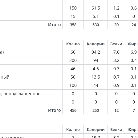
150
61.5
1.2
0.6
15
5.1
0.1
0
Итого
358
530
30
24
Кол-во
Калории
Белки
Жир
а)
60
94.2
7.6
6.9
200
94
3.2
0.4
46
4.6
0.3
0.1
сный
50
13.5
0.7
0.1
100
44
0.9
0.1
о, неподслащенное
0
0
0
0
0
0
0
0
Итого
456
250
12
7
Кол-во
Калории
Белки
Жир
еактивные
7
19.7
3.2
0.4