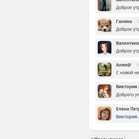
Доброе утр
Галина
Доброе ут
Валентин
Доброе утр
Алин@
0
С новой не
Виктория
Доброго у
Елена Пет
Виктория