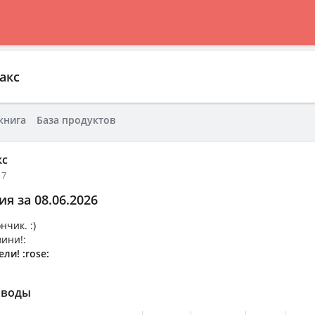
акс
книга
База продуктов
кс
17
я за 08.06.2026
чик. :)
вини!:
ли! :rose:
 воды