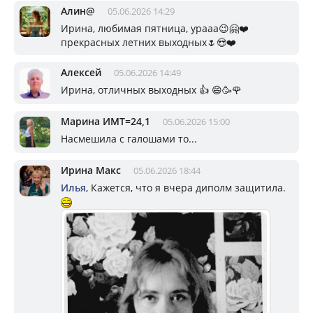
Алин@
05.06.2026 14:29
Ирина, любимая пятница, урааа😉🤗❤️
прекрасных летних выходных🌷😍❤️
Алексей
05.06.2026 14:49
Ирина, отличных выходных 👍 😄🥳🌹
Марина ИМТ=24,1
05.06.2026 15:00
Насмешила с галошами то...
Ирина Макс
05.06.2026 18:44
Илья
, Кажется, что я вчера диполм защитила.