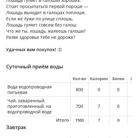
Лошадь гуляет в галошах хороших.
Стоит просыпаться первой пороше —
Лошадь выходит в галошах поплоше.
Если же лужи по улице сплошь,
Лошадь гуляет совсем без галош.
Что же ты, лошадь, жалеешь галоши?
Разве здоровье тебе не дороже?
Удачных вам покупок!
:D
Суточный приём воды
Кол-во
Калории
Белки
Жи
Вода водопроводная
800
0
0
0
питьевая
Чай, заваренный,
приготовленный, на
700
7
0
0
водопроводной воде
Итого
1500
7
0
0
Завтрак