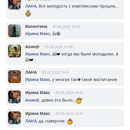
ЛАНА
, Вся молодость с комплексами прошла...
Валентина
05.06.2026 19:34
Ирина Макс
, 👍😁
Алин@
05.06.2026 19:38
Ирина Макс
, 🤗❤️ когда мы были молодыми, 🌷
🤗❤️
ЛАНА
05.06.2026 19:41
Ирина Макс
, у многих так🍀такое воспитание
Ирина Макс
05.06.2026 19:45
Алин@
, давно это было...
Ирина Макс
05.06.2026 19:45
ЛАНА
, да, наверное.