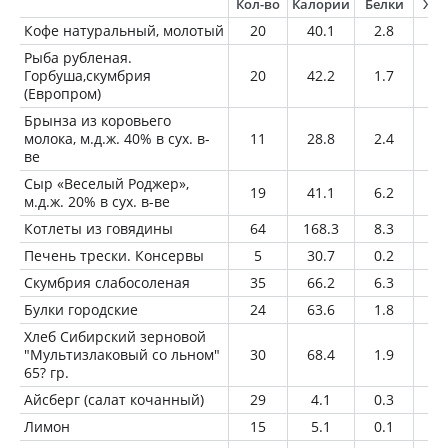
Кол-во
Калории
Белки
Жи
Кофе натуральный, молотый
20
40.1
2.8
2.
Рыба рубленая.
Горбуша,скумбрия
20
42.2
1.7
3.
(Европром)
Брынза из коровьего
молока, м.д.ж. 40% в сух. в-
11
28.8
2.4
2.
ве
Сыр «Веселый Роджер»,
19
41.1
6.2
1.
м.д.ж. 20% в сух. в-ве
Котлеты из говядины
64
168.3
8.3
14
Печень трески. Консервы
5
30.7
0.2
3.
Скумбрия слабосоленая
35
66.2
6.3
4.
Булки городские
24
63.6
1.8
0.
Хлеб Сибирский зерновой
"Мультизлаковый со льном"
30
68.4
1.9
0.
65? гр.
Айсберг (салат кочанный)
29
4.1
0.3
0
Лимон
15
5.1
0.1
0