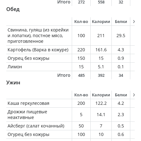
Итого
272
558
32
3
Обед
Кол-во
Калории
Белки
Жи
Свинина, гуляш (из корейки
и лопатки), постное мясо,
100
211
29.5
9.
приготовленное
Картофель (Варка в кожуре)
220
161.6
4.3
0.
Огурец без кожуры
150
15
0.9
0.
Лимон
15
5.1
0.1
0
Итого
485
392
34
1
Ужин
Кол-во
Калории
Белки
Жи
Каша геркулесовая
200
122.2
4.2
2.
Дрожжи пищевые
5
14.1
2.3
0.
неактивные
Айсберг (салат кочанный)
50
7
0.5
0.
Огурец без кожуры
100
10
0.6
0.