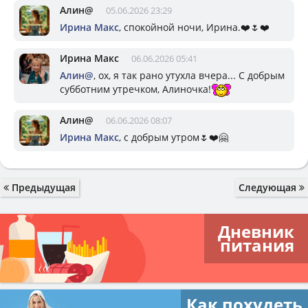
Алин@
05.06.2026 23:29
Ирина Макс
, спокойной ночи, Ирина.❤️🌷❤️
Ирина Макс
06.06.2026 05:41
Алин@
, ох, я так рано утухла вчера... С добрым
субботним утречком, Алиночка!
Алин@
06.06.2026 08:07
Ирина Макс
, с добрым утром🌷❤️🤗
Предыдущая
Следующая
Дневник
питания
Как похудеть