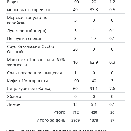
Редис
100
20
1.2
0.
морковь по-корейски
40
33.8
0.5
2.
Морская капуста по-
3
3
0
0.
корейски
Лук зеленый (перо)
5
1
0.1
0
Петрушка свежая
3
1.5
0.1
0
Соус Кавказский Особо
20
9
0
0
Острый
Майонез «Провансаль», 67%
10
62.9
0.3
6.
жирности
Соль поваренная пищевая
1
0
0
0
Кефир 1% жирности
100
40
3
1
Яйцо куриное (Жарка)
60
91.1
7.6
6.
Яблоко
0
0
0
0
Лимон
15
5.1
0.1
0
Итого
712
420
20
1
Итого за день
2969
1378
87
6