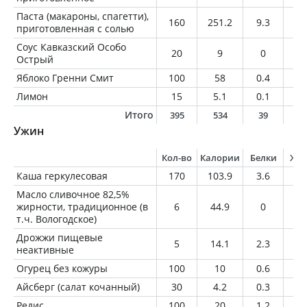
Паста (макароны, спагетти),
160
251.2
9.3
1.
приготовленная с солью
Соус Кавказский Особо
20
9
0
0
Острый
Яблоко Гренни Смит
100
58
0.4
0.
Лимон
15
5.1
0.1
0
Итого
395
534
39
1
Ужин
Кол-во
Калории
Белки
Жи
Каша геркулесовая
170
103.9
3.6
1.
Масло сливочное 82,5%
жирности, традиционное (в
6
44.9
0
5
т.ч. Вологодское)
Дрожжи пищевые
5
14.1
2.3
0.
неактивные
Огурец без кожуры
100
10
0.6
0.
Айсберг (салат кочанный)
30
4.2
0.3
0
Редис
100
20
1.2
0.