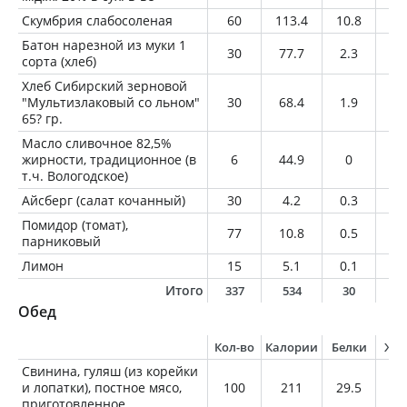
Скумбрия слабосоленая
60
113.4
10.8
7.
Батон нарезной из муки 1
30
77.7
2.3
0.
сорта (хлеб)
Хлеб Сибирский зерновой
"Мультизлаковый со льном"
30
68.4
1.9
0.
65? гр.
Масло сливочное 82,5%
жирности, традиционное (в
6
44.9
0
5
т.ч. Вологодское)
Айсберг (салат кочанный)
30
4.2
0.3
0
Помидор (томат),
77
10.8
0.5
0
парниковый
Лимон
15
5.1
0.1
0
Итого
337
534
30
3
Обед
Кол-во
Калории
Белки
Жи
Свинина, гуляш (из корейки
и лопатки), постное мясо,
100
211
29.5
9.
приготовленное