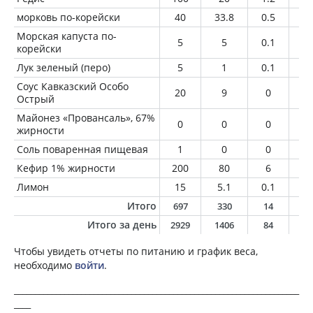
морковь по-корейски
40
33.8
0.5
2.
Морская капуста по-
5
5
0.1
0.
корейски
Лук зеленый (перо)
5
1
0.1
0
Соус Кавказский Особо
20
9
0
0
Острый
Майонез «Провансаль», 67%
0
0
0
0
жирности
Соль поваренная пищевая
1
0
0
0
Кефир 1% жирности
200
80
6
2
Лимон
15
5.1
0.1
0
Итого
697
330
14
1
Итого за день
2929
1406
84
5
Чтобы увидеть отчеты по питанию и график веса,
необходимо
войти
.
____________________________________________________________________
____