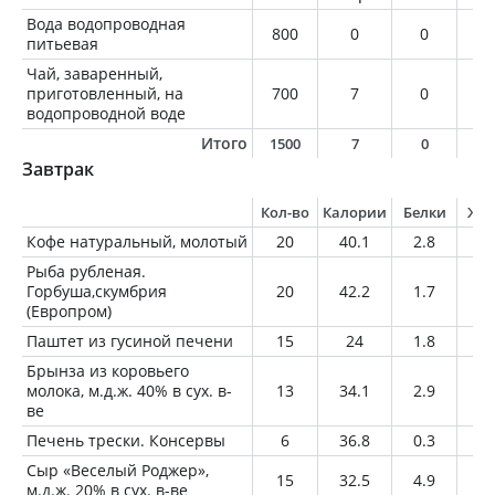
Вода водопроводная
800
0
0
0
питьевая
Чай, заваренный,
приготовленный, на
700
7
0
0
водопроводной воде
Итого
1500
7
0
0
Завтрак
Кол-во
Калории
Белки
Жи
Кофе натуральный, молотый
20
40.1
2.8
2.
Рыба рубленая.
Горбуша,скумбрия
20
42.2
1.7
3.
(Европром)
Паштет из гусиной печени
15
24
1.8
1.
Брынза из коровьего
молока, м.д.ж. 40% в сух. в-
13
34.1
2.9
2.
ве
Печень трески. Консервы
6
36.8
0.3
3.
Сыр «Веселый Роджер»,
15
32.5
4.9
1.
м.д.ж. 20% в сух. в-ве