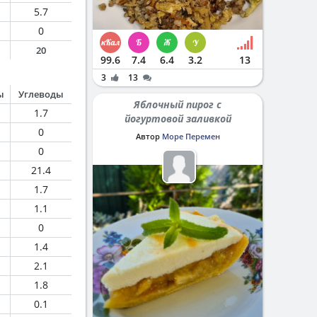
5.7
0
20
99.6
7.4
6.4
3.2
13
3
13
ы
Углеводы
Яблочный пирог с
1.7
йогуртовой заливкой
0
Автор
Море Перемен
0
21.4
1.7
1.1
0
1.4
2.1
1.8
0.1