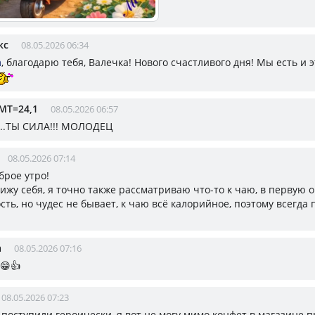
кс
08.05.2026 06:34
а
, благодарю тебя, Валечка! Нового счастливого дня! Мы есть и э
МТ=24,1
08.05.2026 06:57
..ТЫ СИЛА!!! МОЛОДЕЦ
08.05.2026 07:14
брое утро!
ижу себя, я точно также рассматриваю что-то к чаю, в первую 
ть, но чудес не бывает, к чаю всё калорийное, поэтому всегда 
а
08.05.2026 07:16
 😁👍
08.05.2026 07:23
 поступили героически, я вот не могу мимо конфет в магазине п