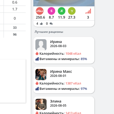
0.6
1.7
250.6
8.7
11.9
27.3
3
0
4
0
33
Лучшие рационы
96
Ирина
2026-08-03
Калорийность:
1048 кКал
Витамины и минералы:
85%
Ирина Макс
2026-08-01
Калорийность:
1387 кКал
Витамины и минералы:
97%
Элина
2026-08-05
Калорийность:
1413 кКал