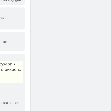
брые
 так,
сухари к
 стойкость.
!
яется за все