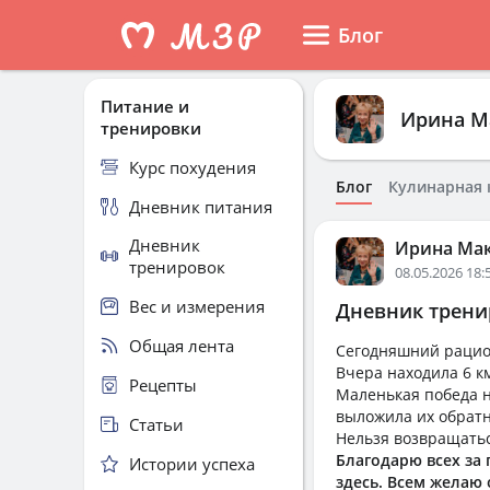
Блог
Питание и
Ирина М
тренировки
Курс похудения
Блог
Кулинарная 
Дневник питания
Дневник
Ирина Ма
тренировок
08.05.2026 18:
Вес и измерения
Дневник тренир
Общая лента
Сегодняшний рацион
Вчера находила 6 км
Рецепты
Маленькая победа н
выложила их обратно
Статьи
Нельзя возвращатьс
Благодарю всех за
Истории успеха
здесь. Всем желаю