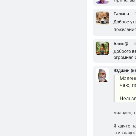
Галина
Доброе ут
пожелания
Алин@
0
Доброго в
огромная 
Юджин (к
Малень
чаю, п
Нельзя
молодец, 
Я как-то н
эти сладос