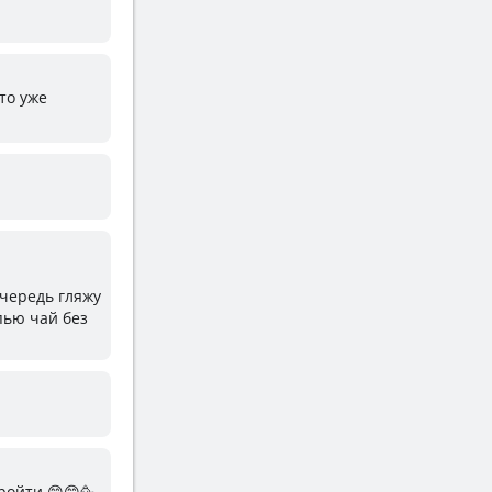
то уже
очередь гляжу
пью чай без
ройти 😄😊🥳