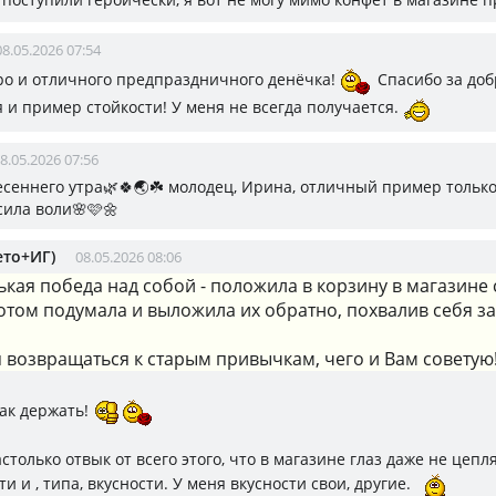
08.05.2026 07:54
ро и отличного предпраздничного денёчка!
Спасибо за до
 и пример стойкости! У меня не всегда получается.
8.05.2026 07:56
есеннего утра🌿🍀🌏☘️ молодец, Ирина, отличный пример только
сила воли🌸🩷🌼
ето+ИГ)
08.05.2026 08:06
кая победа над собой - положила в корзину в магазине 
отом подумала и выложила их обратно, похвалив себя за
 возвращаться к старым привычкам, чего и Вам советую
так держать!
астолько отвык от всего этого, что в магазине глаз даже не цепл
ти и , типа, вкусности. У меня вкусности свои, другие.