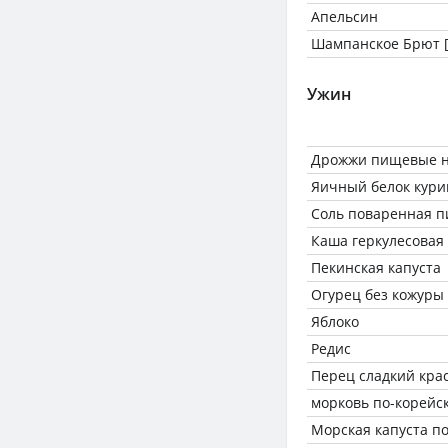
Апельсин
Шампанское Брют 
Ужин
Дрожжи пищевые н
Яичный белок кури
Соль поваренная 
Каша геркулесовая
Пекинская капуста
Огурец без кожуры
Яблоко
Редис
Перец сладкий кра
морковь по-корейс
Морская капуста п