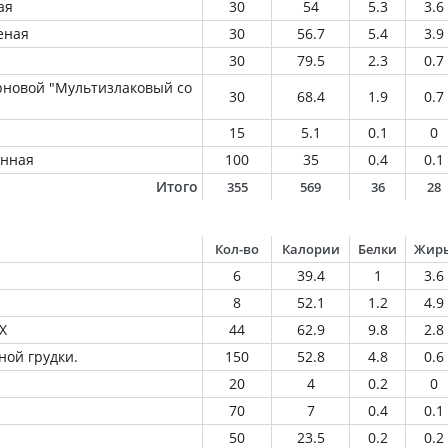
ая
30
54
5.3
3.6
еная
30
56.7
5.4
3.9
30
79.5
2.3
0.7
рновой "Мультизлаковый со
30
68.4
1.9
0.7
15
5.1
0.1
0
енная
100
35
0.4
0.1
Итого
355
569
36
28
Кол-во
Калории
Белки
Жир
6
39.4
1
3.6
8
52.1
1.2
4.9
Х
44
62.9
9.8
2.8
ной грудки.
150
52.8
4.8
0.6
20
4
0.2
0
70
7
0.4
0.1
50
23.5
0.2
0.2