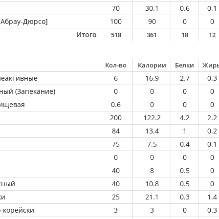
70
30.1
0.6
0.1
[Абрау-Дюрсо]
100
90
0
0
Итого
518
361
18
12
Кол-во
Калории
Белки
Жир
еактивные
6
16.9
2.7
0.3
ный (Запекание)
0
0
0
0
пищевая
0.6
0
0
0
200
122.2
4.2
2.2
84
13.4
1
0.2
75
7.5
0.4
0.1
0
0
0
0
40
8
0.5
0
сный
40
10.8
0.5
0
ки
25
21.1
0.3
1.4
о-корейски
3
3
0
0.3