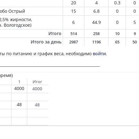
20
4
0.3
0
собо Острый
15
6.8
0
0
2,5% жирности,
6
44.9
0
5
ч. Вологодское)
Итого
514
258
10
9
Итого за день
2987
1196
65
50
ты по питанию и график веса, необходимо
войти
.
______________________________________________________
время)
1
Итог
4000
4000
48
48