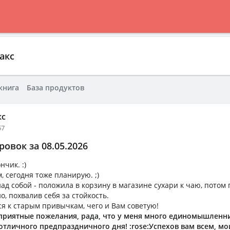
акс
книга
База продуктов
кс
57
овок за 08.05.2026
чик. :)
, сегодня тоже планирую. ;)
ад собой - положила в корзину в магазине сухари к чаю, потом
, похвалив себя за стойкость.
я к старым привычкам, чего и Вам советую!
 приятные пожелания, рада, что у меня много единомышленн
 отличного предпраздничного дня!
:rose:Успехов вам всем, м