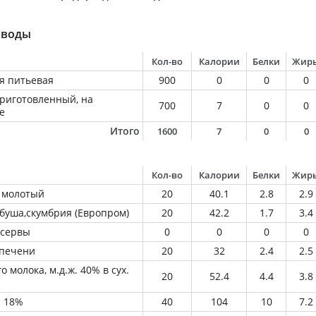
 воды
Кол-во
Калории
Белки
Жир
я питьевая
900
0
0
0
приготовленный, на
700
7
0
0
е
Итого
1600
7
0
0
Кол-во
Калории
Белки
Жир
 молотый
20
40.1
2.8
2.9
рбуша,скумбрия (Европром)
20
42.2
1.7
3.4
нсервы
0
0
0
0
 печени
20
32
2.4
2.5
 молока, м.д.ж. 40% в сух.
20
52.4
4.4
3.8
й 18%
40
104
10
7.2