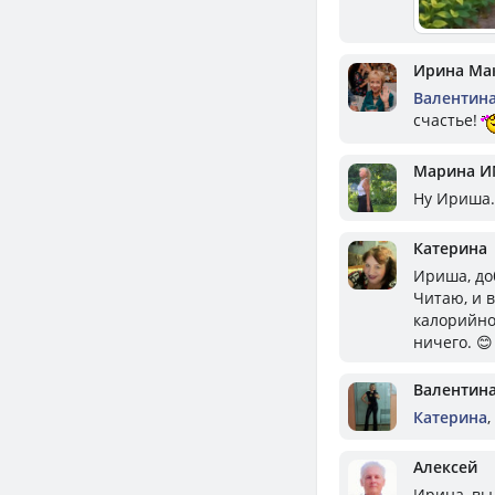
Ирина Ма
Валентин
счастье!
Марина И
Ну Ириша.
Катерина
Ириша, до
Читаю, и в
калорийнос
ничего. 😊
Валентин
Катерина
,
Алексей
Ирина, вы