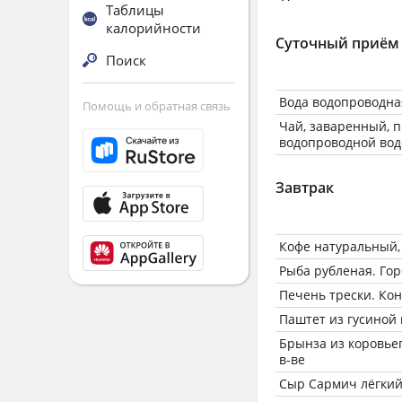
Таблицы
калорийности
Суточный приём
Поиск
Вода водопроводна
Помощь и обратная связь
Чай, заваренный, 
водопроводной вод
Завтрак
Кофе натуральный,
Рыба рубленая. Го
Печень трески. Ко
Паштет из гусиной
Брынза из коровьего
в-ве
Сыр Сармич лёгки