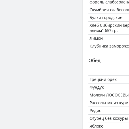
форель слабосолен
Скумбрия слабосол
Булки городские
Хлеб Сибирский зе
льном" 65? гр.
Лимон
Клубника заморож
Обед
Грецкий орех
Фундук
Молоки ЛОСОСЕВЫ
Рассольник из кури
Редис
Огурец без кожуры
Яблоко