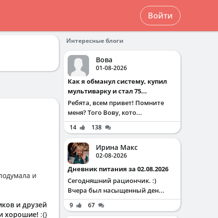
Войти
Интересные блоги
Вова
01-08-2026
Как я обманул систему, купил
мультиварку и стал 75...
Ребята, всем привет! Помните
меня? Того Вову, кото...
14
138
Ирина Макс
02-08-2026
Дневник питания за 02.08.2026
 подумала и
Сегодняшний рациончик. :)
Вчера был насыщенный ден...
иков и друзей
9
67
ои хорошие!
:{}