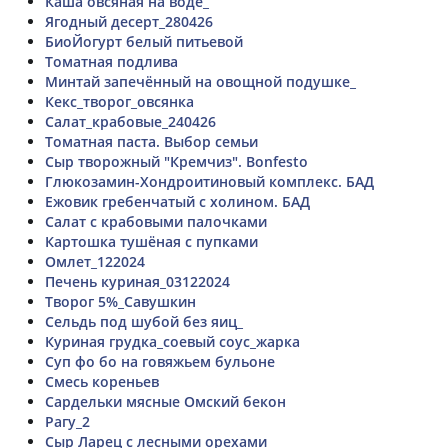
Каша овсяная на воде_
Ягодный десерт_280426
БиоЙогурт белый питьевой
Томатная подлива
Минтай запечённый на овощной подушке_
Кекс_творог_овсянка
Салат_крабовые_240426
Томатная паста. Выбор семьи
Сыр творожный "Кремчиз". Bonfesto
Глюкозамин-Хондроитиновый комплекс. БАД
Ежовик гребенчатый с холином. БАД
Салат с крабовыми палочками
Картошка тушёная с пупками
Омлет_122024
Печень куриная_03122024
Творог 5%_Савушкин
Сельдь под шубой без яиц_
Куриная грудка_соевый соус_жарка
Суп фо бо на говяжьем бульоне
Смесь кореньев
Сардельки мясные Омский бекон
Рагу_2
Сыр Ларец с лесными орехами