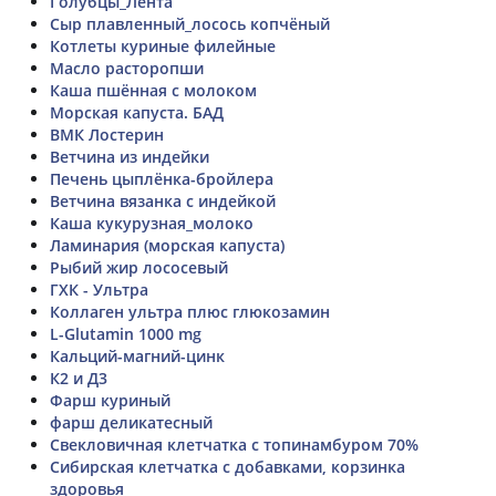
Голубцы_Лента
Сыр плавленный_лосось копчёный
Котлеты куриные филейные
Масло расторопши
Каша пшённая с молоком
Морская капуста. БАД
ВМК Лостерин
Ветчина из индейки
Печень цыплёнка-бройлера
Ветчина вязанка с индейкой
Каша кукурузная_молоко
Ламинария (морская капуста)
Рыбий жир лососевый
ГХК - Ультра
Коллаген ультра плюс глюкозамин
L-Glutamin 1000 mg
Кальций-магний-цинк
К2 и Д3
Фарш куриный
фарш деликатесный
Свекловичная клетчатка с топинамбуром 70%
Сибирская клетчатка с добавками, корзинка
здоровья