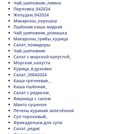
Чай_шиповник_лимон
Перловка_042024
Желудки_042024
Макароны_окрошка
Пшённая каша жидкая
Чай_шиповник_ромашка
Макароны_грибы_курица
Салат_помидоры
Чай_шиповник
Салат с морской капустой_
Морская_капуста
Курица_в духовке
Салат_20042024
Каша гречневая__
Каша пшённая_
Салат с редисом_
Яишница с салом
Манго сушеное
Печень куриная запечённая
Суп гороховый_
Фрикадельки для супа
Салат_редис