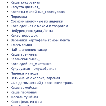
Каша_кукурузная
Капуста цветная_
Котлеты филейные_Троекурово
Перловка_
Сосиски молочные из индейки
Коса сдобная с маком и творогом
Чебурек_говядина_Лента
Какао_порошок
Вареники_картофель_грибы_Лента
Смесь семян
Чай_шиповник_сахар
Каша_гречневая
Гавайская смесь_
Коса сдобная_фисташка
Кукурузная_полуфабрикат
Пшёнка_на воде
Ветчина из окорока, варёная
Сыр дагомысский_Прованские травы
Каша армейская
Каша перловая_
Фасоль тушёная
Картофель из фри