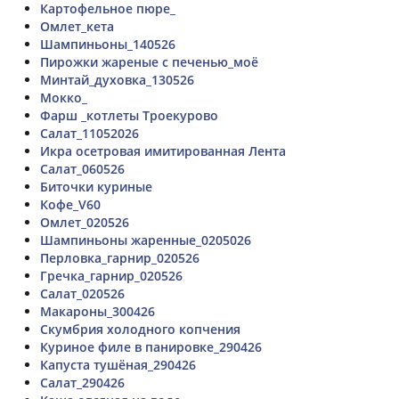
Картофельное пюре_
Омлет_кета
Шампиньоны_140526
Пирожки жареные с печенью_моё
Минтай_духовка_130526
Мокко_
Фарш _котлеты Троекурово
Салат_11052026
Икра осетровая имитированная Лента
Салат_060526
Биточки куриные
Кофе_V60
Омлет_020526
Шампиньоны жаренные_0205026
Перловка_гарнир_020526
Гречка_гарнир_020526
Салат_020526
Макароны_300426
Скумбрия холодного копчения
Куриное филе в панировке_290426
Капуста тушёная_290426
Салат_290426