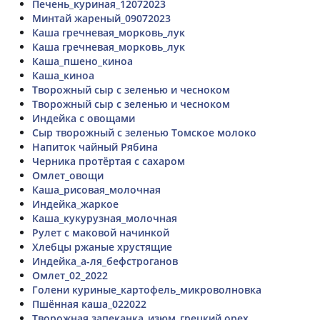
Печень_куриная_12072023
Минтай жареный_09072023
Каша гречневая_морковь_лук
Каша гречневая_морковь_лук
Каша_пшено_киноа
Каша_киноа
Творожный сыр с зеленью и чесноком
Творожный сыр с зеленью и чесноком
Индейка с овощами
Сыр творожный с зеленью Томское молоко
Напиток чайный Рябина
Черника протёртая с сахаром
Омлет_овощи
Каша_рисовая_молочная
Индейка_жаркое
Каша_кукурузная_молочная
Рулет с маковой начинкой
Хлебцы ржаные хрустящие
Индейка_а-ля_бефстроганов
Омлет_02_2022
Голени куриные_картофель_микроволновка
Пшённая каша_022022
Творожная запеканка_изюм_грецкий орех