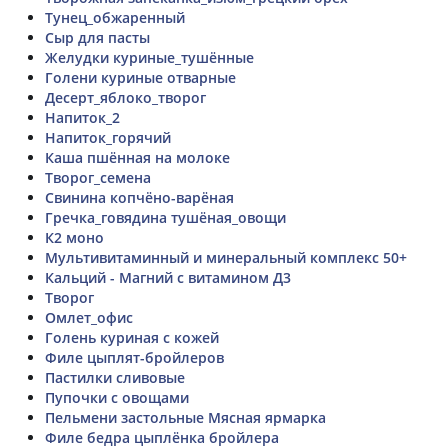
Тунец_обжаренный
Сыр для пасты
Желудки куриные_тушённые
Голени куриные отварные
Десерт_яблоко_творог
Напиток_2
Напиток_горячий
Каша пшённая на молоке
Творог_семена
Свинина копчёно-варёная
Гречка_говядина тушёная_овощи
К2 моно
Мультивитаминный и минеральный комплекс 50+
Кальций - Магний с витамином Д3
Творог
Омлет_офис
Голень куриная с кожей
Филе цыплят-бройлеров
Пастилки сливовые
Пупочки с овощами
Пельмени застольные Мясная ярмарка
Филе бедра цыплёнка бройлера