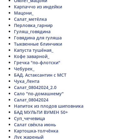
Омлет_мацони
Карпаччо из индейки
Мацони_
Салат_метёлка
Перловка_гарнир
Гуляш_говядина
Говядина для гуляша
Тыквенные блинчики
Капуста тушёная_
Кофе заварной_
Гречка "по-флотски"
Чебурек_
БАД. Астаксантин с МСТ
Чука_Лента
Салат_08042024_2.0
Сало "по-домашнему"
Салат_08042024
Напиток из плодов шиповника
БАД МУЛЬТИ ВУМЕН 50+
Суп_чечевица
Салат свёкла июнь
Картошка-толчёнка
Лук жареный