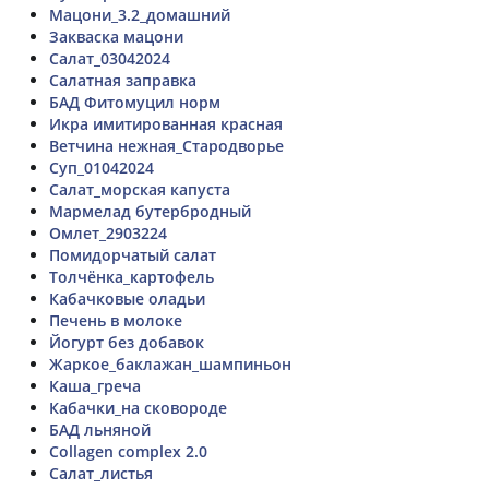
Мацони_3.2_домашний
Закваска мацони
Салат_03042024
Салатная заправка
БАД Фитомуцил норм
Икра имитированная красная
Ветчина нежная_Стародворье
Суп_01042024
Салат_морская капуста
Мармелад бутербродный
Омлет_2903224
Помидорчатый салат
Толчёнка_картофель
Кабачковые оладьи
Печень в молоке
Йогурт без добавок
Жаркое_баклажан_шампиньон
Каша_греча
Кабачки_на сковороде
БАД льняной
Collagen complex 2.0
Салат_листья