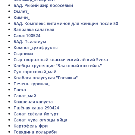
БАД. Рыбий жир лососевый
Омлет_
Кимчи_
БАД. Комплекс витаминов для женщин после 50
Заправка салатная
Салат100524
БАД. Псиллиум
Компот_сухофрукты
Сырники
Сыр творожный классический лёгкий Sveza
Хлебцы хрустящие "Злаковый коктейль"
Суп гороховый_май
Колбаса полусухая "Говяжья"
Печень куриная_
Пасха
Салат_май
Квашеная капуста
Пшёная каша_290424
Салат_свёкла_йогурт
Салат_чука_огурцы_яйца
Картофель_фри_
Говядина_кольраби