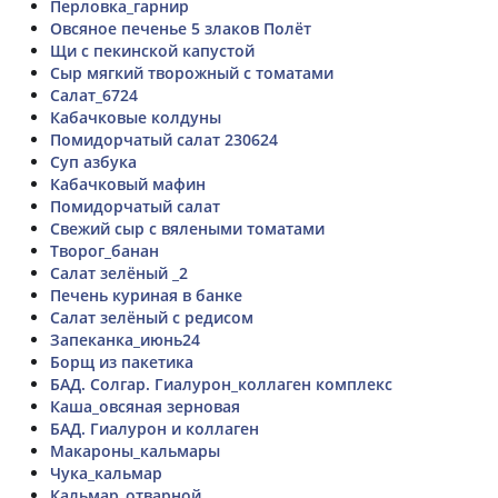
Перловка_гарнир
Овсяное печенье 5 злаков Полёт
Щи с пекинской капустой
Сыр мягкий творожный с томатами
Салат_6724
Кабачковые колдуны
Помидорчатый салат 230624
Суп азбука
Кабачковый мафин
Помидорчатый салат
Свежий сыр с вялеными томатами
Творог_банан
Салат зелёный _2
Печень куриная в банке
Салат зелёный с редисом
Запеканка_июнь24
Борщ из пакетика
БАД. Солгар. Гиалурон_коллаген комплекс
Каша_овсяная зерновая
БАД. Гиалурон и коллаген
Макароны_кальмары
Чука_кальмар
Кальмар_отварной