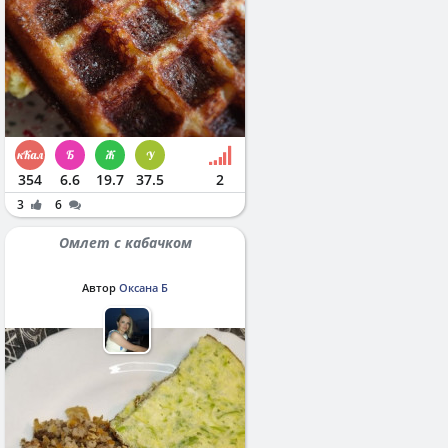
354
6.6
19.7
37.5
2
3
6
Омлет с кабачком
Автор
Оксана Б