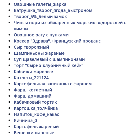
Овощные галеты_жарка
Ватрушка_творог_ягода_Быстроном
Творог_5%_Белый замок
Чипсы нори из обжаренных морских водорослей с
кимчи
Овощное рагу с пупками
Крекер "Здрава". Французский прованс
Сыр творожный
Шампиньоны жареные
Суп щавелевый с шампинонами
Торт "Сырно-клубничный кейк"
Кабачки жареные
Котлеты_221124
Картофельная запеканка с фаршем
Фарш_котлетный
Фарш домашний
Кабачковый тортик
Картошка_толчёнка
Напиток_кофе_какао
Яичница_0
Картофель жареный
Вешенки жареные