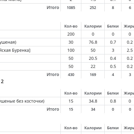
Итого
1085
252
8
6
Кол-во
Калории
Белки
Жир
200
0
0
0
сушеная)
30
76.8
0.7
0.2
йская Буренка]
100
50
3
2.5
50
20.5
0.4
0.2
50
22
0.5
0.2
Итого
430
169
4
3
 2
Кол-во
Калории
Белки
Жир
ушеные без косточки)
15
34.8
0.8
0
Итого
15
34
0
0
Кол-во
Калории
Белки
Жир