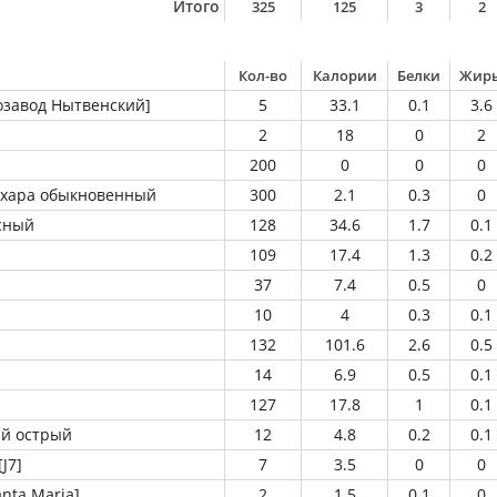
Итого
325
125
3
2
Кол-во
Калории
Белки
Жир
озавод Нытвенский]
5
33.1
0.1
3.6
2
18
0
2
200
0
0
0
ахара обыкновенный
300
2.1
0.3
0
сный
128
34.6
1.7
0.1
109
17.4
1.3
0.2
37
7.4
0.5
0
10
4
0.3
0.1
132
101.6
2.6
0.5
14
6.9
0.5
0.1
127
17.8
1
0.1
ый острый
12
4.8
0.2
0.1
J7]
7
3.5
0
0
nta Maria]
2
1.5
0.1
0