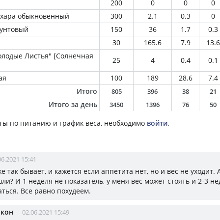
200
0
0
0
ахара обыкновенный
300
2.1
0.3
0
рунтовый
150
36
1.7
0.3
30
165.6
7.9
13.6
лодые Листья" [Солнечная
25
4
0.4
0.1
ая
100
189
28.6
7.4
Итого
805
396
38
21
Итого за день
3450
1396
76
50
ты по питанию и график веса, необходимо
войти
.
06.2021 15:41
е так бывает, и кажется если аппетита нет, но и вес не уходит. 
и? И 1 неделя не показатель, у меня вес может стоять и 2-3 не
ться. Все равно похудеем.
акон
02.06.2021 15:49