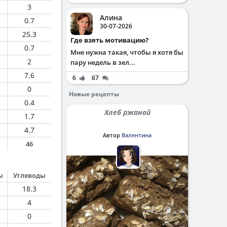
3
Алина
0.7
30-07-2026
25.3
Где взять мотивацию?
0.7
Мне нужна такая, чтобы я хотя бы
2
пару недель в зел...
7.6
6
67
0
Новые рецепты
0.4
Хлеб ржаной
1.7
4.7
Автор
Валентина
46
ы
Углеводы
18.3
4
0