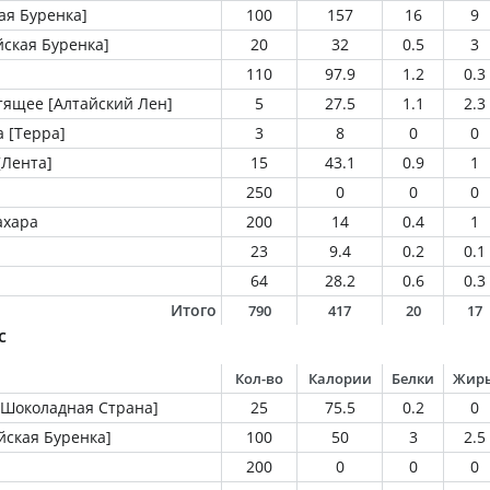
ая Буренка]
100
157
16
9
йская Буренка]
20
32
0.5
3
110
97.9
1.2
0.3
тящее [Алтайский Лен]
5
27.5
1.1
2.3
 [Терра]
3
8
0
0
[Лента]
15
43.1
0.9
1
250
0
0
0
ахара
200
14
0.4
1
23
9.4
0.2
0.1
64
28.2
0.6
0.3
Итого
790
417
20
17
с
Кол-во
Калории
Белки
Жир
Шоколадная Страна]
25
75.5
0.2
0
йская Буренка]
100
50
3
2.5
200
0
0
0