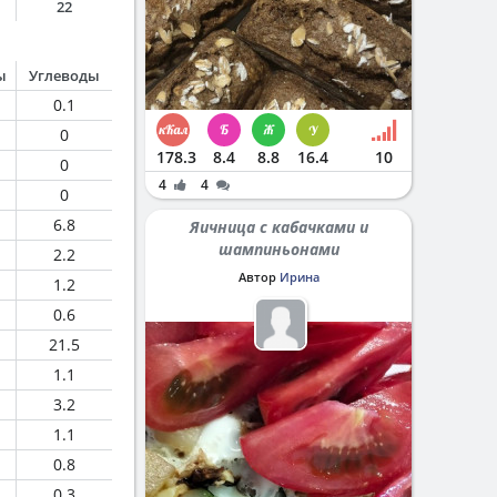
22
ы
Углеводы
0.1
0
178.3
8.4
8.8
16.4
10
0
4
4
0
6.8
Яичница с кабачками и
шампиньонами
2.2
Автор
Ирина
1.2
0.6
21.5
1.1
3.2
1.1
0.8
0.3