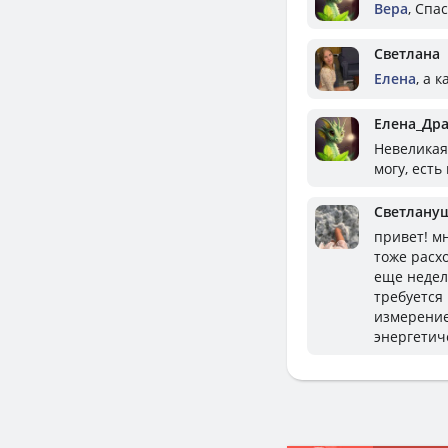
Вера
, Спа
Светлана
Елена
, а 
Елена_Др
Невеликая,
могу, ест
Светлану
привет! мн
тоже расх
еще недел
требуется
измерение
энергетич