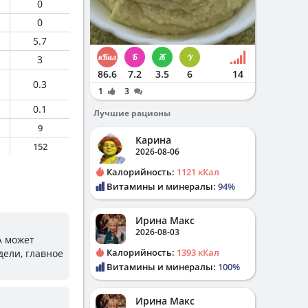
0
0
5.7
3
86.6
7.2
3.5
6
14
0.3
1
3
0.1
Лучшие рационы
9
Карина
152
2026-08-06
Калорийность:
1121 кКал
Витамины и минералы:
94%
Ирина Макс
2026-08-03
А может
Калорийность:
1393 кКал
дели, главное
Витамины и минералы:
100%
Ирина Макс