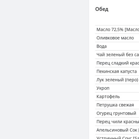
Обед
Масло 72,5% [Масл
Оливковое масло
Вода
Чай зеленый без с
Перец сладкий кра
Пекинская капуста
Лук зеленый (перо)
Укроп
Картофель
Петрушка свежая
Огурец грунтовый
Перец чили красн
Апельсиновый Сок [
Устричный Соус [Sa