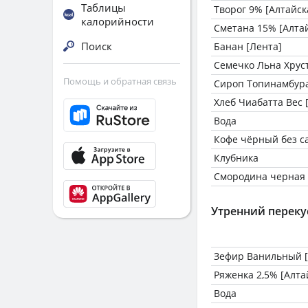
Таблицы
Творог 9% [Алтайск
калорийности
Сметана 15% [Алта
Поиск
Банан [Лента]
Семечко Льна Хрус
Помощь и обратная связь
Сироп Топинамбура
Хлеб Чиабатта Вес 
Вода
Кофе чёрный без с
Клубника
Смородина черная
Утренний переку
Зефир Ванильный [
Ряженка 2,5% [Алта
Вода