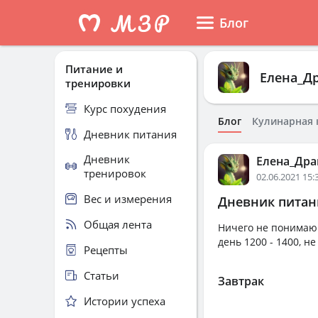
Блог
Питание и
Елена_Д
тренировки
Курс похудения
Блог
Кулинарная 
Дневник питания
Дневник
Елена_Дра
тренировок
02.06.2021 15:
Вес и измерения
Дневник питани
Общая лента
Ничего не понимаю.
день 1200 - 1400, н
Рецепты
Статьи
Завтрак
Истории успеха