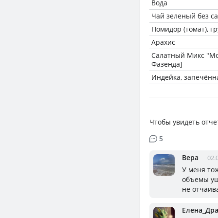
Вода
Чай зеленый без с
Помидор (томат), г
Арахис
Салатный Микс "Мо
Фазенда]
Индейка, запечённ
Чтобы увидеть отче
5
Вера
02.
У меня тож
объемы ушл
не отчаива
Елена_Др