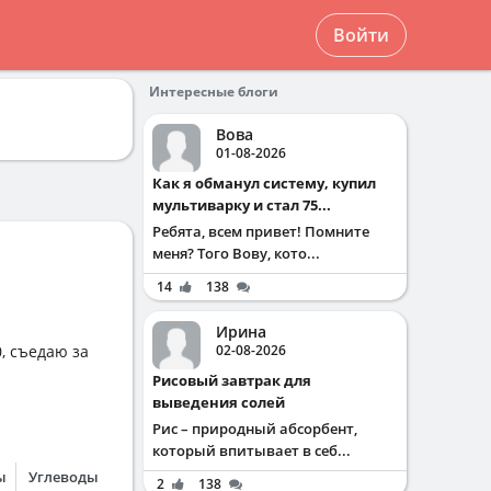
Войти
Интересные блоги
Вова
01-08-2026
Как я обманул систему, купил
мультиварку и стал 75...
Ребята, всем привет! Помните
меня? Того Вову, кото...
14
138
Ирина
, съедаю за
02-08-2026
Рисовый завтрак для
выведения солей
Рис – природный абсорбент,
который впитывает в себ...
ы
Углеводы
2
138