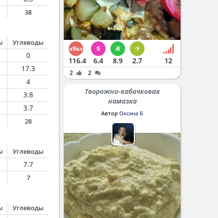
38
ы
Углеводы
0
116.4
6.4
8.9
2.7
12
17.3
2
2
4
Творожно-кабачковая
3.8
намазка
3.7
Автор
Оксана Б
28
ы
Углеводы
7.7
7
ы
Углеводы