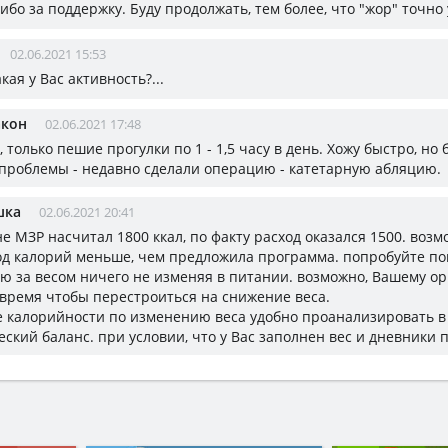
сибо за поддержку. Буду продолжать, тем более, что "жор" точно
02.06.2021 15:53
какая у Вас активность?...
акон
02.06.2021 17:48
 только пешие прогулки по 1 - 1,5 часу в день. Хожу быстро, но 
ь проблемы - недавно сделали операцию - катетарную абляцию.
шка
02.06.2021 20:41
е МЗР насчитал 1800 ккал, по факту расход оказался 1500. возм
од калорий меньше, чем предложила программа. попробуйте п
ю за весом ничего не изменяя в питании. возможно, Вашему о
 время чтобы перестроиться на снижение веса.
 калорийности по изменению веса удобно проанализировать в
еский баланс. при условии, что у Вас заполнен вес и дневники 