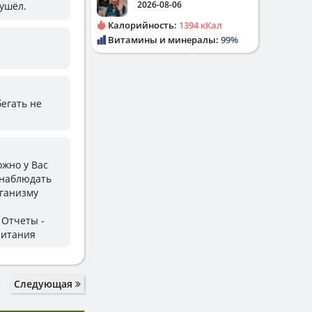
2026-08-06
 ушёл.
Калорийность:
1394 кКал
Витамины и минералы:
99%
бегать не
ожно у Вас
онаблюдать
рганизму
 Отчеты -
питания
Следующая