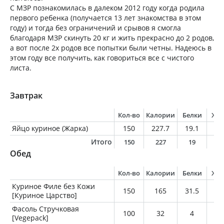
С МЗР познакомилась в далеком 2012 году когда родила
первого ребенка (получается 13 лет знакомства в этом
году) и тогда без ограничений и срывов я смогла
благодаря МЗР скинуть 20 кг и жить прекрасно до 2 родов,
а вот после 2х родов все попытки были четны. Надеюсь в
этом году все получить, как говориться все с чистого
листа.
Завтрак
Кол-во
Калории
Белки
Жи
Яйцо куриное (Жарка)
150
227.7
19.1
16
Итого
150
227
19
1
Обед
Кол-во
Калории
Белки
Жи
Куриное Филе без Кожи
150
165
31.5
3.
[Куриное Царство]
Фасоль Стручковая
100
32
4
0
[Vegepack]