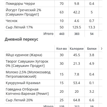
Помидоры Черри
70
9.8
0.4
0.
Йогурт Греческий 2%
63
42.2
5
1.
[Савушкин Продукт]
Чеснок
10
4.6
0.7
0
Сыр Лёгкий 17%
50
129.5
13.3
8.
Итого
443
383
54
1
Дневной перекус
Кол-во
Калории
Белки
Жи
Яйцо куриное (Жарка)
30
45.5
3.8
3.
Творог Савушкин Хуторок
30
21.3
4.9
0
0% [Савушкин Продукт]
Молоко 2,5% [Молокозавод
15
7.8
0.4
0.
Петропавловский]
Кукурузный Крахмал
15
53.4
0.1
0.
Говядина Отборная
20
20
3.2
0.
Копчено-Вареная [Ремит]
Сыр Легкий 20%
25
64.8
6.6
4.
Итого
135
212
19
8