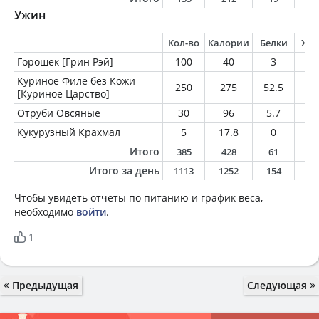
Ужин
Кол-во
Калории
Белки
Жи
Горошек [Грин Рэй]
100
40
3
0
Куриное Филе без Кожи
250
275
52.5
6.
[Куриное Царство]
Отруби Овсяные
30
96
5.7
2.
Кукурузный Крахмал
5
17.8
0
0
Итого
385
428
61
8
Итого за день
1113
1252
154
4
Чтобы увидеть отчеты по питанию и график веса,
необходимо
войти
.
1
Предыдущая
Следующая