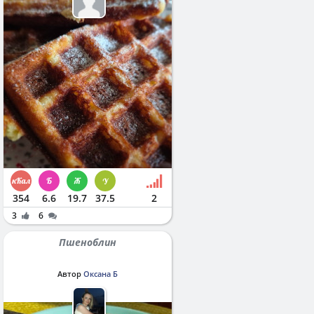
354
6.6
19.7
37.5
2
3
6
Пшеноблин
Автор
Оксана Б