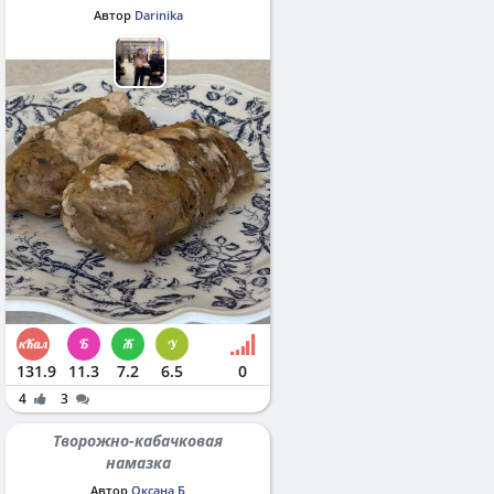
Автор
Darinika
131.9
11.3
7.2
6.5
0
4
3
Творожно-кабачковая
намазка
Автор
Оксана Б