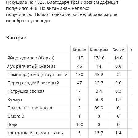
Накушала на 1625. Благодаря тренировкам дефицит
получился 406. По витаминам неплохо
получилось. Норма только белки, недобрала жиров,
перебрала углеводы.
Завтрак
Кол-во
Калории
Белки
Жи
Яйцо куриное (Жарка)
115
174.6
14.6
12
Лук репчатый (Жарка)
46
14
0.6
0.
Помидор (томат), грунтовый
180
43.2
2
0.
Перец сладкий зеленый
47
12.7
0.6
0
Петрушка свежая
7
3.4
0.3
0
Кунжут
9
50.9
1.7
4.
Подсолнечное масло
2
89.9
0
1
Омега 3
1
0
0
0
Вода
300
0
0
0
клетчатка из семян тыквы
5
13.7
1.4
0.