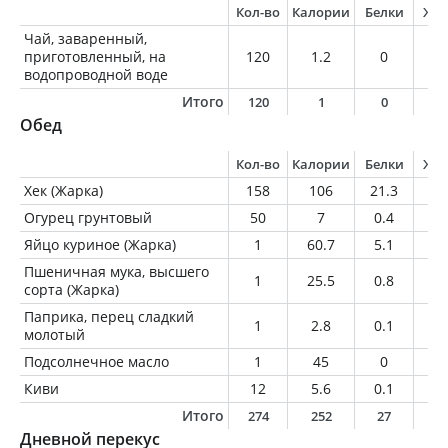
Кол-во
Калории
Белки
Жи
Чай, заваренный,
приготовленный, на
120
1.2
0
0
водопроводной воде
Итого
120
1
0
0
Обед
Кол-во
Калории
Белки
Жи
Хек (Жарка)
158
106
21.3
2.
Огурец грунтовый
50
7
0.4
0.
Яйцо куриное (Жарка)
1
60.7
5.1
4.
Пшеничная мука, высшего
1
25.5
0.8
0.
сорта (Жарка)
Паприка, перец сладкий
1
2.8
0.1
0.
молотый
Подсолнечное масло
1
45
0
5
Киви
12
5.6
0.1
0
Итого
274
252
27
1
Дневной перекус