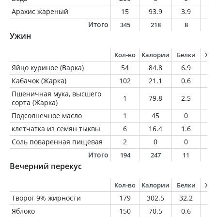
Арахис жареный
15
93.9
3.9
7.
Итого
345
218
8
9
Ужин
Кол-во
Калории
Белки
Жи
Яйцо куриное (Варка)
54
84.8
6.9
6.
Кабачок (Жарка)
102
21.1
0.6
0.
Пшеничная мука, высшего
1
79.8
2.5
0.
сорта (Жарка)
Подсолнечное масло
1
45
0
5
клетчатка из семян тыквы
6
16.4
1.6
0.
Соль поваренная пищевая
2
0
0
0
Итого
194
247
11
1
Вечерний перекус
Кол-во
Калории
Белки
Жи
Творог 9% жирности
179
302.5
32.2
16
Яблоко
150
70.5
0.6
0.