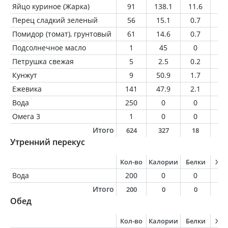
Яйцо куриное (Жарка)
91
138.1
11.6
9.
Перец сладкий зеленый
56
15.1
0.7
0.
Помидор (томат), грунтовый
61
14.6
0.7
0.
Подсолнечное масло
1
45
0
5
Петрушка свежая
5
2.5
0.2
0
Кунжут
9
50.9
1.7
4.
Ежевика
141
47.9
2.1
0.
Вода
250
0
0
0
Омега 3
1
0
0
0
Итого
624
327
18
2
Утренний перекус
Кол-во
Калории
Белки
Жи
Вода
200
0
0
0
Итого
200
0
0
0
Обед
Кол-во
Калории
Белки
Жи