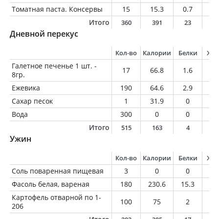
Томатная паста. Консервы
15
15.3
0.7
0.
Итого
360
391
23
2
Дневной перекус
Кол-во
Калории
Белки
Жи
Галетное печенье 1 шт. -
17
66.8
1.6
1.
8гр.
Ежевика
190
64.6
2.9
1
Сахар песок
1
31.9
0
0
Вода
300
0
0
0
Итого
515
163
4
2
Ужин
Кол-во
Калории
Белки
Жи
Соль поваренная пищевая
3
0
0
0
Фасоль белая, вареная
180
230.6
15.3
1.
Картофель отварной по 1-
100
75
2
0.
206