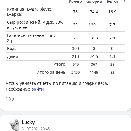
Кол-во
Калории
Белки
Жи
Куриная грудка (филе)
78
74.4
16.9
0.
(Жарка)
Сыр российский, м.д.ж. 50%
33
120.1
7.7
9.
в сух. в-ве
Галетное печенье 1 шт. -
25
98.3
2.4
2.
8гр.
Вода
300
0
0
0
Дыня
213
74.6
1.3
0.
Итого
649
367
28
1
Итого за день
2429
1146
83
5
Чтобы увидеть отчеты по питанию и график веса,
необходимо
войти
.
9
Lucky
31.07.2021 20:45