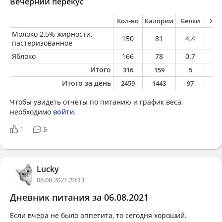
Вечерний перекус
Кол-во
Калории
Белки
Жи
Молоко 2,5% жирности,
150
81
4.4
3.
пастеризованное
Яблоко
166
78
0.7
0.
Итого
316
159
5
4
Итого за день
2459
1443
97
6
Чтобы увидеть отчеты по питанию и график веса,
необходимо
войти
.
1
5
Lucky
06.08.2021 20:13
Дневник питания за 06.08.2021
Если вчера не было аппетита, то сегодня хороший.