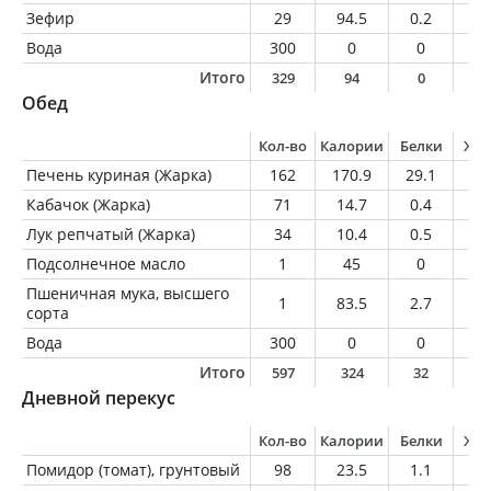
Зефир
29
94.5
0.2
0
Вода
300
0
0
0
Итого
329
94
0
0
Обед
Кол-во
Калории
Белки
Жи
Печень куриная (Жарка)
162
170.9
29.1
5.
Кабачок (Жарка)
71
14.7
0.4
0.
Лук репчатый (Жарка)
34
10.4
0.5
0.
Подсолнечное масло
1
45
0
5
Пшеничная мука, высшего
1
83.5
2.7
0.
сорта
Вода
300
0
0
0
Итого
597
324
32
1
Дневной перекус
Кол-во
Калории
Белки
Жи
Помидор (томат), грунтовый
98
23.5
1.1
0.