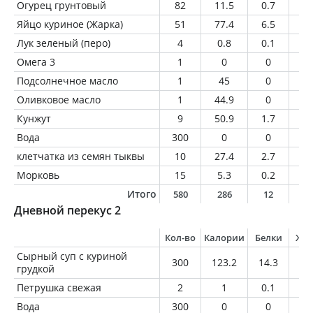
Огурец грунтовый
82
11.5
0.7
0.
Яйцо куриное (Жарка)
51
77.4
6.5
5.
Лук зеленый (перо)
4
0.8
0.1
0
Омега 3
1
0
0
0
Подсолнечное масло
1
45
0
5
Оливковое масло
1
44.9
0
5
Кунжут
9
50.9
1.7
4.
Вода
300
0
0
0
клетчатка из семян тыквы
10
27.4
2.7
1
Морковь
15
5.3
0.2
0
Итого
580
286
12
2
Дневной перекус 2
Кол-во
Калории
Белки
Жи
Сырный суп с куриной
300
123.2
14.3
3.
грудкой
Петрушка свежая
2
1
0.1
0
Вода
300
0
0
0