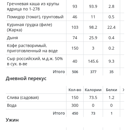
Гречневая каша из крупы
93
93.9
2.8
3.
ядрица по 1-278
Помидор (томат), грунтовый
46
11
0.5
0.
Куриная грудка (филе)
103
98.2
22.4
0.
(Жарка)
Дыня
74
25.9
0.4
0.
Кофе растворимый,
150
3
0.2
0
приготовленный на воде
Сыр российский, м.д.ж. 50%
40
145.6
9.3
11
в сух. в-ве
Итого
506
377
35
1
Дневной перекус
Кол-во
Калории
Белки
Жи
Слива (садовая)
150
73.5
1.2
0.
Вода
300
0
0
0
Итого
450
73
1
0
Ужин