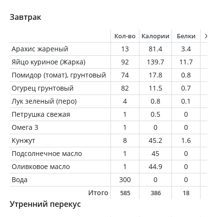
Завтрак
Кол-во
Калории
Белки
Жи
Арахис жареный
13
81.4
3.4
6.
Яйцо куриное (Жарка)
92
139.7
11.7
10
Помидор (томат), грунтовый
74
17.8
0.8
0.
Огурец грунтовый
82
11.5
0.7
0.
Лук зеленый (перо)
4
0.8
0.1
0
Петрушка свежая
1
0.5
0
0
Омега 3
1
0
0
0
Кунжут
8
45.2
1.6
3.
Подсолнечное масло
1
45
0
5
Оливковое масло
1
44.9
0
5
Вода
300
0
0
0
Итого
585
386
18
3
Утренний перекус