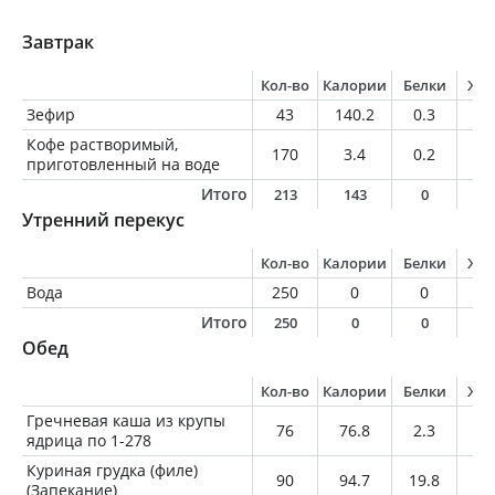
Завтрак
Кол-во
Калории
Белки
Жи
Зефир
43
140.2
0.3
0
Кофе растворимый,
170
3.4
0.2
0
приготовленный на воде
Итого
213
143
0
0
Утренний перекус
Кол-во
Калории
Белки
Жи
Вода
250
0
0
0
Итого
250
0
0
0
Обед
Кол-во
Калории
Белки
Жи
Гречневая каша из крупы
76
76.8
2.3
2.
ядрица по 1-278
Куриная грудка (филе)
90
94.7
19.8
1.
(Запекание)