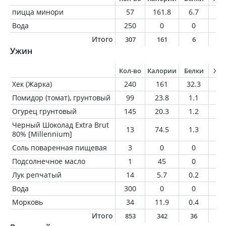
пицца минори
57
161.8
6.7
9.
Вода
250
0
0
0
Итого
307
161
6
9
Ужин
Кол-во
Калории
Белки
Жи
Хек (Жарка)
240
161
32.3
3.
Помидор (томат), грунтовый
99
23.8
1.1
0.
Огурец грунтовый
145
20.3
1.2
0.
Черный Шоколад Extra Brut
13
74.5
1.3
5.
80% [Millennium]
Соль поваренная пищевая
3
0
0
0
Подсолнечное масло
1
45
0
5
Лук репчатый
14
5.7
0.2
0
Вода
300
0
0
0
Морковь
34
11.9
0.4
0
Итого
853
342
36
1