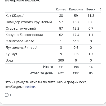
Вечерний перекус
Кол-во
Калории
Белки
Жи
Хек (Жарка)
88
59
11.8
1.
Помидор (томат), грунтовый
57
13.7
0.6
0.
Огурец грунтовый
87
12.2
0.7
0.
Капуста белокочанная
62
17.4
1.1
0.
Оливковое масло
1
44.9
0
5
Лук зеленый (перо)
3
0.6
0
0
Кунжут
9
50.9
1.7
4.
Вода
300
0
0
0
Итого
611
198
16
1
Итого за день
2625
1335
85
5
Чтобы увидеть отчеты по питанию и график веса,
необходимо
войти
.
1