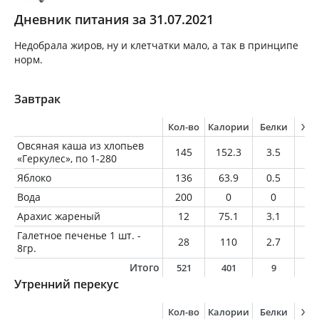
Дневник питания за 31.07.2021
Недобрала жиров, ну и клетчатки мало, а так в принципе
норм.
Завтрак
Кол-во
Калории
Белки
Жи
Овсяная каша из хлопьев
145
152.3
3.5
5.
«Геркулес», по 1-280
Яблоко
136
63.9
0.5
0.
Вода
200
0
0
0
Арахис жареный
12
75.1
3.1
6.
Галетное печенье 1 шт. -
28
110
2.7
2.
8гр.
Итого
521
401
9
1
Утренний перекус
Кол-во
Калории
Белки
Жи