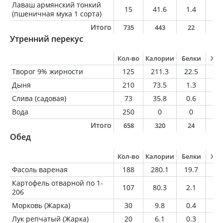
Лаваш армянский тонкий
15
41.6
1.4
0.
(пшеничная мука 1 сорта)
Итого
735
443
22
2
Утренний перекус
Кол-во
Калории
Белки
Жи
Творог 9% жирности
125
211.3
22.5
11
Дыня
210
73.5
1.3
0.
Слива (садовая)
73
35.8
0.6
0.
Вода
250
0
0
0
Итого
658
320
24
1
Обед
Кол-во
Калории
Белки
Жи
Фасоль вареная
188
280.1
19.7
1.
Картофель отварной по 1-
107
80.3
2.1
0.
206
Морковь (Жарка)
30
9.8
0.4
0
Лук репчатый (Жарка)
20
6.1
0.3
0