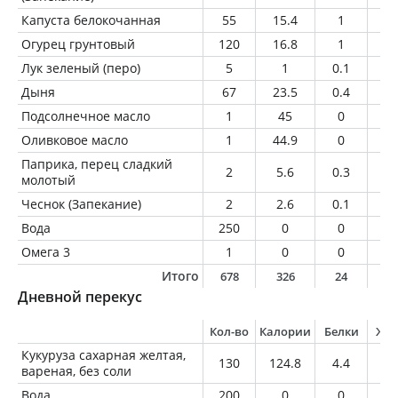
Капуста белокочанная
55
15.4
1
0.
Огурец грунтовый
120
16.8
1
0.
Лук зеленый (перо)
5
1
0.1
0
Дыня
67
23.5
0.4
0.
Подсолнечное масло
1
45
0
5
Оливковое масло
1
44.9
0
5
Паприка, перец сладкий
2
5.6
0.3
0.
молотый
Чеснок (Запекание)
2
2.6
0.1
0
Вода
250
0
0
0
Омега 3
1
0
0
0
Итого
678
326
24
1
Дневной перекус
Кол-во
Калории
Белки
Жи
Кукуруза сахарная желтая,
130
124.8
4.4
2
вареная, без соли
Вода
200
0
0
0