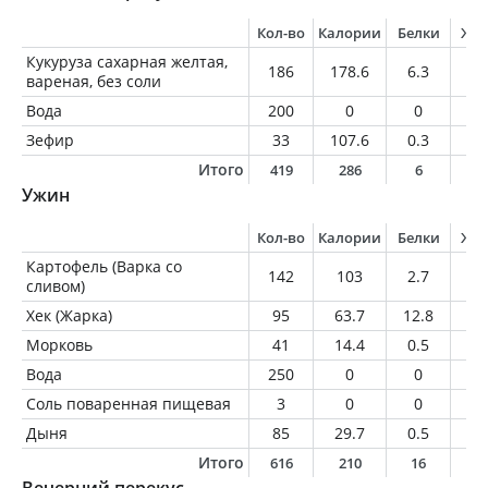
Кол-во
Калории
Белки
Жи
Кукуруза сахарная желтая,
186
178.6
6.3
2.
вареная, без соли
Вода
200
0
0
0
Зефир
33
107.6
0.3
0
Итого
419
286
6
2
Ужин
Кол-во
Калории
Белки
Жи
Картофель (Варка со
142
103
2.7
0.
сливом)
Хек (Жарка)
95
63.7
12.8
1.
Морковь
41
14.4
0.5
0
Вода
250
0
0
0
Соль поваренная пищевая
3
0
0
0
Дыня
85
29.7
0.5
0.
Итого
616
210
16
2