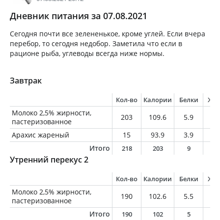
Дневник питания за 07.08.2021
Сегодня почти все зелененькое, кроме углей. Если вчера
перебор, то сегодня недобор. Заметила что если в
рационе рыба, углеводы всегда ниже нормы.
Завтрак
Кол-во
Калории
Белки
Жи
Молоко 2,5% жирности,
203
109.6
5.9
5.
пастеризованное
Арахис жареный
15
93.9
3.9
7.
Итого
218
203
9
1
Утренний перекус 2
Кол-во
Калории
Белки
Жи
Молоко 2,5% жирности,
190
102.6
5.5
4.
пастеризованное
Итого
190
102
5
4