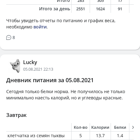
Итого
283
305
17
1
Итого за день
2551
1624
91
4
Чтобы увидеть отчеты по питанию и график веса,
необходимо
войти
.
8
Lucky
05.08.2021 22:13
Дневник питания за 05.08.2021
Сегодня только белки норма. Не получилось не только
минимально наесть калорий, но и углеводы красные.
Завтрак
Кол-во
Калории
Белки
Жи
клетчатка из семян тыквы
5
13.7
1.4
0.