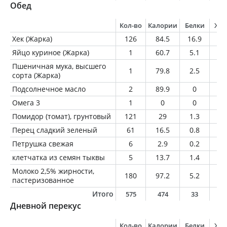
Обед
Кол-во
Калории
Белки
Жи
Хек (Жарка)
126
84.5
16.9
1.
Яйцо куриное (Жарка)
1
60.7
5.1
4.
Пшеничная мука, высшего
1
79.8
2.5
0.
сорта (Жарка)
Подсолнечное масло
2
89.9
0
1
Омега 3
1
0
0
0
Помидор (томат), грунтовый
121
29
1.3
0.
Перец сладкий зеленый
61
16.5
0.8
0.
Петрушка свежая
6
2.9
0.2
0
клетчатка из семян тыквы
5
13.7
1.4
0.
Молоко 2,5% жирности,
180
97.2
5.2
4.
пастеризованное
Итого
575
474
33
2
Дневной перекус
Кол-во
Калории
Белки
Жи