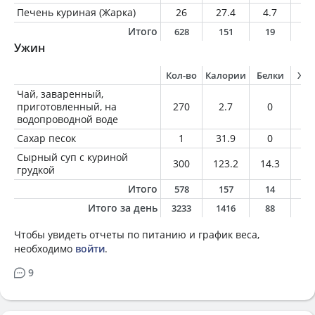
Печень куриная (Жарка)
26
27.4
4.7
0.
Итого
628
151
19
4
Ужин
Кол-во
Калории
Белки
Жи
Чай, заваренный,
приготовленный, на
270
2.7
0
0
водопроводной воде
Сахар песок
1
31.9
0
0
Сырный суп с куриной
300
123.2
14.3
3.
грудкой
Итого
578
157
14
3
Итого за день
3233
1416
88
5
Чтобы увидеть отчеты по питанию и график веса,
необходимо
войти
.
9