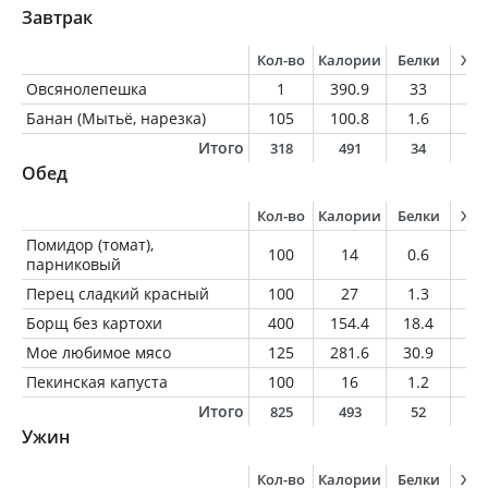
Завтрак
Кол-во
Калории
Белки
Жи
Овсянолепешка
1
390.9
33
19
Банан (Мытьё, нарезка)
105
100.8
1.6
0.
Итого
318
491
34
1
Обед
Кол-во
Калории
Белки
Жи
Помидор (томат),
100
14
0.6
0
парниковый
Перец сладкий красный
100
27
1.3
0.
Борщ без картохи
400
154.4
18.4
4.
Мое любимое мясо
125
281.6
30.9
14
Пекинская капуста
100
16
1.2
0.
Итого
825
493
52
1
Ужин
Кол-во
Калории
Белки
Жи