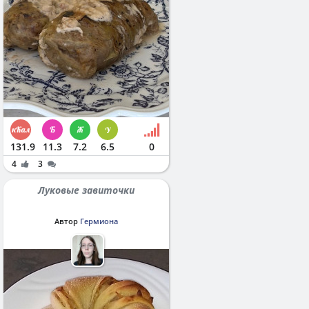
131.9
11.3
7.2
6.5
0
4
3
Луковые завиточки
Автор
Гермиона