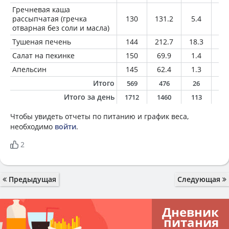
Гречневая каша
рассыпчатая (гречка
130
131.2
5.4
1.
отварная без соли и масла)
Тушеная печень
144
212.7
18.3
11
Салат на пекинке
150
69.9
1.4
5.
Апельсин
145
62.4
1.3
0.
Итого
569
476
26
1
Итого за день
1712
1460
113
5
Чтобы увидеть отчеты по питанию и график веса,
необходимо
войти
.
2
Предыдущая
Следующая
Дневник
питания