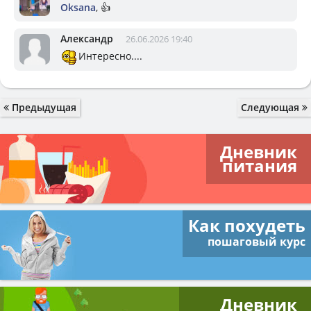
Oksana
, 👍
Александр
26.06.2026 19:40
Интересно....
Предыдущая
Следующая
Дневник
питания
Как похудеть
пошаговый курс
Дневник