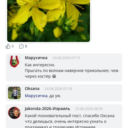
9
9
Марусичка
24.06.2026 07:13
Как интересно.
Прыгать по волнам наверное прикольнее, чем
через костёр 😁
Oksana
24.06.2026 07:18
Марусичка
, да уж.
Jakonda-2026-Израиль
25.06.2026 08:35
Какой позновательный пост, спасибо Оксана
что делишься, очень интересно узнать о
праздниказ и традициях Испаниии.