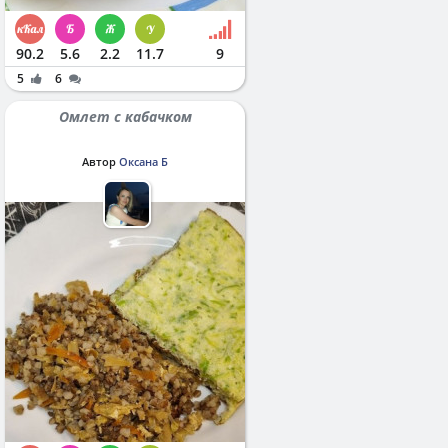
90.2
5.6
2.2
11.7
9
5
6
Омлет с кабачком
Автор
Оксана Б