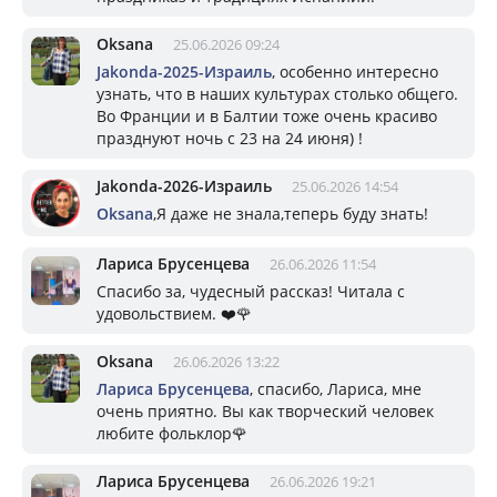
Oksana
25.06.2026 09:24
Jakonda-2025-Израиль
, особенно интересно
узнать, что в наших культурах столько общего.
Во Франции и в Балтии тоже очень красиво
празднуют ночь с 23 на 24 июня) !
Jakonda-2026-Израиль
25.06.2026 14:54
Oksana
,Я даже не знала,теперь буду знать!
Лариса Брусенцева
26.06.2026 11:54
Спасибо за, чудесный рассказ! Читала с
удовольствием. ❤️🌹
Oksana
26.06.2026 13:22
Лариса Брусенцева
, спасибо, Лариса, мне
очень приятно. Вы как творческий человек
любите фольклор🌹
Лариса Брусенцева
26.06.2026 19:21