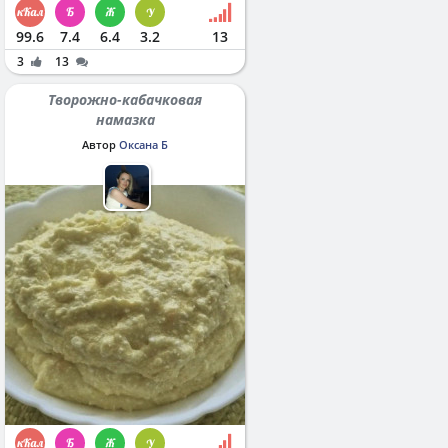
99.6
7.4
6.4
3.2
13
3
13
Творожно-кабачковая
намазка
Автор
Оксана Б