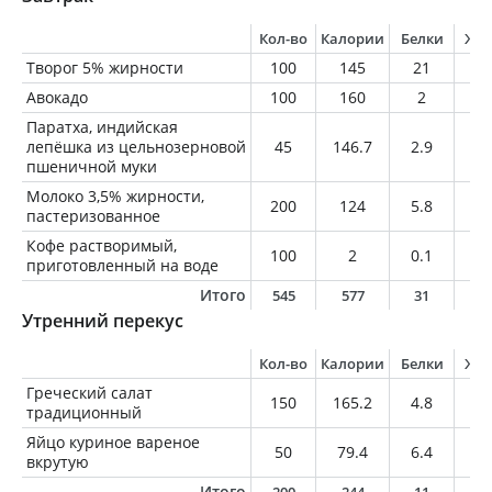
Кол-во
Калории
Белки
Жи
Творог 5% жирности
100
145
21
5
Авокадо
100
160
2
14
Паратха, индийская
лепёшка из цельнозерновой
45
146.7
2.9
5.
пшеничной муки
Молоко 3,5% жирности,
200
124
5.8
7
пастеризованное
Кофе растворимый,
100
2
0.1
0
приготовленный на воде
Итого
545
577
31
3
Утренний перекус
Кол-во
Калории
Белки
Жи
Греческий салат
150
165.2
4.8
13
традиционный
Яйцо куриное вареное
50
79.4
6.4
5.
вкрутую
Итого