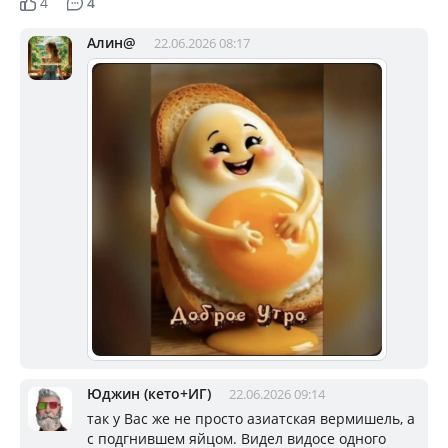
4
4
Алин@
22.06.2026 08:17
Юджин (кето+ИГ)
22.06.2026 09:14
так у Вас же не просто азиатская вермишель, а
с подгнившем яйцом. Видел видосе одного