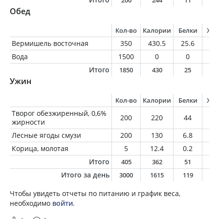
200
244
11
1
Обед
Кол-во
Калории
Белки
Жи
Вермишель восточная
350
430.5
25.6
2
Вода
1500
0
0
0
Итого
1850
430
25
2
Ужин
Кол-во
Калории
Белки
Жи
Творог обезжиренный, 0,6%
200
220
44
1.
жирности
Лесные ягоды смузи
200
130
6.8
2.
Корица, молотая
5
12.4
0.2
0.
Итого
405
362
51
3
Итого за день
3000
1615
119
7
Чтобы увидеть отчеты по питанию и график веса,
необходимо
войти
.