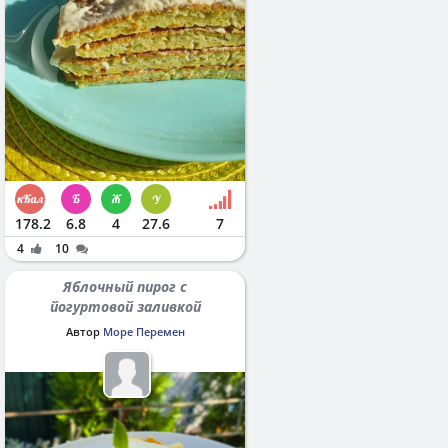
178.2
6.8
4
27.6
7
4
10
Яблочный пирог с
йогуртовой заливкой
Автор
Море Перемен