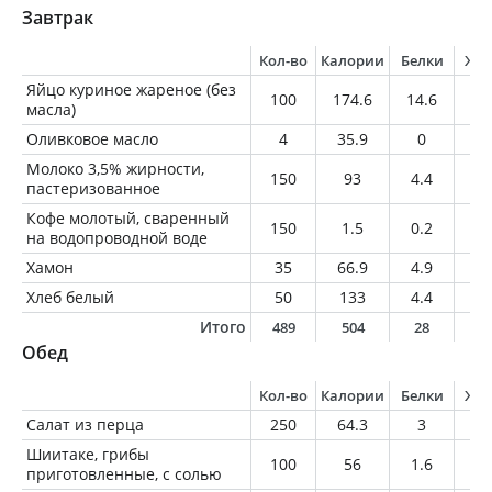
Завтрак
Кол-во
Калории
Белки
Жи
Яйцо куриное жареное (без
100
174.6
14.6
12
масла)
Оливковое масло
4
35.9
0
4
Молоко 3,5% жирности,
150
93
4.4
5.
пастеризованное
Кофе молотый, сваренный
150
1.5
0.2
0
на водопроводной воде
Хамон
35
66.9
4.9
5.
Хлеб белый
50
133
4.4
1.
Итого
489
504
28
2
Обед
Кол-во
Калории
Белки
Жи
Салат из перца
250
64.3
3
0.
Шиитаке, грибы
100
56
1.6
0.
приготовленные, с солью