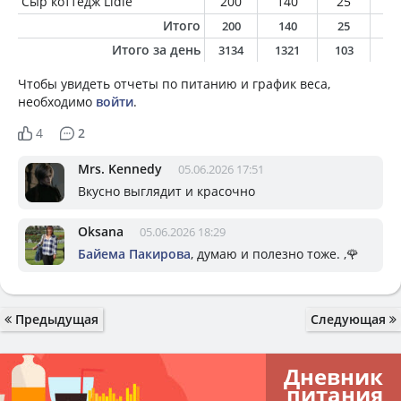
Сыр коттедж Lidle
200
140
25
1
Итого
200
140
25
1
Итого за день
3134
1321
103
5
Чтобы увидеть отчеты по питанию и график веса,
необходимо
войти
.
4
2
Mrs. Kennedy
05.06.2026 17:51
Вкусно выглядит и красочно
Oksana
05.06.2026 18:29
Байема Пакирова
, думаю и полезно тоже. ,🌹
Предыдущая
Следующая
Дневник
питания