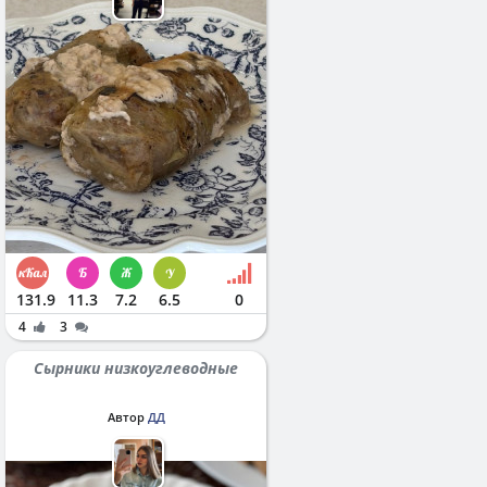
131.9
11.3
7.2
6.5
0
4
3
Сырники низкоуглеводные
Автор
ДД