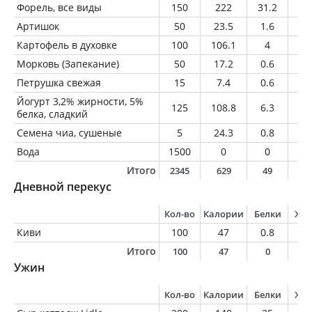
Форель, все виды
150
222
31.2
9.
Артишок
50
23.5
1.6
0.
Картофель в духовке
100
106.1
4
4.
Морковь (Запекание)
50
17.2
0.6
0
Петрушка свежая
15
7.4
0.6
0.
Йогурт 3,2% жирности, 5%
125
108.8
6.3
4
белка, сладкий
Семена чиа, сушеные
5
24.3
0.8
1.
Вода
1500
0
0
0
Итого
2345
629
49
2
Дневной перекус
Кол-во
Калории
Белки
Жи
Киви
100
47
0.8
0.
Итого
100
47
0
0
Ужин
Кол-во
Калории
Белки
Жи