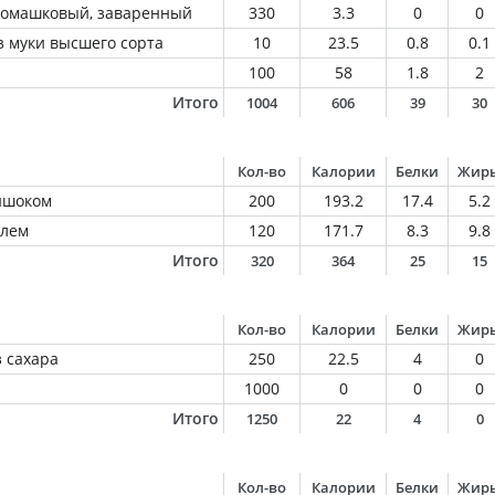
 ромашковый, заваренный
330
3.3
0
0
 муки высшего сорта
10
23.5
0.8
0.1
100
58
1.8
2
Итого
1004
606
39
30
Кол-во
Калории
Белки
Жир
тишоком
200
193.2
17.4
5.2
елем
120
171.7
8.3
9.8
Итого
320
364
25
15
Кол-во
Калории
Белки
Жир
 сахара
250
22.5
4
0
1000
0
0
0
Итого
1250
22
4
0
Кол-во
Калории
Белки
Жир