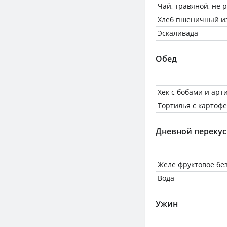
Чай, травяной, не
Хлеб пшеничный из
Эскаливада
Обед
Хек с бобами и ар
Тортилья с картоф
Дневной перекус
Желе фруктовое без
Вода
Ужин