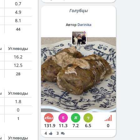
0.7
Голубцы
4.9
8.1
Автор
Darinika
44
ы
Углеводы
16.2
12.5
28
ы
Углеводы
1.8
0
1
131.9
11.3
7.2
6.5
0
4
3
ы
Углеводы