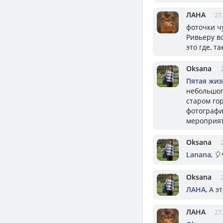
ЛАНА
27
фоточки ч
Ривьеру в
это где, т
Oksana
Пятая жизн
небольшог
старом го
фотографи
мероприяти
Oksana
Lanana
, 🎈
Oksana
ЛАНА
, А 
ЛАНА
27