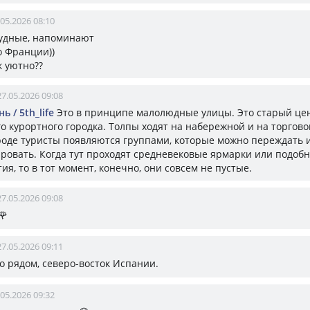
.05.2026 08:10
удные, напоминают
о Франции))
ак уютно??
27.05.2026 09:08
ь / 5th_life
Это в принципе малолюдные улицы. Это старый це
о курортного городка. Толпы ходят на набережной и на торгово
роде туристы появляются группами, которые можно переждать 
ровать. Когда тут проходят средневековые ярмарки или подоб
я, то в тот момент, конечно, они совсем не пустые.
27.05.2026 09:08
🌹
27.05.2026 09:11
это рядом, северо-восток Испании.
.05.2026 09:32