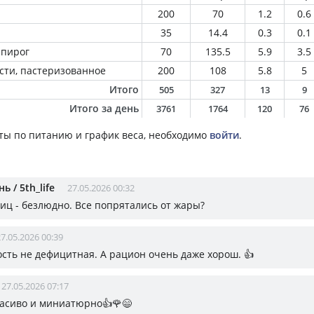
200
70
1.2
0.6
35
14.4
0.3
0.1
 пирог
70
135.5
5.9
3.5
сти, пастеризованное
200
108
5.8
5
Итого
505
327
13
9
Итого за день
3761
1764
120
76
ты по питанию и график веса, необходимо
войти
.
ь / 5th_life
27.05.2026 00:32
лиц - безлюдно. Все попрятались от жары?
7.05.2026 00:39
сть не дефицитная. А рацион очень даже хорош. 👍
27.05.2026 07:17
расиво и миниатюрно👍🌹😄