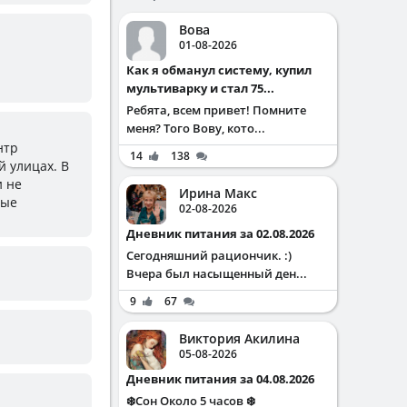
Вова
01-08-2026
Как я обманул систему, купил
мультиварку и стал 75...
Ребята, всем привет! Помните
меня? Того Вову, кото...
нтр
14
138
й улицах. В
и не
Ирина Макс
ные
02-08-2026
Дневник питания за 02.08.2026
Сегодняшний рациончик. :)
Вчера был насыщенный ден...
9
67
Виктория Акилина
05-08-2026
Дневник питания за 04.08.2026
❄️Сон Около 5 часов ❄️