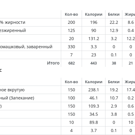
Кол-во
Калории
Белки
Жир
3% жирности
200
196
22.2
8.6
безжиренный
125
90
12.9
0.4
20
131.2
3.2
12.2
 ромашковый, заваренный
330
3.3
0
0
7
23
0.1
0
Итого
682
443
38
21
с
Кол-во
Калории
Белки
Жир
ное вкрутую
150
238.1
19.2
17.4
ный (Запекание)
100
46.1
10.7
0.2
)
150
109.3
2.9
0.6
150
34.5
3.8
0.5
10
89.8
0
10
а
4
3.7
0.1
0