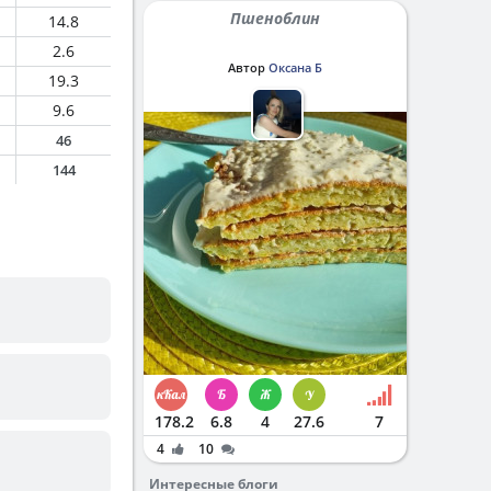
Пшеноблин
14.8
2.6
Автор
Оксана Б
19.3
9.6
46
144
178.2
6.8
4
27.6
7
4
10
Интересные блоги