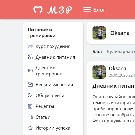
Блог
Питание и
Oksana
тренировки
Курс похудения
Блог
Кулинарная 
Дневник питания
Дневник
Oksana
тренировок
26.05.2026 22:
Вес и измерения
Дневник питани
Общая лента
Опять случайно пол
темнеть и сахарить
Рецепты
пробе пирога получ
главное не набрать.
Статьи
Фото прогулка по с
Истории успеха