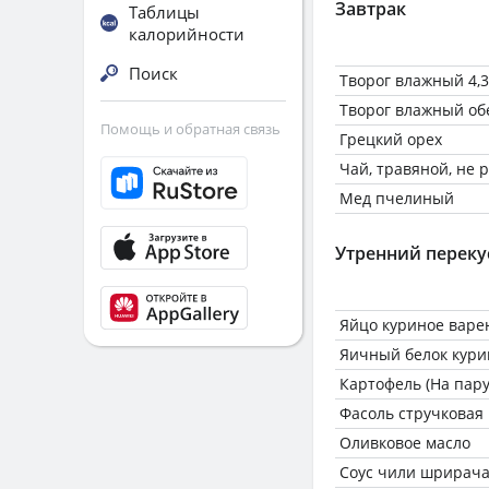
Завтрак
Таблицы
калорийности
Поиск
Творог влажный 4,
Творог влажный о
Помощь и обратная связь
Грецкий орех
Чай, травяной, не
Мед пчелиный
Утренний переку
Яйцо куриное варе
Яичный белок кури
Картофель (На пару
Фасоль стручковая
Оливковое масло
Соус чили шрирач