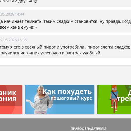
 меня там друзья 😊
.05.2026 14:44
а начинает темнеть, таким сладким становится. ну правда, ког
сем хана ему)))))))
27.05.2026 16:36
этому я его в овсяный пирог и употребила , пирог слегка сладко
олучился источник углеводов и завтрак удобный.
Как похудеть
вник
ания
тре
пошаговый курс
ПРАВООБЛАДАТЕЛЯМ