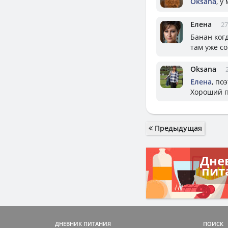
Oksana
, у
Елена
27
Банан когд
там уже сов
Oksana
Елена
, по
Хороший п
Предыдущая
Дне
пит
ДНЕВНИК ПИТАНИЯ
ПОИСК