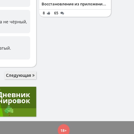
Восстановление из приложени...
8
65
да не чёрный,
ватый.
Следующая
Дневник
нировок
18+