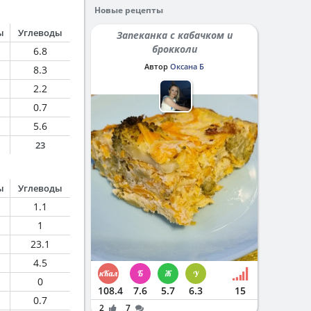
Новые рецепты
ы
Углеводы
Запеканка с кабачком и
брокколи
6.8
Автор
Оксана Б
8.3
2.2
0.7
5.6
23
ы
Углеводы
1.1
1
23.1
4.5
0
108.4
7.6
5.7
6.3
15
0.7
2
7