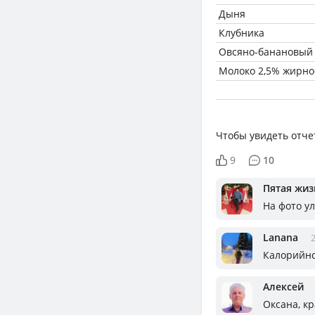
Дыня
Клубника
Овсяно-банановый
Молоко 2,5% жирно
Чтобы увидеть отче
9
10
Пятая жизн
На фото у
Lanana
2
Калорийно
Алексей
Оксана, к