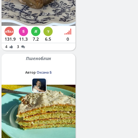
131.9
11.3
7.2
6.5
0
4
3
Пшеноблин
Автор
Оксана Б