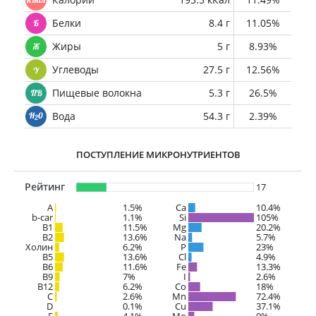
Белки
8.4 г
11.05%
Жиры
5 г
8.93%
Углеводы
27.5 г
12.56%
Пищевые волокна
5.3 г
26.5%
Вода
54.3 г
2.39%
ПОСТУПЛЕНИЕ МИКРОНУТРИЕНТОВ
Рейтинг
17
A
1.5%
Ca
10.4%
b-car
1.1%
Si
105%
В1
11.5%
Mg
20.2%
B2
13.6%
Na
5.7%
Холин
6.2%
P
23%
B5
13.6%
Cl
4.9%
B6
11.6%
Fe
13.3%
B9
7%
I
2.6%
B12
6.2%
Co
18%
C
2.6%
Mn
72.4%
D
0.1%
Cu
37.1%