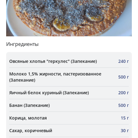
Ингредиенты
Овсяные хлопья "геркулес" (Запекание)
240 г
Молоко 1,5% жирности, пастеризованное
500 г
(Запекание)
Яичный белок куриный (Запекание)
200 г
Банан (Запекание)
500 г
Корица, молотая
15 г
Сахар, коричневый
30 г