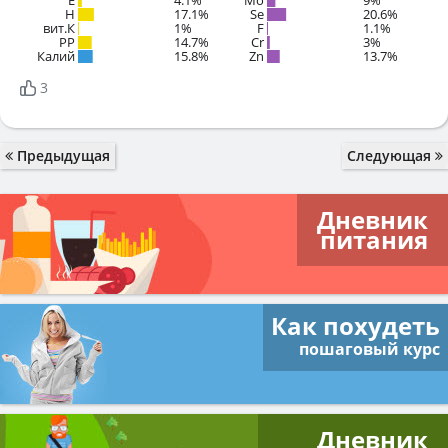
E
4.1%
Mo
9%
H
17.1%
Se
20.6%
вит.К
1%
F
1.1%
PP
14.7%
Cr
3%
Калий
15.8%
Zn
13.7%
3
Предыдущая
Следующая
Дневник
питания
Как похудеть
пошаговый курс
Дневник