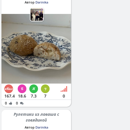
Автор
Darinika
167.4
18.6
7.3
7
0
0
0
Рулетики из лаваша с
говядиной
Автор
Darinika