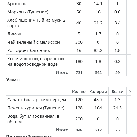
Артишок
30
14.1
1
2.
Морковь (Тушение)
50
16
0.6
0
Хлеб пшеничный из муки 2
40
91.2
3.4
0.
сорта
Лимон
5
1.7
0
0
Чай зелёный с мелиссой
300
0
0
0
Рот фронт батончик
16
83.2
1.8
4.
Кофе молотый, сваренный
180
1.8
0.2
0
на водопроводной воде
Итого
731
562
29
3
Ужин
Кол-во
Калории
Белки
Жи
Салат с болгарским перцем
120
48.7
1.3
3
Печень куриная (Тушение)
128
164
24.3
7
Вода, бутилированная, в
200
0
0
0
общем
Итого
448
212
25
1