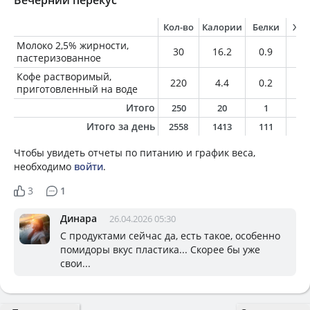
Вечерний перекус
Кол-во
Калории
Белки
Жи
Молоко 2,5% жирности,
30
16.2
0.9
0.
пастеризованное
Кофе растворимый,
220
4.4
0.2
0
приготовленный на воде
Итого
250
20
1
0
Итого за день
2558
1413
111
6
Чтобы увидеть отчеты по питанию и график веса,
необходимо
войти
.
3
1
Динара
26.04.2026 05:30
С продуктами сейчас да, есть такое, особенно
помидоры вкус пластика... Скорее бы уже
свои...