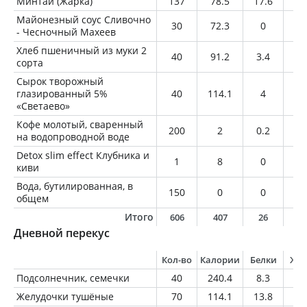
Минтай (Жарка)
137
78.5
17.6
0.
Майонезный соус Сливочно
30
72.3
0
7.
- Чесночный Махеев
Хлеб пшеничный из муки 2
40
91.2
3.4
0.
сорта
Сырок творожный
глазированный 5%
40
114.1
4
6.
«Светаево»
Кофе молотый, сваренный
200
2
0.2
0
на водопроводной воде
Detox slim effect Клубника и
1
8
0
0
киви
Вода, бутилированная, в
150
0
0
0
общем
Итого
606
407
26
1
Дневной перекус
Кол-во
Калории
Белки
Жи
Подсолнечник, семечки
40
240.4
8.3
21
Желудочки тушёные
70
114.1
13.8
5.