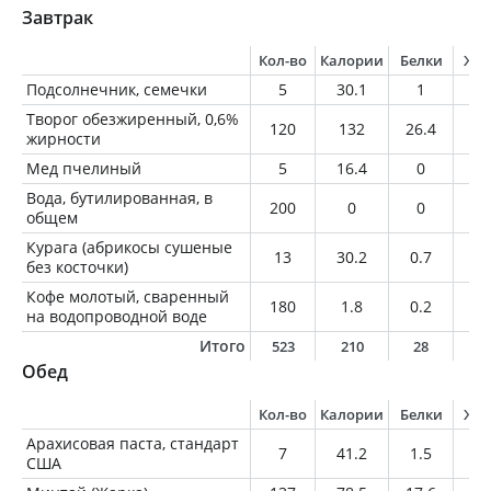
Завтрак
Кол-во
Калории
Белки
Жи
Подсолнечник, семечки
5
30.1
1
2.
Творог обезжиренный, 0,6%
120
132
26.4
0.
жирности
Мед пчелиный
5
16.4
0
0
Вода, бутилированная, в
200
0
0
0
общем
Курага (абрикосы сушеные
13
30.2
0.7
0
без косточки)
Кофе молотый, сваренный
180
1.8
0.2
0
на водопроводной воде
Итого
523
210
28
3
Обед
Кол-во
Калории
Белки
Жи
Арахисовая паста, стандарт
7
41.2
1.5
3.
США