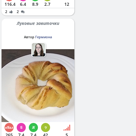
116.4
6.4
8.9
2.7
12
2
2
Луковые завиточки
Автор
Гермиона
265
7.4
7.4
42
5