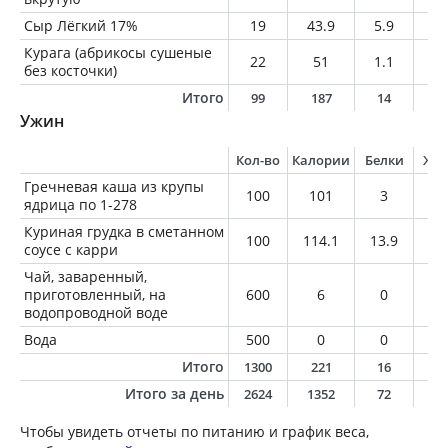
Сыр Лёгкий 17%
19
43.9
5.9
2.
Курага (абрикосы сушеные
22
51
1.1
0.
без косточки)
Итого
99
187
14
9
Ужин
Кол-во
Калории
Белки
Жи
Гречневая каша из крупы
100
101
3
3.
ядрица по 1-278
Куриная грудка в сметанном
100
114.1
13.9
5.
соусе с карри
Чай, заваренный,
приготовленный, на
600
6
0
0
водопроводной воде
Вода
500
0
0
0
Итого
1300
221
16
8
Итого за день
2624
1352
72
5
Чтобы увидеть отчеты по питанию и график веса,