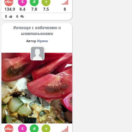
134.9
8.4
7.8
7.5
8
8
6
Яичница с кабачками и
шампиньонами
Автор
Ирина