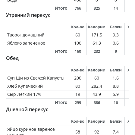
Итого
766
325
14
1
Утренний перекус
Кол-во
Калории
Белки
Жи
Творог домашний
60
171.5
9.3
8
Яблоко запеченое
100
61.3
0.6
0.
Итого
160
232
9
8
Обед
Кол-во
Калории
Белки
Жи
Суп Щи из Свежей Капусты
200
60
1.6
2.
Хлеб Купеческий
80
282.4
8.8
7.
Сыр Лёгкий 17%
19
43.9
5.9
2.
Итого
299
386
16
1
Дневной перекус
Кол-во
Калории
Белки
Жи
Яйцо куриное вареное
58
92
7.4
6.
вкрутую