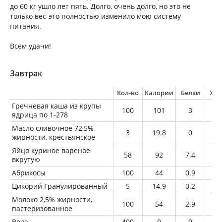
до 60 кг ушло лет пять. Долго, очень долго, но это не
только вес-это полностью изменило мою систему
питания.
Всем удачи!
Завтрак
Кол-во
Калории
Белки
Жи
Гречневая каша из крупы
100
101
3
3.
ядрица по 1-278
Масло сливочное 72,5%
3
19.8
0
2.
жирности, крестьянское
Яйцо куриное вареное
58
92
7.4
6.
вкрутую
Абрикосы
100
44
0.9
0.
Цикорий Гранулированный
5
14.9
0.2
0
Молоко 2,5% жирности,
100
54
2.9
2.
пастеризованное
Вода
400
0
0
0