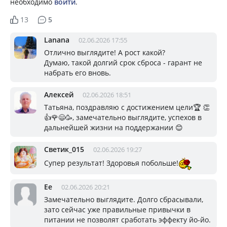
необходимо
войти
.
13
5
Lanana
02.06.2026 17:55
Отлично выглядите! А рост какой?
Думаю, такой долгий срок сброса - гарант не
набрать его вновь.
Алексей
02.06.2026 18:51
Татьяна, поздравляю с достижением цели🏆 👏
👍🌹😄🥳, замечательно выглядите, успехов в
дальнейшей жизни на поддержании 😊
Светик_015
02.06.2026 19:27
Супер результат! Здоровья побольше!
Ee
02.06.2026 20:21
Замечательно выглядите. Долго сбрасывали,
зато сейчас уже правильные привычки в
питании не позволят сработать эффекту йо-йо.