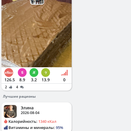
126.5
8.9
3.2
13.9
0
2
4
Лучшие рационы
Элина
2026-08-04
Калорийность:
1340 кКал
Витамины и минералы:
95%