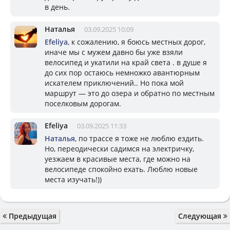
в день.
Наталья
03.09.2025 10:09
Efeliya
, к сожалению, я боюсь местных дорог,
иначе мы с мужем давно бы уже взяли
велосипед и укатили на край света . в душе я
до сих пор остаюсь немножко авантюрным
искателем приключений.. Но пока мой
маршрут — это до озера и обратно по местным
поселковым дорогам.
Efeliya
03.09.2025 11:33
Наталья
, по трассе я тоже не люблю ездить.
Но, переодически садимся на электричку,
уезжаем в красивые места, где можно на
велосипеде спокойно ехать. Люблю новые
места изучать!))
Предыдущая
Следующая