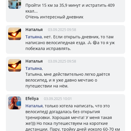
Пройти 15 км за 35,9 минут и истратить 409
ккал...
ОЧень интересный дневник
Наталья
03.09.2025 09:58
Татьяна
, нет. Если открыть дневник, то там
написано велосипедная езда. 🚴 😄а то я уж
побежала исправлять.
Наталья
03.09.2025 09:58
Татьяна
,
Татьяна, мне действительно легко даётся
велосипед, и я уже давно мечтаю о
путешествии на нём.
Efeliya
03.09.2025 10:01
Наталья
, только хотела написать, что это
велосипед) догадалась без открытия
тренировки. Хорошая мечта! У меня такая
же!))) Но пока путешествуем на короткие
дистанции. Пару, тройку дней иоколо 60-70 км