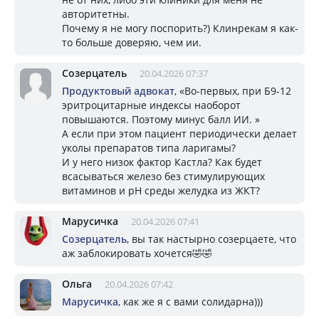
авторитетны.
Почему я не могу поспорить?) Клинрекам я как-
то больше доверяю, чем ии.
Созерцатель
20.04.2026 07:37
Продуктовый адвокат
, «Во-первых, при Б9-12
эритроцитарные индексы наоборот
повышаются. Поэтому минус балл ИИ. »
А если при этом пациент периодически делает
уколы препаратов типа ларигамы?
И у него низок фактор Кастла? Как будет
всасываться железо без стимулирующих
витаминов и pH среды желудка из ЖКТ?
Марусичка
20.04.2026 07:41
Созерцатель
, вы так настырно созерцаете, что
аж заблокировать хочется🤣🤣
Ольга
20.04.2026 07:42
Марусичка
, как же я с вами солидарна)))