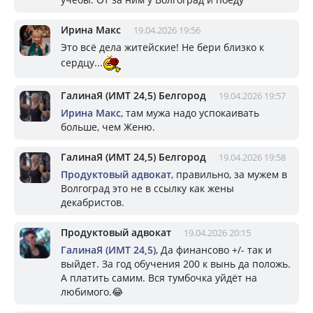
Ирина Макс
19.04.2026 19:56
Это всё дела житейские! Не бери близко к
сердцу...
ГалинаЯ (ИМТ 24,5) Белгород
19.04.2026 19:57
Ирина Макс
, там мужа надо успокаивать
больше, чем Женю.
ГалинаЯ (ИМТ 24,5) Белгород
19.04.2026 19:58
Продуктовый адвокат
, правильно, за мужем в
Волгоград это не в ссылку как жены
декабристов.
Продуктовый адвокат
19.04.2026 20:15
ГалинаЯ (ИМТ 24,5)
, Да финансово +/- так и
выйдет. За год обучения 200 к вынь да положь.
А платить самим. Вся тумбочка уйдёт на
любимого.😂