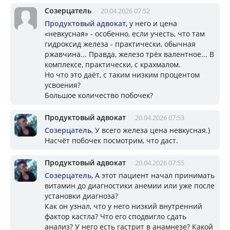
Созерцатель
20.04.2026 07:52
Продуктовый адвокат
, у него и цена
«невкусная» - особенно, если учесть, что там
гидроксид железа - практически, обычная
ржавчина... Правда, железо трёх валентное... В
комплексе, практически, с крахмалом.
Но что это даёт, с таким низким процентом
усвоения?
Большое количество побочек?
Продуктовый адвокат
20.04.2026 07:53
Созерцатель
, У всего железа цена невкусная.)
Насчёт побочек посмотрим, что даст.
Продуктовый адвокат
20.04.2026 07:55
Созерцатель
, А этот пациент начал принимать
витамин до диагностики анемии или уже после
установки диагноза?
Как он узнал, что у него низкий внутренний
фактор кастла? Что его сподвигло сдать
анализ? У него есть гастрит в анамнезе? Какой