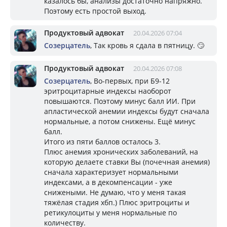
казалось бы, анализы достаточно напряжно.
Поэтому есть простой выход.
Продуктовый адвокат
20.04.2026 07:04
Созерцатель
, Так кровь я сдала в пятницу. 🙄
Продуктовый адвокат
20.04.2026 07:08
Созерцатель
, Во-первых, при Б9-12
эритроцитарные индексы наоборот
повышаются. Поэтому минус балл ИИ. При
апластической анемии индексы будут сначала
нормальные, а потом снижены. Ещё минус
балл.
Итого из пяти баллов осталось 3.
Плюс анемия хронических заболеваний, на
которую делаете ставки Вы (почечная анемия)
сначала характеризует нормальными
индексами, а в декомпенсации - уже
снижеными. Не думаю, что у меня такая
тяжёлая стадия хбп.) Плюс эритроциты и
ретикулоциты у меня нормальные по
количеству.