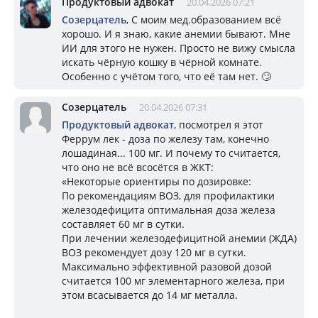
Продуктовый адвокат
20.04.2026 07:21
Созерцатель
, С моим мед.образованием всё
хорошо. И я знаю, какие анемии бывают. Мне
ИИ для этого не нужен. Просто не вижу смысла
искать чёрную кошку в чёрной комнате.
Особенно с учётом того, что её там нет. 🙄
Созерцатель
20.04.2026 07:31
Продуктовый адвокат
, посмотрел я этот
Феррум лек - доза по железу там, конечно
лошадиная... 100 мг. И почему то считается,
что оно не всё всосётся в ЖКТ:
«Некоторые ориентиры по дозировке:
По рекомендациям ВОЗ, для профилактики
железодефицита оптимальная доза железа
составляет 60 мг в сутки.
При лечении железодефицитной анемии (ЖДА)
ВОЗ рекомендует дозу 120 мг в сутки.
Максимально эффективной разовой дозой
считается 100 мг элементарного железа, при
этом всасывается до 14 мг металла.