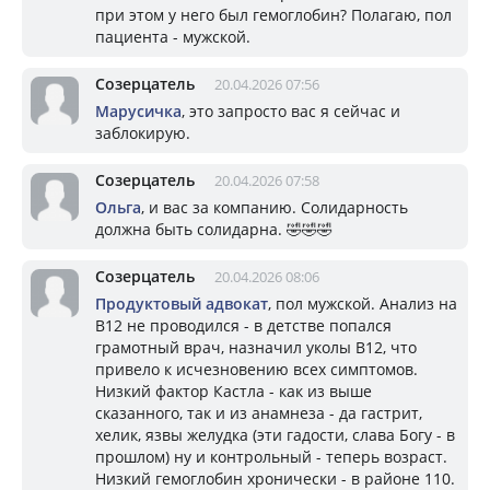
при этом у него был гемоглобин? Полагаю, пол
пациента - мужской.
Созерцатель
20.04.2026 07:56
Марусичка
, это запросто вас я сейчас и
заблокирую.
Созерцатель
20.04.2026 07:58
Ольга
, и вас за компанию. Солидарность
должна быть солидарна. 🤣🤣🤣
Созерцатель
20.04.2026 08:06
Продуктовый адвокат
, пол мужской. Анализ на
В12 не проводился - в детстве попался
грамотный врач, назначил уколы В12, что
привело к исчезновению всех симптомов.
Низкий фактор Кастла - как из выше
сказанного, так и из анамнеза - да гастрит,
хелик, язвы желудка (эти гадости, слава Богу - в
прошлом) ну и контрольный - теперь возраст.
Низкий гемоглобин хронически - в районе 110.