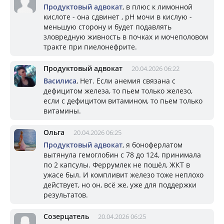
Продуктовый адвокат
, в плюс к лимонной
кислоте - она сдвинет , pH мочи в кислую -
меньшую сторону и будет подавлять
зловредную живность в почках и мочеполовом
тракте при пиелонефрите.
Продуктовый адвокат
20.04.2026 06:22
Василиса
, Нет. Если анемия связана с
дефицитом железа, то пьем только железо,
если с дефицитом витамином, то пьем только
витамины.
Ольга
20.04.2026 06:25
Продуктовый адвокат
, я боноферлатом
вытянула гемоглобин с 78 до 124, принимала
по 2 капсулы. Феррумлек не пошёл, ЖКТ в
ужасе был. И компливит железо тоже неплохо
действует, но он, всё же, уже для поддержки
результатов.
Созерцатель
20.04.2026 06:25