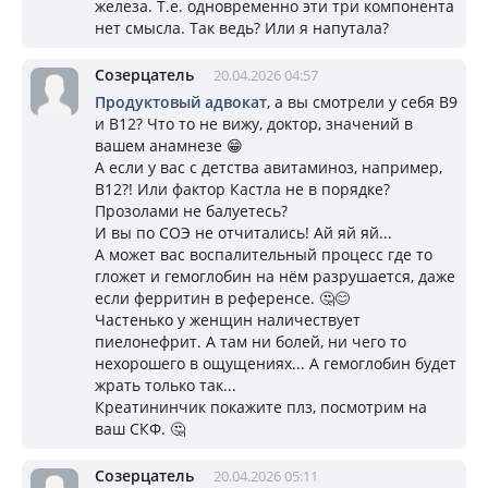
железа. Т.е. одновременно эти три компонента
нет смысла. Так ведь? Или я напутала?
Созерцатель
20.04.2026 04:57
Продуктовый адвокат
, а вы смотрели у себя В9
и В12? Что то не вижу, доктор, значений в
вашем анамнезе 😁
А если у вас с детства авитаминоз, например,
В12?! Или фактор Кастла не в порядке?
Прозолами не балуетесь?
И вы по СОЭ не отчитались! Ай яй яй...
А может вас воспалительный процесс где то
гложет и гемоглобин на нём разрушается, даже
если ферритин в референсе. 🤔😊
Частенько у женщин наличествует
пиелонефрит. А там ни болей, ни чего то
нехорошего в ощущениях... А гемоглобин будет
жрать только так...
Креатининчик покажите плз, посмотрим на
ваш СКФ. 🤔
Созерцатель
20.04.2026 05:11