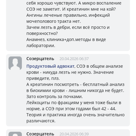
себя хорошо чувствуют. А микро воспаление
СОЭ не заметит. И креатинин мне на кой?
Ангины леченые правильно, инфекций
мочеполового тракта нет.
Зачем лезть в дебри, если всё просто и
поверхностно?
Анамнез, клиника+доп.методы в виде
лаборатории.
Созерцатель
20.04.2026 06:37
Продуктовый адвокат
, СОЭ в общем анализе
крови - никуда лезть не нужно. Значение
приведите, плз.
А креатинин посмотреть - бесплатный анализ
в биохимии крови - лишним никогда не будет.
Зато контроль за почками.
Лейкоциты по фракциям у меня тоже были в
норме, а СОЭ при этом годами был 42 - 44.
Теория и практика иногда очень значительно
различаются.
Созерцатель
20.04.2026 06:39