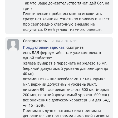
Так что Ваше доказательство тянет, дай бог, на
три.)
Генетические проблемы можно исключить
сразу: нет клиники. Узнать по приколу в 20 лет
про серповидно клеточную анемию не
получится. О ней узнают намного раньше.
Созерцатель
20.04.2026 07:11
Продуктовый адвокат
, смотрите,
есть БАД феррумтабс - там уже комплекс в
одной таблетке:
железа фумарат в пересчёте на железо 16 мг,
(верхний допустимый уровень для женщин до
40 мг),
витамин В12 - цианокобаламин 7 мг (норма 1
мкг, верхний допустимый уровень 9мкг),
витамин В9 - фолиевая кислота 500 мкг (норма
200 мкг, верхний допустимый уровень 600 мкг)
все значения с допуском характерным для БАД
+/- 15 - 20%.
Принимать лучше натощак или принимая
дополнительно пол грамма лимонной кислоты