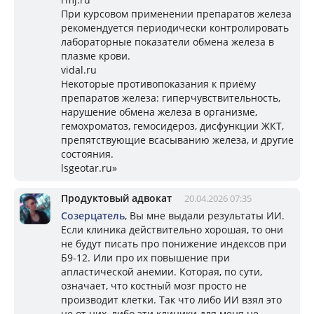
При курсовом применении препаратов железа
рекомендуется периодически контролировать
лабораторные показатели обмена железа в
плазме крови.
vidal.ru
Некоторые противопоказания к приёму
препаратов железа: гиперчувствительность,
нарушение обмена железа в организме,
гемохроматоз, гемосидероз, дисфункции ЖКТ,
препятствующие всасыванию железа, и другие
состояния.
lsgeotar.ru»
Продуктовый адвокат
20.04.2026 07:35
Созерцатель
, Вы мне выдали результаты ИИ.
Если клиника действительно хорошая, то они
не будут писать про понижение индексов при
Б9-12. Или про их повышение при
апластической анемии. Которая, по сути,
означает, что костный мозг просто не
производит клетки. Так что либо ИИ взял это
не от них, либо эти клиники для меня не