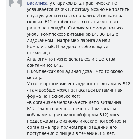
Василиса
, у стариков В12 практически не
усваивается из ЖКТ, поэтому можно не тратить
впустую деньги на этот анализ. И не важно,
сколько В12 в таблетке - в организм он всё
равно не попадёт. Старикам помогут только
уколы комплексов витаминов В1, В6, В12 с
лидокаином - например ларигама или
КомплигамВ. Я их делаю себе каждые
полмесяца.
Аналогично нужно делать если с детства
авитаминоз В12.
В комплексах лошадиная доза - что то около
месяца.
У нас в организме есть «депо» по витамину В12
- там вообще может запасаться витаминная
форма на несколько лет:
«в организме человека есть депо витамина
B12. Главное депо — печень. Там запасы
кобаламина (витаминной формы B12) могут
поддерживать физиологические потребности
организма при полном прекращении его
поступления с пищей в течение 3–5 лет.