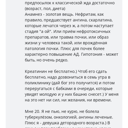
предпосылок к классической жда достаточно
(возраст, пол, диета)
Анамнез - золотая вещь. Нефритам, как
правило, предшествует ангина, скарлатина,
которые лечатся через ж, а потом наступает
стадия "а ой". Или приём нефротоксичных
препаратов, или травма почки, или образ
жизни у человека такой, или врождённая
патология почки. Плюс для почек более
характерно повышение АД. Гипотония - может
быть, но очень редко.
Креатинин не бесплатно.) Чтоб его сдать
бесплатно, надо дозвониться в семь утра в
поликлинику (дай бог это получится) и потом
переругаться с бабками в очереди, которые
увидят молодую и у них башню снесет.) У меня
на это нет ни сил, ни желания, ни времени.
Мне 20. Я не пью, не курю, не болела
туберкулёзом, онкологией, ангины леченые.
Плюс я - девушка детородного возраста.) В