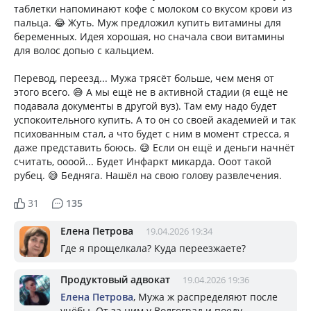
таблетки напоминают кофе с молоком со вкусом крови из
пальца. 😂 Жуть. Муж предложил купить витамины для
беременных. Идея хорошая, но сначала свои витамины
для волос допью с кальцием.
Перевод, переезд... Мужа трясёт больше, чем меня от
этого всего. 😅 А мы ещё не в активной стадии (я ещё не
подавала документы в другой вуз). Там ему надо будет
успокоительного купить. А то он со своей академией и так
психованным стал, а что будет с ним в момент стресса, я
даже представить боюсь. 😅 Если он ещё и деньги начнёт
считать, оооой... Будет Инфаркт микарда. Ооот такой
рубец. 😅 Бедняга. Нашёл на свою голову развлечения.
31
135
Елена Петрова
19.04.2026 19:34
Где я прощелкала? Куда переезжаете?
Продуктовый адвокат
19.04.2026 19:36
Елена Петрова
, Мужа ж распределяют после
учёбы. От за ним у Волгоград и поеду