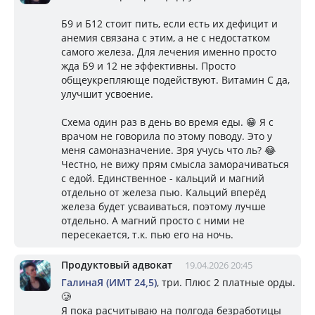
Б9 и Б12 стоит пить, если есть их дефицит и
анемия связана с этим, а не с недостатком
самого железа. Для лечения именно просто
жда Б9 и 12 не эффективны. Просто
общеукрепляюще подействуют. Витамин С да,
улучшит усвоение.
Схема один раз в день во время еды. 😁 Я с
врачом не говорила по этому поводу. Это у
меня самоназначение. Зря учусь что ль? 😂
Честно, не вижу прям смысла заморачиваться
с едой. Единственное - кальций и магний
отдельно от железа пью. Кальций вперёд
железа будет усваиваться, поэтому лучше
отдельно. А магний просто с ними не
пересекается, т.к. пью его на ночь.
Продуктовый адвокат
19.04.2026 20:45
ГалинаЯ (ИМТ 24,5)
, три. Плюс 2 платные орды.
🥲
Я пока расчитываю на полгода безработицы