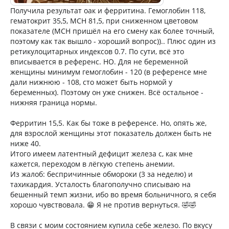
Получила результат оак и ферритина. Гемоглобин 118,
гематокрит 35,5, МСН 81,5, при сниженном цветовом
показателе (МСН пришёл на его смену как более точный,
поэтому как так вышло - хороший вопрос)).. Плюс один из
ретикулоцитарных индексов 0.7. По сути, всё это
вписывается в референс. НО. Для не беременной
женщины минимум гемоглобин - 120 (в референсе мне
дали нижнюю - 108, сто может быть нормой у
беременных). Поэтому он уже снижен. Всё остальное -
нижняя граница нормы.
Ферритин 15,5. Как бы тоже в референсе. Но, опять же,
для взрослой женщины этот показатель должен быть не
ниже 40.
Итого имеем латентный дефицит железа с, как мне
кажется, переходом в лёгкую степень анемии.
Из жалоб: беспричинные обмороки (3 за неделю) и
тахикардия. Усталость благополучно списываю на
бешенный темп жизни, ибо во время больничного, я себя
хорошо чувствовала. 😁 Я не против вернуться. 🤣🤣
В связи с моим состоянием купила себе железо. По вкусу