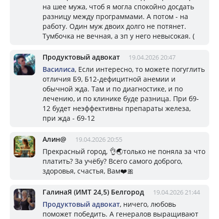
на шее мужа, чтоб я могла спокойно досдать
разницу между программами. А потом - на
работу. Один муж двоих долго не потянет.
Тумбочка не вечная, а зп у него невысокая. (
Продуктовый адвокат
19.04.2026 20:47
Василиса
, Если интересно, то можете погуглить
отличия Б9, Б12-дефицитной анемии и
обычной жда. Там и по диагностике, и по
лечению, и по клинике буде разница. При б9-
12 будет неэффективны препараты железа,
при жда - б9-12
Алин@
19.04.2026 20:55
Прекрасный город, 👌🌏только не поняла за что
платить? За учёбу? Всего самого доброго,
здоровья, счастья, Вам❤️🎀
ГалинаЯ (ИМТ 24,5) Белгород
19.04.2026 21:44
Продуктовый адвокат
, ничего, любовь
поможет победить. А генералов выращивают