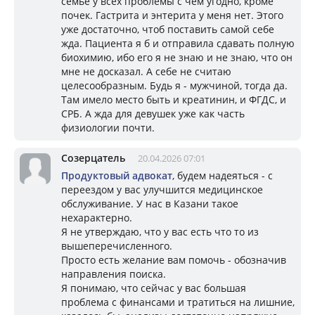
семье у всех проблемы с чем угодно, кроме
почек. Гастрита и энтерита у меня нет. Этого
уже достаточно, чтоб поставить самой себе
жда. Пациента я б и отправила сдавать полную
биохимию, ибо его я не знаю и не знаю, что он
мне не досказал. А себе не считаю
целесообразным. Будь я - мужчиной, тогда да.
Там имело место быть и креатинин, и ФГДС, и
СРБ. А жда для девушек уже как часть
физиологии почти.
Созерцатель
20.04.2026 07:01
Продуктовый адвокат
, будем надеяться - с
переездом у вас улучшится медицинское
обслуживание. У нас в Казани такое
нехарактерно.
Я не утверждаю, что у вас есть что то из
вышеперечисленного.
Просто есть желание вам помочь - обозначив
направления поиска.
Я понимаю, что сейчас у вас большая
проблема с финансами и тратиться на лишние,