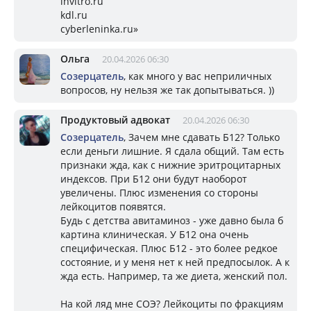
invitro.ru
kdl.ru
cyberleninka.ru»
Ольга
20.04.2026 06:30
Созерцатель
, как много у вас неприличных
вопросов, ну нельзя же так допытываться. ))
Продуктовый адвокат
20.04.2026 06:30
Созерцатель
, Зачем мне сдавать Б12? Только
если деньги лишние. Я сдала общий. Там есть
признаки жда, как с нижние эритроцитарных
индексов. При Б12 они будут наоборот
увеличены. Плюс изменения со стороны
лейкоцитов появятся.
Будь с детства авитаминоз - уже давно была б
картина клиническая. У Б12 она очень
специфическая. Плюс Б12 - это более редкое
состояние, и у меня нет к ней предпосылок. А к
жда есть. Например, та же диета, женский пол.
На кой ляд мне СОЭ? Лейкоциты по фракциям