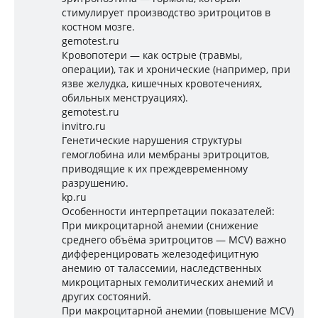
стимулирует производство эритроцитов в
костном мозге.
gemotest.ru
Кровопотери — как острые (травмы,
операции), так и хронические (например, при
язве желудка, кишечных кровотечениях,
обильных менструациях).
gemotest.ru
invitro.ru
Генетические нарушения структуры
гемоглобина или мембраны эритроцитов,
приводящие к их преждевременному
разрушению.
kp.ru
Особенности интерпретации показателей:
При микроцитарной анемии (снижение
среднего объёма эритроцитов — MCV) важно
дифференцировать железодефицитную
анемию от талассемии, наследственных
микроцитарных гемолитических анемий и
других состояний.
При макроцитарной анемии (повышение MCV)