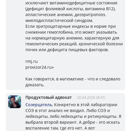
исключают витаминодефицитные состояния
(дефицит фолиевой кислоты, витамина B12),
апластические анемии, дизэритропоэз,
миелодиспластический синдром.
Если эритроцитарные индексы в норме при
снижении гемоглобина, это может указывать
на нормоцитарную анемию, характерную для
гемолитических реакций, хронической болезни
почек или дефицита пищевых факторов.
rmj.ru
provizor24.ru»
Как говорится, в математике - что и следовало
доказать.
Продуктовый адвокат
20.04.2026 06:55
Созерцатель
, Конкретно в этой лаборатории
СОЭ в этот анализ не входил. Либо СОЭ и
лейкоциты, либо лейкоциты и рктикулоциты. Я
выбрала второй вариант. А дебри - это искать
воспаление там, где его нет. А вот