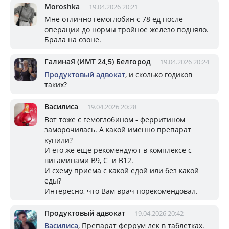
Moroshka
19.04.2026 20:21
Мне отлично гемоглобин с 78 ед после
операции до нормы тройное железо подняло.
Брала на озоне.
ГалинаЯ (ИМТ 24,5) Белгород
19.04.2026 20:24
Продуктовый адвокат
, и сколько годиков
таких?
Василиса
19.04.2026 20:28
Вот тоже с гемоглобином - ферритином
заморочилась. А какой именно препарат
купили?
И его же еще рекомендуют в комплексе с
витаминами В9, С и В12.
И схему приема с какой едой или без какой
еды?
Интересно, что Вам врач порекомендовал.
Продуктовый адвокат
19.04.2026 20:42
Василиса
, Препарат феррум лек в таблетках.