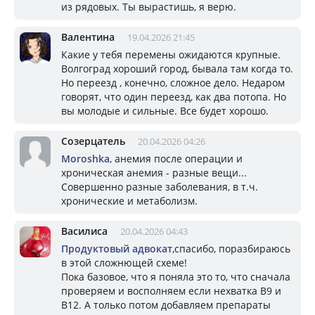
из рядовых. Ты вырастишь, я верю.
Валентина
19.04.2026 21:45
Какие у тебя перемены ожидаются крупные.
Волгоград хороший город, бывала там когда то.
Но переезд , конечно, сложное дело. Недаром
говорят, что один переезд, как два потопа. Но
вы молодые и сильные. Все будет хорошо.
Созерцатель
20.04.2026 04:26
Moroshka
, анемия после операции и
хроническая анемия - разные вещи...
Совершенно разные заболевания, в т.ч.
хронические и метаболизм.
Василиса
20.04.2026 04:43
Продуктовый адвокат
,спасибо, поразбираюсь
в этой сложнющей схеме!
Пока базовое, что я поняла это то, что сначала
проверяем и восполняем если нехватка В9 и
В12. А только потом добавляем препараты