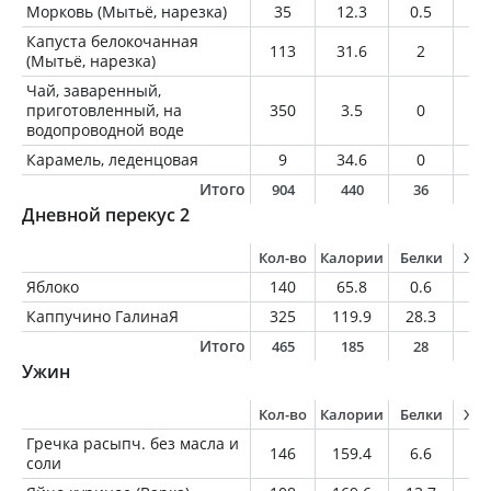
Морковь (Мытьё, нарезка)
35
12.3
0.5
0
Капуста белокочанная
113
31.6
2
0.
(Мытьё, нарезка)
Чай, заваренный,
приготовленный, на
350
3.5
0
0
водопроводной воде
Карамель, леденцовая
9
34.6
0
0
Итого
904
440
36
1
Дневной перекус 2
Кол-во
Калории
Белки
Жи
Яблоко
140
65.8
0.6
0.
Каппучино ГалинаЯ
325
119.9
28.3
0
Итого
465
185
28
0
Ужин
Кол-во
Калории
Белки
Жи
Гречка расыпч. без масла и
146
159.4
6.6
1.
соли