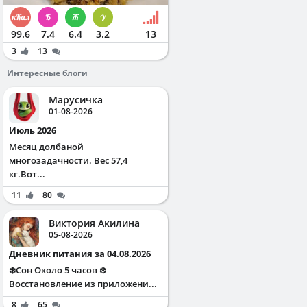
99.6
7.4
6.4
3.2
13
3
13
Интересные блоги
Марусичка
01-08-2026
Июль 2026
Месяц долбаной
многозадачности. Вес 57,4
кг.Вот...
11
80
Виктория Акилина
05-08-2026
Дневник питания за 04.08.2026
❄️Сон Около 5 часов ❄️
Восстановление из приложени...
8
65