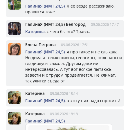
ГалинаЯ (ИМТ 24,5)
, Я ее везде рассаживаю,
нравится тоже
ГалинаЯ (ИМТ 24,5) Белгород
09.06.2026 17:47
Катерина
, с чего бы это? Трава..
Елена Петрова
09.06.2026 17:51
ГалинаЯ (ИМТ 24,5)
, я про такое и не слыхала.
Но дома я только пионы, георгины, тюльпаны и
гладиолусы сажала. Другим даже не
интересовалась. А тут вот всякое пытаюсь
завести и с трудом продвигается. Не климат,
так улитки съедают
Катерина
09.06.2026 18:14
ГалинаЯ (ИМТ 24,5)
, а это у них надо спросить!
Катерина
09.06.2026 18:18
ГалинаЯ (ИМТ 24,5)
,