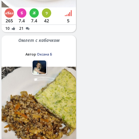
265
7.4
7.4
42
5
10
21
Омлет с кабачком
Автор
Оксана Б