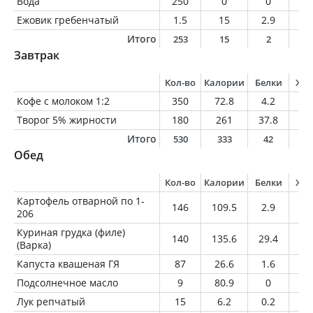
Вода
250
0
0
0
Ежовик гребенчатый
1.5
15
2.9
0.
Итого
253
15
2
0
Завтрак
Кол-во
Калории
Белки
Жи
Кофе с молоком 1:2
350
72.8
4.2
3.
Творог 5% жирности
180
261
37.8
9
Итого
530
333
42
1
Обед
Кол-во
Калории
Белки
Жи
Картофель отварной по 1-
146
109.5
2.9
0.
206
Куриная грудка (филе)
140
135.6
29.4
1.
(Варка)
Капуста квашеная ГЯ
87
26.6
1.6
0.
Подсолнечное масло
9
80.9
0
9
Лук репчатый
15
6.2
0.2
0