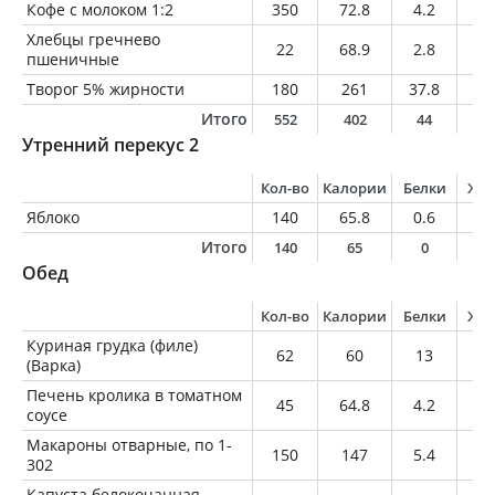
Кофе с молоком 1:2
350
72.8
4.2
3.
Хлебцы гречнево
22
68.9
2.8
0.
пшеничные
Творог 5% жирности
180
261
37.8
9
Итого
552
402
44
1
Утренний перекус 2
Кол-во
Калории
Белки
Жи
Яблоко
140
65.8
0.6
0.
Итого
140
65
0
0
Обед
Кол-во
Калории
Белки
Жи
Куриная грудка (филе)
62
60
13
0.
(Варка)
Печень кролика в томатном
45
64.8
4.2
4.
соусе
Макароны отварные, по 1-
150
147
5.4
0.
302
Капуста белокочанная