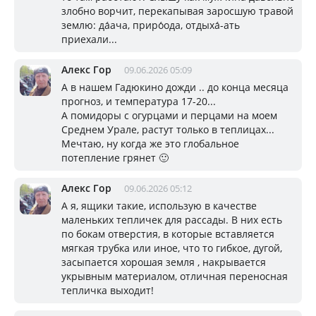
злобно ворчит, перекапывая заросшую травой
землю: да́ача, приро́ода, отдыха́-ать
приехали...
Алекс Гор
09.06.2026 05:09
А в нашем Гадюкино дожди .. до конца месяца
прогноз, и температура 17-20...
А помидоры с огурцами и перцами на моем
Среднем Урале, растут только в теплицах...
Мечтаю, ну когда же это глобальное
потепление грянет 🙂
Алекс Гор
09.06.2026 05:12
А я, ящики такие, использую в качестве
маленьких тепличек для рассады. В них есть
по бокам отверстия, в которые вставляется
мягкая трубка или иное, что то гибкое, дугой,
засыпается хорошая земля , накрывается
укрывным материалом, отличная переносная
тепличка выходит!