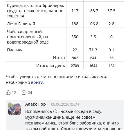
Курица, цыплята-бройлеры,
грудка, только мясо, жарено-
117
183.7
37.5
3.
тушеная
Лечо ГалинаЯ
188
106.8
2.8
4.
Чай, заваренный,
приготовленный, на
350
3.5
0
0
водопроводной воде
Пастила
22
71.3
0.1
0
Итого
902
641
56
1
Итого за день
2709
1644
132
5
Чтобы увидеть отчеты по питанию и график веса,
необходимо
войти
.
12
24
Алекс Гор
09.06.2026 05:04
Вспомнилось 🙂 , новые соседи в саду,
мужчина/женщина, ещё не совсем
познакомились, стою близ заборчика, они что
то там работают. Слышу как мужчина давольно