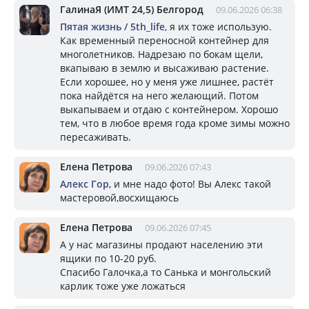
ГалинаЯ (ИМТ 24,5) Белгород
09.06.2026 06:38
Пятая жизнь / 5th_life
, я их тоже использую.
Как временный переносной контейнер для
многолетников. Надрезаю по бокам щели,
вкапываю в землю и высаживаю растение.
Если хорошее, но у меня уже лишнее, растёт
пока найдётся на него желающий. Потом
выкапываем и отдаю с контейнером. Хорошо
тем, что в любое время года кроме зимы можно
пересаживать.
Елена Петрова
09.06.2026 07:43
Алекс Гор
, и мне надо фото! Вы Алекс такой
мастеровой,восхищаюсь
Елена Петрова
09.06.2026 07:45
А у нас магазины продают населению эти
ящики по 10-20 руб.
Спасибо Галочка,а то Санька и монгольский
карлик тоже уже ложаться