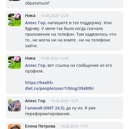
обратиться?
Ника
10.06.2026 12:28
Алекс Гор
, напишите в тех поддержку. Или
Ядрову. У меня так было когда скачала
приложение на телефон. Там задвоилось что-
то , не могла ни на компе , ни на телефоне
зайти.
Ника
10.06.2026 12:36
Алекс Гор
, вот ссылка на сообщение из его
профиля.
https://health-
diet.ru/people/user/1/blog/394895/
Алекс Гор
10.06.2026 12:37
ГалинаЯ (ИМТ 24,5)
, да ну их. Я уже
переформатирования.
Елена Петрова
10.06.2026 17:37