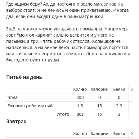
Где ящики беру? Ах, да постоянно возле магазинов на
выброс стоят. Я не ленюсь и один прихватываю. Иногда
два, если они входят один в один матрёшкой.
Ещё на ящики можно укладывать помидоры. Например,
сорт "монгол карлик" сильно ветвится и у него не
пасынки, а три - пять рабочих стволов. Колышков не
напасёшься, а на земле лёжа часть помидоров портятся,
или грязные и неприятно собирать. Лежа на ящиках они
благоденствуют от души.
Питьё на день
Кол-во
Калории
Белки
Жи
Вода
300
0
0
0
Ежовик гребенчатый
1.5
15
2.9
0.
Итого
303
15
2
0
Завтрак
Кол-во
Калории
Белки
Жи