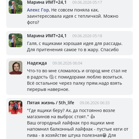
Марина ИМТ=24,1
09.06.2026 05:17
Алекс Гор
, Не совсем поняла как,
заинтересовала идея с тепличкой. Можно
фото?
Марина ИМТ=24,1
09.06.2026 05:18
Галя, с ящиками хорошая идея для рассады.
Для притенения самое то в жару. Спасибо
Надежда
09.06.2026 06:04
Что-то во мне сломалось и огород мне стал не
в радость 🤔 с помидорами люблю возиться.
Всё остальное через палку прям.надо взять
перерыв наверное.
Пятая жизнь / 5th_life
09.06.2026 06:33
"Где ящики беру? Ах, да постоянно возле
магазинов на выброс стоят." 👍
Ваш огородный лайфхак про ящики мне
напомнил балконный лайфхак - пустые кеги от
пива - в хозяйстве штука полезная😁 Для