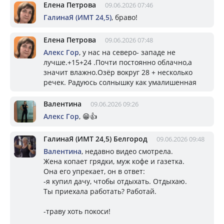
Елена Петрова
09.06.2026 07:46
ГалинаЯ (ИМТ 24,5)
, браво!
Елена Петрова
09.06.2026 07:48
Алекс Гор
, у нас на северо- западе не
лучше.+15+24 .Почти постоянно облачно,а
значит влажно.Озёр вокруг 28 + несколько
речек. Радуюсь солнышку как умалишенная
Валентина
09.06.2026 09:26
Алекс Гор
, 😁👍
ГалинаЯ (ИМТ 24,5) Белгород
09.06.2026 09:48
Валентина
, недавно видео смотрела.
Жена копает грядки, муж кофе и газетка.
Она его упрекает, он в ответ:
-я купил дачу, чтобы отдыхать. Отдыхаю.
Ты приехала работать? Работай.
-траву хоть покоси!