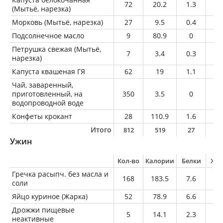
72
20.2
1.3
0.
(Мытьё, нарезка)
Морковь (Мытьё, нарезка)
27
9.5
0.4
0
Подсолнечное масло
9
80.9
0
9
Петрушка свежая (Мытьё,
7
3.4
0.3
0
нарезка)
Капуста квашеная ГЯ
62
19
1.1
0.
Чай, заваренный,
приготовленный, на
350
3.5
0
0
водопроводной воде
Конфеты крокант
28
110.9
1.6
10
Итого
812
519
27
2
Ужин
Кол-во
Калории
Белки
Жи
Гречка расыпч. без масла и
168
183.5
7.6
2
соли
Яйцо куриное (Жарка)
52
78.9
6.6
5.
Дрожжи пищевые
5
14.1
2.3
0.
неактивные