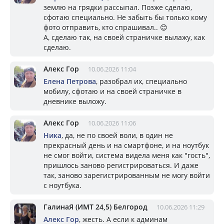
землю на грядки рассыпал. Позже сделаю,
сфотаю специально. Не забыть бы только кому
фото отправить, кто спрашивал.. 😊
А, сделаю так, на своей страничке вылажу, как
сделаю.
Алекс Гор
10.06.2026 11:04
Елена Петрова
, разобрал их, специально
мобилу, сфотаю и на своей страничке в
дневнике выложу.
Алекс Гор
10.06.2026 11:06
Ника
, да, не по своей воли, в один не
прекрасный день и на смартфоне, и на ноутбук
не смог войти, система видела меня как "гость",
пришлось заново регистрироваться. И даже
так, заново зарегистрированным не могу войти
с ноутбука.
ГалинаЯ (ИМТ 24,5) Белгород
10.06.2026 11:29
Алекс Гор
, жесть. А если к админам