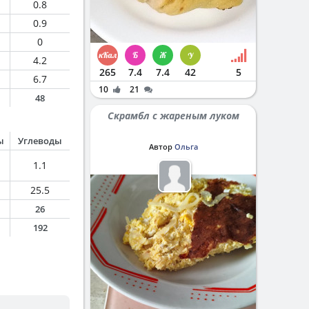
0.8
0.9
0
4.2
265
7.4
7.4
42
5
6.7
10
21
48
Скрамбл с жареным луком
ы
Углеводы
Автор
Ольга
1.1
25.5
26
192