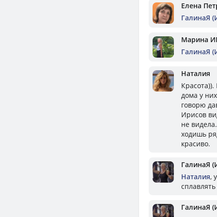
Елена Пет
ГалинаЯ (
Марина И
ГалинаЯ (
Наталия
Красота)).
дома у них
говорю дав
Ирисов ви
не видела.
ходишь ря
красиво.
ГалинаЯ (
Наталия
,
сплавлять 
ГалинаЯ (