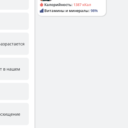
Калорийность:
1387 кКал
Витамины и минералы:
98%
разрастается
ют в нашем
восхищение