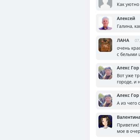
Как уютно 
Алексей
Галина, ка
ЛАНА
07
очень крас
с белыми 
Алекс Гор
Вот уже тр
городе, и 
Алекс Гор
А из чего
Валентин
Приветик!
мое в оче