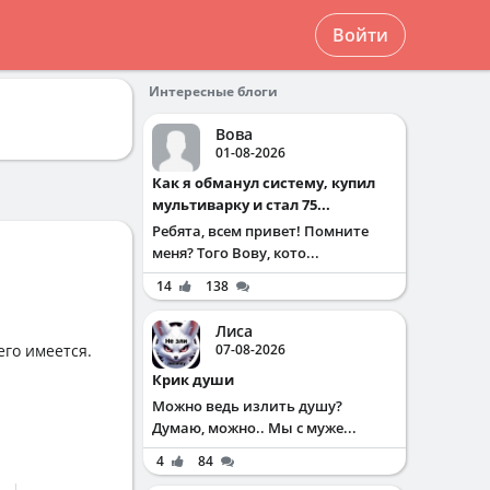
Войти
Интересные блоги
Вова
01-08-2026
Как я обманул систему, купил
мультиварку и стал 75...
Ребята, всем привет! Помните
меня? Того Вову, кото...
14
138
Лиса
его имеется.
07-08-2026
Крик души
Можно ведь излить душу?
Думаю, можно.. Мы с муже...
4
84