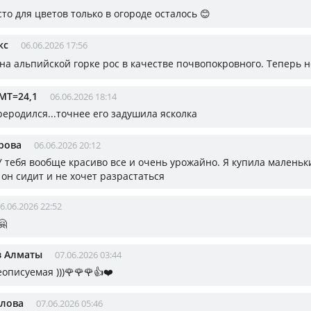
то для цветов только в огороде осталось 😊
кс
06.06.2026 17:56
на альпийской горке рос в качестве почвопокровного. Теперь не
МТ=24,1
06.06.2026 18:14
реродился...точнее его задушила ясколка
рова
06.06.2026 20:12
У тебя вообще красиво все и очень урожайно. Я купила маленьки
 он сидит и не хочет разрастаться
6.06.2026 22:52
🤗
з Алматы
07.06.2026 03:44
описуемая )))🌹🌹🌹👍❤️
олова
07.06.2026 05:46