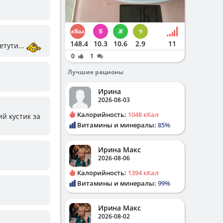
148.4
10.3
10.6
2.9
11
тути...
0
1
Лучшие рационы
Ирина
2026-08-03
Калорийность:
1048 кКал
й кустик за
Витамины и минералы:
85%
Ирина Макс
2026-08-06
Калорийность:
1394 кКал
Витамины и минералы:
99%
Ирина Макс
2026-08-02