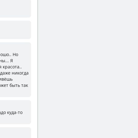
рошо.. Но
ы... Я
 красота..
 даже никогда
живёшь
ожет быть так
адо куда-то