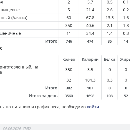
оя
2
5.7
0.5
0.1
 пищевые
5
21.4
2.6
0.2
нный (Аляска)
60
67.8
13.3
1.6
350
40.6
2.1
1.8
пшеничные
11
34.4
1.4
0.3
Итого
746
474
35
14
с
Кол-во
Калории
Белки
Жир
приготовленный, на
350
3.5
0
0
е
32
104.3
0.3
0
Итого
382
107
0
0
Итого за день
3560
1698
108
52
ты по питанию и график веса, необходимо
войти
.
06.06.2026 17:52