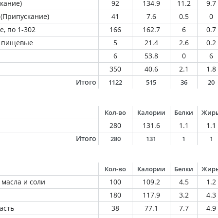
кание)
92
134.9
11.2
9.7
 (Припускание)
41
7.6
0.5
0
, по 1-302
166
162.7
6
0.7
 пищевые
5
21.4
2.6
0.2
6
53.8
0
6
350
40.6
2.1
1.8
Итого
1122
515
36
20
Кол-во
Калории
Белки
Жир
280
131.6
1.1
1.1
Итого
280
131
1
1
Кол-во
Калории
Белки
Жир
 масла и соли
100
109.2
4.5
1.2
180
117.9
3.2
4.3
асть
38
77.1
7.7
4.9