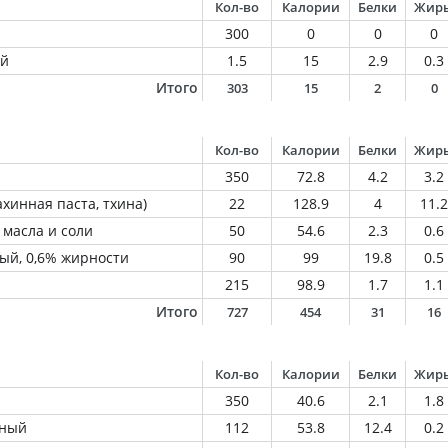
Кол-во
Калории
Белки
Жир
300
0
0
0
ый
1.5
15
2.9
0.3
Итого
303
15
2
0
Кол-во
Калории
Белки
Жир
350
72.8
4.2
3.2
ахинная паста, тхина)
22
128.9
4
11.2
 масла и соли
50
54.6
2.3
0.6
ый, 0,6% жирности
90
99
19.8
0.5
215
98.9
1.7
1.1
Итого
727
454
31
16
Кол-во
Калории
Белки
Жир
350
40.6
2.1
1.8
иный
112
53.8
12.4
0.2