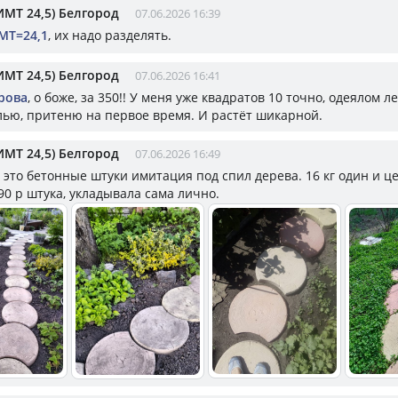
ИМТ 24,5) Белгород
07.06.2026 16:39
МТ=24,1
, их надо разделять.
ИМТ 24,5) Белгород
07.06.2026 16:41
рова
, о боже, за 350!! У меня уже квадратов 10 точно, одеялом л
лью, притеню на первое время. И растёт шикарной.
ИМТ 24,5) Белгород
07.06.2026 16:49
, это бетонные штуки имитация под спил дерева. 16 кг один и ц
90 р штука, укладывала сама лично.