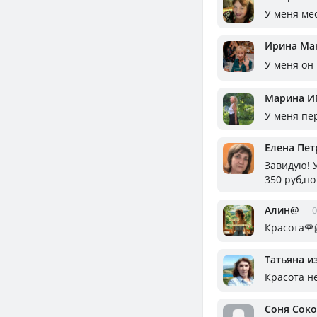
У меня мес
Ирина Ма
У меня он 
Марина И
У меня пе
Елена Пет
Завидую! 
350 руб,но
Алин@
0
Красота🌹
Татьяна и
Красота не
Соня Сок