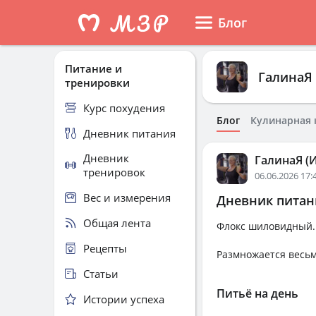
Блог
Питание и
ГалинаЯ 
тренировки
Курс похудения
Блог
Кулинарная 
Дневник питания
Дневник
ГалинаЯ (И
тренировок
06.06.2026 17:
Вес и измерения
Дневник питани
Общая лента
Флокс шиловидный. 
Рецепты
Размножается весьм
Статьи
Питьё на день
Истории успеха