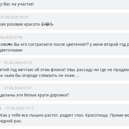
у Вас на участке!
07.06.2026 05:54
кая розовая красота 👍😂🥳
.06.2026 07:06
иво♥️а Вы его состригаете после цветения?? у меня второй год 
цветочками
07.06.2026 07:25
етий год мечтаю об этом флоксе! Увы, рассаду ни где не прода
на чьём бы огороде слямзить не знаю ...
07.06.2026 07:27
 сделаны эти белые круги-дорожки?
а
07.06.2026 13:12
 Как у тебя все пышно растет, радует глаз. Красотища. Прими 
редной раз.