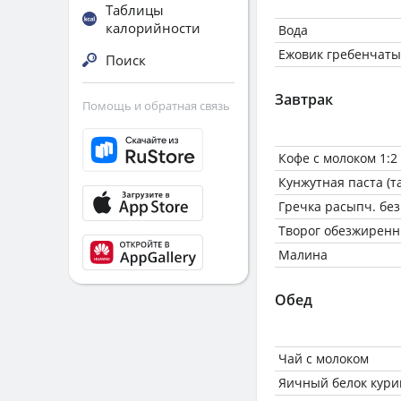
Таблицы
калорийности
Вода
Ежовик гребенчат
Поиск
Завтрак
Помощь и обратная связь
Кофе с молоком 1:2
Кунжутная паста (т
Гречка расыпч. без
Творог обезжиренн
Малина
Обед
Чай с молоком
Яичный белок кур