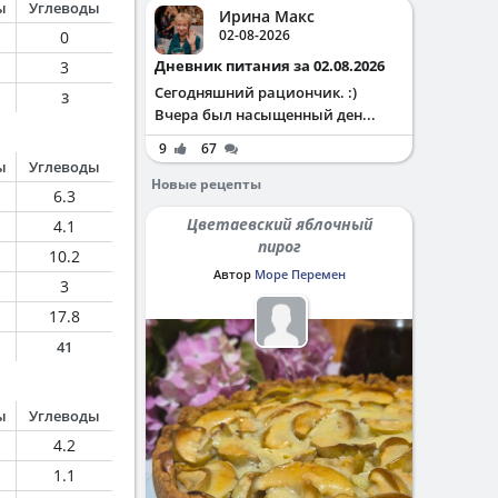
ы
Углеводы
Ирина Макс
02-08-2026
0
Дневник питания за 02.08.2026
3
Сегодняшний рациончик. :)
3
Вчера был насыщенный ден...
9
67
ы
Углеводы
Новые рецепты
6.3
Цветаевский яблочный
4.1
пирог
10.2
Автор
Море Перемен
3
17.8
41
ы
Углеводы
4.2
1.1