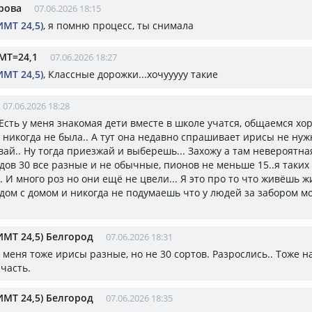
рова
07.06.2026 18:15
ИМТ 24,5)
, я помню процесс, ты снимала
МТ=24,1
07.06.2026 18:27
ИМТ 24,5)
, Классные дорожки...хочууууу такие
07.06.2026 18:28
 Есть у меня знакомая дети вместе в школе учатся, общаемся хо
 никогда не была.. А тут она недавно спрашивает ирисы не нужн
ай.. Ну тогда приезжай и выберешь... Захожу а там невероятная
дов 30 все разные и не обычные, пионов не меньше 15..я таких
. И много роз но они ещё не цвели... Я это про то что живёшь 
дом с домом и никогда не подумаешь что у людей за забором м
ИМТ 24,5) Белгород
07.06.2026 18:31
 у меня тоже ирисы разные, но не 30 сортов. Разрослись.. Тоже н
часть.
ИМТ 24,5) Белгород
07.06.2026 18:35