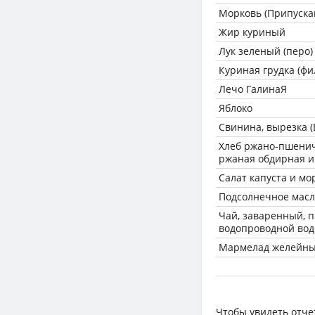
Морковь (Припуска
Жир куриный
Лук зеленый (перо)
Куриная грудка (фил
Лечо ГалинаЯ
Яблоко
Свинина, вырезка (
Хлеб ржано-пшенич
ржаная обдирная и
Салат капуста и мо
Подсолнечное масл
Чай, заваренный, 
водопроводной вод
Мармелад желейн
Чтобы увидеть отче