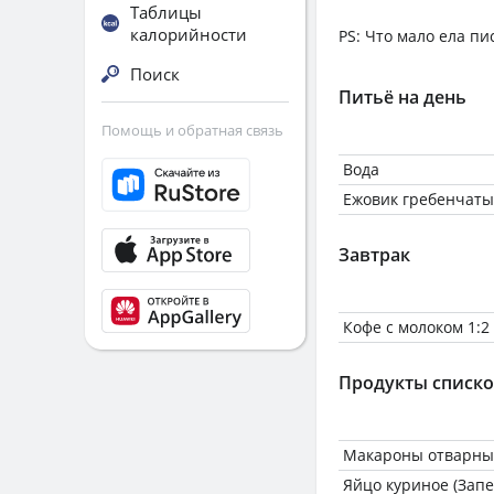
Таблицы
калорийности
PS: Что мало ела пи
Поиск
Питьё на день
Помощь и обратная связь
Вода
Ежовик гребенчат
Завтрак
Кофе с молоком 1:2
Продукты списк
Макароны отварные
Яйцо куриное (Запе