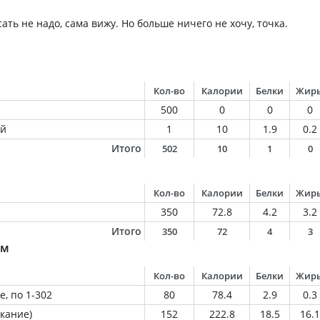
сать не надо, сама вижу. Но больше ничего не хочу, точка.
Кол-во
Калории
Белки
Жир
500
0
0
0
ый
1
10
1.9
0.2
Итого
502
10
1
0
Кол-во
Калории
Белки
Жир
350
72.8
4.2
3.2
Итого
350
72
4
3
ом
Кол-во
Калории
Белки
Жир
, по 1-302
80
78.4
2.9
0.3
кание)
152
222.8
18.5
16.1