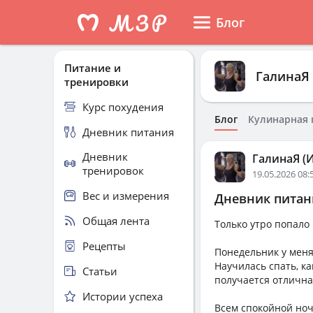
Блог
Питание и
ГалинаЯ 
тренировки
Курс похудения
Блог
Кулинарная 
Дневник питания
Дневник
ГалинаЯ (И
тренировок
19.05.2026 08:
Вес и измерения
Дневник питани
Общая лента
Только утро попало
Рецепты
Понедельник у меня
Научилась спать, ка
Статьи
получается отлична
Истории успеха
Всем спокойной ноч