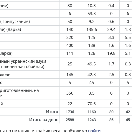
ние)
30
10.3
0.4
0
6
53.8
0
6
 (Припускание)
50
9.2
0.6
0
е) (Варка)
140
135.6
29.4
1.8
220
125
3.3
5.5
400
188
1.6
1.6
Варка)
111
126
19.8
5.1
ный украинский (мука
25
49.5
1.7
0.3
 пшеничная обойная)
рковь
145
42.8
2.5
0.3
о
5
45
0
5
приготовленный, на
350
3.5
0
0
е
ый
22
70.6
0
0
Итого
1736
1160
80
42
Итого за день
2588
1243
86
45
ты по питанию и график веса, необходимо
войти
.