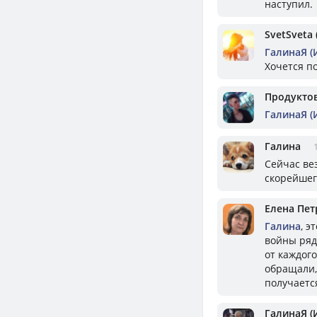
наступил.
SvetSveta 
ГалинаЯ (
Хочется п
Продукто
ГалинаЯ (
Галина
Сейчас ве
скорейшег
Елена Пет
Галина
, э
войны ряд
от каждог
обращали,
получаетс
ГалинаЯ (