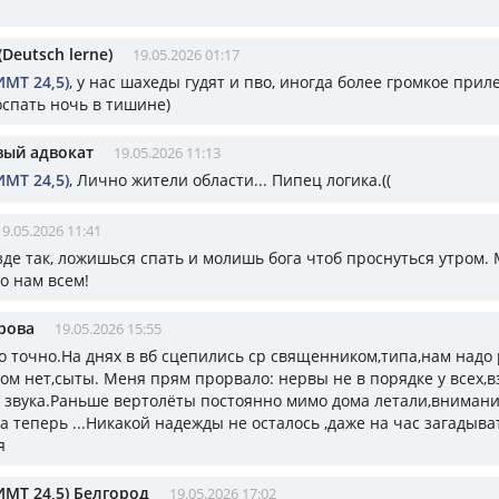
(Deutsch lerne)
19.05.2026 01:17
ИМТ 24,5)
, у нас шахеды гудят и пво, иногда более громкое прил
оспать ночь в тишине)
вый адвокат
19.05.2026 11:13
ИМТ 24,5)
, Лично жители области... Пипец логика.((
19.05.2026 11:41
зде так, ложишься спать и молишь бога чтоб проснуться утром.
о нам всем!
рова
19.05.2026 15:55
то точно.На днях в вб сцепились ср священником,типа,нам надо
ом нет,сыты. Меня прям прорвало: нервы не в порядке у всех,
о звука.Раньше вертолёты постоянно мимо дома летали,внимани
а теперь ...Никакой надежды не осталось ,даже на час загадыва
я
ИМТ 24,5) Белгород
19.05.2026 17:02