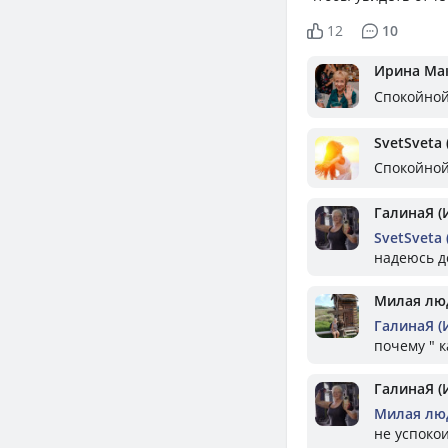
12
10
Ирина Ма
Спокойной
SvetSveta 
Спокойной 
ГалинаЯ (
SvetSveta 
надеюсь д
Милая лю
ГалинаЯ (
почему " к
ГалинаЯ (
Милая лю
не успоко