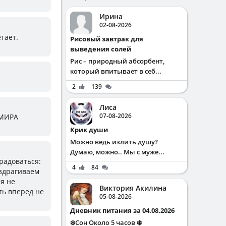
Ирина
02-08-2026
етает.
Рисовый завтрак для
выведения солей
Рис – природный абсорбент,
который впитывает в себ...
2
139
Лиса
07-08-2026
 МИРА
Крик души
Можно ведь излить душу?
Думаю, можно.. Мы с муже...
 радоваться:
4
84
вздрагиваем
я не
Виктория Акилина
ть вперед не
05-08-2026
Дневник питания за 04.08.2026
❄️Сон Около 5 часов ❄️