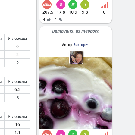
207.5
17.8
10.9
9.8
0
4
4
Ватрушки из творога
ы
Углеводы
Автор
Виктория
0
2
2
ы
Углеводы
6.3
6
ы
Углеводы
16
1.1