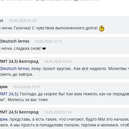
кс
18.05.2026 21:54
 ночи, Галочка! С чувством выполненного долга!
(Deutsch lerne)
18.05.2026 22:15
ночи, сладких снов! ❤️
ИМТ 24,5) Белгород
18.05.2026 23:33
(Deutsch lerne)
, лежу, грохот кругом.. Как всё надоело. Молитвы
ожить до завтра.
дям
18.05.2026 23:37
ИМТ 24,5)
, Господи, да скорее бы! Как вам тяжело, как на передо
ак". Молюсь за вас тоже
ИМТ 24,5) Белгород
19.05.2026 01:14
дям
, представь, а есть такие, что считают, будто МЫ это начал
имся. А мы просто в попадалово попали, терпим и молимся, что