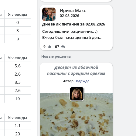
Ирина Макс
ы
Углеводы
02-08-2026
0
Дневник питания за 02.08.2026
3
Сегодняшний рациончик. :)
Вчера был насыщенный ден...
3
9
67
Новые рецепты
ы
Углеводы
5.6
Десерт из яблочной
пастилы с грецким орехом
2.6
Автор
Надежда
8.3
2.6
19
ы
Углеводы
1.1
20