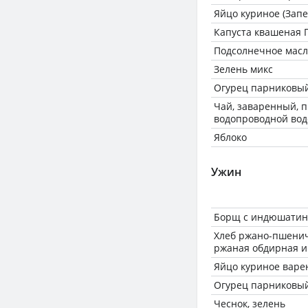
Яйцо куриное (Запе
Капуста квашеная 
Подсолнечное масл
Зелень микс
Огурец парниковый
Чай, заваренный, 
водопроводной вод
Яблоко
Ужин
Борщ с индюшатин
Хлеб ржано-пшенич
ржаная обдирная и
Яйцо куриное варе
Огурец парниковый
Чеснок, зелень