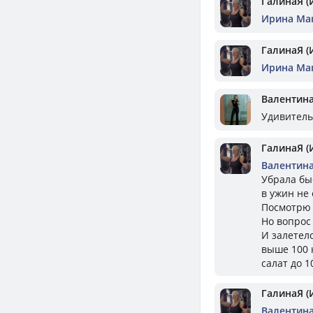
ГалинаЯ (
Ирина Ма
ГалинаЯ (
Ирина Ма
Валентин
Удивительн
ГалинаЯ (
Валентин
Убрала быс
в ужин не 
Посмотрю 
Но вопрос
И залетел
выше 100 
салат до 1
ГалинаЯ (
Валентин