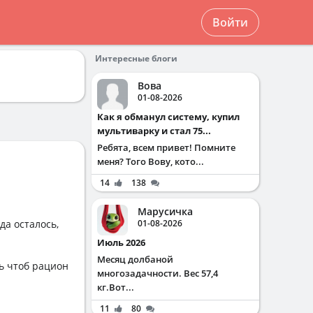
Войти
Интересные блоги
Вова
01-08-2026
Как я обманул систему, купил
мультиварку и стал 75...
Ребята, всем привет! Помните
меня? Того Вову, кото...
14
138
Марусичка
да осталось,
01-08-2026
Июль 2026
Месяц долбаной
ь чтоб рацион
многозадачности. Вес 57,4
кг.Вот...
11
80