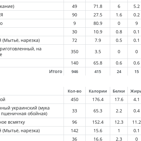
кание)
49
71.8
6
5.2
ГЯ
90
27.5
1.6
0.2
о
9
80.9
0
9
30
10.9
0.8
0.1
 (Мытьё, нарезка)
72
7.9
0.5
0.1
приготовленный, на
350
3.5
0
0
е
140
65.8
0.6
0.6
Итого
946
415
24
15
Кол-во
Калории
Белки
Жир
ой
450
176.4
17.6
4.1
ный украинский (мука
33
65.3
2.2
0.4
 пшеничная обойная)
ное всмятку
96
152.4
12.3
11.2
 (Мытьё, нарезка)
142
15.6
1
0.1
36
16.6
2.3
0