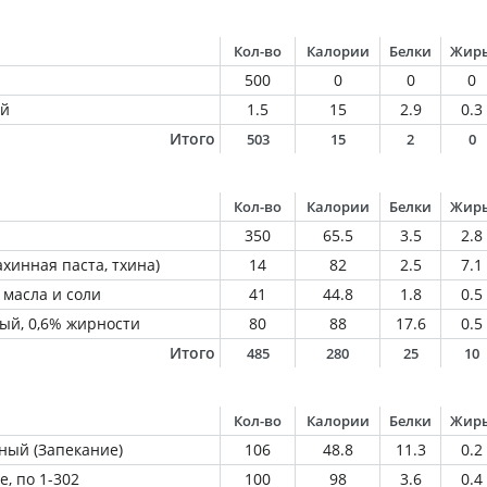
Кол-во
Калории
Белки
Жир
500
0
0
0
ый
1.5
15
2.9
0.3
Итого
503
15
2
0
Кол-во
Калории
Белки
Жир
350
65.5
3.5
2.8
ахинная паста, тхина)
14
82
2.5
7.1
 масла и соли
41
44.8
1.8
0.5
ый, 0,6% жирности
80
88
17.6
0.5
Итого
485
280
25
10
Кол-во
Калории
Белки
Жир
ный (Запекание)
106
48.8
11.3
0.2
, по 1-302
100
98
3.6
0.4