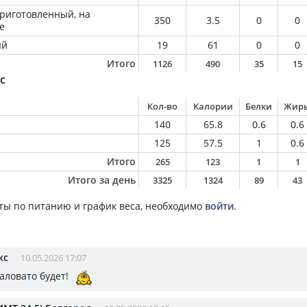
приготовленный, на
350
3.5
0
0
е
ый
19
61
0
0
Итого
1126
490
35
15
с
Кол-во
Калории
Белки
Жир
140
65.8
0.6
0.6
125
57.5
1
0.6
Итого
265
123
1
1
Итого за день
3325
1324
89
43
ты по питанию и график веса, необходимо
войти
.
кс
10.05.2026 17:07
аловато будет!