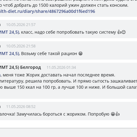
о чтоб добрать до 1500 калорий ужин должен стать конским.
alth-diet.ru/diary/share/4867296a00d1f6ed196
а
10.05.2026 21:57
ИМТ 24,5)
, класс, надо себе попробовать такую систему 👍😊
а
10.05.2026 21:58
ИМТ 24,5)
, Возьму себе такой рацион 😁
ИМТ 24,5) Белгород
11.05.2026 01:34
а
, меня тоже Жорик доставать начал последнее время.
литературу, решила попробовать. И прямо сытость зашкаливает
 выше 150 ккал на 100 гр, а лучше 100 и ниже. И большой сала
а
11.05.2026 08:52
Галочка! Замучилась бороться с жориком. Попробую 😁👍