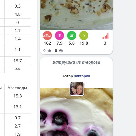
0.3
4.8
0
1.7
1.4
162
7.9
5.8
19.8
3
1.1
0
0
13.7
Ватрушки из творога
44
Автор
Виктория
ы
Углеводы
15.3
13.1
0.7
2.7
1.9