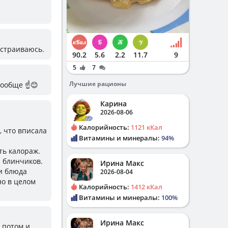
Настраиваюсь.
90.2
5.6
2.2
11.7
9
5
7
Лучшие рационы
 вообще ☝😊
Карина
2026-08-06
Калорийность:
1121 кКал
, что вписала
Витамины и минералы:
94%
ть калораж.
 блинчиков.
Ирина Макс
ли блюда
2026-08-04
но в целом
Калорийность:
1412 кКал
Витамины и минералы:
100%
Ирина Макс
о потом и