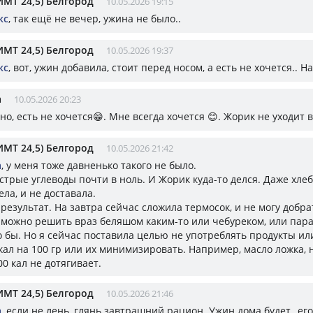
ИМТ 24,5) Белгород
10.05.2026 19:15
кс
, так ещё не вечер, ужина не было..
ИМТ 24,5) Белгород
10.05.2026 19:37
кс
, вот, ужин добавила, стоит перед носом, а есть не хочется.. 
а
10.05.2026 20:23
о, есть не хочется😁. Мне всегда хочется 😊. Жорик не уходит
ИМТ 24,5) Белгород
10.05.2026 21:42
а
, у меня тоже давненько такого не было.
трые углеводы почти в ноль. И Жорик куда-то делся. Даже хлеб
ела, и не доставала.
результат. На завтра сейчас сложила термосок, и не могу добра
 можно решить враз беляшом каким-то или чебуреком, или пара
о бы. Но я сейчас поставила целью не употреблять продукты и
кал на 100 гр или их минимизировать. Например, масло ложка, 
00 кал не дотягивает.
ИМТ 24,5) Белгород
10.05.2026 21:46
а
, если не лень, глянь завтрашний рацион. Ужин дома будет,, ег