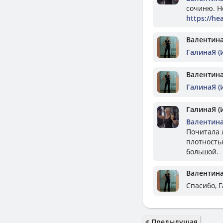
сочиню. Н
https://he
Валентин
ГалинаЯ (
Валентин
ГалинаЯ (
ГалинаЯ (
Валентин
Почитала 
плотностью
большой.
Валентин
Спасибо, 
Предыдущая