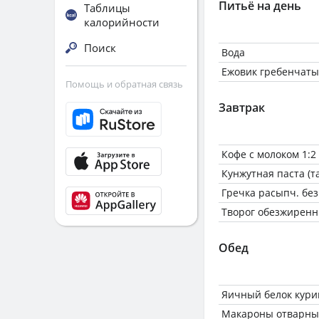
Питьё на день
Таблицы
калорийности
Поиск
Вода
Ежовик гребенчат
Помощь и обратная связь
Завтрак
Кофе с молоком 1:2
Кунжутная паста (т
Гречка расыпч. без
Творог обезжиренн
Обед
Яичный белок кури
Макароны отварные