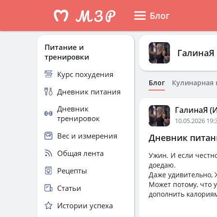
Блог
Питание и
ГалинаЯ 
тренировки
Курс похудения
Блог
Кулинарная 
Дневник питания
Дневник
ГалинаЯ (И
тренировок
10.05.2026 19:
Вес и измерения
Дневник питани
Общая лента
Ужин. И если честно
доедаю.
Рецепты
Даже удивительно, 
Может потому, что 
Статьи
дополнить калория
Истории успеха