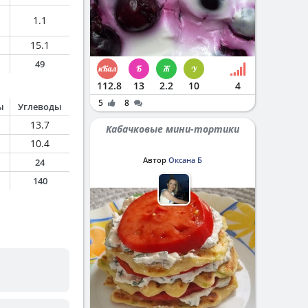
1.1
15.1
49
112.8
13
2.2
10
4
5
8
ы
Углеводы
13.7
Кабачковые мини-тортики
10.4
Автор
Оксана Б
24
140