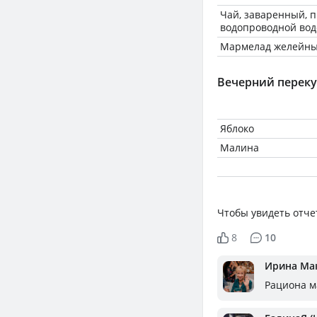
Чай, заваренный, 
водопроводной вод
Мармелад желейн
Вечерний переку
Яблоко
Малина
Чтобы увидеть отче
8
10
Ирина Ма
Рациона м