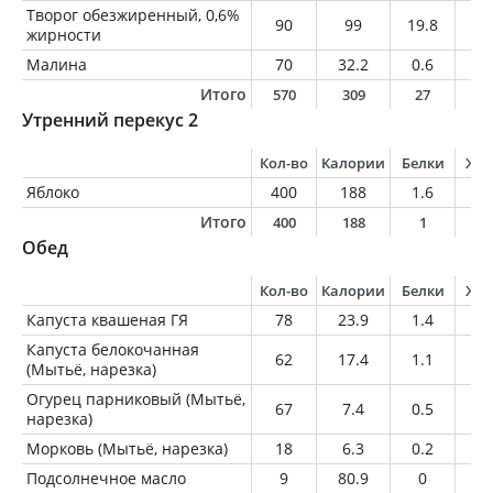
Творог обезжиренный, 0,6%
90
99
19.8
0.
жирности
Малина
70
32.2
0.6
0.
Итого
570
309
27
9
Утренний перекус 2
Кол-во
Калории
Белки
Жи
Яблоко
400
188
1.6
1.
Итого
400
188
1
1
Обед
Кол-во
Калории
Белки
Жи
Капуста квашеная ГЯ
78
23.9
1.4
0.
Капуста белокочанная
62
17.4
1.1
0.
(Мытьё, нарезка)
Огурец парниковый (Мытьё,
67
7.4
0.5
0.
нарезка)
Морковь (Мытьё, нарезка)
18
6.3
0.2
0
Подсолнечное масло
9
80.9
0
9