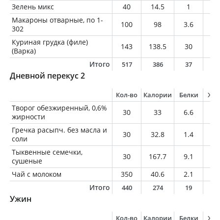
Зелень микс
40
14.5
1
0.
Макароны отварные, по 1-
100
98
3.6
0.
302
Куриная грудка (филе)
143
138.5
30
1.
(Варка)
Итого
517
386
37
1
Дневной перекус 2
Кол-во
Калории
Белки
Жи
Творог обезжиренный, 0,6%
30
33
6.6
0.
жирности
Гречка расыпч. без масла и
30
32.8
1.4
0.
соли
Тыквенные семечки,
30
167.7
9.1
14
сушеные
Чай с молоком
350
40.6
2.1
1.
Итого
440
274
19
1
Ужин
Кол-во
Калории
Белки
Жи