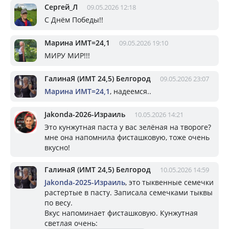
Сергей_Л
09.05.2026 12:18
С Днём Победы!!
Марина ИМТ=24,1
09.05.2026 19:10
МИРУ МИР!!!
ГалинаЯ (ИМТ 24,5) Белгород
09.05.2026 23:07
Марина ИМТ=24,1
, надеемся..
Jakonda-2026-Израиль
10.05.2026 14:21
Это кунжутная паста у вас зелёная на твороге?
мне она напомнила фисташковую, тоже очень
вкусно!
ГалинаЯ (ИМТ 24,5) Белгород
10.05.2026 14:59
Jakonda-2025-Израиль
, это тыквенные семечки
растертые в пасту. Записала семечками тыквы
по весу.
Вкус напоминает фисташковую. Кунжутная
светлая очень: