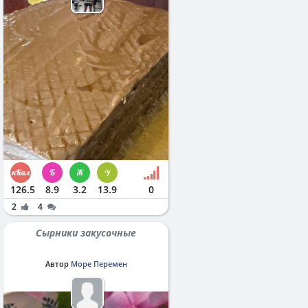
126.5
8.9
3.2
13.9
0
2
4
Сырники закусочные
Автор
Море Перемен