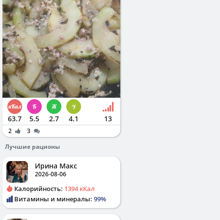
63.7
5.5
2.7
4.1
13
2
3
Лучшие рационы
Ирина Макс
2026-08-06
Калорийность:
1394 кКал
Витамины и минералы:
99%