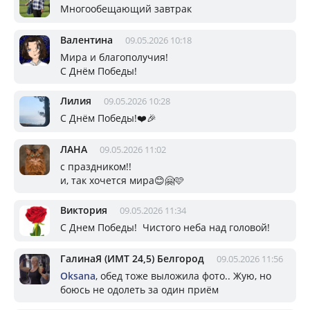
Многообещающий завтрак
Валентина
09.05.2026 10:18
Мира и благополучия!
С Днём Победы!
Лилия
09.05.2026 10:28
С Днём Победы!❤️🎉
ЛАНА
09.05.2026 11:02
с праздником!!
и, так хочется мира😊🤗🩷
Виктория
09.05.2026 11:34
С Днем Победы! Чистого неба над головой!
ГалинаЯ (ИМТ 24,5) Белгород
09.05.2026 11:56
Oksana
, обед тоже выложила фото.. Жую, но
боюсь не одолеть за один приём