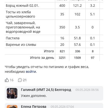
Борщ южный 02.01.
400
121.2
3.2
5.
Тосты из хлеба
35
102
5.1
1.
цельнозернового
Чай, заваренный,
приготовленный, на
350
3.5
0
0
водопроводной воде
Пастила
16
51.8
0.1
0
Варенье из сливы
20
57.6
0.1
0.
Итого
821
336
8
7
Итого за день
3251
1509
97
4
Чтобы увидеть отчеты по питанию и график веса,
необходимо
войти
.
16
21
ГалинаЯ (ИМТ 24,5) Белгород
09.05.2026 06:56
Ужин дополню.
Елена Петрова
09.05.2026 07:04