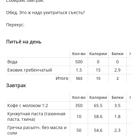
Собираю завтрак.
Обед. Это ж надо ухитриться съесть?
Перекус:
Питьё на день
Кол-во
Калории
Белки
Жи
Вода
500
0
0
0
Ежовик гребенчатый
1.5
15
2.9
0.
Итого
503
15
2
0
Завтрак
Кол-во
Калории
Белки
Жи
Кофе с молоком 1:2
350
65.5
3.5
2.
Кунжутная паста (тахинная
10
58.6
1.8
5.
паста, тхина)
Гречка расыпч. без масла и
50
54.6
2.3
0.
соли