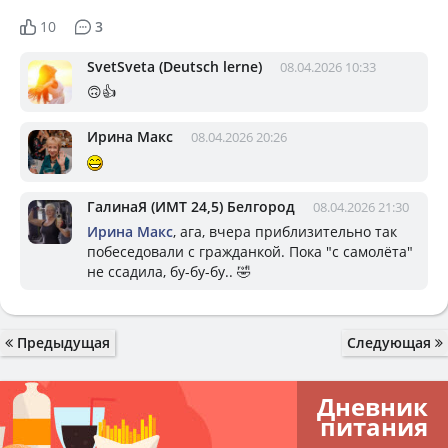
10
3
SvetSveta (Deutsch lerne)
08.04.2026 10:33
🙃👍
Ирина Макс
08.04.2026 20:26
ГалинаЯ (ИМТ 24,5) Белгород
08.04.2026 21:30
Ирина Макс
, ага, вчера приблизительно так
побеседовали с гражданкой. Пока "с самолёта"
не ссадила, бу-бу-бу.. 🤣
Предыдущая
Следующая
Дневник
питания