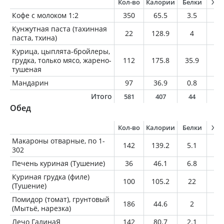
Кол-во
Калории
Белки
Жи
Кофе с молоком 1:2
350
65.5
3.5
2.
Кунжутная паста (тахинная
22
128.9
4
11
паста, тхина)
Курица, цыплята-бройлеры,
грудка, только мясо, жарено-
112
175.8
35.9
3.
тушеная
Мандарин
97
36.9
0.8
0.
Итого
581
407
44
1
Обед
Кол-во
Калории
Белки
Жи
Макароны отварные, по 1-
142
139.2
5.1
0.
302
Печень куриная (Тушение)
36
46.1
6.8
2
Куриная грудка (филе)
100
105.2
22
1.
(Тушение)
Помидор (томат), грунтовый
186
44.6
2
0.
(Мытьё, нарезка)
Лечо ГалинаЯ
142
80.7
2.1
3.