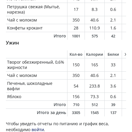
Петрушка свежая (Мытьё,
17
8.3
0.6
0.
нарезка)
Чай с молоком
350
40.6
2.1
1.
Конфеты крокант
28
110.9
1.6
10
Итого
1001
575
42
2
Ужин
Кол-во
Калории
Белки
Жи
Творог обезжиренный, 0,6%
150
165
33
0.
жирности
Чай с молоком
350
40.6
2.1
1.
Печенья, шоколадные
54
233.8
3.6
7.
вафли
Яблоко
156
73.3
0.6
0.
Итого
710
512
39
1
Итого за день
3305
1545
137
4
Чтобы увидеть отчеты по питанию и график веса,
необходимо
войти
.