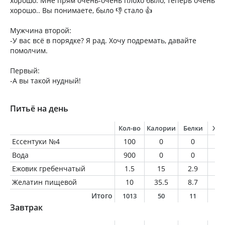
хорошо. Мне прям очень-очень плохо было, теперь очень
хорошо.. Вы понимаете, было 👎 стало 👍
Мужчина второй:
-У вас всё в порядке? Я рад. Хочу подремать, давайте
помолчим.
Первый:
-А вы такой нудный!
Питьё на день
Кол-во
Калории
Белки
Жи
Ессентуки №4
100
0
0
0
Вода
900
0
0
0
Ежовик гребенчатый
1.5
15
2.9
0.
Желатин пищевой
10
35.5
8.7
0
Итого
1013
50
11
0
Завтрак