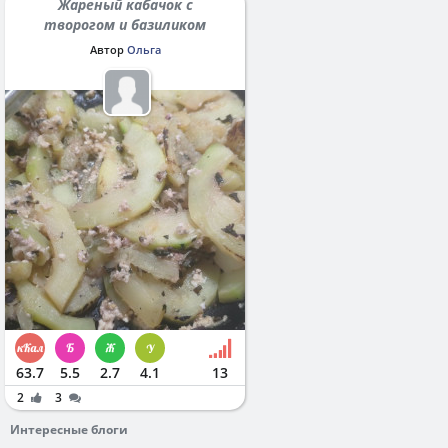
Жареный кабачок с
творогом и базиликом
Автор
Ольга
63.7
5.5
2.7
4.1
13
2
3
Интересные блоги