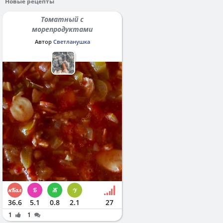
Новые рецепты
Томатный с
морепродуктами
Автор
Светланушка
36.6
5.1
0.8
2.1
27
1
1