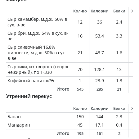
Кол-во
Калории
Белки
Жи
Сыр камамбер, м.д.ж. 50% в
12
36
2.4
2.
сух. в-ве
Сыр бри, м.д.ж. 54% в сух. в-
16
53.4
3.3
4.
ве
Сыр сливочный 16,8%
жирности, м.д.ж. 50% в сух.
21
43.7
1.6
3.
в-ве
Сырники, из творога (творог
70
128.1
13
2.
нежирный), по 1-330
Кофейный напиток?☕️
1
23.9
1.3
1.
Итого
545
285
21
1
Утренний перекус
Кол-во
Калории
Белки
Жи
Банан
150
144
2.3
0.
Мандарин
45
17.1
0.4
0.
Итого
195
161
2
0