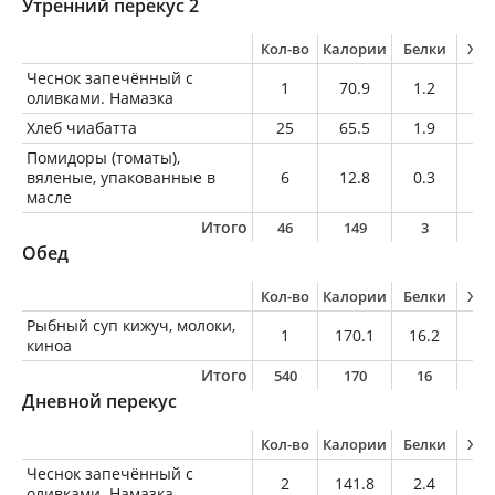
Утренний перекус 2
Кол-во
Калории
Белки
Жи
Чеснок запечённый с
1
70.9
1.2
5.
оливками. Намазка
Хлеб чиабатта
25
65.5
1.9
1
Помидоры (томаты),
вяленые, упакованные в
6
12.8
0.3
0.
масле
Итого
46
149
3
6
Обед
Кол-во
Калории
Белки
Жи
Рыбный суп кижуч, молоки,
1
170.1
16.2
5.
киноа
Итого
540
170
16
5
Дневной перекус
Кол-во
Калории
Белки
Жи
Чеснок запечённый с
2
141.8
2.4
10
оливками. Намазка