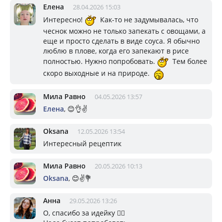
Елена
28.04.2026 15:03
Интересно!
Как-то не задумывалась, что
чеснок можно не только запекать с овощами, а
еще и просто сделать в виде соуса. Я обычно
люблю в плове, когда его запекают в рисе
полностью. Нужно попробовать.
Тем более
скоро выходные и на природе.
Мила Равно
04.05.2026 13:57
Елена
, 😊👌✌️
Oksana
12.05.2026 13:54
Интересный рецептик
Мила Равно
20.05.2026 10:13
Oksana
, 😊✌️💐
Анна
29.05.2026 13:26
О, спасибо за идейку 👍🏼