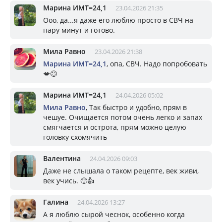
Марина ИМТ=24,1
23.04.2026 21:35
Ооо, да...я даже его люблю просто в СВЧ на
пару минут и готово.
Мила Равно
23.04.2026 21:38
Марина ИМТ=24,1
, опа, СВЧ. Надо попробовать
💋😊
Марина ИМТ=24,1
24.04.2026 05:02
Мила Равно
, Так быстро и удобно, прям в
чешуе. Очищается потом очень легко и запах
смягчается и острота, прям можно целую
головку схомячить
Валентина
24.04.2026 09:03
Даже не слышала о таком рецепте, век живи,
век учись. 🙂👍
Галина
24.04.2026 13:27
А я люблю сырой чеснок, особенно когда