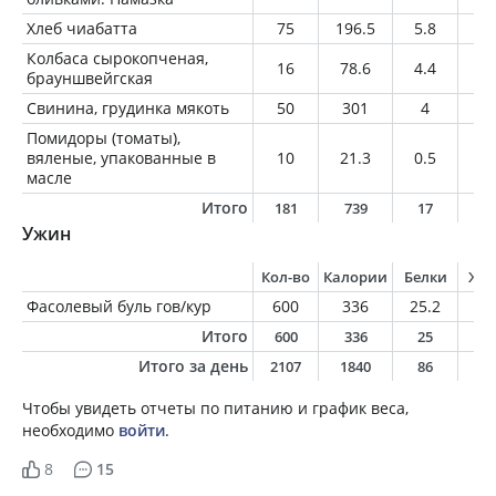
Хлеб чиабатта
75
196.5
5.8
2.
Колбаса сырокопченая,
16
78.6
4.4
6.
брауншвейгская
Свинина, грудинка мякоть
50
301
4
31
Помидоры (томаты),
вяленые, упакованные в
10
21.3
0.5
1.
масле
Итого
181
739
17
5
Ужин
Кол-во
Калории
Белки
Жи
Фасолевый буль гов/кур
600
336
25.2
1
Итого
600
336
25
1
Итого за день
2107
1840
86
9
Чтобы увидеть отчеты по питанию и график веса,
необходимо
войти
.
8
15