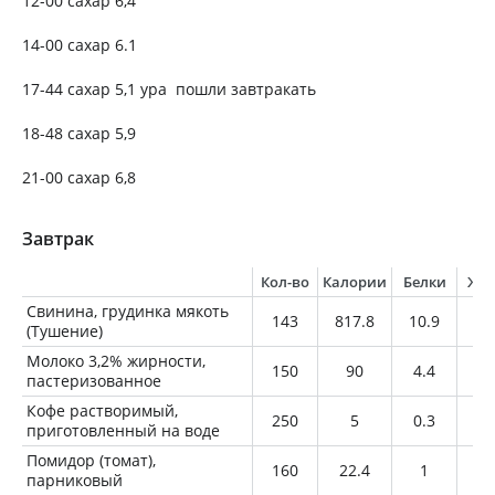
12-00 сахар 6,4
14-00 сахар 6.1
17-44 сахар 5,1 ура пошли завтракать
18-48 сахар 5,9
21-00 сахар 6,8
Завтрак
Кол-во
Калории
Белки
Жи
Свинина, грудинка мякоть
143
817.8
10.9
8
(Тушение)
Молоко 3,2% жирности,
150
90
4.4
4.
пастеризованное
Кофе растворимый,
250
5
0.3
0
приготовленный на воде
Помидор (томат),
160
22.4
1
0
парниковый