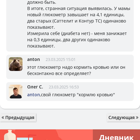
должно быть.
В итоге, странная ситуация выявилась. У мамы
новый глюкометр завышает на 4,1 единицы,
два старых (Саттелит и Контур ТС) одинаково
показывают.
Измерила себе (диабета нет) - меня занижает
на 0,3 единицы, два других одинаково
показывают.
anton
23.03.2025 15:01
этот глюкометр надо кормить кровью или он
бесконтакно все определяет?
Олег С.
23.03.2025 16:53
anton
,свой глюкометр "кормлю кровью"
Предыдущая
Следующая
Дневник