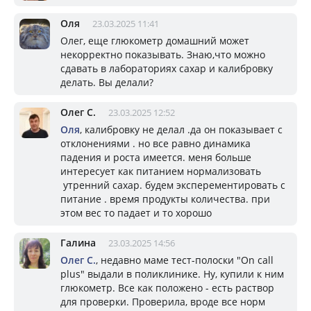
Оля
23.03.2025 11:41
Олег, еще глюкометр домашний может
некорректно показывать. Знаю,что можно
сдавать в лабораториях сахар и калибровку
делать. Вы делали?
Олег С.
23.03.2025 12:52
Оля
, калибровку не делал .да он показывает с
отклонениями . но все равно динамика
падения и роста имеется. меня больше
интересует как питанием нормализовать
утренний сахар. будем эксперементировать с
питание . время продукты количества. при
этом вес то падает и то хорошо
Галина
23.03.2025 14:56
Олег С.
, недавно маме тест-полоски "On call
plus" выдали в поликлинике. Ну, купили к ним
глюкометр. Все как положено - есть раствор
для проверки. Проверила, вроде все норм