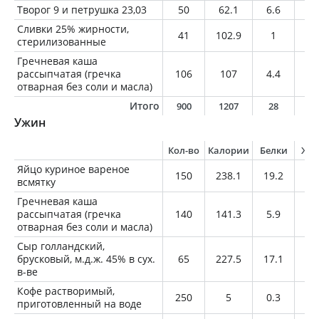
Творог 9 и петрушка 23,03
50
62.1
6.6
3.
Сливки 25% жирности,
41
102.9
1
10
стерилизованные
Гречневая каша
рассыпчатая (гречка
106
107
4.4
1.
отварная без соли и масла)
Итого
900
1207
28
10
Ужин
Кол-во
Калории
Белки
Жи
Яйцо куриное вареное
150
238.1
19.2
17
всмятку
Гречневая каша
рассыпчатая (гречка
140
141.3
5.9
1.
отварная без соли и масла)
Сыр голландский,
брусковый, м.д.ж. 45% в сух.
65
227.5
17.1
17
в-ве
Кофе растворимый,
250
5
0.3
0
приготовленный на воде