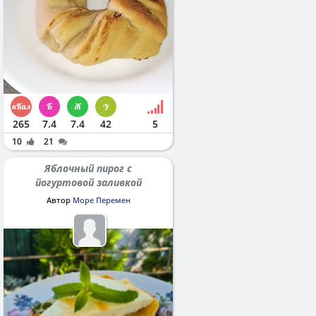
265
7.4
7.4
42
5
10
21
Яблочный пирог с
йогуртовой заливкой
Автор
Море Перемен