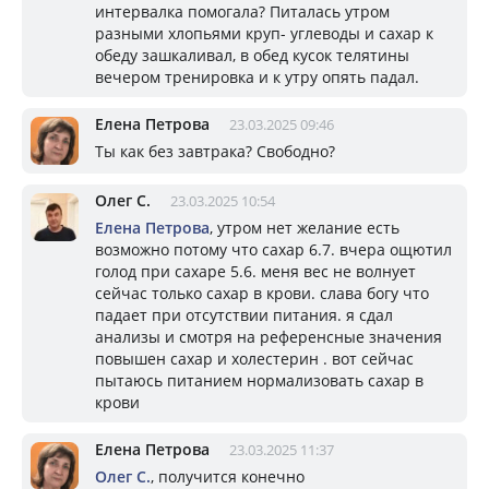
интервалка помогала? Питалась утром
разными хлопьями круп- углеводы и сахар к
обеду зашкаливал, в обед кусок телятины
вечером тренировка и к утру опять падал.
Елена Петрова
23.03.2025 09:46
Ты как без завтрака? Свободно?
Олег С.
23.03.2025 10:54
Елена Петрова
, утром нет желание есть
возможно потому что сахар 6.7. вчера ощютил
голод при сахаре 5.6. меня вес не волнует
сейчас только сахар в крови. слава богу что
падает при отсутствии питания. я сдал
анализы и смотря на референсные значения
повышен сахар и холестерин . вот сейчас
пытаюсь питанием нормализовать сахар в
крови
Елена Петрова
23.03.2025 11:37
Олег С.
, получится конечно