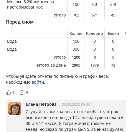
Молоко 3,2% жирности,
100
60
2.9
3.
пастеризованное
Итого
705
671
45
3
Перед сном
Кол-во
Калории
Белки
Жи
Вода
400
0
0
0
Вода
800
0
0
0
Итого
1200
0
0
0
Итого за день
2805
1879
73
14
Чтобы увидеть отчеты по питанию и график веса,
необходимо
войти
.
3
9
Елена Петрова
23.03.2025 09:44
Слушай, ты же знаешь,что не люблю завтрак
всю жизнь.а вот когда 12 л назад худела ела в 6
30 и в 14 часов. Я тогда ничего толком не
знала, но сахар по утрам был 5.8 Сейчас думаю