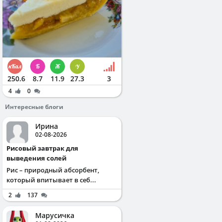
250.6
8.7
11.9
27.3
3
4
0
Интересные блоги
Ирина
02-08-2026
Рисовый завтрак для
выведения солей
Рис – природный абсорбент,
который впитывает в себ...
2
137
Марусичка