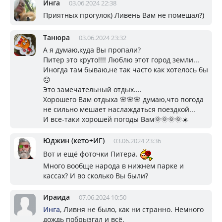
Инга
03.06.2024 22:38
Приятных прогулок) Ливень Вам не помешал?)
Танюра
03.06.2024 23:32
А я думаю,куда Вы пропали?
Питер это круто!!!! Люблю этот город земли...
Иногда там бываю,не так часто как хотелось бы
🙃
Это замечательный отдых....
Хорошего Вам отдыха 🌸🌸🌸 думаю,что погода
не сильно мешает наслаждаться поездкой...
И все-таки хорошей погоды Вам🌞🌞🌞🌞☀️
Юджин (кето+ИГ)
03.06.2024 23:36
Вот и ещё фоточки Питера.
Много вообще народа в нижнем парке и
кассах? И во сколько Вы были?
Ираида
07.06.2024 10:50
Инга
, Ливня не было, как ни странно. Немного
дождь побрызгал и всё.