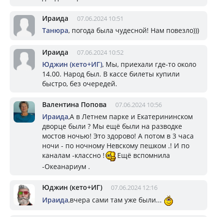
Ираида
07.06.2024 10:51
Танюра
, погода была чудесной! Нам повезло)))
Ираида
07.06.2024 10:52
Юджин (кето+ИГ)
, Мы, приехали где-то около
14.00. Народ был. В кассе билеты купили
быстро, без очередей.
Валентина Попова
07.06.2024 10:56
Ираида
,А в Летнем парке и Екатерининском
дворце были ? Мы ещё были на разводке
мостов ночью! Это здорово! А потом в 3 часа
ночи - по ночному Невскому пешком .! И по
каналам -классно !
Ещё вспомнила
-Океанариум .
Юджин (кето+ИГ)
07.06.2024 12:16
Ираида
,вчера сами там уже были...