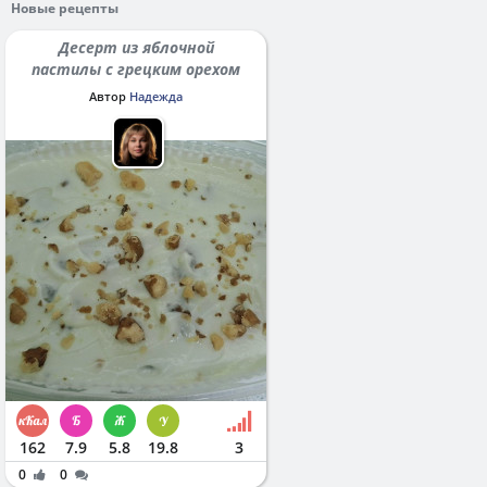
Новые рецепты
Десерт из яблочной
пастилы с грецким орехом
Автор
Надежда
162
7.9
5.8
19.8
3
0
0