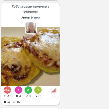
Кабачковые колечки с
фаршем
Автор
Еленка
134.9
8.4
7.8
7.5
8
8
6