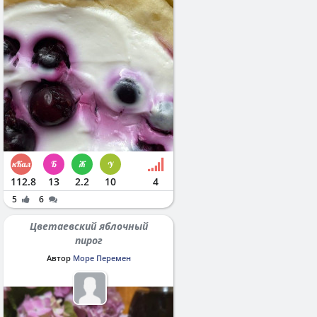
112.8
13
2.2
10
4
5
6
Цветаевский яблочный
пирог
Автор
Море Перемен