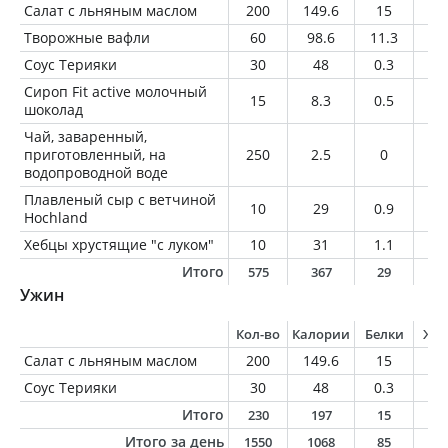
Салат с льняным маслом
200
149.6
15
7.
Творожные вафли
60
98.6
11.3
2.
Соус Терияки
30
48
0.3
0
Сироп Fit active молочный
15
8.3
0.5
0.
шоколад
Чай, заваренный,
приготовленный, на
250
2.5
0
0
водопроводной воде
Плавленый сыр с ветчиной
10
29
0.9
2.
Hochland
Хебцы хрустящие "с луком"
10
31
1.1
0.
Итого
575
367
29
1
Ужин
Кол-во
Калории
Белки
Жи
Салат с льняным маслом
200
149.6
15
7.
Соус Терияки
30
48
0.3
0
Итого
230
197
15
7
Итого за день
1550
1068
85
3