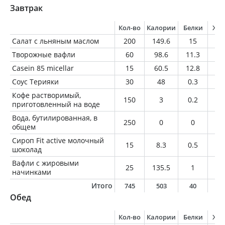
Завтрак
Кол-во
Калории
Белки
Жи
Салат с льняным маслом
200
149.6
15
7.
Творожные вафли
60
98.6
11.3
2.
Casein 85 micellar
15
60.5
12.8
0.
Соус Терияки
30
48
0.3
0
Кофе растворимый,
150
3
0.2
0
приготовленный на воде
Вода, бутилированная, в
250
0
0
0
общем
Сироп Fit active молочный
15
8.3
0.5
0.
шоколад
Вафли с жировыми
25
135.5
1
7.
начинками
Итого
745
503
40
1
Обед
Кол-во
Калории
Белки
Жи