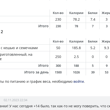
Кол-во
Калории
Белки
Жир
230
78.2
7.4
3
Итого
230
78
7
3
 2
Кол-во
Калории
Белки
Жир
и с кешью и семечками
50
185.8
5.2
9.3
приготовленный, на
250
2.5
0
0
е
Итого
300
188
5
9
Итого за день
1500
1026
39
53
ты по питанию и график веса, необходимо
войти
.
02.11.2023 22:34
анки! У нас сегодня +14 было, так как-то не могу поверить, что с