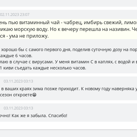
02.11.2023 23:07
ень пью витаминный чай - чабрец, имбирь свежий, лимон
икаю морскую воду. Но к вечеру перешла на називин. Ч
ся - ума не приложу.
 хорошо бы с самого первого дня, поделив суточную дозу на пор
каждые 6 часов.
лаю в случае с вирусами. У меня витамин С в каплях, с водой и
1 киви съедать каждые несколько часов.
03.11.2023 03:13
, в ваших краях зима позже приходит. К новому году наверняка 
сезон откроете😁
03.11.2023 03:13
точно! Как же я забыла. Спасибо!