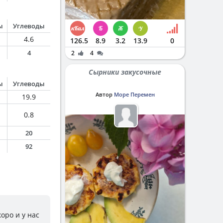
ы
Углеводы
4.6
126.5
8.9
3.2
13.9
0
4
2
4
Сырники закусочные
ы
Углеводы
Автор
Море Перемен
19.9
0.8
20
92
коро и у нас