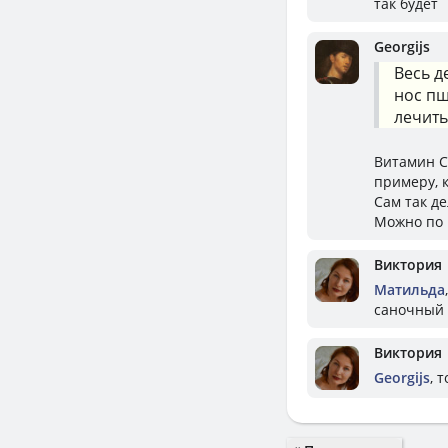
так будет
Georgijs
Весь д
нос пш
лечить
Витамин С
примеру, 
Сам так де
Можно по 
Виктория
Матильда
саночный 
Виктория
Georgijs
, 