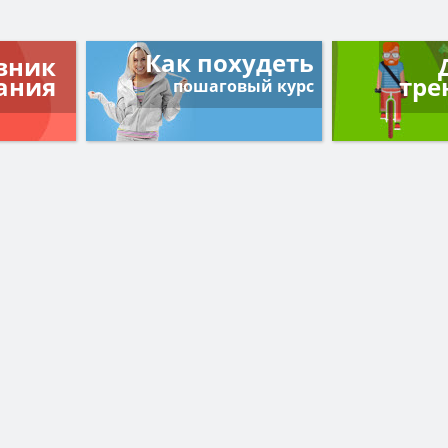
Как похудеть
вник
ания
тре
пошаговый курс