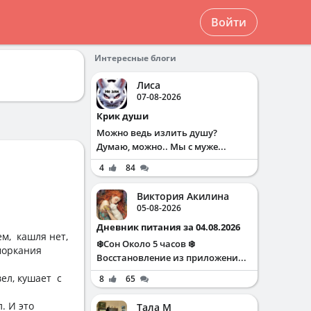
Войти
Интересные блоги
Лиса
07-08-2026
Крик души
Можно ведь излить душу?
Думаю, можно.. Мы с муже...
4
84
Виктория Акилина
05-08-2026
Дневник питания за 04.08.2026
ем, кашля нет,
❄️Сон Около 5 часов ❄️
сморкания
Восстановление из приложени...
ел, кушает с
8
65
. И это
Тала М