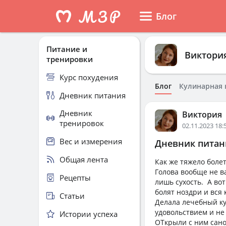
Блог
Питание и
Виктори
тренировки
Курс похудения
Блог
Кулинарная 
Дневник питания
Дневник
Виктория
тренировок
02.11.2023 18:
Вес и измерения
Дневник питани
Общая лента
Как же тяжело болет
Голова вообще не в
Рецепты
лишь сухость. А вот
болят ноздри и вся 
Статьи
Делала лечебный ку
удовольствием и не 
Истории успеха
ОТкрыли с ним саноч