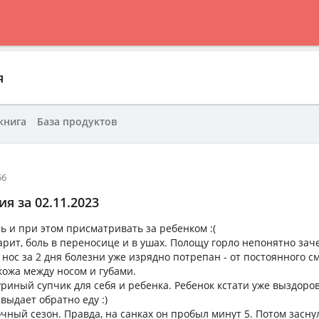
я
книга
База продуктов
56
я за 02.11.2023
ь и при этом присматривать за ребенком :(
арит, боль в переносице и в ушах. Полощу горло непонятно зач
 нос за 2 дня болезни уже изрядно потрепан - от постоянного 
кожа между носом и губами.
риный супчик для себя и ребенка. Ребенок кстати уже выздоров
выдает обратно еду :)
ный сезон. Правда, на санках он пробыл минут 5. Потом заснул