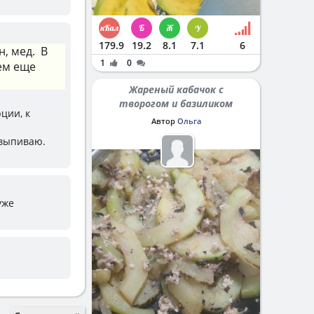
179.9
19.2
8.1
7.1
6
, мед. В
1
0
ем еще
Жареный кабачок с
творогом и базиликом
ции, к
Автор
Ольга
 выпиваю.
уже