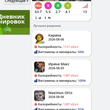
Следующая
63.7
5.5
2.7
4.1
13
Дневник
2
3
нировок
Лучшие рационы
Карина
2026-08-06
Калорийность:
1121 кКал
Витамины и минералы:
94%
Ирина Макс
2026-08-05
Калорийность:
1397 кКал
Витамины и минералы:
100%
Maximus Otto
2026-08-06
Калорийность:
1287 кКал
Витамины и минералы:
91%