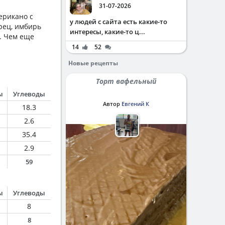
31-07-2026
ерикано с
у людей с сайта есть какие-то
рец, имбирь
интересы, какие-то ц...
. Чем еще
14
52
Новые рецепты
Торт вафельный
ы
Углеводы
Автор
Евгений К
18.3
2.6
35.4
2.9
59
ы
Углеводы
8
8