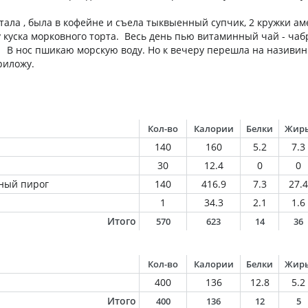
тала , была в кофейне и съела тыквыенный супчик, 2 кружки ам
 куска морковного торта. Весь день пью витаминный чай - чаб
. В нос пшикаю морскую воду. Но к вечеру перешла на називин
риложу.
Кол-во
Калории
Белки
Жир
140
160
5.2
7.3
30
12.4
0
0
ный пирог
140
416.9
7.3
27.4
1
34.3
2.1
1.6
Итого
570
623
14
36
Кол-во
Калории
Белки
Жир
400
136
12.8
5.2
Итого
400
136
12
5