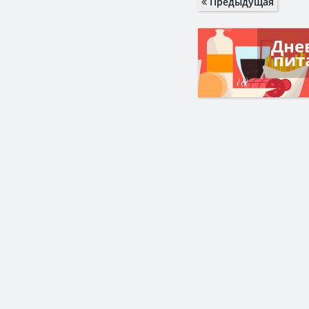
Предыдущая
Дне
пит